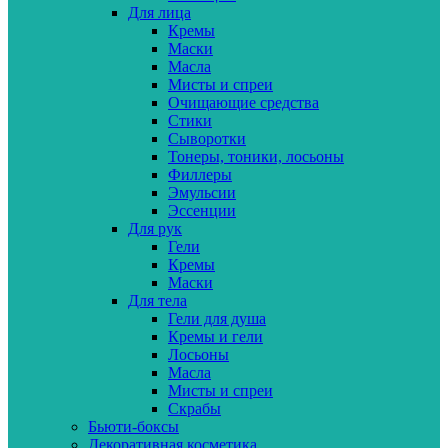
Для лица
Кремы
Маски
Масла
Мисты и спреи
Очищающие средства
Стики
Сыворотки
Тонеры, тоники, лосьоны
Филлеры
Эмульсии
Эссенции
Для рук
Гели
Кремы
Маски
Для тела
Гели для душа
Кремы и гели
Лосьоны
Масла
Мисты и спреи
Скрабы
Бьюти-боксы
Декоративная косметика