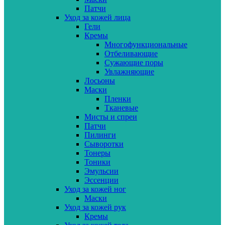
Патчи
Уход за кожей лица
Гели
Кремы
Многофункциональные
Отбеливающие
Сужающие поры
Увлажняющие
Лосьоны
Маски
Пленки
Тканевые
Мисты и спреи
Патчи
Пилинги
Сыворотки
Тонеры
Тоники
Эмульсии
Эссенции
Уход за кожей ног
Маски
Уход за кожей рук
Кремы