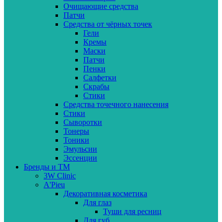
Очищающие средства
Патчи
Средства от чёрных точек
Гели
Кремы
Маски
Патчи
Пенки
Салфетки
Скрабы
Стики
Средства точечного нанесения
Стики
Сыворотки
Тонеры
Тоники
Эмульсии
Эссенции
Бренды и ТМ
3W Clinic
A'Pieu
Декоративная косметика
Для глаз
Туши для ресниц
Для губ