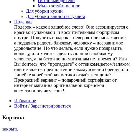
Пятновыводители
Мыло хозяйственное
Для уборки кухни
Для уборки ванной и туалета
Подарки
Подарок – какое волшебное слово! Оно ассоциируется с
красивой упаковкой и восхитительным сюрпризом
внутри. Получить подарок – невероятное наслаждение,
а подарить радость близкому человеку – несравнимое
удовольствие! Но что делать, если нужно поздравить
коллегу, или хочется сделать сюрприз любимому
человеку, а на беготню по магазинам нет времени? Или
Вы боитесь, что “прогадаете” с оттенком/цветом/запахом
или не знаете, предпочтение какому именно бренду или
линейке корейской косметики отдаёт женщина?
Прекрасный вариант – подарочный сертификат от
интернет-магазина оригинальной корейской
косметики myfanza.com !
Избранное
Войти / Зарегистрироваться
Корзина
закрыть