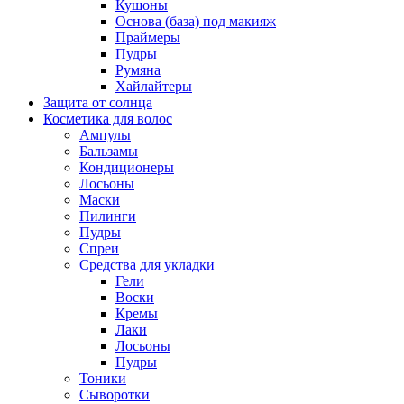
Кушоны
Основа (база) под макияж
Праймеры
Пудры
Румяна
Хайлайтеры
Защита от солнца
Косметика для волос
Ампулы
Бальзамы
Кондиционеры
Лосьоны
Маски
Пилинги
Пудры
Спреи
Средства для укладки
Гели
Воски
Кремы
Лаки
Лосьоны
Пудры
Тоники
Сыворотки