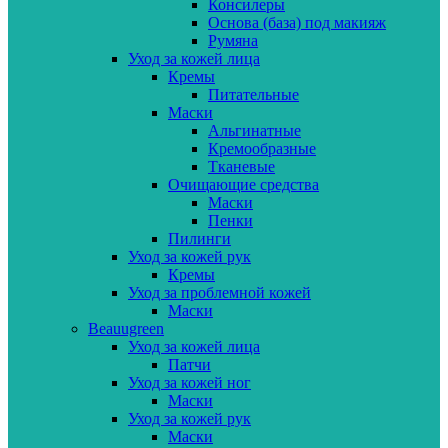
Консилеры
Основа (база) под макияж
Румяна
Уход за кожей лица
Кремы
Питательные
Маски
Альгинатные
Кремообразные
Тканевые
Очищающие средства
Маски
Пенки
Пилинги
Уход за кожей рук
Кремы
Уход за проблемной кожей
Маски
Beauugreen
Уход за кожей лица
Патчи
Уход за кожей ног
Маски
Уход за кожей рук
Маски