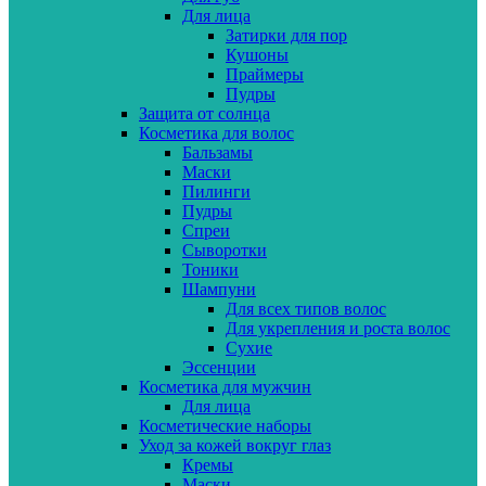
Для лица
Затирки для пор
Кушоны
Праймеры
Пудры
Защита от солнца
Косметика для волос
Бальзамы
Маски
Пилинги
Пудры
Спреи
Сыворотки
Тоники
Шампуни
Для всех типов волос
Для укрепления и роста волос
Сухие
Эссенции
Косметика для мужчин
Для лица
Косметические наборы
Уход за кожей вокруг глаз
Кремы
Маски