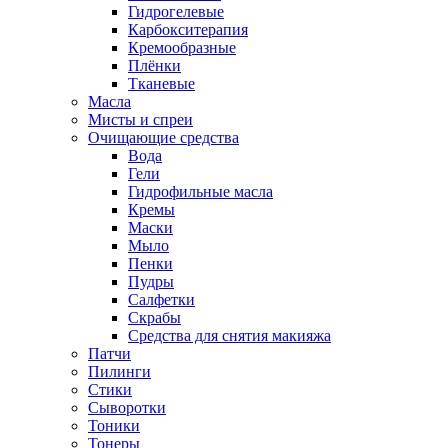
Гидрогелевые
Карбокситерапия
Кремообразные
Плёнки
Тканевые
Масла
Мисты и спреи
Очищающие средства
Вода
Гели
Гидрофильные масла
Кремы
Маски
Мыло
Пенки
Пудры
Салфетки
Скрабы
Средства для снятия макияжа
Патчи
Пилинги
Стики
Сыворотки
Тоники
Тонеры