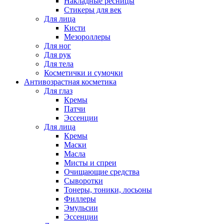
Накладные ресницы
Стикеры для век
Для лица
Кисти
Мезороллеры
Для ног
Для рук
Для тела
Косметички и сумочки
Антивозрастная косметика
Для глаз
Кремы
Патчи
Эссенции
Для лица
Кремы
Маски
Масла
Мисты и спреи
Очищающие средства
Сыворотки
Тонеры, тоники, лосьоны
Филлеры
Эмульсии
Эссенции