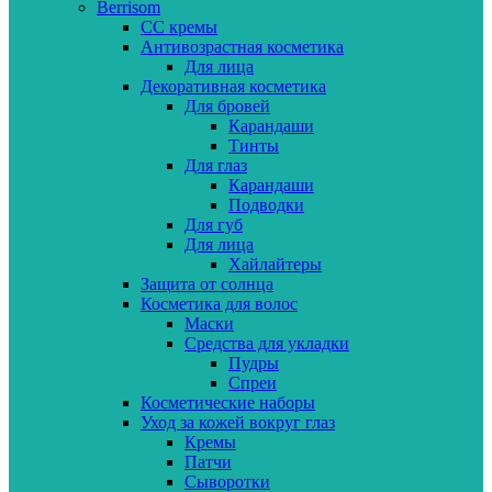
Berrisom
CC кремы
Антивозрастная косметика
Для лица
Декоративная косметика
Для бровей
Карандаши
Тинты
Для глаз
Карандаши
Подводки
Для губ
Для лица
Хайлайтеры
Защита от солнца
Косметика для волос
Маски
Средства для укладки
Пудры
Спреи
Косметические наборы
Уход за кожей вокруг глаз
Кремы
Патчи
Сыворотки