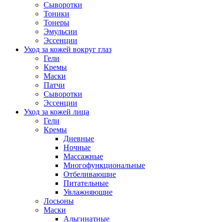
Сыворотки
Тоники
Тонеры
Эмульсии
Эссенции
Уход за кожей вокруг глаз
Гели
Кремы
Маски
Патчи
Сыворотки
Эссенции
Уход за кожей лица
Гели
Кремы
Дневные
Ночные
Массажные
Многофункциональные
Отбеливающие
Питательные
Увлажняющие
Лосьоны
Маски
Альгинатные