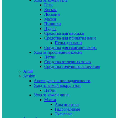
Уход за кожей тела
Гели
Кремы
Лосьоны
Маски
Пилинги
Пудры
Средства для массажа
Средства для принятия ванн
Пены для ванн
Средства для сжигания жира
Уход за проблемной кожей
Патчи
Средства от черных точек
Средства точечного нанесения
Amill
Anskin
Аксессуары и принадлежности
Уход за кожей вокруг глаз
Патчи
Уход за кожей лица
Маски
Альгинатные
Гидрогелевые
Тканевые