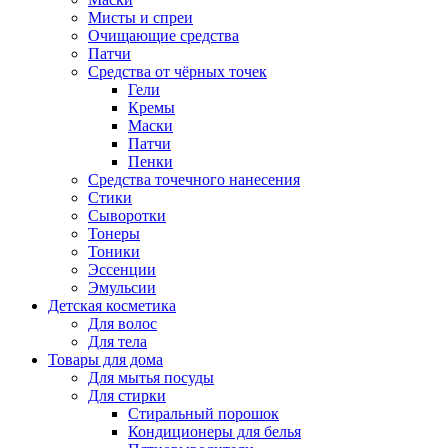
Мисты и спреи
Очищающие средства
Патчи
Средства от чёрных точек
Гели
Кремы
Маски
Патчи
Пенки
Средства точечного нанесения
Стики
Сыворотки
Тонеры
Тоники
Эссенции
Эмульсии
Детская косметика
Для волос
Для тела
Товары для дома
Для мытья посуды
Для стирки
Стиральный порошок
Кондиционеры для белья