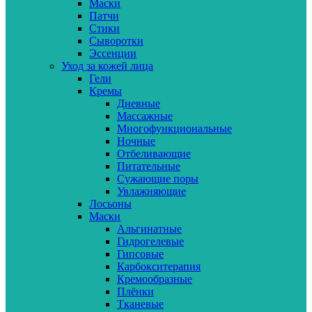
Маски
Патчи
Стики
Сыворотки
Эссенции
Уход за кожей лица
Гели
Кремы
Дневные
Массажные
Многофункциональные
Ночные
Отбеливающие
Питательные
Сужающие поры
Увлажняющие
Лосьоны
Маски
Альгинатные
Гидрогелевые
Гипсовые
Карбокситерапия
Кремообразные
Плёнки
Тканевые