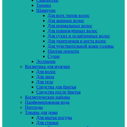
Сыворотки
Тоники
Шампуни
Для всех типов волос
Для жирных волос
Для нормальных волос
Для повреждённых волос
Для сухих и ослабленных волос
Для укрепления и роста волос
Для чувствительной кожи головы
Против перхоти
Сухие
Эссенции
Косметика для мужчин
Для волос
Для лица
Для тела
Средства для бритья
Средства после бритья
Косметические наборы
Парфюмированая вода
Пептиды
Товары для дома
Для мытья посуды
Для стирки