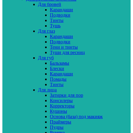
Для бровей
Карандаши
Подводки
Тинты
Тушь
Для глаз
Карандаши
Подводки
Тени и тинты
Туши для ресниц
Для губ
Бальзамы
Блески
Карандаши
Помады
Тинты
Для лица
Затирки для пор
Консилеры
Корректоры
Кушоны
Основа (база) под макияж
Праймеры
Пудры
Румяна