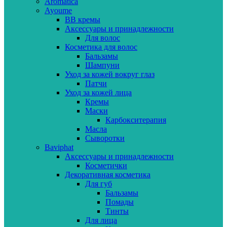
Aromatica
Ayoume
BB кремы
Аксессуары и принадлежности
Для волос
Косметика для волос
Бальзамы
Шампуни
Уход за кожей вокруг глаз
Патчи
Уход за кожей лица
Кремы
Маски
Карбокситерапия
Масла
Сыворотки
Baviphat
Аксессуары и принадлежности
Косметички
Декоративная косметика
Для губ
Бальзамы
Помады
Тинты
Для лица