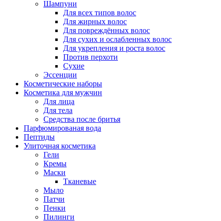
Шампуни
Для всех типов волос
Для жирных волос
Для повреждённых волос
Для сухих и ослабленных волос
Для укрепления и роста волос
Против перхоти
Сухие
Эссенции
Косметические наборы
Косметика для мужчин
Для лица
Для тела
Средства после бритья
Парфюмированая вода
Пептиды
Улиточная косметика
Гели
Кремы
Маски
Тканевые
Мыло
Патчи
Пенки
Пилинги