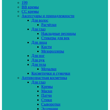
199
BB кремы
CC кремы
Аксессуары и принадлежности
Для волос
Расчёски
Для глаз
Накладные ресницы
Стикеры для век
Для лица
Кисти
Мезороллеры
Для ног
Для рук
Для тела
Мочалки
Косметички и сумочки
Антивозрастная косметика
Для глаз
Кремы
Маски
Патчи
Стики
Сыворотки
Эссенции