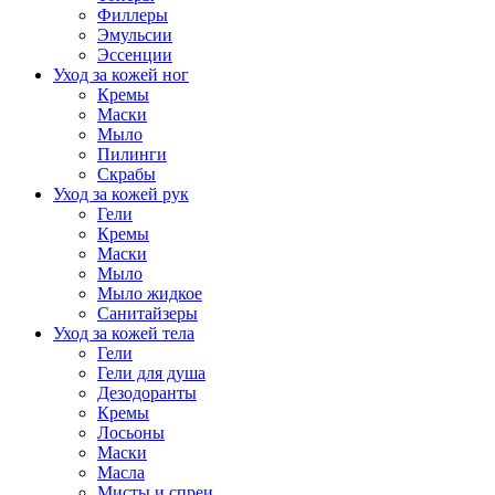
Филлеры
Эмульсии
Эссенции
Уход за кожей ног
Кремы
Маски
Мыло
Пилинги
Скрабы
Уход за кожей рук
Гели
Кремы
Маски
Мыло
Мыло жидкое
Санитайзеры
Уход за кожей тела
Гели
Гели для душа
Дезодоранты
Кремы
Лосьоны
Маски
Масла
Мисты и спреи