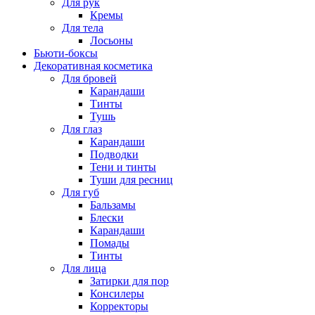
Для рук
Кремы
Для тела
Лосьоны
Бьюти-боксы
Декоративная косметика
Для бровей
Карандаши
Тинты
Тушь
Для глаз
Карандаши
Подводки
Тени и тинты
Туши для ресниц
Для губ
Бальзамы
Блески
Карандаши
Помады
Тинты
Для лица
Затирки для пор
Консилеры
Корректоры