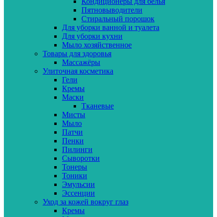
Кондиционеры для белья
Пятновыводители
Стиральный порошок
Для уборки ванной и туалета
Для уборки кухни
Мыло хозяйственное
Товары для здоровья
Массажёры
Улиточная косметика
Гели
Кремы
Маски
Тканевые
Мисты
Мыло
Патчи
Пенки
Пилинги
Сыворотки
Тонеры
Тоники
Эмульсии
Эссенции
Уход за кожей вокруг глаз
Кремы