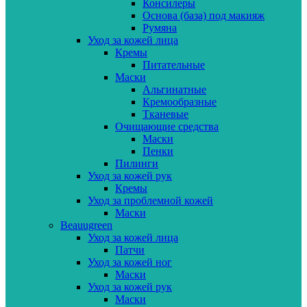
Консилеры
Основа (база) под макияж
Румяна
Уход за кожей лица
Кремы
Питательные
Маски
Альгинатные
Кремообразные
Тканевые
Очищающие средства
Маски
Пенки
Пилинги
Уход за кожей рук
Кремы
Уход за проблемной кожей
Маски
Beauugreen
Уход за кожей лица
Патчи
Уход за кожей ног
Маски
Уход за кожей рук
Маски