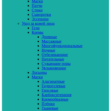
Маски
Патчи
Стики
Сыворотки
Эссенции
Уход за кожей лица
Гели
Кремы
Дневные
Массажные
Многофункциональные
Ночные
Отбеливающие
Питательные
Сужающие поры
Увлажняющие
Лосьоны
Маски
Альгинатные
Гидрогелевые
Гипсовые
Карбокситерапия
Кремообразные
Плёнки
Тканевые