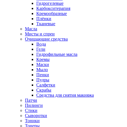
Гидрогелевые
Карбокситерапия
Кремообразные
Плёнки
Тканевые
Масла
Мисты и спреи
Очищающие средства
Вода
Гели
Гидрофильные масла
Кремы
Маски
Мыло
Пенки
Пудры
Салфетки
Скрабы
Средства для снятия макияжа
Патчи
Пилинги
Стики
Сыворотки
Тоники
Тонеры