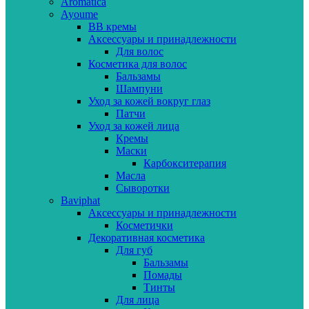
Aromatica
Ayoume
BB кремы
Аксессуары и принадлежности
Для волос
Косметика для волос
Бальзамы
Шампуни
Уход за кожей вокруг глаз
Патчи
Уход за кожей лица
Кремы
Маски
Карбокситерапия
Масла
Сыворотки
Baviphat
Аксессуары и принадлежности
Косметички
Декоративная косметика
Для губ
Бальзамы
Помады
Тинты
Для лица