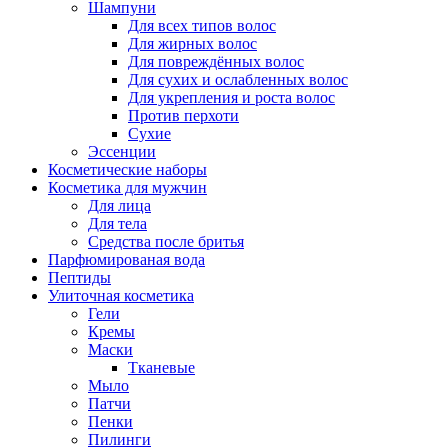
Шампуни
Для всех типов волос
Для жирных волос
Для повреждённых волос
Для сухих и ослабленных волос
Для укрепления и роста волос
Против перхоти
Сухие
Эссенции
Косметические наборы
Косметика для мужчин
Для лица
Для тела
Средства после бритья
Парфюмированая вода
Пептиды
Улиточная косметика
Гели
Кремы
Маски
Тканевые
Мыло
Патчи
Пенки
Пилинги