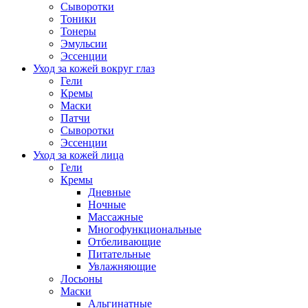
Сыворотки
Тоники
Тонеры
Эмульсии
Эссенции
Уход за кожей вокруг глаз
Гели
Кремы
Маски
Патчи
Сыворотки
Эссенции
Уход за кожей лица
Гели
Кремы
Дневные
Ночные
Массажные
Многофункциональные
Отбеливающие
Питательные
Увлажняющие
Лосьоны
Маски
Альгинатные