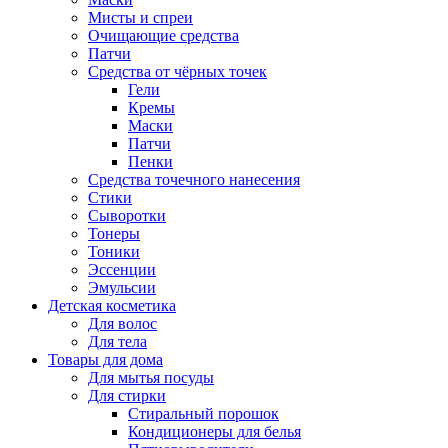
Мисты и спреи
Очищающие средства
Патчи
Средства от чёрных точек
Гели
Кремы
Маски
Патчи
Пенки
Средства точечного нанесения
Стики
Сыворотки
Тонеры
Тоники
Эссенции
Эмульсии
Детская косметика
Для волос
Для тела
Товары для дома
Для мытья посуды
Для стирки
Стиральный порошок
Кондиционеры для белья