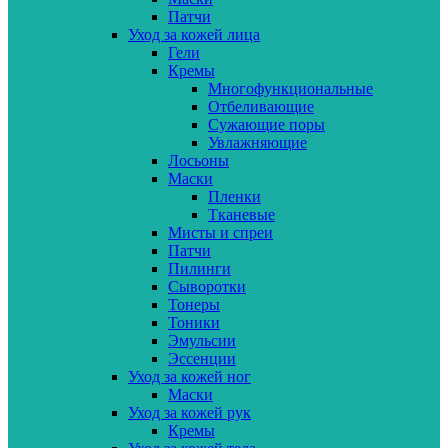
Патчи
Уход за кожей лица
Гели
Кремы
Многофункциональные
Отбеливающие
Сужающие поры
Увлажняющие
Лосьоны
Маски
Пленки
Тканевые
Мисты и спреи
Патчи
Пилинги
Сыворотки
Тонеры
Тоники
Эмульсии
Эссенции
Уход за кожей ног
Маски
Уход за кожей рук
Кремы