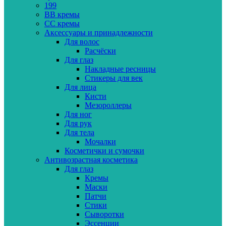
199
BB кремы
CC кремы
Аксессуары и принадлежности
Для волос
Расчёски
Для глаз
Накладные ресницы
Стикеры для век
Для лица
Кисти
Мезороллеры
Для ног
Для рук
Для тела
Мочалки
Косметички и сумочки
Антивозрастная косметика
Для глаз
Кремы
Маски
Патчи
Стики
Сыворотки
Эссенции