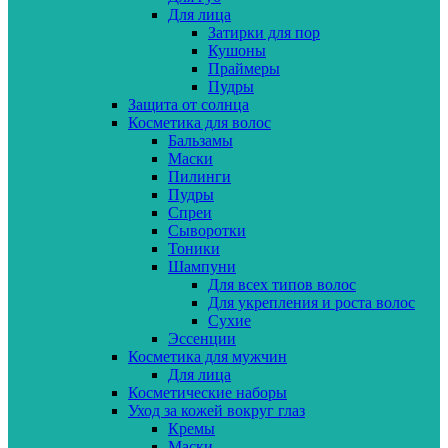
Для лица
Затирки для пор
Кушоны
Праймеры
Пудры
Защита от солнца
Косметика для волос
Бальзамы
Маски
Пилинги
Пудры
Спреи
Сыворотки
Тоники
Шампуни
Для всех типов волос
Для укрепления и роста волос
Сухие
Эссенции
Косметика для мужчин
Для лица
Косметические наборы
Уход за кожей вокруг глаз
Кремы
Маски