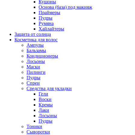
Кушоны
Основа (база) под макияж
Праймеры
Пудры
Румяна
Хайлайтеры
Защита от солнца
Косметика для волос
Ампулы
Бальзамы
Кондиционеры
Лосьоны
Маски
Пилинги
Пудры
Спреи
Средства для укладки
Гели
Воски
Кремы
Лаки
Лосьоны
Пудры
Тоники
Сыворотки