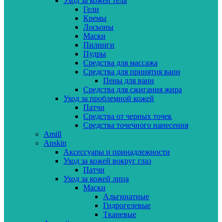
Уход за кожей тела
Гели
Кремы
Лосьоны
Маски
Пилинги
Пудры
Средства для массажа
Средства для принятия ванн
Пены для ванн
Средства для сжигания жира
Уход за проблемной кожей
Патчи
Средства от черных точек
Средства точечного нанесения
Amill
Anskin
Аксессуары и принадлежности
Уход за кожей вокруг глаз
Патчи
Уход за кожей лица
Маски
Альгинатные
Гидрогелевые
Тканевые