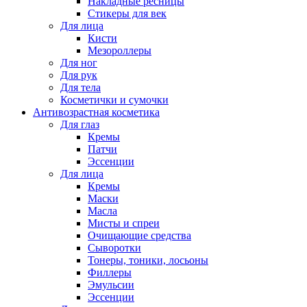
Накладные ресницы
Стикеры для век
Для лица
Кисти
Мезороллеры
Для ног
Для рук
Для тела
Косметички и сумочки
Антивозрастная косметика
Для глаз
Кремы
Патчи
Эссенции
Для лица
Кремы
Маски
Масла
Мисты и спреи
Очищающие средства
Сыворотки
Тонеры, тоники, лосьоны
Филлеры
Эмульсии
Эссенции