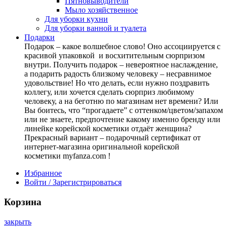
Пятновыводители
Мыло хозяйственное
Для уборки кухни
Для уборки ванной и туалета
Подарки
Подарок – какое волшебное слово! Оно ассоциируется с
красивой упаковкой и восхитительным сюрпризом
внутри. Получить подарок – невероятное наслаждение,
а подарить радость близкому человеку – несравнимое
удовольствие! Но что делать, если нужно поздравить
коллегу, или хочется сделать сюрприз любимому
человеку, а на беготню по магазинам нет времени? Или
Вы боитесь, что “прогадаете” с оттенком/цветом/запахом
или не знаете, предпочтение какому именно бренду или
линейке корейской косметики отдаёт женщина?
Прекрасный вариант – подарочный сертификат от
интернет-магазина оригинальной корейской
косметики myfanza.com !
Избранное
Войти / Зарегистрироваться
Корзина
закрыть