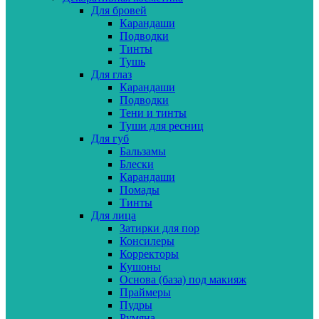
Для бровей
Карандаши
Подводки
Тинты
Тушь
Для глаз
Карандаши
Подводки
Тени и тинты
Туши для ресниц
Для губ
Бальзамы
Блески
Карандаши
Помады
Тинты
Для лица
Затирки для пор
Консилеры
Корректоры
Кушоны
Основа (база) под макияж
Праймеры
Пудры
Румяна