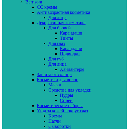
Berrisom
CC кремы
Антивозрастная косметика
Для лица
Декоративная косметика
Для бровей
Карандаши
Тинты
Для глаз
Карандаши
Подводки
Для губ
Для лица
Хайлайтеры
Защита от солнца
Косметика для волос
Маски
Средства для укладки
Пудры
Спреи
Косметические наборы
Уход за кожей вокруг глаз
Кремы
Патчи
Сыворотки