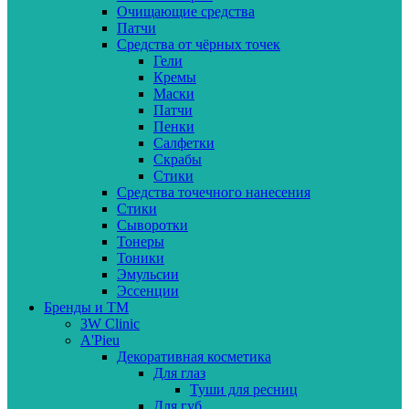
Очищающие средства
Патчи
Средства от чёрных точек
Гели
Кремы
Маски
Патчи
Пенки
Салфетки
Скрабы
Стики
Средства точечного нанесения
Стики
Сыворотки
Тонеры
Тоники
Эмульсии
Эссенции
Бренды и ТМ
3W Clinic
A'Pieu
Декоративная косметика
Для глаз
Туши для ресниц
Для губ