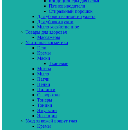
Кондиционеры для белья
Пятновыводители
Стиральный порошок
Для уборки ванной и туалета
Для уборки кухни
Мыло хозяйственное
Товары для здоровья
Массажёры
Улиточная косметика
Гели
Кремы
Маски
Тканевые
Мисты
Мыло
Патчи
Пенки
Пилинги
Сыворотки
Тонеры
Тоники
Эмульсии
Эссенции
Уход за кожей вокруг глаз
Кремы