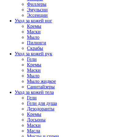
Филлеры
Эмульсии
Эссенции
Уход за кожей ног
Кремы
Маски
Мыло
Пилинги
Скрабы
Уход за кожей рук
Гели
Кремы
Маски
Мыло
Мыло жидкое
Санитайзеры
Уход за кожей тела
Гели
Гели для душа
Дезодоранты
Кремы
Лосьоны
Маски
Масла
Мисты и спреи