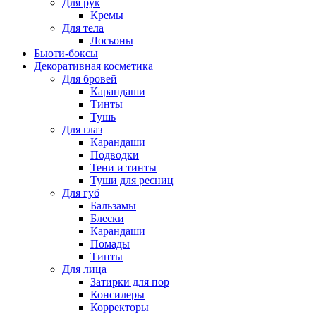
Для рук
Кремы
Для тела
Лосьоны
Бьюти-боксы
Декоративная косметика
Для бровей
Карандаши
Тинты
Тушь
Для глаз
Карандаши
Подводки
Тени и тинты
Туши для ресниц
Для губ
Бальзамы
Блески
Карандаши
Помады
Тинты
Для лица
Затирки для пор
Консилеры
Корректоры