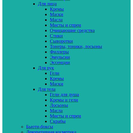
Для лица
Кремы
Маски
Масла
Мисты и спреи
Очищающие средства
Стики
Сыворотки
Тонеры, тоники, лосьоны
Филлеры
Эмульсии
Эссенции
Для рук
Гели
Кремы
Маски
Для тела
Гели для душа
Кремы и гели
Лосьоны
Масла
Мисты и спреи
Скрабы
Бьюти-боксы
Декоративная косметика