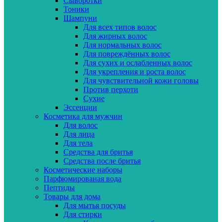
Сыворотки
Тоники
Шампуни
Для всех типов волос
Для жирных волос
Для нормальных волос
Для повреждённых волос
Для сухих и ослабленных волос
Для укрепления и роста волос
Для чувствительной кожи головы
Против перхоти
Сухие
Эссенции
Косметика для мужчин
Для волос
Для лица
Для тела
Средства для бритья
Средства после бритья
Косметические наборы
Парфюмированая вода
Пептиды
Товары для дома
Для мытья посуды
Для стирки