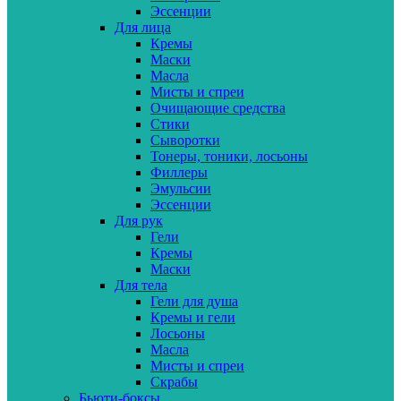
Эссенции
Для лица
Кремы
Маски
Масла
Мисты и спреи
Очищающие средства
Стики
Сыворотки
Тонеры, тоники, лосьоны
Филлеры
Эмульсии
Эссенции
Для рук
Гели
Кремы
Маски
Для тела
Гели для душа
Кремы и гели
Лосьоны
Масла
Мисты и спреи
Скрабы
Бьюти-боксы