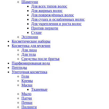
Шампуни
Для всех типов волос
Для жирных волос
Для повреждённых волос
Для сухих и ослабленных волос
Для укрепления и роста волос
Против перхоти
Сухие
Эссенции
Косметические наборы
Косметика для мужчин
Для лица
Для тела
Средства после бритья
Парфюмированая вода
Пептиды
Улиточная косметика
Гели
Кремы
Маски
Тканевые
Мыло
Патчи
Пенки
Пилинги