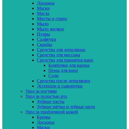
Лосьоны
Маски
Масла
Мисты и спреи
Мыло
Мыло жидкое
Пудры
Салфетки
Скрабы
Средства для депиляции
Средства для массажа
Средства для принятия ванн
Бомбочки для ванны
Пены для ванн
Соли
Средства после депиляции
Эссенции и сыворотки
Уход за ногтями
Уход за полостью рта
Зубные пасты
Зубные щётки и зубные нити
Уход за проблемной кожей
Кремы
Лосьоны
Маски