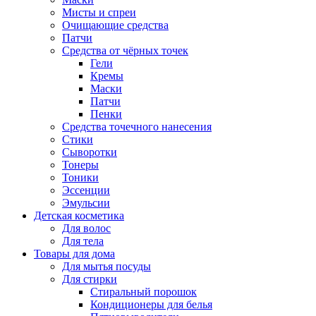
Мисты и спреи
Очищающие средства
Патчи
Средства от чёрных точек
Гели
Кремы
Маски
Патчи
Пенки
Средства точечного нанесения
Стики
Сыворотки
Тонеры
Тоники
Эссенции
Эмульсии
Детская косметика
Для волос
Для тела
Товары для дома
Для мытья посуды
Для стирки
Стиральный порошок
Кондиционеры для белья