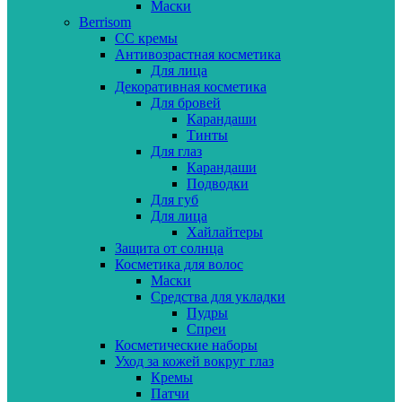
Маски
Berrisom
CC кремы
Антивозрастная косметика
Для лица
Декоративная косметика
Для бровей
Карандаши
Тинты
Для глаз
Карандаши
Подводки
Для губ
Для лица
Хайлайтеры
Защита от солнца
Косметика для волос
Маски
Средства для укладки
Пудры
Спреи
Косметические наборы
Уход за кожей вокруг глаз
Кремы
Патчи