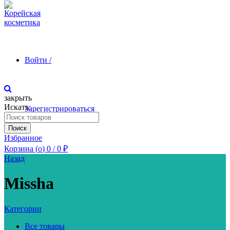
Войти /
закрыть
Искать:
Зарегистрироваться
Поиск
Избранное
Корзина (
o
)
0
/
0
₽
Назад
Missha
Категории
Все товары