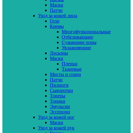
Маски
Патчи
Уход за кожей лица
Гели
Кремы
Многофункциональные
Отбеливающие
Сужающие поры
Увлажняющие
Лосьоны
Маски
Пленки
Тканевые
Мисты и спреи
Патчи
Пилинги
Сыворотки
Тонеры
Тоники
Эмульсии
Эссенции
Уход за кожей ног
Маски
Уход за кожей рук