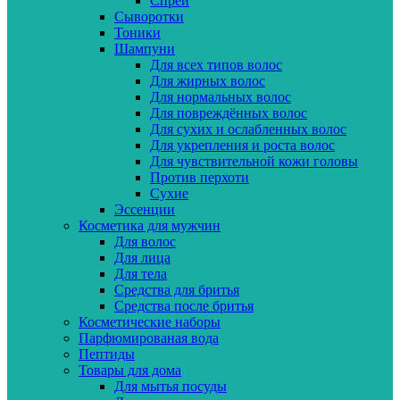
Спреи
Сыворотки
Тоники
Шампуни
Для всех типов волос
Для жирных волос
Для нормальных волос
Для повреждённых волос
Для сухих и ослабленных волос
Для укрепления и роста волос
Для чувствительной кожи головы
Против перхоти
Сухие
Эссенции
Косметика для мужчин
Для волос
Для лица
Для тела
Средства для бритья
Средства после бритья
Косметические наборы
Парфюмированая вода
Пептиды
Товары для дома
Для мытья посуды