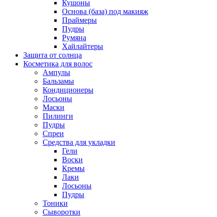
Кушоны
Основа (база) под макияж
Праймеры
Пудры
Румяна
Хайлайтеры
Защита от солнца
Косметика для волос
Ампулы
Бальзамы
Кондиционеры
Лосьоны
Маски
Пилинги
Пудры
Спреи
Средства для укладки
Гели
Воски
Кремы
Лаки
Лосьоны
Пудры
Тоники
Сыворотки