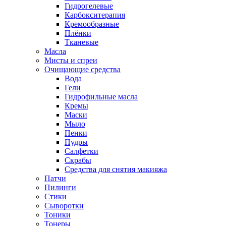
Гидрогелевые
Карбокситерапия
Кремообразные
Плёнки
Тканевые
Масла
Мисты и спреи
Очищающие средства
Вода
Гели
Гидрофильные масла
Кремы
Маски
Мыло
Пенки
Пудры
Салфетки
Скрабы
Средства для снятия макияжа
Патчи
Пилинги
Стики
Сыворотки
Тоники
Тонеры