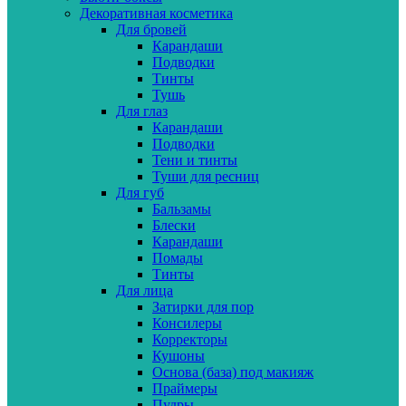
Декоративная косметика
Для бровей
Карандаши
Подводки
Тинты
Тушь
Для глаз
Карандаши
Подводки
Тени и тинты
Туши для ресниц
Для губ
Бальзамы
Блески
Карандаши
Помады
Тинты
Для лица
Затирки для пор
Консилеры
Корректоры
Кушоны
Основа (база) под макияж
Праймеры
Пудры