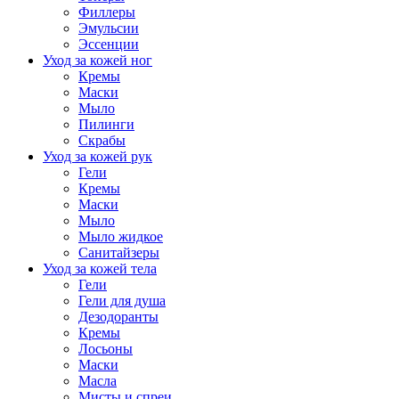
Филлеры
Эмульсии
Эссенции
Уход за кожей ног
Кремы
Маски
Мыло
Пилинги
Скрабы
Уход за кожей рук
Гели
Кремы
Маски
Мыло
Мыло жидкое
Санитайзеры
Уход за кожей тела
Гели
Гели для душа
Дезодоранты
Кремы
Лосьоны
Маски
Масла
Мисты и спреи