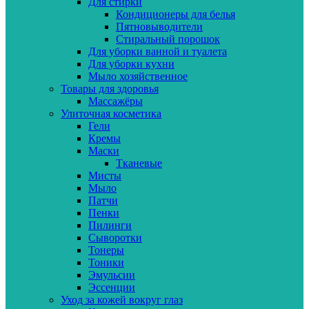
Для стирки
Кондиционеры для белья
Пятновыводители
Стиральный порошок
Для уборки ванной и туалета
Для уборки кухни
Мыло хозяйственное
Товары для здоровья
Массажёры
Улиточная косметика
Гели
Кремы
Маски
Тканевые
Мисты
Мыло
Патчи
Пенки
Пилинги
Сыворотки
Тонеры
Тоники
Эмульсии
Эссенции
Уход за кожей вокруг глаз