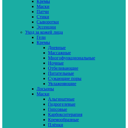
Кремы
Маски
Патчи
Стики
Сыворотки
Эссенции
Уход за кожей лица
Гели
Кремы
Дневные
Массажные
Многофункциональные
Ночные
Отбеливающие
Питательные
Сужающие поры
Увлажняющие
Лосьоны
Маски
Альгинатные
Гидрогелевые
Гипсовые
Карбокситерапия
Кремообразные
Плёнки