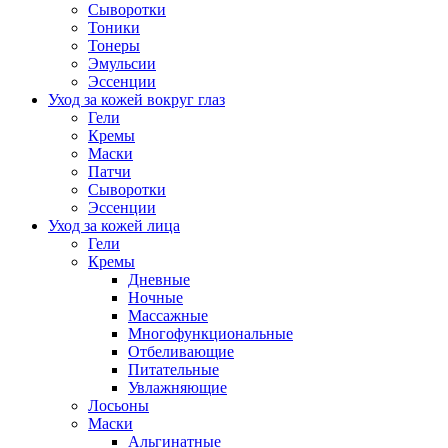
Сыворотки
Тоники
Тонеры
Эмульсии
Эссенции
Уход за кожей вокруг глаз
Гели
Кремы
Маски
Патчи
Сыворотки
Эссенции
Уход за кожей лица
Гели
Кремы
Дневные
Ночные
Массажные
Многофункциональные
Отбеливающие
Питательные
Увлажняющие
Лосьоны
Маски
Альгинатные