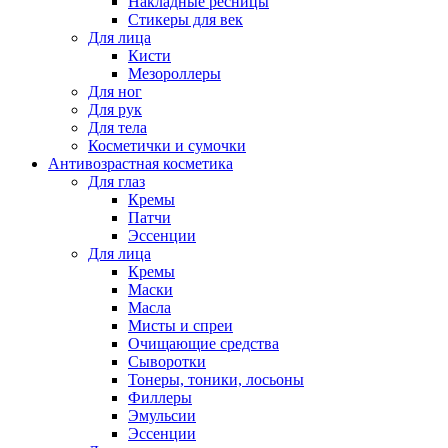
Накладные ресницы
Стикеры для век
Для лица
Кисти
Мезороллеры
Для ног
Для рук
Для тела
Косметички и сумочки
Антивозрастная косметика
Для глаз
Кремы
Патчи
Эссенции
Для лица
Кремы
Маски
Масла
Мисты и спреи
Очищающие средства
Сыворотки
Тонеры, тоники, лосьоны
Филлеры
Эмульсии
Эссенции