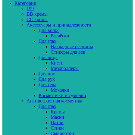
Категории
199
BB кремы
CC кремы
Аксессуары и принадлежности
Для волос
Расчёски
Для глаз
Накладные ресницы
Стикеры для век
Для лица
Кисти
Мезороллеры
Для ног
Для рук
Для тела
Мочалки
Косметички и сумочки
Антивозрастная косметика
Для глаз
Кремы
Маски
Патчи
Стики
Сыворотки