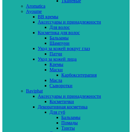
Тканевые
Aromatica
Ayoume
BB кремы
Аксессуары и принадлежности
Для волос
Косметика для волос
Бальзамы
Шампуни
Уход за кожей вокруг глаз
Патчи
Уход за кожей лица
Кремы
Маски
Карбокситерапия
Масла
Сыворотки
Baviphat
Аксессуары и принадлежности
Косметички
Декоративная косметика
Для губ
Бальзамы
Помады
Тинты