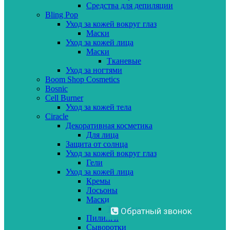
Средства для депиляции
Bling Pop
Уход за кожей вокруг глаз
Маски
Уход за кожей лица
Маски
Тканевые
Уход за ногтями
Boom Shop Cosmetics
Bosnic
Cell Burner
Уход за кожей тела
Ciracle
Декоративная косметика
Для лица
Защита от солнца
Уход за кожей вокруг глаз
Гели
Уход за кожей лица
Кремы
Лосьоны
Маски
Тканевые
Обратный звонок
Пилинги
Сыворотки