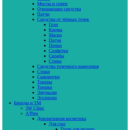
Мисты и спреи
Очищающие средства
Патчи
Средства от чёрных точек
Гели
Кремы
Маски
Патчи
Пенки
Салфетки
Скрабы
Стики
Средства точечного нанесения
Стики
Сыворотки
Тонеры
Тоники
Эмульсии
Эссенции
Бренды и ТМ
3W Clinic
A'Pieu
Декоративная косметика
Для глаз
Туши для ресниц