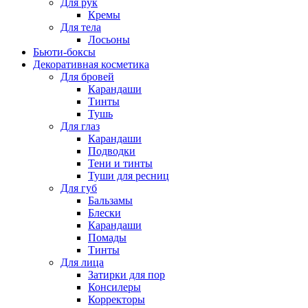
Для рук
Кремы
Для тела
Лосьоны
Бьюти-боксы
Декоративная косметика
Для бровей
Карандаши
Тинты
Тушь
Для глаз
Карандаши
Подводки
Тени и тинты
Туши для ресниц
Для губ
Бальзамы
Блески
Карандаши
Помады
Тинты
Для лица
Затирки для пор
Консилеры
Корректоры