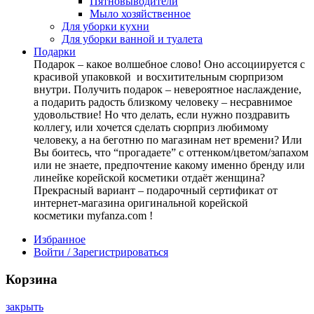
Пятновыводители
Мыло хозяйственное
Для уборки кухни
Для уборки ванной и туалета
Подарки
Подарок – какое волшебное слово! Оно ассоциируется с
красивой упаковкой и восхитительным сюрпризом
внутри. Получить подарок – невероятное наслаждение,
а подарить радость близкому человеку – несравнимое
удовольствие! Но что делать, если нужно поздравить
коллегу, или хочется сделать сюрприз любимому
человеку, а на беготню по магазинам нет времени? Или
Вы боитесь, что “прогадаете” с оттенком/цветом/запахом
или не знаете, предпочтение какому именно бренду или
линейке корейской косметики отдаёт женщина?
Прекрасный вариант – подарочный сертификат от
интернет-магазина оригинальной корейской
косметики myfanza.com !
Избранное
Войти / Зарегистрироваться
Корзина
закрыть