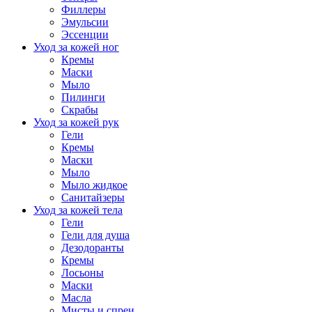
Филлеры
Эмульсии
Эссенции
Уход за кожей ног
Кремы
Маски
Мыло
Пилинги
Скрабы
Уход за кожей рук
Гели
Кремы
Маски
Мыло
Мыло жидкое
Санитайзеры
Уход за кожей тела
Гели
Гели для душа
Дезодоранты
Кремы
Лосьоны
Маски
Масла
Мисты и спреи