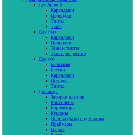
Для бровей
Карандаши
Подводки
Тинты
Тушь
Для глаз
Карандаши
Подводки
Тени и тинты
Туши для ресниц
Для губ
Бальзамы
Блески
Карандаши
Помады
Тинты
Для лица
Затирки для пор
Консилеры
Корректоры
Кушоны
Основа (база) под макияж
Праймеры
Пудры
Румяна