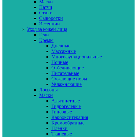
Маски
Патчи
Стики
Сыворотки
Эссенции
Уход за кожей лица
Гели
Кремы
Дневные
Массажные
Многофункциональные
Ночные
Отбеливающие
Питательные
Сужающие поры
Увлажняющие
Лосьоны
Маски
Альгинатные
Гидрогелевые
Гипсовые
Карбокситерапия
Кремообразные
Плёнки
Тканевые