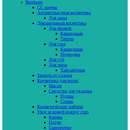
Berrisom
CC кремы
Антивозрастная косметика
Для лица
Декоративная косметика
Для бровей
Карандаши
Тинты
Для глаз
Карандаши
Подводки
Для губ
Для лица
Хайлайтеры
Защита от солнца
Косметика для волос
Маски
Средства для укладки
Пудры
Спреи
Косметические наборы
Уход за кожей вокруг глаз
Кремы
Патчи
Сыворотки