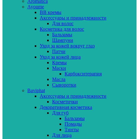
Aromatica
Ayoume
BB кремы
Аксессуары и принадлежности
Для волос
Косметика для волос
Бальзамы
Шампуни
Уход за кожей вокруг глаз
Патчи
Уход за кожей лица
Кремы
Маски
Карбокситерапия
Масла
Сыворотки
Baviphat
Аксессуары и принадлежности
Косметички
Декоративная косметика
Для губ
Бальзамы
Помады
Тинты
Для лица