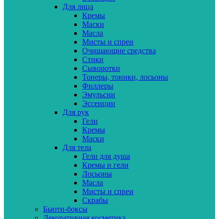
Для лица
Кремы
Маски
Масла
Мисты и спреи
Очищающие средства
Стики
Сыворотки
Тонеры, тоники, лосьоны
Филлеры
Эмульсии
Эссенции
Для рук
Гели
Кремы
Маски
Для тела
Гели для душа
Кремы и гели
Лосьоны
Масла
Мисты и спреи
Скрабы
Бьюти-боксы
Декоративная косметика