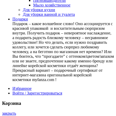
Пятновыводители
Мыло хозяйственное
Для уборки кухни
Для уборки ванной и туалета
Подарки
Подарок – какое волшебное слово! Оно ассоциируется с
красивой упаковкой и восхитительным сюрпризом
внутри. Получить подарок – невероятное наслаждение,
а подарить радость близкому человеку – несравнимое
удовольствие! Но что делать, если нужно поздравить
коллегу, или хочется сделать сюрприз любимому
человеку, а на беготню по магазинам нет времени? Или
Вы боитесь, что “прогадаете” с оттенком/цветом/запахом
или не знаете, предпочтение какому именно бренду или
линейке корейской косметики отдаёт женщина?
Прекрасный вариант – подарочный сертификат от
интернет-магазина оригинальной корейской
косметики myfanza.com !
Избранное
Войти / Зарегистрироваться
Корзина
закрыть