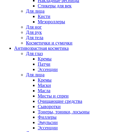
Накладные ресницы
Стикеры для век
Для лица
Кисти
Мезороллеры
Для ног
Для рук
Для тела
Косметички и сумочки
Антивозрастная косметика
Для глаз
Кремы
Патчи
Эссенции
Для лица
Кремы
Маски
Масла
Мисты и спреи
Очищающие средства
Сыворотки
Тонеры, тоники, лосьоны
Филлеры
Эмульсии
Эссенции