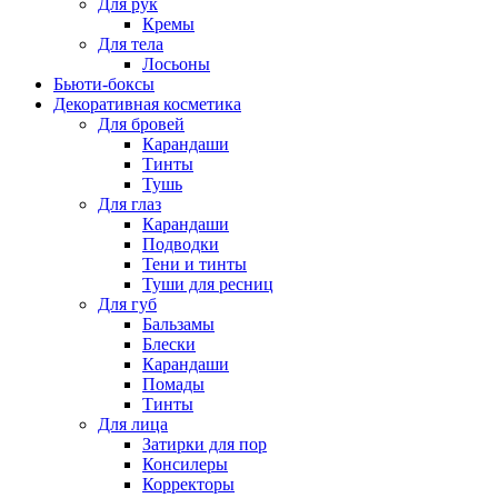
Для рук
Кремы
Для тела
Лосьоны
Бьюти-боксы
Декоративная косметика
Для бровей
Карандаши
Тинты
Тушь
Для глаз
Карандаши
Подводки
Тени и тинты
Туши для ресниц
Для губ
Бальзамы
Блески
Карандаши
Помады
Тинты
Для лица
Затирки для пор
Консилеры
Корректоры