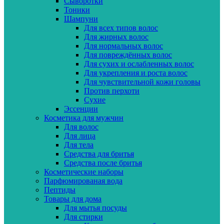
Сыворотки
Тоники
Шампуни
Для всех типов волос
Для жирных волос
Для нормальных волос
Для повреждённых волос
Для сухих и ослабленных волос
Для укрепления и роста волос
Для чувствительной кожи головы
Против перхоти
Сухие
Эссенции
Косметика для мужчин
Для волос
Для лица
Для тела
Средства для бритья
Средства после бритья
Косметические наборы
Парфюмированая вода
Пептиды
Товары для дома
Для мытья посуды
Для стирки