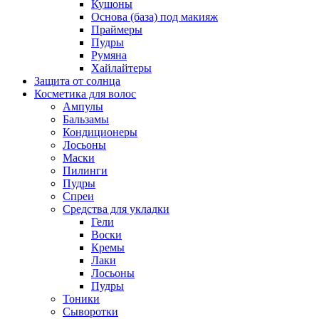
Кушоны
Основа (база) под макияж
Праймеры
Пудры
Румяна
Хайлайтеры
Защита от солнца
Косметика для волос
Ампулы
Бальзамы
Кондиционеры
Лосьоны
Маски
Пилинги
Пудры
Спреи
Средства для укладки
Гели
Воски
Кремы
Лаки
Лосьоны
Пудры
Тоники
Сыворотки