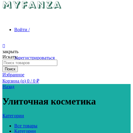
Войти /
закрыть
Искать:
Зарегистрироваться
Поиск
Избранное
Корзина (
o
)
0
/
0
₽
Назад
Улиточная косметика
Категории
Все товары
Категории