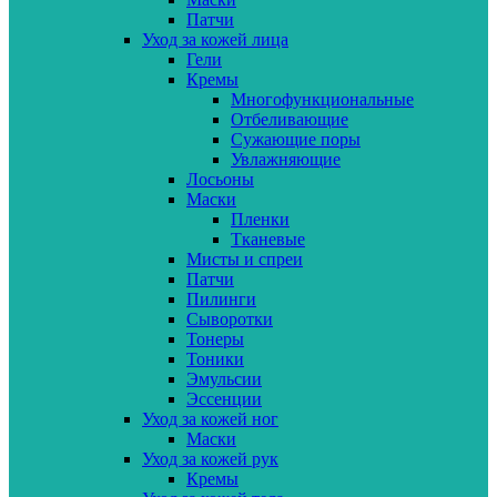
Патчи
Уход за кожей лица
Гели
Кремы
Многофункциональные
Отбеливающие
Сужающие поры
Увлажняющие
Лосьоны
Маски
Пленки
Тканевые
Мисты и спреи
Патчи
Пилинги
Сыворотки
Тонеры
Тоники
Эмульсии
Эссенции
Уход за кожей ног
Маски
Уход за кожей рук
Кремы