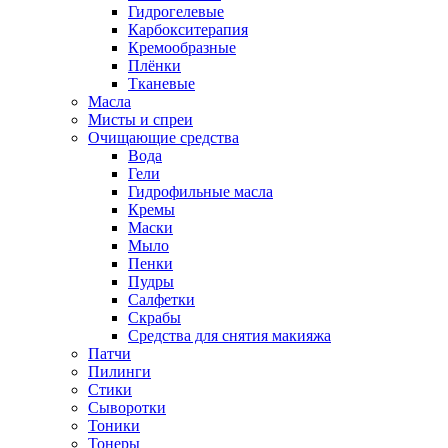
Гидрогелевые
Карбокситерапия
Кремообразные
Плёнки
Тканевые
Масла
Мисты и спреи
Очищающие средства
Вода
Гели
Гидрофильные масла
Кремы
Маски
Мыло
Пенки
Пудры
Салфетки
Скрабы
Средства для снятия макияжа
Патчи
Пилинги
Стики
Сыворотки
Тоники
Тонеры