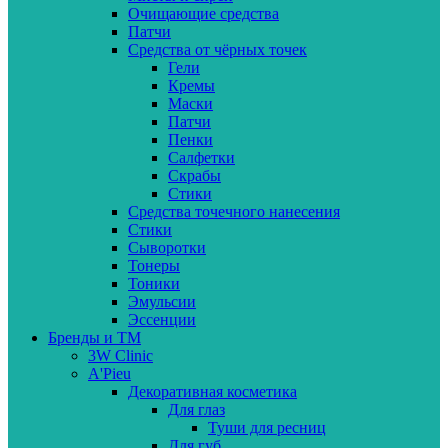
Очищающие средства
Патчи
Средства от чёрных точек
Гели
Кремы
Маски
Патчи
Пенки
Салфетки
Скрабы
Стики
Средства точечного нанесения
Стики
Сыворотки
Тонеры
Тоники
Эмульсии
Эссенции
Бренды и ТМ
3W Clinic
A'Pieu
Декоративная косметика
Для глаз
Туши для ресниц
Для губ