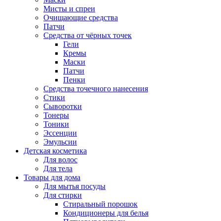
Мисты и спреи
Очищающие средства
Патчи
Средства от чёрных точек
Гели
Кремы
Маски
Патчи
Пенки
Средства точечного нанесения
Стики
Сыворотки
Тонеры
Тоники
Эссенции
Эмульсии
Детская косметика
Для волос
Для тела
Товары для дома
Для мытья посуды
Для стирки
Стиральный порошок
Кондиционеры для белья