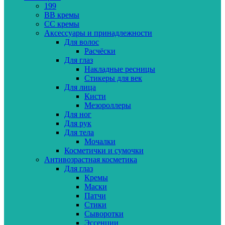
199
BB кремы
CC кремы
Аксессуары и принадлежности
Для волос
Расчёски
Для глаз
Накладные ресницы
Стикеры для век
Для лица
Кисти
Мезороллеры
Для ног
Для рук
Для тела
Мочалки
Косметички и сумочки
Антивозрастная косметика
Для глаз
Кремы
Маски
Патчи
Стики
Сыворотки
Эссенции