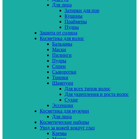
Для лица
Затирки для пор
Кушоны
Праймеры
Пудры
Защита от солнца
Косметика для волос
Бальзамы
Маски
Пилинги
Пудры
Спреи
Сыворотки
Тоники
Шампуни
Для всех типов волос
Для укрепления и роста волос
Сухие
Эссенции
Косметика для мужчин
Для лица
Косметические наборы
Уход за кожей вокруг глаз
Кремы
Маски