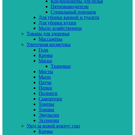
Кондиционеры для белья
Пятновыводители
Стиральный порошок
Для уборки ванной и туалета
Для уборки кухни
Мыло хозяйственное
Товары для здоровья
Массажёры
Улиточная косметика
Гели
Кремы
Маски
Тканевые
Мисты
Мыло
Патчи
Пенки
Пилинги
Сыворотки
Тонеры
Тоники
Эмульсии
Эссенции
Уход за кожей вокруг глаз
Кремы