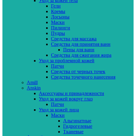
Уход за кожей тела
Гели
Кремы
Лосьоны
Маски
Пилинги
Пудры
Средства для массажа
Средства для принятия ванн
Пены для ванн
Средства для сжигания жира
Уход за проблемной кожей
Патчи
Средства от черных точек
Средства точечного нанесения
Amill
Anskin
Аксессуары и принадлежности
Уход за кожей вокруг глаз
Патчи
Уход за кожей лица
Маски
Альгинатные
Гидрогелевые
Тканевые