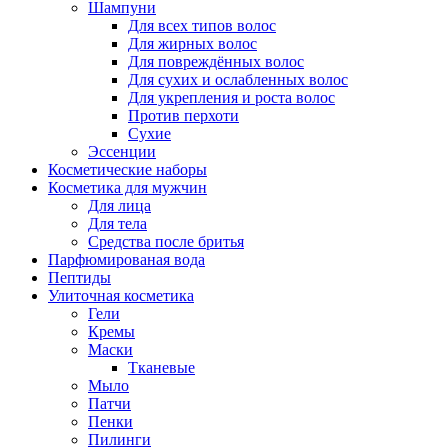
Шампуни
Для всех типов волос
Для жирных волос
Для повреждённых волос
Для сухих и ослабленных волос
Для укрепления и роста волос
Против перхоти
Сухие
Эссенции
Косметические наборы
Косметика для мужчин
Для лица
Для тела
Средства после бритья
Парфюмированая вода
Пептиды
Улиточная косметика
Гели
Кремы
Маски
Тканевые
Мыло
Патчи
Пенки
Пилинги