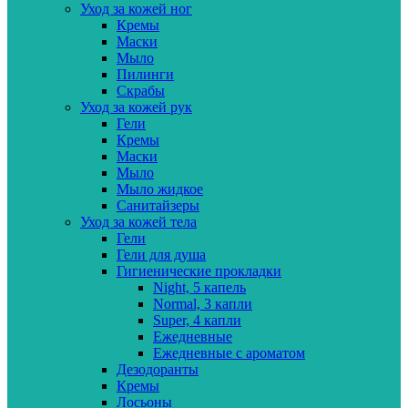
Уход за кожей ног
Кремы
Маски
Мыло
Пилинги
Скрабы
Уход за кожей рук
Гели
Кремы
Маски
Мыло
Мыло жидкое
Санитайзеры
Уход за кожей тела
Гели
Гели для душа
Гигиенические прокладки
Night, 5 капель
Normal, 3 капли
Super, 4 капли
Ежедневные
Ежедневные с ароматом
Дезодоранты
Кремы
Лосьоны