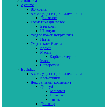
Aromatica
Ayoume
BB кремы
Аксессуары и принадлежности
Для волос
Косметика для волос
Бальзамы
Шампуни
Уход за кожей вокруг глаз
Патчи
Уход за кожей лица
Кремы
Маски
Карбокситерапия
Масла
Сыворотки
Baviphat
Аксессуары и принадлежности
Косметички
Декоративная косметика
Для губ
Бальзамы
Помады
Тинты
Для лица