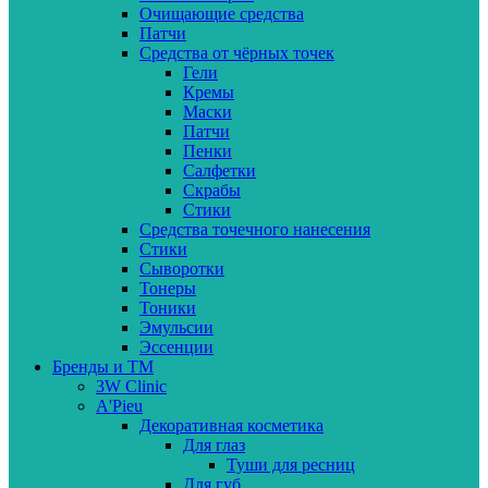
Очищающие средства
Патчи
Средства от чёрных точек
Гели
Кремы
Маски
Патчи
Пенки
Салфетки
Скрабы
Стики
Средства точечного нанесения
Стики
Сыворотки
Тонеры
Тоники
Эмульсии
Эссенции
Бренды и ТМ
3W Clinic
A'Pieu
Декоративная косметика
Для глаз
Туши для ресниц
Для губ