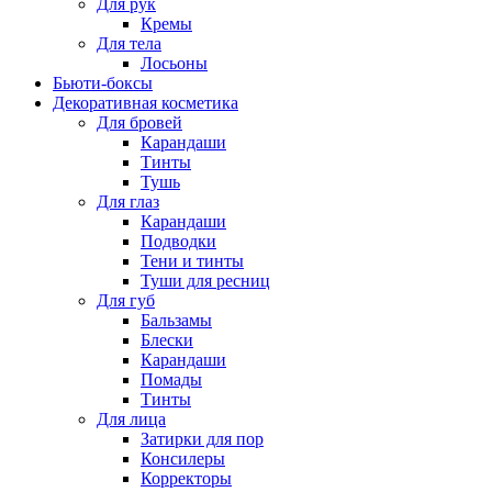
Для рук
Кремы
Для тела
Лосьоны
Бьюти-боксы
Декоративная косметика
Для бровей
Карандаши
Тинты
Тушь
Для глаз
Карандаши
Подводки
Тени и тинты
Туши для ресниц
Для губ
Бальзамы
Блески
Карандаши
Помады
Тинты
Для лица
Затирки для пор
Консилеры
Корректоры