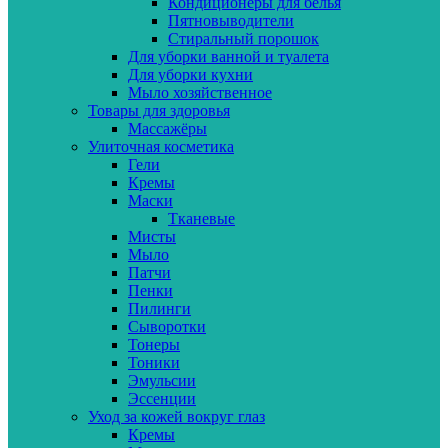
Кондиционеры для белья
Пятновыводители
Стиральный порошок
Для уборки ванной и туалета
Для уборки кухни
Мыло хозяйственное
Товары для здоровья
Массажёры
Улиточная косметика
Гели
Кремы
Маски
Тканевые
Мисты
Мыло
Патчи
Пенки
Пилинги
Сыворотки
Тонеры
Тоники
Эмульсии
Эссенции
Уход за кожей вокруг глаз
Кремы