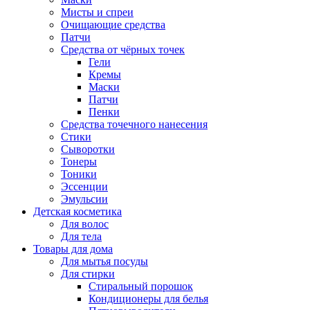
Мисты и спреи
Очищающие средства
Патчи
Средства от чёрных точек
Гели
Кремы
Маски
Патчи
Пенки
Средства точечного нанесения
Стики
Сыворотки
Тонеры
Тоники
Эссенции
Эмульсии
Детская косметика
Для волос
Для тела
Товары для дома
Для мытья посуды
Для стирки
Стиральный порошок
Кондиционеры для белья