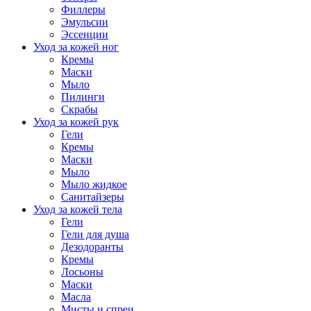
Филлеры
Эмульсии
Эссенции
Уход за кожей ног
Кремы
Маски
Мыло
Пилинги
Скрабы
Уход за кожей рук
Гели
Кремы
Маски
Мыло
Мыло жидкое
Санитайзеры
Уход за кожей тела
Гели
Гели для душа
Дезодоранты
Кремы
Лосьоны
Маски
Масла
Мисты и спреи