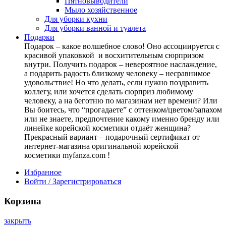
Пятновыводители
Мыло хозяйственное
Для уборки кухни
Для уборки ванной и туалета
Подарки
Подарок – какое волшебное слово! Оно ассоциируется с
красивой упаковкой и восхитительным сюрпризом
внутри. Получить подарок – невероятное наслаждение,
а подарить радость близкому человеку – несравнимое
удовольствие! Но что делать, если нужно поздравить
коллегу, или хочется сделать сюрприз любимому
человеку, а на беготню по магазинам нет времени? Или
Вы боитесь, что “прогадаете” с оттенком/цветом/запахом
или не знаете, предпочтение какому именно бренду или
линейке корейской косметики отдаёт женщина?
Прекрасный вариант – подарочный сертификат от
интернет-магазина оригинальной корейской
косметики myfanza.com !
Избранное
Войти / Зарегистрироваться
Корзина
закрыть