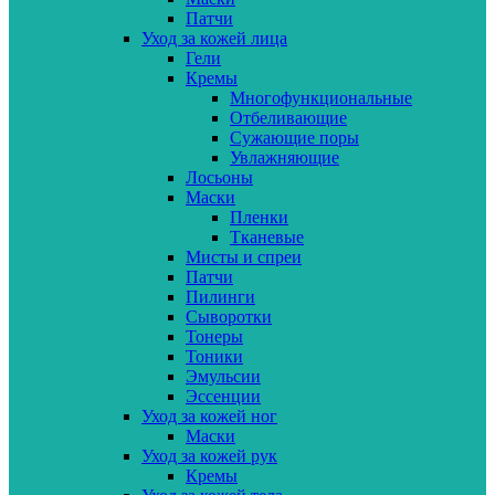
Патчи
Уход за кожей лица
Гели
Кремы
Многофункциональные
Отбеливающие
Сужающие поры
Увлажняющие
Лосьоны
Маски
Пленки
Тканевые
Мисты и спреи
Патчи
Пилинги
Сыворотки
Тонеры
Тоники
Эмульсии
Эссенции
Уход за кожей ног
Маски
Уход за кожей рук
Кремы