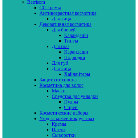
Berrisom
CC кремы
Антивозрастная косметика
Для лица
Декоративная косметика
Для бровей
Карандаши
Тинты
Для глаз
Карандаши
Подводки
Для губ
Для лица
Хайлайтеры
Защита от солнца
Косметика для волос
Маски
Средства для укладки
Пудры
Спреи
Косметические наборы
Уход за кожей вокруг глаз
Кремы
Патчи
Сыворотки