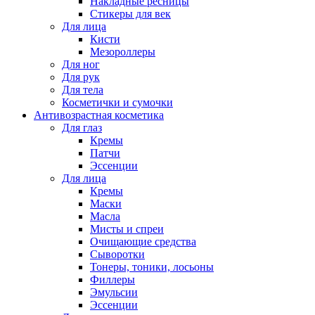
Накладные ресницы
Стикеры для век
Для лица
Кисти
Мезороллеры
Для ног
Для рук
Для тела
Косметички и сумочки
Антивозрастная косметика
Для глаз
Кремы
Патчи
Эссенции
Для лица
Кремы
Маски
Масла
Мисты и спреи
Очищающие средства
Сыворотки
Тонеры, тоники, лосьоны
Филлеры
Эмульсии
Эссенции