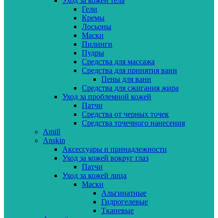
Уход за кожей тела
Гели
Кремы
Лосьоны
Маски
Пилинги
Пудры
Средства для массажа
Средства для принятия ванн
Пены для ванн
Средства для сжигания жира
Уход за проблемной кожей
Патчи
Средства от черных точек
Средства точечного нанесения
Amill
Anskin
Аксессуары и принадлежности
Уход за кожей вокруг глаз
Патчи
Уход за кожей лица
Маски
Альгинатные
Гидрогелевые
Тканевые