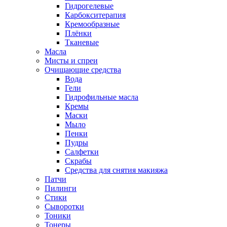
Гидрогелевые
Карбокситерапия
Кремообразные
Плёнки
Тканевые
Масла
Мисты и спреи
Очищающие средства
Вода
Гели
Гидрофильные масла
Кремы
Маски
Мыло
Пенки
Пудры
Салфетки
Скрабы
Средства для снятия макияжа
Патчи
Пилинги
Стики
Сыворотки
Тоники
Тонеры