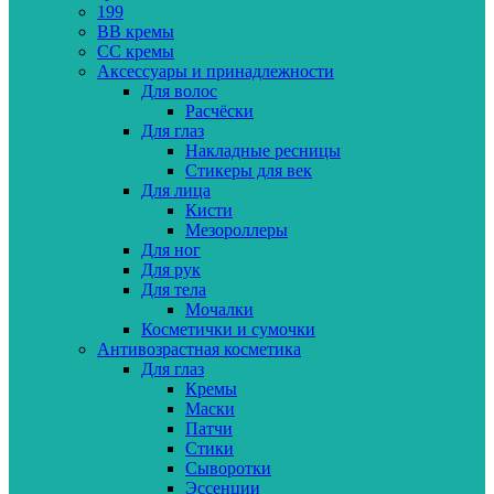
199
BB кремы
CC кремы
Аксессуары и принадлежности
Для волос
Расчёски
Для глаз
Накладные ресницы
Стикеры для век
Для лица
Кисти
Мезороллеры
Для ног
Для рук
Для тела
Мочалки
Косметички и сумочки
Антивозрастная косметика
Для глаз
Кремы
Маски
Патчи
Стики
Сыворотки
Эссенции