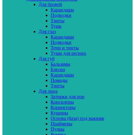
Для бровей
Карандаши
Подводки
Тинты
Тушь
Для глаз
Карандаши
Подводки
Тени и тинты
Туши для ресниц
Для губ
Бальзамы
Блески
Карандаши
Помады
Тинты
Для лица
Затирки для пор
Консилеры
Корректоры
Кушоны
Основа (база) под макияж
Праймеры
Пудры
Румяна