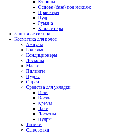
Кушоны
Основа (база) под макияж
Праймеры
Пудры
Румяна
Хайлайтеры
Защита от солнца
Косметика для волос
Ампулы
Бальзамы
Кондиционеры
Лосьоны
Маски
Пилинги
Пудры
Спреи
Средства для укладки
Гели
Воски
Кремы
Лаки
Лосьоны
Пудры
Тоники
Сыворотки