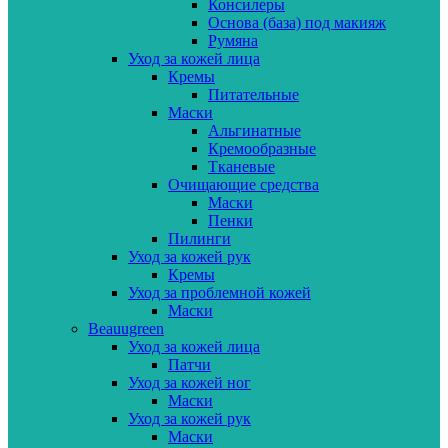
Консилеры
Основа (база) под макияж
Румяна
Уход за кожей лица
Кремы
Питательные
Маски
Альгинатные
Кремообразные
Тканевые
Очищающие средства
Маски
Пенки
Пилинги
Уход за кожей рук
Кремы
Уход за проблемной кожей
Маски
Beauugreen
Уход за кожей лица
Патчи
Уход за кожей ног
Маски
Уход за кожей рук
Маски