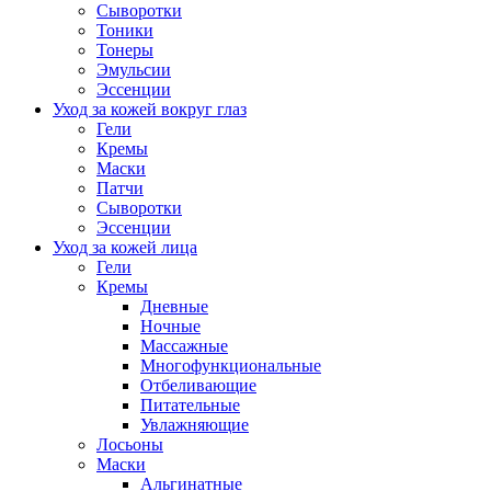
Сыворотки
Тоники
Тонеры
Эмульсии
Эссенции
Уход за кожей вокруг глаз
Гели
Кремы
Маски
Патчи
Сыворотки
Эссенции
Уход за кожей лица
Гели
Кремы
Дневные
Ночные
Массажные
Многофункциональные
Отбеливающие
Питательные
Увлажняющие
Лосьоны
Маски
Альгинатные