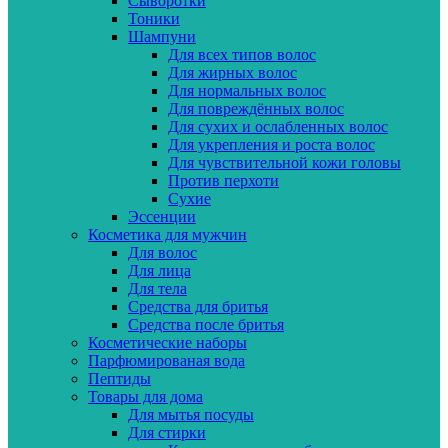
Сыворотки
Тоники
Шампуни
Для всех типов волос
Для жирных волос
Для нормальных волос
Для повреждённых волос
Для сухих и ослабленных волос
Для укрепления и роста волос
Для чувствительной кожи головы
Против перхоти
Сухие
Эссенции
Косметика для мужчин
Для волос
Для лица
Для тела
Средства для бритья
Средства после бритья
Косметические наборы
Парфюмированая вода
Пептиды
Товары для дома
Для мытья посуды
Для стирки