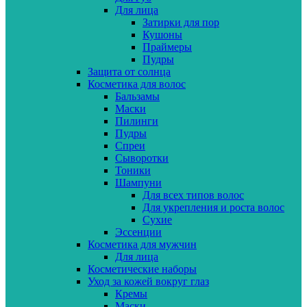
Для лица
Затирки для пор
Кушоны
Праймеры
Пудры
Защита от солнца
Косметика для волос
Бальзамы
Маски
Пилинги
Пудры
Спреи
Сыворотки
Тоники
Шампуни
Для всех типов волос
Для укрепления и роста волос
Сухие
Эссенции
Косметика для мужчин
Для лица
Косметические наборы
Уход за кожей вокруг глаз
Кремы
Маски