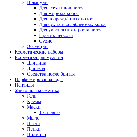
Шампуни
Для всех типов волос
Для жирных волос
Для повреждённых волос
Для сухих и ослабленных волос
Для укрепления и роста волос
Против перхоти
Сухие
Эссенции
Косметические наборы
Косметика для мужчин
Для лица
Для тела
Средства после бритья
Парфюмированая вода
Пептиды
Улиточная косметика
Гели
Кремы
Маски
Тканевые
Мыло
Патчи
Пенки
Пилинги