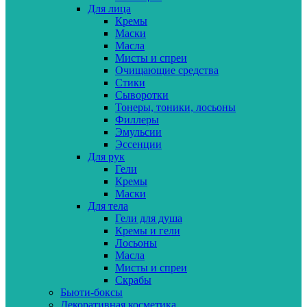
Для лица
Кремы
Маски
Масла
Мисты и спреи
Очищающие средства
Стики
Сыворотки
Тонеры, тоники, лосьоны
Филлеры
Эмульсии
Эссенции
Для рук
Гели
Кремы
Маски
Для тела
Гели для душа
Кремы и гели
Лосьоны
Масла
Мисты и спреи
Скрабы
Бьюти-боксы
Декоративная косметика