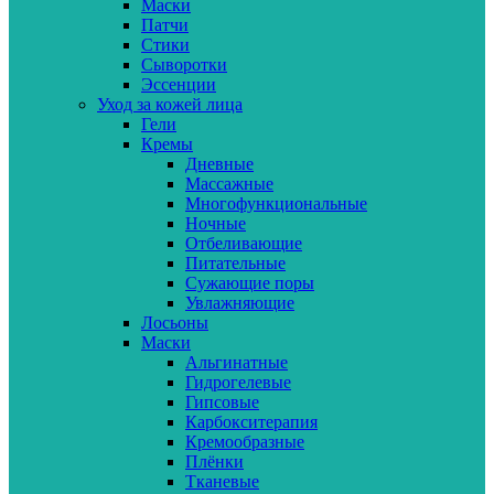
Маски
Патчи
Стики
Сыворотки
Эссенции
Уход за кожей лица
Гели
Кремы
Дневные
Массажные
Многофункциональные
Ночные
Отбеливающие
Питательные
Сужающие поры
Увлажняющие
Лосьоны
Маски
Альгинатные
Гидрогелевые
Гипсовые
Карбокситерапия
Кремообразные
Плёнки
Тканевые