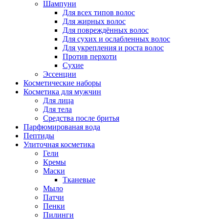
Шампуни
Для всех типов волос
Для жирных волос
Для повреждённых волос
Для сухих и ослабленных волос
Для укрепления и роста волос
Против перхоти
Сухие
Эссенции
Косметические наборы
Косметика для мужчин
Для лица
Для тела
Средства после бритья
Парфюмированая вода
Пептиды
Улиточная косметика
Гели
Кремы
Маски
Тканевые
Мыло
Патчи
Пенки
Пилинги