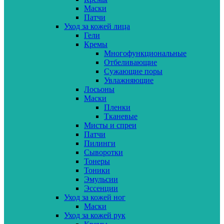
Маски
Патчи
Уход за кожей лица
Гели
Кремы
Многофункциональные
Отбеливающие
Сужающие поры
Увлажняющие
Лосьоны
Маски
Пленки
Тканевые
Мисты и спреи
Патчи
Пилинги
Сыворотки
Тонеры
Тоники
Эмульсии
Эссенции
Уход за кожей ног
Маски
Уход за кожей рук