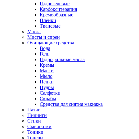
Гидрогелевые
Карбокситерапия
Кремообразные
Плёнки
Тканевые
Масла
Мисты и спреи
Очищающие средства
Вода
Гели
Гидрофильные масла
Кремы
Маски
Мыло
Пенки
Пудры
Салфетки
Скрабы
Средства для снятия макияжа
Патчи
Пилинги
Стики
Сыворотки
Тоники
Тонеры