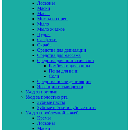
Лосьоны
Маски
Масла
Мисты и спреи
Мыло
Мыло жидкое
Пудры
Салфетки
Скрабы
Средства для депиляции
Средства для массажа
Средства для принятия ванн
Бомбочки для ванны
Пены для ванн
Соли
Средства после депиляции
Эссенции и сыворотки
Уход за ногтями
Уход за полостью рта
Зубные пасты
Зубные щётки и зубные нити
Уход за проблемной кожей
Кремы
Лосьоны
Маски