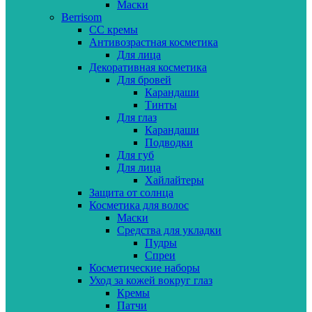
Маски
Berrisom
CC кремы
Антивозрастная косметика
Для лица
Декоративная косметика
Для бровей
Карандаши
Тинты
Для глаз
Карандаши
Подводки
Для губ
Для лица
Хайлайтеры
Защита от солнца
Косметика для волос
Маски
Средства для укладки
Пудры
Спреи
Косметические наборы
Уход за кожей вокруг глаз
Кремы
Патчи