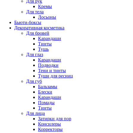
Для рук
Кремы
Для тела
Лосьоны
Бьюти-боксы
Декоративная косметика
Для бровей
Карандаши
Тинты
Тушь
Для глаз
Карандаши
Подводки
Тени и тинты
Туши для ресниц
Для губ
Бальзамы
Блески
Карандаши
Помады
Тинты
Для лица
Затирки для пор
Консилеры
Корректоры