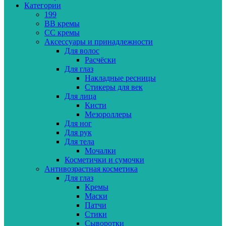
Категории
199
BB кремы
CC кремы
Аксессуары и принадлежности
Для волос
Расчёски
Для глаз
Накладные ресницы
Стикеры для век
Для лица
Кисти
Мезороллеры
Для ног
Для рук
Для тела
Мочалки
Косметички и сумочки
Антивозрастная косметика
Для глаз
Кремы
Маски
Патчи
Стики
Сыворотки