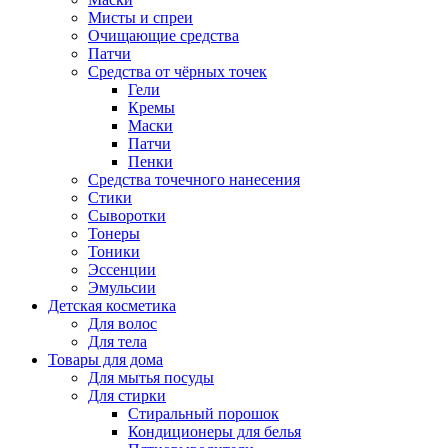
Мисты и спреи
Очищающие средства
Патчи
Средства от чёрных точек
Гели
Кремы
Маски
Патчи
Пенки
Средства точечного нанесения
Стики
Сыворотки
Тонеры
Тоники
Эссенции
Эмульсии
Детская косметика
Для волос
Для тела
Товары для дома
Для мытья посуды
Для стирки
Стиральный порошок
Кондиционеры для белья