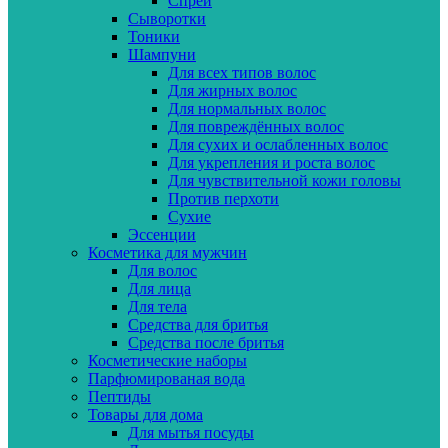
Спреи
Сыворотки
Тоники
Шампуни
Для всех типов волос
Для жирных волос
Для нормальных волос
Для повреждённых волос
Для сухих и ослабленных волос
Для укрепления и роста волос
Для чувствительной кожи головы
Против перхоти
Сухие
Эссенции
Косметика для мужчин
Для волос
Для лица
Для тела
Средства для бритья
Средства после бритья
Косметические наборы
Парфюмированая вода
Пептиды
Товары для дома
Для мытья посуды