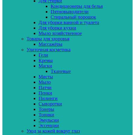
Для стирки
Кондиционеры для белья
Пятновыводители
Стиральный порошок
Для уборки ванной и туалета
Для уборки кухни
Мыло хозяйственное
Товары для здоровья
Массажёры
Улиточная косметика
Гели
Кремы
Маски
Тканевые
Мисты
Мыло
Патчи
Пенки
Пилинги
Сыворотки
Тонеры
Тоники
Эмульсии
Эссенции
Уход за кожей вокруг глаз