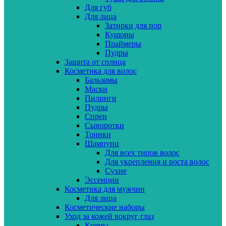
Для губ
Для лица
Затирки для пор
Кушоны
Праймеры
Пудры
Защита от солнца
Косметика для волос
Бальзамы
Маски
Пилинги
Пудры
Спреи
Сыворотки
Тоники
Шампуни
Для всех типов волос
Для укрепления и роста волос
Сухие
Эссенции
Косметика для мужчин
Для лица
Косметические наборы
Уход за кожей вокруг глаз
Кремы