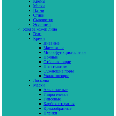
Кремы
Маски
Патчи
Стики
Сыворотки
Эссенции
Уход за кожей лица
Гели
Кремы
Дневные
Массажные
Многофункциональные
Ночные
Отбеливающие
Питательные
Сужающие поры
Увлажняющие
Лосьоны
Маски
Альгинатные
Гидрогелевые
Гипсовые
Карбокситерапия
Кремообразные
Плёнки