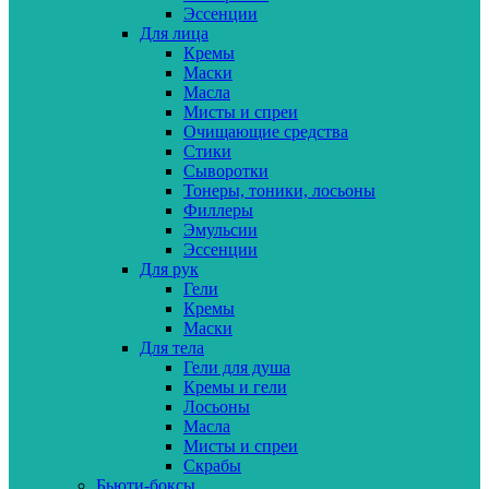
Эссенции
Для лица
Кремы
Маски
Масла
Мисты и спреи
Очищающие средства
Стики
Сыворотки
Тонеры, тоники, лосьоны
Филлеры
Эмульсии
Эссенции
Для рук
Гели
Кремы
Маски
Для тела
Гели для душа
Кремы и гели
Лосьоны
Масла
Мисты и спреи
Скрабы
Бьюти-боксы