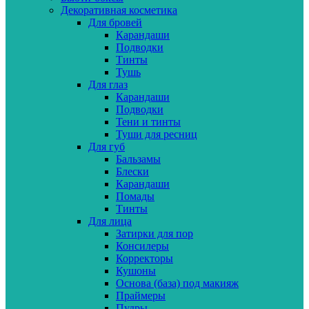
Декоративная косметика
Для бровей
Карандаши
Подводки
Тинты
Тушь
Для глаз
Карандаши
Подводки
Тени и тинты
Туши для ресниц
Для губ
Бальзамы
Блески
Карандаши
Помады
Тинты
Для лица
Затирки для пор
Консилеры
Корректоры
Кушоны
Основа (база) под макияж
Праймеры
Пудры