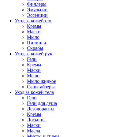
Филлеры
Эмульсии
Эссенции
Уход за кожей ног
Кремы
Маски
Мыло
Пилинги
Скрабы
Уход за кожей рук
Гели
Кремы
Маски
Мыло
Мыло жидкое
Санитайзеры
Уход за кожей тела
Гели
Гели для душа
Дезодоранты
Кремы
Лосьоны
Маски
Масла
Мисты и спреи