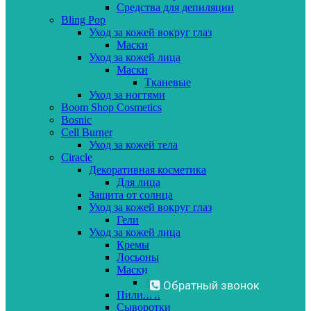
Средства для депиляции
Bling Pop
Уход за кожей вокруг глаз
Маски
Уход за кожей лица
Маски
Тканевые
Уход за ногтями
Boom Shop Cosmetics
Bosnic
Cell Burner
Уход за кожей тела
Ciracle
Декоративная косметика
Для лица
Защита от солнца
Уход за кожей вокруг глаз
Гели
Уход за кожей лица
Кремы
Лосьоны
Маски
Тканевые
Обратный звонок
Пилинги
Сыворотки