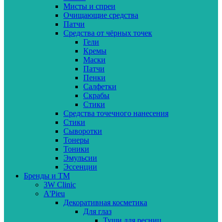
Мисты и спреи
Очищающие средства
Патчи
Средства от чёрных точек
Гели
Кремы
Маски
Патчи
Пенки
Салфетки
Скрабы
Стики
Средства точечного нанесения
Стики
Сыворотки
Тонеры
Тоники
Эмульсии
Эссенции
Бренды и ТМ
3W Clinic
A'Pieu
Декоративная косметика
Для глаз
Туши для ресниц