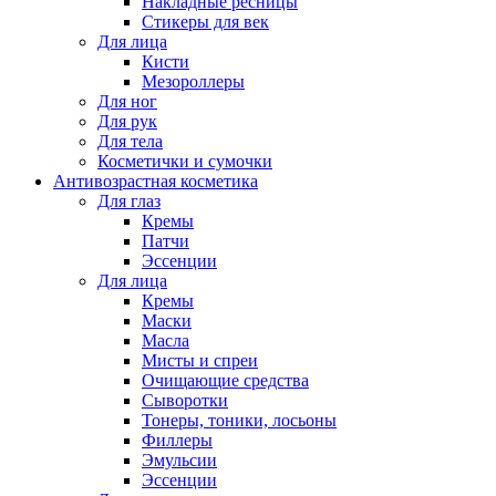
Накладные ресницы
Стикеры для век
Для лица
Кисти
Мезороллеры
Для ног
Для рук
Для тела
Косметички и сумочки
Антивозрастная косметика
Для глаз
Кремы
Патчи
Эссенции
Для лица
Кремы
Маски
Масла
Мисты и спреи
Очищающие средства
Сыворотки
Тонеры, тоники, лосьоны
Филлеры
Эмульсии
Эссенции