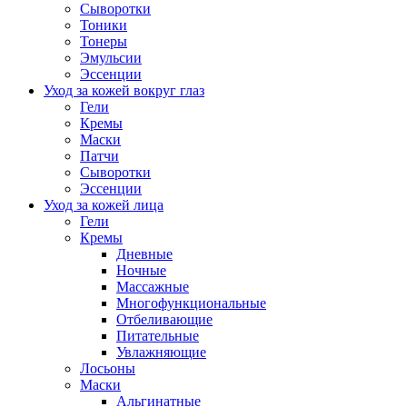
Сыворотки
Тоники
Тонеры
Эмульсии
Эссенции
Уход за кожей вокруг глаз
Гели
Кремы
Маски
Патчи
Сыворотки
Эссенции
Уход за кожей лица
Гели
Кремы
Дневные
Ночные
Массажные
Многофункциональные
Отбеливающие
Питательные
Увлажняющие
Лосьоны
Маски
Альгинатные