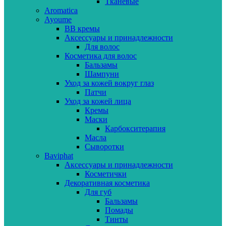
Тканевые
Aromatica
Ayoume
BB кремы
Аксессуары и принадлежности
Для волос
Косметика для волос
Бальзамы
Шампуни
Уход за кожей вокруг глаз
Патчи
Уход за кожей лица
Кремы
Маски
Карбокситерапия
Масла
Сыворотки
Baviphat
Аксессуары и принадлежности
Косметички
Декоративная косметика
Для губ
Бальзамы
Помады
Тинты