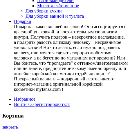
Пятновыводители
Мыло хозяйственное
Для уборки кухни
Для уборки ванной и туалета
Подарки
Подарок – какое волшебное слово! Оно ассоциируется с
красивой упаковкой и восхитительным сюрпризом
внутри. Получить подарок – невероятное наслаждение,
а подарить радость близкому человеку – несравнимое
удовольствие! Но что делать, если нужно поздравить
коллегу, или хочется сделать сюрприз любимому
человеку, а на беготню по магазинам нет времени? Или
Вы боитесь, что “прогадаете” с оттенком/цветом/запахом
или не знаете, предпочтение какому именно бренду или
линейке корейской косметики отдаёт женщина?
Прекрасный вариант – подарочный сертификат от
интернет-магазина оригинальной корейской
косметики myfanza.com !
Избранное
Войти / Зарегистрироваться
Корзина
закрыть