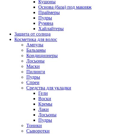
Кушоны
Основа (база) под макияж
Праймеры
Пудры
Румяна
Хайлайтеры
Защита от солнца
Косметика для волос
Ампулы
Бальзамы
Кондиционеры
Лосьоны
Маски
Пилинги
Пудры
Спреи
Средства для укладки
Гели
Воски
Кремы
Лаки
Лосьоны
Пудры
Тоники
Сыворотки