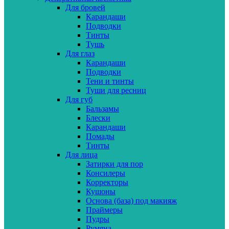
Для бровей
Карандаши
Подводки
Тинты
Тушь
Для глаз
Карандаши
Подводки
Тени и тинты
Туши для ресниц
Для губ
Бальзамы
Блески
Карандаши
Помады
Тинты
Для лица
Затирки для пор
Консилеры
Корректоры
Кушоны
Основа (база) под макияж
Праймеры
Пудры
Румяна