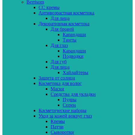
Berrisom
CC кремы
Антивозрастная косметика
Для лица
Декоративная косметика
Для бровей
Карандаши
Тинты
Для глаз
Карандаши
Подводки
Для губ
Для лица
Хайлайтеры
Защита от солнца
Косметика для волос
Маски
Средства для укладки
Пудры
Спреи
Косметические наборы
Уход за кожей вокруг глаз
Кремы
Патчи
Сыворотки