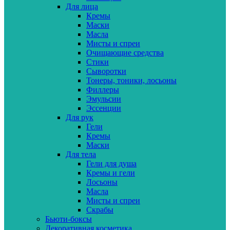
Для лица
Кремы
Маски
Масла
Мисты и спреи
Очищающие средства
Стики
Сыворотки
Тонеры, тоники, лосьоны
Филлеры
Эмульсии
Эссенции
Для рук
Гели
Кремы
Маски
Для тела
Гели для душа
Кремы и гели
Лосьоны
Масла
Мисты и спреи
Скрабы
Бьюти-боксы
Декоративная косметика