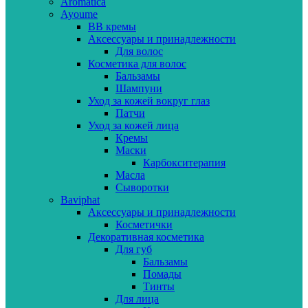
Aromatica
Ayoume
BB кремы
Аксессуары и принадлежности
Для волос
Косметика для волос
Бальзамы
Шампуни
Уход за кожей вокруг глаз
Патчи
Уход за кожей лица
Кремы
Маски
Карбокситерапия
Масла
Сыворотки
Baviphat
Аксессуары и принадлежности
Косметички
Декоративная косметика
Для губ
Бальзамы
Помады
Тинты
Для лица