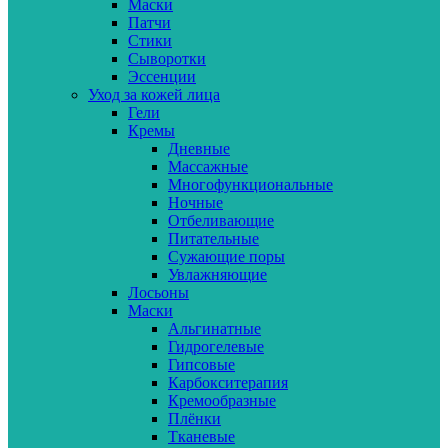
Маски
Патчи
Стики
Сыворотки
Эссенции
Уход за кожей лица
Гели
Кремы
Дневные
Массажные
Многофункциональные
Ночные
Отбеливающие
Питательные
Сужающие поры
Увлажняющие
Лосьоны
Маски
Альгинатные
Гидрогелевые
Гипсовые
Карбокситерапия
Кремообразные
Плёнки
Тканевые