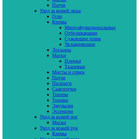
Патчи
Уход за кожей лица
Гели
Кремы
Многофункциональные
Отбеливающие
Сужающие поры
Увлажняющие
Лосьоны
Маски
Пленки
Тканевые
Мисты и спреи
Патчи
Пилинги
Сыворотки
Тонеры
Тоники
Эмульсии
Эссенции
Уход за кожей ног
Маски
Уход за кожей рук
Кремы