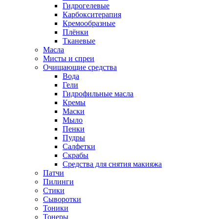
Гидрогелевые
Карбокситерапия
Кремообразные
Плёнки
Тканевые
Масла
Мисты и спреи
Очищающие средства
Вода
Гели
Гидрофильные масла
Кремы
Маски
Мыло
Пенки
Пудры
Салфетки
Скрабы
Средства для снятия макияжа
Патчи
Пилинги
Стики
Сыворотки
Тоники
Тонеры