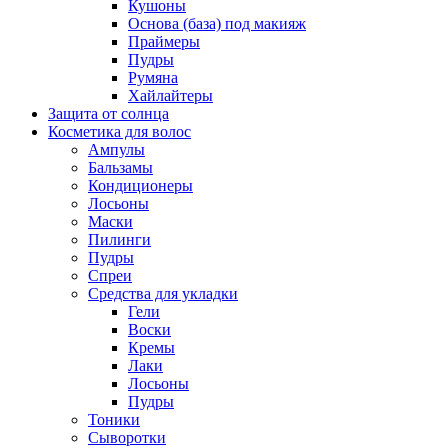
Кушоны
Основа (база) под макияж
Праймеры
Пудры
Румяна
Хайлайтеры
Защита от солнца
Косметика для волос
Ампулы
Бальзамы
Кондиционеры
Лосьоны
Маски
Пилинги
Пудры
Спреи
Средства для укладки
Гели
Воски
Кремы
Лаки
Лосьоны
Пудры
Тоники
Сыворотки