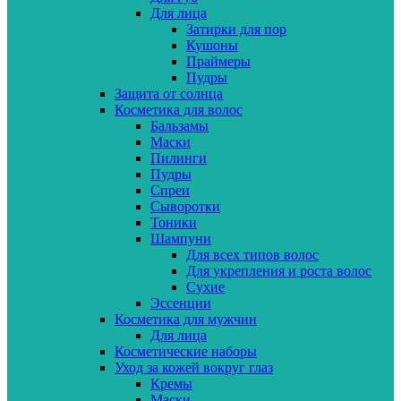
Для лица
Затирки для пор
Кушоны
Праймеры
Пудры
Защита от солнца
Косметика для волос
Бальзамы
Маски
Пилинги
Пудры
Спреи
Сыворотки
Тоники
Шампуни
Для всех типов волос
Для укрепления и роста волос
Сухие
Эссенции
Косметика для мужчин
Для лица
Косметические наборы
Уход за кожей вокруг глаз
Кремы
Маски