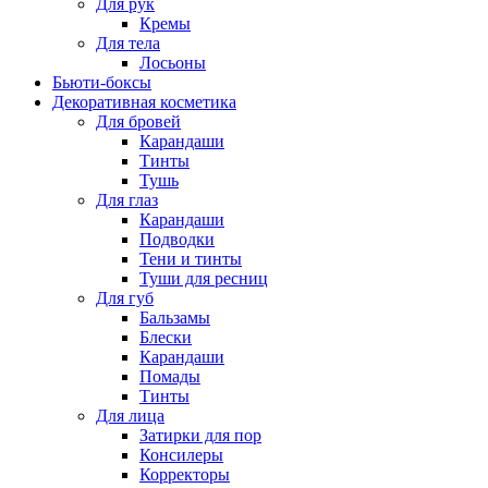
Для рук
Кремы
Для тела
Лосьоны
Бьюти-боксы
Декоративная косметика
Для бровей
Карандаши
Тинты
Тушь
Для глаз
Карандаши
Подводки
Тени и тинты
Туши для ресниц
Для губ
Бальзамы
Блески
Карандаши
Помады
Тинты
Для лица
Затирки для пор
Консилеры
Корректоры