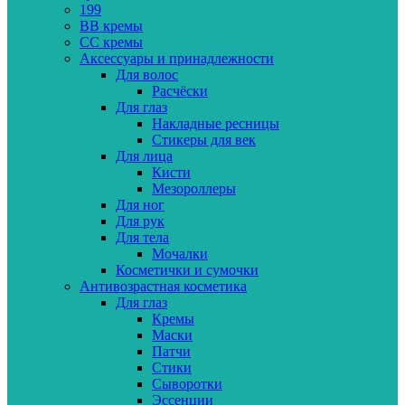
199
BB кремы
CC кремы
Аксессуары и принадлежности
Для волос
Расчёски
Для глаз
Накладные ресницы
Стикеры для век
Для лица
Кисти
Мезороллеры
Для ног
Для рук
Для тела
Мочалки
Косметички и сумочки
Антивозрастная косметика
Для глаз
Кремы
Маски
Патчи
Стики
Сыворотки
Эссенции