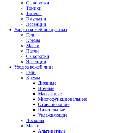
Сыворотки
Тоники
Тонеры
Эмульсии
Эссенции
Уход за кожей вокруг глаз
Гели
Кремы
Маски
Патчи
Сыворотки
Эссенции
Уход за кожей лица
Гели
Кремы
Дневные
Ночные
Массажные
Многофункциональные
Отбеливающие
Питательные
Увлажняющие
Лосьоны
Маски
Альгинатные