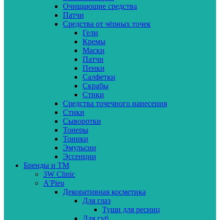
Очищающие средства
Патчи
Средства от чёрных точек
Гели
Кремы
Маски
Патчи
Пенки
Салфетки
Скрабы
Стики
Средства точечного нанесения
Стики
Сыворотки
Тонеры
Тоники
Эмульсии
Эссенции
Бренды и ТМ
3W Clinic
A'Pieu
Декоративная косметика
Для глаз
Туши для ресниц
Для губ