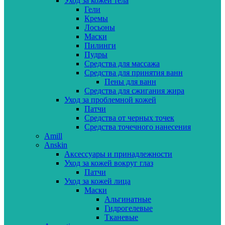
Уход за кожей тела
Гели
Кремы
Лосьоны
Маски
Пилинги
Пудры
Средства для массажа
Средства для принятия ванн
Пены для ванн
Средства для сжигания жира
Уход за проблемной кожей
Патчи
Средства от черных точек
Средства точечного нанесения
Amill
Anskin
Аксессуары и принадлежности
Уход за кожей вокруг глаз
Патчи
Уход за кожей лица
Маски
Альгинатные
Гидрогелевые
Тканевые