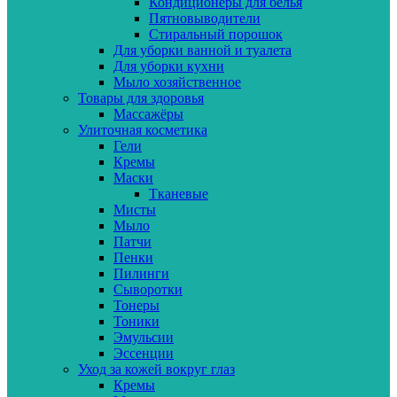
Кондиционеры для белья
Пятновыводители
Стиральный порошок
Для уборки ванной и туалета
Для уборки кухни
Мыло хозяйственное
Товары для здоровья
Массажёры
Улиточная косметика
Гели
Кремы
Маски
Тканевые
Мисты
Мыло
Патчи
Пенки
Пилинги
Сыворотки
Тонеры
Тоники
Эмульсии
Эссенции
Уход за кожей вокруг глаз
Кремы