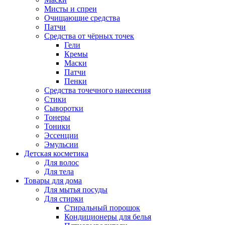
Мисты и спреи
Очищающие средства
Патчи
Средства от чёрных точек
Гели
Кремы
Маски
Патчи
Пенки
Средства точечного нанесения
Стики
Сыворотки
Тонеры
Тоники
Эссенции
Эмульсии
Детская косметика
Для волос
Для тела
Товары для дома
Для мытья посуды
Для стирки
Стиральный порошок
Кондиционеры для белья