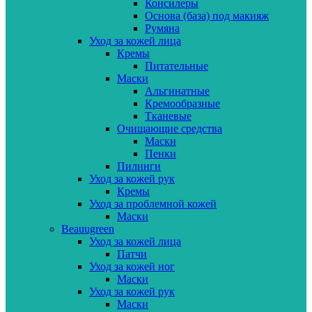
Консилеры
Основа (база) под макияж
Румяна
Уход за кожей лица
Кремы
Питательные
Маски
Альгинатные
Кремообразные
Тканевые
Очищающие средства
Маски
Пенки
Пилинги
Уход за кожей рук
Кремы
Уход за проблемной кожей
Маски
Beauugreen
Уход за кожей лица
Патчи
Уход за кожей ног
Маски
Уход за кожей рук
Маски