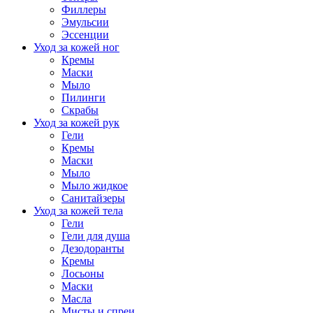
Филлеры
Эмульсии
Эссенции
Уход за кожей ног
Кремы
Маски
Мыло
Пилинги
Скрабы
Уход за кожей рук
Гели
Кремы
Маски
Мыло
Мыло жидкое
Санитайзеры
Уход за кожей тела
Гели
Гели для душа
Дезодоранты
Кремы
Лосьоны
Маски
Масла
Мисты и спреи