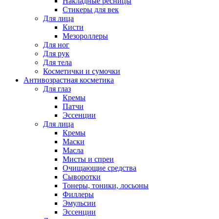
Накладные ресницы
Стикеры для век
Для лица
Кисти
Мезороллеры
Для ног
Для рук
Для тела
Косметички и сумочки
Антивозрастная косметика
Для глаз
Кремы
Патчи
Эссенции
Для лица
Кремы
Маски
Масла
Мисты и спреи
Очищающие средства
Сыворотки
Тонеры, тоники, лосьоны
Филлеры
Эмульсии
Эссенции