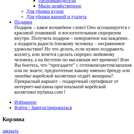
Пятновыводители
Мыло хозяйственное
Для уборки кухни
Для уборки ванной и туалета
Подарки
Подарок – какое волшебное слово! Оно ассоциируется с
красивой упаковкой и восхитительным сюрпризом
внутри. Получить подарок – невероятное наслаждение,
а подарить радость близкому человеку – несравнимое
удовольствие! Но что делать, если нужно поздравить
коллегу, или хочется сделать сюрприз любимому
человеку, а на беготню по магазинам нет времени? Или
Вы боитесь, что “прогадаете” с оттенком/цветом/запахом
или не знаете, предпочтение какому именно бренду или
линейке корейской косметики отдаёт женщина?
Прекрасный вариант – подарочный сертификат от
интернет-магазина оригинальной корейской
косметики myfanza.com !
Избранное
Войти / Зарегистрироваться
Корзина
закрыть