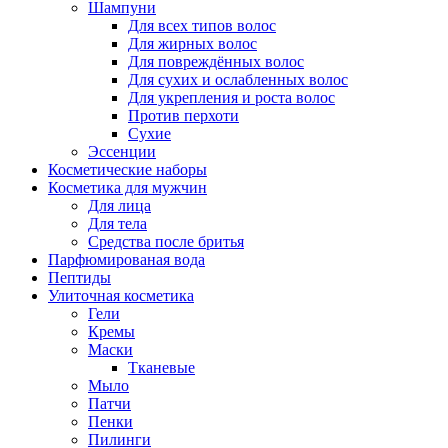
Шампуни
Для всех типов волос
Для жирных волос
Для повреждённых волос
Для сухих и ослабленных волос
Для укрепления и роста волос
Против перхоти
Сухие
Эссенции
Косметические наборы
Косметика для мужчин
Для лица
Для тела
Средства после бритья
Парфюмированая вода
Пептиды
Улиточная косметика
Гели
Кремы
Маски
Тканевые
Мыло
Патчи
Пенки
Пилинги