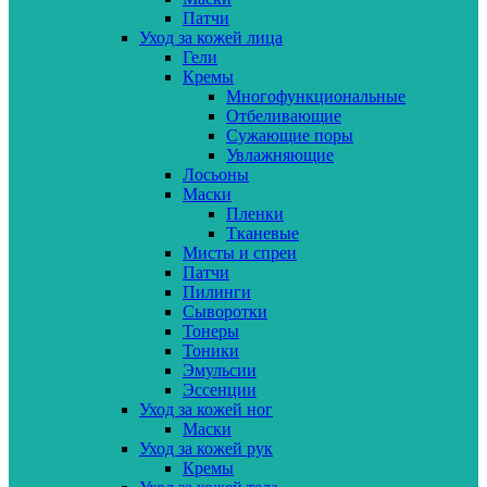
Патчи
Уход за кожей лица
Гели
Кремы
Многофункциональные
Отбеливающие
Сужающие поры
Увлажняющие
Лосьоны
Маски
Пленки
Тканевые
Мисты и спреи
Патчи
Пилинги
Сыворотки
Тонеры
Тоники
Эмульсии
Эссенции
Уход за кожей ног
Маски
Уход за кожей рук
Кремы