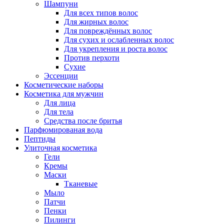
Шампуни
Для всех типов волос
Для жирных волос
Для повреждённых волос
Для сухих и ослабленных волос
Для укрепления и роста волос
Против перхоти
Сухие
Эссенции
Косметические наборы
Косметика для мужчин
Для лица
Для тела
Средства после бритья
Парфюмированая вода
Пептиды
Улиточная косметика
Гели
Кремы
Маски
Тканевые
Мыло
Патчи
Пенки
Пилинги