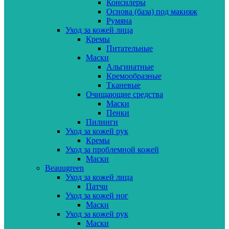
Консилеры
Основа (база) под макияж
Румяна
Уход за кожей лица
Кремы
Питательные
Маски
Альгинатные
Кремообразные
Тканевые
Очищающие средства
Маски
Пенки
Пилинги
Уход за кожей рук
Кремы
Уход за проблемной кожей
Маски
Beauugreen
Уход за кожей лица
Патчи
Уход за кожей ног
Маски
Уход за кожей рук
Маски