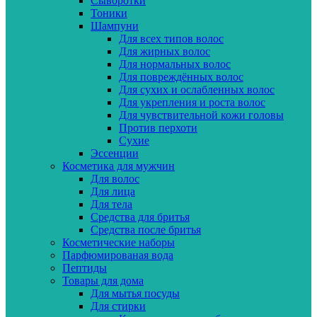
Сыворотки
Тоники
Шампуни
Для всех типов волос
Для жирных волос
Для нормальных волос
Для повреждённых волос
Для сухих и ослабленных волос
Для укрепления и роста волос
Для чувствительной кожи головы
Против перхоти
Сухие
Эссенции
Косметика для мужчин
Для волос
Для лица
Для тела
Средства для бритья
Средства после бритья
Косметические наборы
Парфюмированая вода
Пептиды
Товары для дома
Для мытья посуды
Для стирки