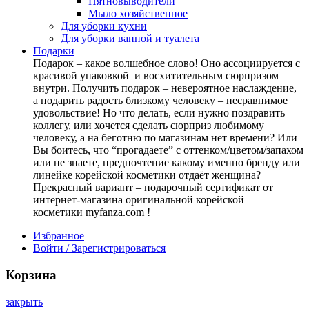
Пятновыводители
Мыло хозяйственное
Для уборки кухни
Для уборки ванной и туалета
Подарки
Подарок – какое волшебное слово! Оно ассоциируется с
красивой упаковкой и восхитительным сюрпризом
внутри. Получить подарок – невероятное наслаждение,
а подарить радость близкому человеку – несравнимое
удовольствие! Но что делать, если нужно поздравить
коллегу, или хочется сделать сюрприз любимому
человеку, а на беготню по магазинам нет времени? Или
Вы боитесь, что “прогадаете” с оттенком/цветом/запахом
или не знаете, предпочтение какому именно бренду или
линейке корейской косметики отдаёт женщина?
Прекрасный вариант – подарочный сертификат от
интернет-магазина оригинальной корейской
косметики myfanza.com !
Избранное
Войти / Зарегистрироваться
Корзина
закрыть