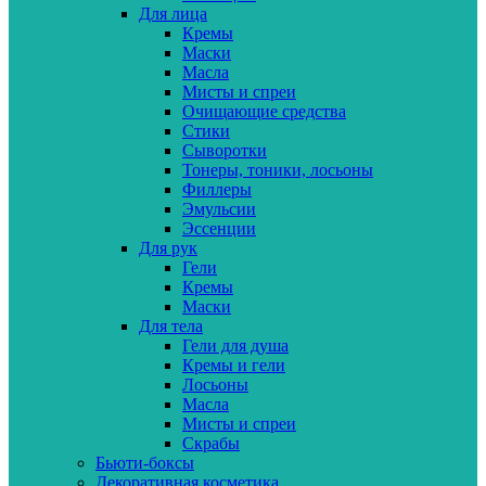
Для лица
Кремы
Маски
Масла
Мисты и спреи
Очищающие средства
Стики
Сыворотки
Тонеры, тоники, лосьоны
Филлеры
Эмульсии
Эссенции
Для рук
Гели
Кремы
Маски
Для тела
Гели для душа
Кремы и гели
Лосьоны
Масла
Мисты и спреи
Скрабы
Бьюти-боксы
Декоративная косметика