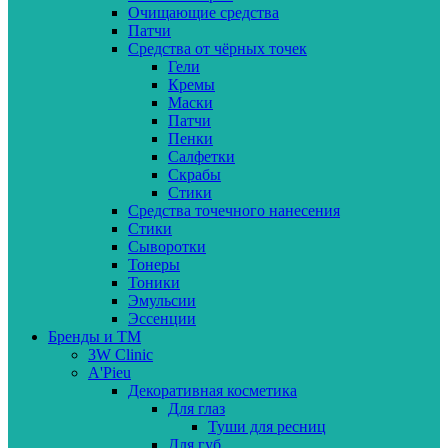
Очищающие средства
Патчи
Средства от чёрных точек
Гели
Кремы
Маски
Патчи
Пенки
Салфетки
Скрабы
Стики
Средства точечного нанесения
Стики
Сыворотки
Тонеры
Тоники
Эмульсии
Эссенции
Бренды и ТМ
3W Clinic
A'Pieu
Декоративная косметика
Для глаз
Туши для ресниц
Для губ