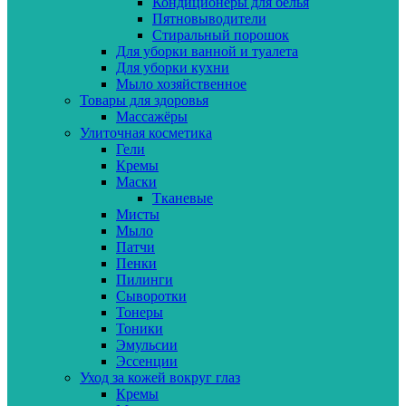
Кондиционеры для белья
Пятновыводители
Стиральный порошок
Для уборки ванной и туалета
Для уборки кухни
Мыло хозяйственное
Товары для здоровья
Массажёры
Улиточная косметика
Гели
Кремы
Маски
Тканевые
Мисты
Мыло
Патчи
Пенки
Пилинги
Сыворотки
Тонеры
Тоники
Эмульсии
Эссенции
Уход за кожей вокруг глаз
Кремы