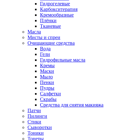
Гидрогелевые
Карбокситерапия
Кремообразные
Плёнки
Тканевые
Масла
Мисты и спреи
Очищающие средства
Вода
Гели
Гидрофильные масла
Кремы
Маски
Мыло
Пенки
Пудры
Салфетки
Скрабы
Средства для снятия макияжа
Патчи
Пилинги
Стики
Сыворотки
Тоники
Тонеры