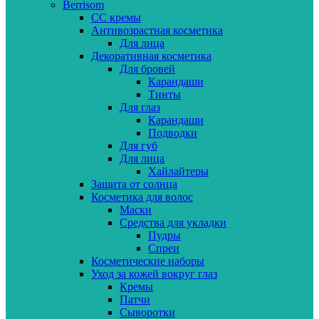
Berrisom
CC кремы
Антивозрастная косметика
Для лица
Декоративная косметика
Для бровей
Карандаши
Тинты
Для глаз
Карандаши
Подводки
Для губ
Для лица
Хайлайтеры
Защита от солнца
Косметика для волос
Маски
Средства для укладки
Пудры
Спреи
Косметические наборы
Уход за кожей вокруг глаз
Кремы
Патчи
Сыворотки