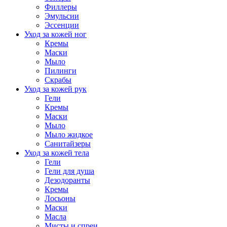
Филлеры
Эмульсии
Эссенции
Уход за кожей ног
Кремы
Маски
Мыло
Пилинги
Скрабы
Уход за кожей рук
Гели
Кремы
Маски
Мыло
Мыло жидкое
Санитайзеры
Уход за кожей тела
Гели
Гели для душа
Дезодоранты
Кремы
Лосьоны
Маски
Масла
Мисты и спреи