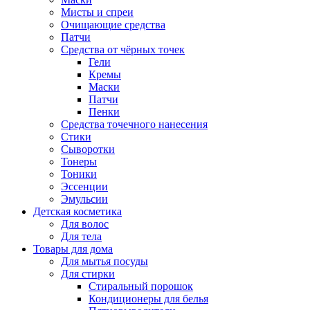
Мисты и спреи
Очищающие средства
Патчи
Средства от чёрных точек
Гели
Кремы
Маски
Патчи
Пенки
Средства точечного нанесения
Стики
Сыворотки
Тонеры
Тоники
Эссенции
Эмульсии
Детская косметика
Для волос
Для тела
Товары для дома
Для мытья посуды
Для стирки
Стиральный порошок
Кондиционеры для белья