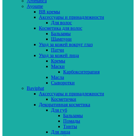
Aromatica
Ayoume
BB кремы
Аксессуары и принадлежности
Для волос
Косметика для волос
Бальзамы
Шампуни
Уход за кожей вокруг глаз
Патчи
Уход за кожей лица
Кремы
Маски
Карбокситерапия
Масла
Сыворотки
Baviphat
Аксессуары и принадлежности
Косметички
Декоративная косметика
Для губ
Бальзамы
Помады
Тинты
Для лица