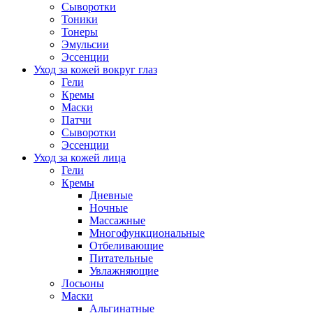
Сыворотки
Тоники
Тонеры
Эмульсии
Эссенции
Уход за кожей вокруг глаз
Гели
Кремы
Маски
Патчи
Сыворотки
Эссенции
Уход за кожей лица
Гели
Кремы
Дневные
Ночные
Массажные
Многофункциональные
Отбеливающие
Питательные
Увлажняющие
Лосьоны
Маски
Альгинатные