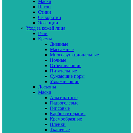
Маски
Патчи
Стики
Сыворотки
Эссенции
Уход за кожей лица
Гели
Кремы
Дневные
Массажные
Многофункциональные
Ночные
Отбеливающие
Питательные
Сужающие поры
Увлажняющие
Лосьоны
Маски
Альгинатные
Гидрогелевые
Гипсовые
Карбокситерапия
Кремообразные
Плёнки
Тканевые