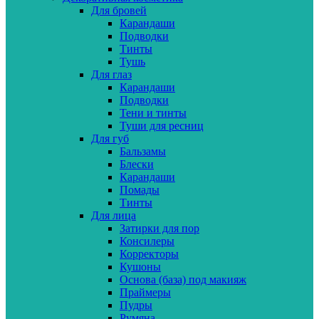
Для бровей
Карандаши
Подводки
Тинты
Тушь
Для глаз
Карандаши
Подводки
Тени и тинты
Туши для ресниц
Для губ
Бальзамы
Блески
Карандаши
Помады
Тинты
Для лица
Затирки для пор
Консилеры
Корректоры
Кушоны
Основа (база) под макияж
Праймеры
Пудры
Румяна