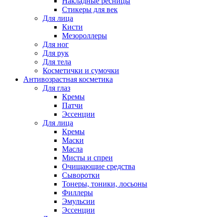
Накладные ресницы
Стикеры для век
Для лица
Кисти
Мезороллеры
Для ног
Для рук
Для тела
Косметички и сумочки
Антивозрастная косметика
Для глаз
Кремы
Патчи
Эссенции
Для лица
Кремы
Маски
Масла
Мисты и спреи
Очищающие средства
Сыворотки
Тонеры, тоники, лосьоны
Филлеры
Эмульсии
Эссенции