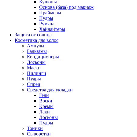
Кушоны
Основа (база) под макияж
Праймеры
Пудры
Румяна
Хайлайтеры
Защита от солнца
Косметика для волос
Ампулы
Бальзамы
Кондиционеры
Лосьоны
Маски
Пилинги
Пудры
Спреи
Средства для укладки
Гели
Воски
Кремы
Лаки
Лосьоны
Пудры
Тоники
Сыворотки