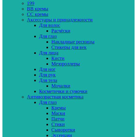
199
BB кремы
CC кремы
Аксессуары и принадлежности
Для волос
Расчёски
Для глаз
Накладные ресницы
Стикеры для век
Для лица
Кисти
Мезороллеры
Для ног
Для рук
Для тела
Мочалки
Косметички и сумочки
Антивозрастная косметика
Для глаз
Кремы
Маски
Патчи
Стики
Сыворотки
Эссенции