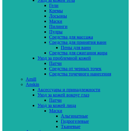
Уход за кожей тела
Гели
Кремы
Лосьоны
Маски
Пилинги
Пудры
Средства для массажа
Средства для принятия ванн
Пены для ванн
Средства для сжигания жира
Уход за проблемной кожей
Патчи
Средства от черных точек
Средства точечного нанесения
Amill
Anskin
Аксессуары и принадлежности
Уход за кожей вокруг глаз
Патчи
Уход за кожей лица
Маски
Альгинатные
Гидрогелевые
Тканевые