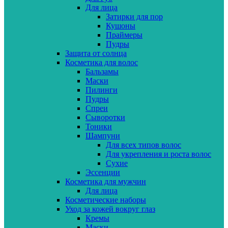
Для лица
Затирки для пор
Кушоны
Праймеры
Пудры
Защита от солнца
Косметика для волос
Бальзамы
Маски
Пилинги
Пудры
Спреи
Сыворотки
Тоники
Шампуни
Для всех типов волос
Для укрепления и роста волос
Сухие
Эссенции
Косметика для мужчин
Для лица
Косметические наборы
Уход за кожей вокруг глаз
Кремы
Маски