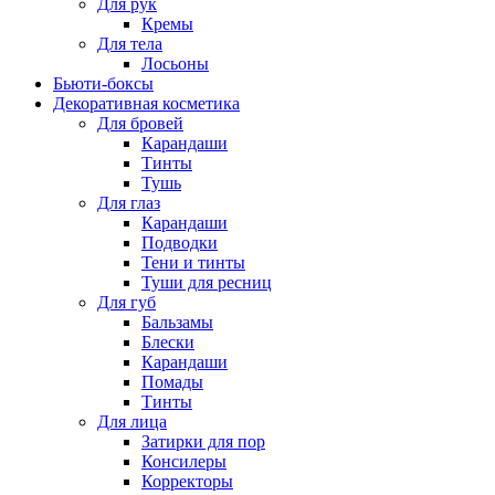
Для рук
Кремы
Для тела
Лосьоны
Бьюти-боксы
Декоративная косметика
Для бровей
Карандаши
Тинты
Тушь
Для глаз
Карандаши
Подводки
Тени и тинты
Туши для ресниц
Для губ
Бальзамы
Блески
Карандаши
Помады
Тинты
Для лица
Затирки для пор
Консилеры
Корректоры