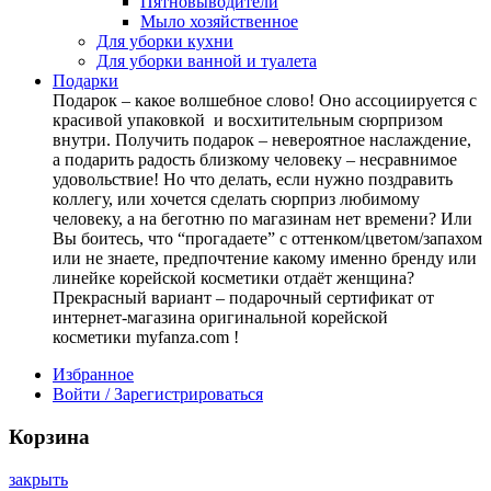
Пятновыводители
Мыло хозяйственное
Для уборки кухни
Для уборки ванной и туалета
Подарки
Подарок – какое волшебное слово! Оно ассоциируется с
красивой упаковкой и восхитительным сюрпризом
внутри. Получить подарок – невероятное наслаждение,
а подарить радость близкому человеку – несравнимое
удовольствие! Но что делать, если нужно поздравить
коллегу, или хочется сделать сюрприз любимому
человеку, а на беготню по магазинам нет времени? Или
Вы боитесь, что “прогадаете” с оттенком/цветом/запахом
или не знаете, предпочтение какому именно бренду или
линейке корейской косметики отдаёт женщина?
Прекрасный вариант – подарочный сертификат от
интернет-магазина оригинальной корейской
косметики myfanza.com !
Избранное
Войти / Зарегистрироваться
Корзина
закрыть