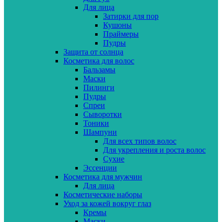
Для лица
Затирки для пор
Кушоны
Праймеры
Пудры
Защита от солнца
Косметика для волос
Бальзамы
Маски
Пилинги
Пудры
Спреи
Сыворотки
Тоники
Шампуни
Для всех типов волос
Для укрепления и роста волос
Сухие
Эссенции
Косметика для мужчин
Для лица
Косметические наборы
Уход за кожей вокруг глаз
Кремы
Маски