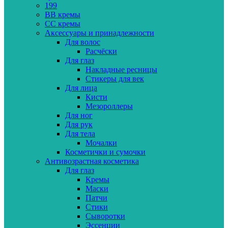
199
BB кремы
CC кремы
Аксессуары и принадлежности
Для волос
Расчёски
Для глаз
Накладные ресницы
Стикеры для век
Для лица
Кисти
Мезороллеры
Для ног
Для рук
Для тела
Мочалки
Косметички и сумочки
Антивозрастная косметика
Для глаз
Кремы
Маски
Патчи
Стики
Сыворотки
Эссенции