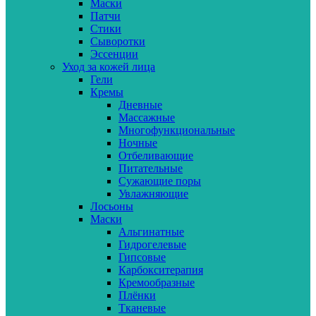
Маски
Патчи
Стики
Сыворотки
Эссенции
Уход за кожей лица
Гели
Кремы
Дневные
Массажные
Многофункциональные
Ночные
Отбеливающие
Питательные
Сужающие поры
Увлажняющие
Лосьоны
Маски
Альгинатные
Гидрогелевые
Гипсовые
Карбокситерапия
Кремообразные
Плёнки
Тканевые