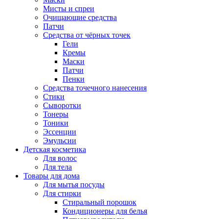
Мисты и спреи
Очищающие средства
Патчи
Средства от чёрных точек
Гели
Кремы
Маски
Патчи
Пенки
Средства точечного нанесения
Стики
Сыворотки
Тонеры
Тоники
Эссенции
Эмульсии
Детская косметика
Для волос
Для тела
Товары для дома
Для мытья посуды
Для стирки
Стиральный порошок
Кондиционеры для белья