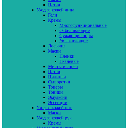
Патчи
Уход за кожей лица
Гели
Кремы
Многофункциональные
Отбеливающие
Сужающие поры
Увлажняющие
Лосьоны
Маски
Пленки
Тканевые
Мисты и спреи
Патчи
Пилинги
Сыворотки
Тонеры
Тоники
Эмульсии
Эссенции
Уход за кожей ног
Маски
Уход за кожей рук
Кремы