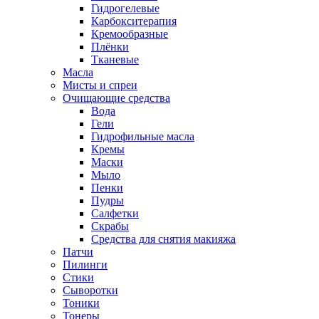
Гидрогелевые
Карбокситерапия
Кремообразные
Плёнки
Тканевые
Масла
Мисты и спреи
Очищающие средства
Вода
Гели
Гидрофильные масла
Кремы
Маски
Мыло
Пенки
Пудры
Салфетки
Скрабы
Средства для снятия макияжа
Патчи
Пилинги
Стики
Сыворотки
Тоники
Тонеры