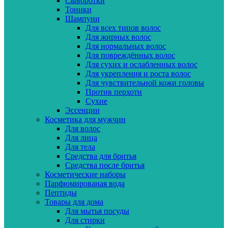
Сыворотки
Тоники
Шампуни
Для всех типов волос
Для жирных волос
Для нормальных волос
Для повреждённых волос
Для сухих и ослабленных волос
Для укрепления и роста волос
Для чувствительной кожи головы
Против перхоти
Сухие
Эссенции
Косметика для мужчин
Для волос
Для лица
Для тела
Средства для бритья
Средства после бритья
Косметические наборы
Парфюмированая вода
Пептиды
Товары для дома
Для мытья посуды
Для стирки