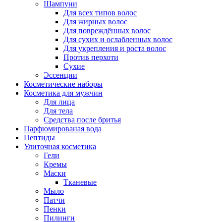
Шампуни
Для всех типов волос
Для жирных волос
Для повреждённых волос
Для сухих и ослабленных волос
Для укрепления и роста волос
Против перхоти
Сухие
Эссенции
Косметические наборы
Косметика для мужчин
Для лица
Для тела
Средства после бритья
Парфюмированая вода
Пептиды
Улиточная косметика
Гели
Кремы
Маски
Тканевые
Мыло
Патчи
Пенки
Пилинги