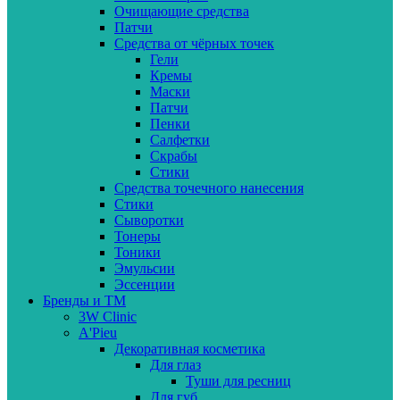
Очищающие средства
Патчи
Средства от чёрных точек
Гели
Кремы
Маски
Патчи
Пенки
Салфетки
Скрабы
Стики
Средства точечного нанесения
Стики
Сыворотки
Тонеры
Тоники
Эмульсии
Эссенции
Бренды и ТМ
3W Clinic
A'Pieu
Декоративная косметика
Для глаз
Туши для ресниц
Для губ