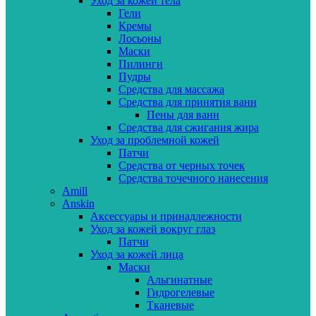
Уход за кожей тела
Гели
Кремы
Лосьоны
Маски
Пилинги
Пудры
Средства для массажа
Средства для принятия ванн
Пены для ванн
Средства для сжигания жира
Уход за проблемной кожей
Патчи
Средства от черных точек
Средства точечного нанесения
Amill
Anskin
Аксессуары и принадлежности
Уход за кожей вокруг глаз
Патчи
Уход за кожей лица
Маски
Альгинатные
Гидрогелевые
Тканевые