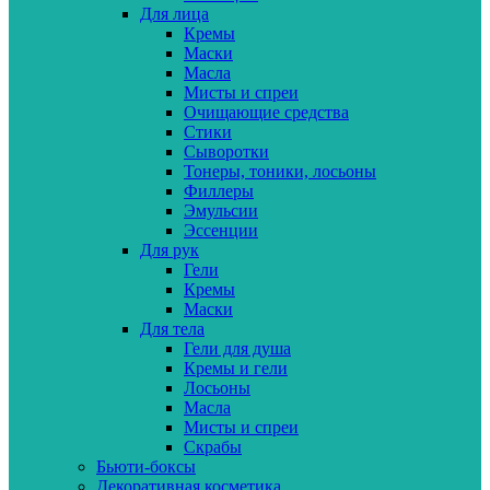
Для лица
Кремы
Маски
Масла
Мисты и спреи
Очищающие средства
Стики
Сыворотки
Тонеры, тоники, лосьоны
Филлеры
Эмульсии
Эссенции
Для рук
Гели
Кремы
Маски
Для тела
Гели для душа
Кремы и гели
Лосьоны
Масла
Мисты и спреи
Скрабы
Бьюти-боксы
Декоративная косметика