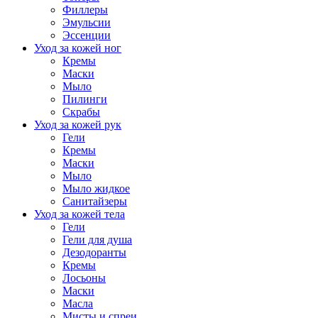
Филлеры
Эмульсии
Эссенции
Уход за кожей ног
Кремы
Маски
Мыло
Пилинги
Скрабы
Уход за кожей рук
Гели
Кремы
Маски
Мыло
Мыло жидкое
Санитайзеры
Уход за кожей тела
Гели
Гели для душа
Дезодоранты
Кремы
Лосьоны
Маски
Масла
Мисты и спреи