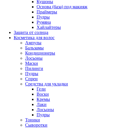
Кушоны
Основа (база) под макияж
Праймеры
Пудры
Румяна
Хайлайтеры
Защита от солнца
Косметика для волос
Ампулы
Бальзамы
Кондиционеры
Лосьоны
Маски
Пилинги
Пудры
Спреи
Средства для укладки
Гели
Воски
Кремы
Лаки
Лосьоны
Пудры
Тоники
Сыворотки