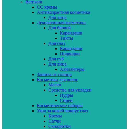
Berrisom
CC кремы
Антивозрастная косметика
Для лица
Декоративная косметика
Для бровей
Карандаши
Тинты
Для глаз
Карандаши
Подводки
Для губ
Для лица
Хайлайтеры
Защита от солнца
Косметика для волос
Маски
Средства для укладки
Пудры
Спреи
Косметические наборы
Уход за кожей вокруг глаз
Кремы
Патчи
Сыворотки