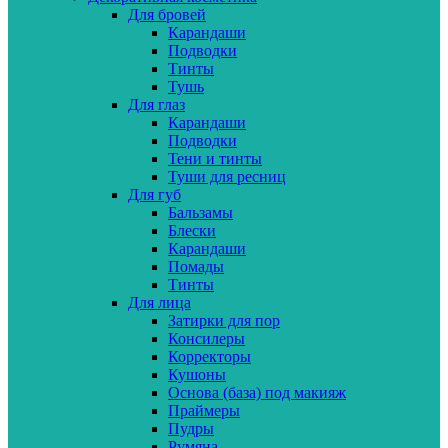
Для бровей
Карандаши
Подводки
Тинты
Тушь
Для глаз
Карандаши
Подводки
Тени и тинты
Туши для ресниц
Для губ
Бальзамы
Блески
Карандаши
Помады
Тинты
Для лица
Затирки для пор
Консилеры
Корректоры
Кушоны
Основа (база) под макияж
Праймеры
Пудры
Румяна