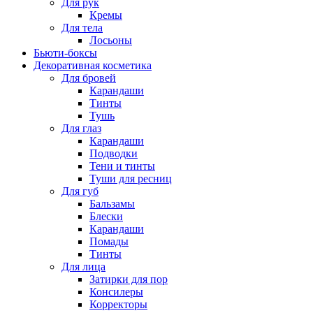
Для рук
Кремы
Для тела
Лосьоны
Бьюти-боксы
Декоративная косметика
Для бровей
Карандаши
Тинты
Тушь
Для глаз
Карандаши
Подводки
Тени и тинты
Туши для ресниц
Для губ
Бальзамы
Блески
Карандаши
Помады
Тинты
Для лица
Затирки для пор
Консилеры
Корректоры