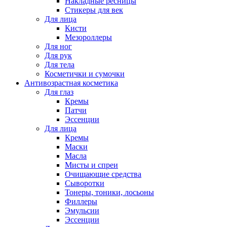
Накладные ресницы
Стикеры для век
Для лица
Кисти
Мезороллеры
Для ног
Для рук
Для тела
Косметички и сумочки
Антивозрастная косметика
Для глаз
Кремы
Патчи
Эссенции
Для лица
Кремы
Маски
Масла
Мисты и спреи
Очищающие средства
Сыворотки
Тонеры, тоники, лосьоны
Филлеры
Эмульсии
Эссенции