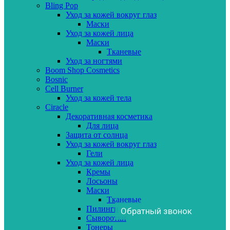
Bling Pop
Уход за кожей вокруг глаз
Маски
Уход за кожей лица
Маски
Тканевые
Уход за ногтями
Boom Shop Cosmetics
Bosnic
Cell Burner
Уход за кожей тела
Ciracle
Декоративная косметика
Для лица
Защита от солнца
Уход за кожей вокруг глаз
Гели
Уход за кожей лица
Кремы
Лосьоны
Маски
Тканевые
Пилинги
Обратный звонок
Сыворотки
Тонеры