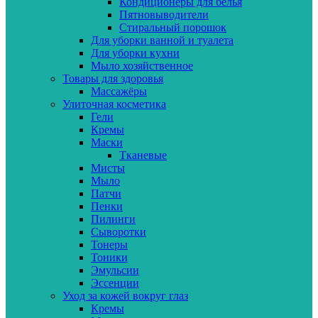
Кондиционеры для белья
Пятновыводители
Стиральный порошок
Для уборки ванной и туалета
Для уборки кухни
Мыло хозяйственное
Товары для здоровья
Массажёры
Улиточная косметика
Гели
Кремы
Маски
Тканевые
Мисты
Мыло
Патчи
Пенки
Пилинги
Сыворотки
Тонеры
Тоники
Эмульсии
Эссенции
Уход за кожей вокруг глаз
Кремы