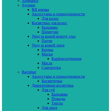
Aromatica
Ayoume
BB кремы
Аксессуары и принадлежности
Для волос
Косметика для волос
Бальзамы
Шампуни
Уход за кожей вокруг глаз
Патчи
Уход за кожей лица
Кремы
Маски
Карбокситерапия
Масла
Сыворотки
Baviphat
Аксессуары и принадлежности
Косметички
Декоративная косметика
Для губ
Бальзамы
Помады
Тинты
Для лица