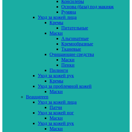
Консилеры
Основа (база) под макияж
Румяна
Уход за кожей лица
Кремы
Питательные
Маски
Альгинатные
Кремообразные
Тканевые
Очищающие средства
Маски
Пенки
Пилинги
Уход за кожей рук
Кремы
Уход за проблемной кожей
Маски
Beauugreen
Уход за кожей лица
Патчи
Уход за кожей ног
Маски
Уход за кожей рук
Маски