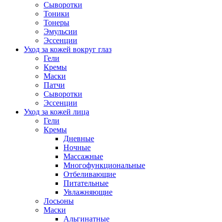
Сыворотки
Тоники
Тонеры
Эмульсии
Эссенции
Уход за кожей вокруг глаз
Гели
Кремы
Маски
Патчи
Сыворотки
Эссенции
Уход за кожей лица
Гели
Кремы
Дневные
Ночные
Массажные
Многофункциональные
Отбеливающие
Питательные
Увлажняющие
Лосьоны
Маски
Альгинатные