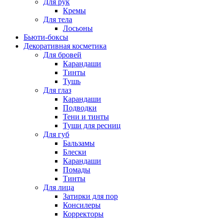
Для рук
Кремы
Для тела
Лосьоны
Бьюти-боксы
Декоративная косметика
Для бровей
Карандаши
Тинты
Тушь
Для глаз
Карандаши
Подводки
Тени и тинты
Туши для ресниц
Для губ
Бальзамы
Блески
Карандаши
Помады
Тинты
Для лица
Затирки для пор
Консилеры
Корректоры