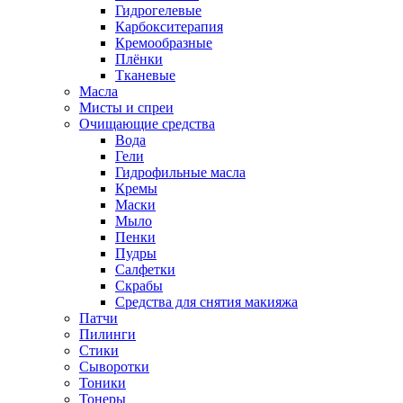
Гидрогелевые
Карбокситерапия
Кремообразные
Плёнки
Тканевые
Масла
Мисты и спреи
Очищающие средства
Вода
Гели
Гидрофильные масла
Кремы
Маски
Мыло
Пенки
Пудры
Салфетки
Скрабы
Средства для снятия макияжа
Патчи
Пилинги
Стики
Сыворотки
Тоники
Тонеры