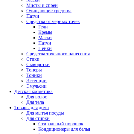
Мисты и спреи
Очищающие средства
Патчи
Средства от чёрных точек
Гели
Кремы
Маски
Патчи
Пенки
Средства точечного нанесения
Стики
Сыворотки
Тонеры
Тоники
Эссенции
Эмульсии
Детская косметика
Для волос
Для тела
Товары для дома
Для мытья посуды
Для стирки
Стиральный порошок
Кондиционеры для белья