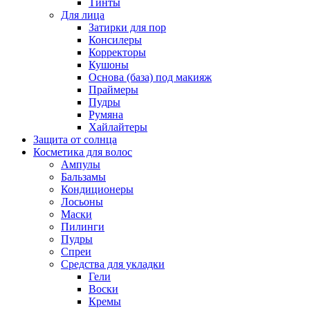
Тинты
Для лица
Затирки для пор
Консилеры
Корректоры
Кушоны
Основа (база) под макияж
Праймеры
Пудры
Румяна
Хайлайтеры
Защита от солнца
Косметика для волос
Ампулы
Бальзамы
Кондиционеры
Лосьоны
Маски
Пилинги
Пудры
Спреи
Средства для укладки
Гели
Воски
Кремы