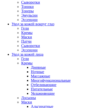
Сыворотки
Тоники
Тонеры
Эмульсии
Эссенции
Уход за кожей вокруг глаз
Гели
Кремы
Маски
Патчи
Сыворотки
Эссенции
Уход за кожей лица
Гели
Кремы
Дневные
Ночные
Массажные
Многофункциональные
Отбеливающие
Питательные
Увлажняющие
Лосьоны
Маски
Альгинатные