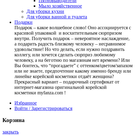
Пятновыводители
Мыло хозяйственное
Для уборки кухни
Для уборки ванной и туалета
Подарки
Подарок – какое волшебное слово! Оно ассоциируется с
красивой упаковкой и восхитительным сюрпризом
внутри. Получить подарок – невероятное наслаждение,
а подарить радость близкому человеку – несравнимое
удовольствие! Но что делать, если нужно поздравить
коллегу, или хочется сделать сюрприз любимому
человеку, а на беготню по магазинам нет времени? Или
Вы боитесь, что “прогадаете” с оттенком/цветом/запахом
или не знаете, предпочтение какому именно бренду или
линейке корейской косметики отдаёт женщина?
Прекрасный вариант – подарочный сертификат от
интернет-магазина оригинальной корейской
косметики myfanza.com !
Избранное
Войти / Зарегистрироваться
Корзина
закрыть