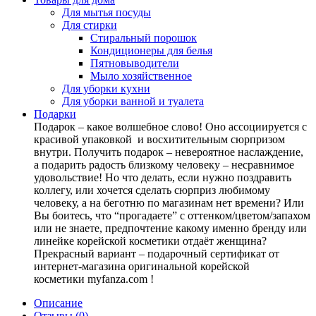
Для мытья посуды
Для стирки
Стиральный порошок
Кондиционеры для белья
Пятновыводители
Мыло хозяйственное
Для уборки кухни
Для уборки ванной и туалета
Подарки
Подарок – какое волшебное слово! Оно ассоциируется с
красивой упаковкой и восхитительным сюрпризом
внутри. Получить подарок – невероятное наслаждение,
а подарить радость близкому человеку – несравнимое
удовольствие! Но что делать, если нужно поздравить
коллегу, или хочется сделать сюрприз любимому
человеку, а на беготню по магазинам нет времени? Или
Вы боитесь, что “прогадаете” с оттенком/цветом/запахом
или не знаете, предпочтение какому именно бренду или
линейке корейской косметики отдаёт женщина?
Прекрасный вариант – подарочный сертификат от
интернет-магазина оригинальной корейской
косметики myfanza.com !
Описание
Отзывы (0)