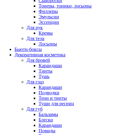
Сыворотки
Тонеры, тоники, лосьоны
Филлеры
Эмульсии
Эссенции
Для рук
Кремы
Для тела
Лосьоны
Бьюти-боксы
Декоративная косметика
Для бровей
Карандаши
Тинты
Тушь
Для глаз
Карандаши
Подводки
Тени и тинты
Туши для ресниц
Для губ
Бальзамы
Блески
Карандаши
Помады