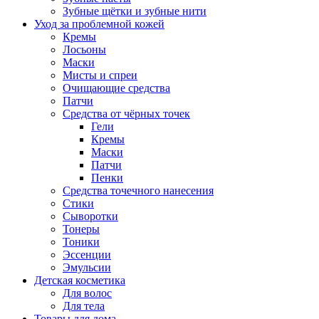
Зубные щётки и зубные нити
Уход за проблемной кожей
Кремы
Лосьоны
Маски
Мисты и спреи
Очищающие средства
Патчи
Средства от чёрных точек
Гели
Кремы
Маски
Патчи
Пенки
Средства точечного нанесения
Стики
Сыворотки
Тонеры
Тоники
Эссенции
Эмульсии
Детская косметика
Для волос
Для тела
Товары для дома