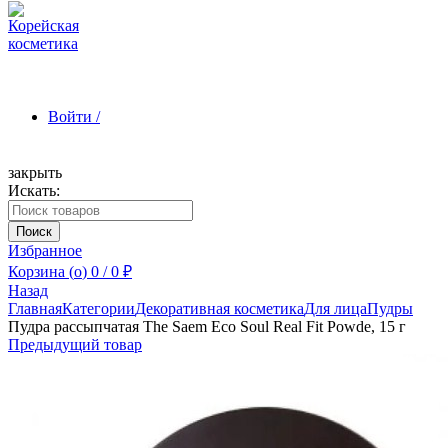
Войти /
закрыть
Искать:
Зарегистрироваться
Поиск
Избранное
Корзина (
o
)
0
/
0
₽
Назад
Главная
Категории
Декоративная косметика
Для лица
Пудры
Пудра рассыпчатая The Saem Eco Soul Real Fit Powde, 15 г
Предыдущий товар