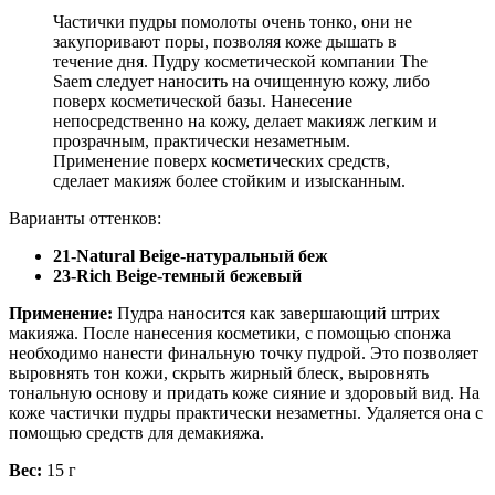
Частички пудры помолоты очень тонко, они не
закупоривают поры, позволяя коже дышать в
течение дня. Пудру косметической компании The
Saem следует наносить на очищенную кожу, либо
поверх косметической базы. Нанесение
непосредственно на кожу, делает макияж легким и
прозрачным, практически незаметным.
Применение поверх косметических средств,
сделает макияж более стойким и изысканным.
Варианты оттенков:
21-Natural Beige-натуральный беж
23-Rich Beige-темный бежевый
Применение:
Пудра наносится как завершающий штрих
макияжа. После нанесения косметики, с помощью спонжа
необходимо нанести финальную точку пудрой. Это позволяет
выровнять тон кожи, скрыть жирный блеск, выровнять
тональную основу и придать коже сияние и здоровый вид. На
коже частички пудры практически незаметны. Удаляется она с
помощью средств для демакияжа.
Вес:
15 г