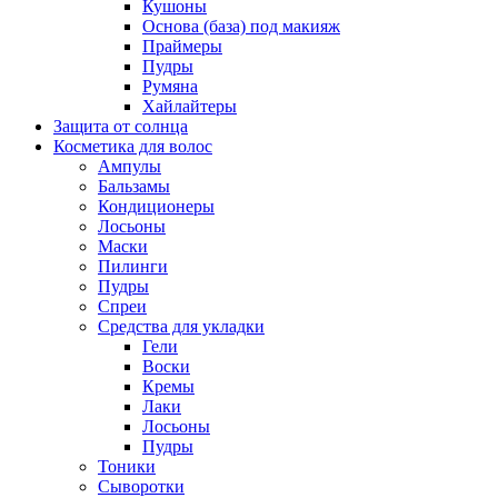
Кушоны
Основа (база) под макияж
Праймеры
Пудры
Румяна
Хайлайтеры
Защита от солнца
Косметика для волос
Ампулы
Бальзамы
Кондиционеры
Лосьоны
Маски
Пилинги
Пудры
Спреи
Средства для укладки
Гели
Воски
Кремы
Лаки
Лосьоны
Пудры
Тоники
Сыворотки