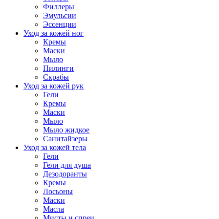
Филлеры
Эмульсии
Эссенции
Уход за кожей ног
Кремы
Маски
Мыло
Пилинги
Скрабы
Уход за кожей рук
Гели
Кремы
Маски
Мыло
Мыло жидкое
Санитайзеры
Уход за кожей тела
Гели
Гели для душа
Дезодоранты
Кремы
Лосьоны
Маски
Масла
Мисты и спреи