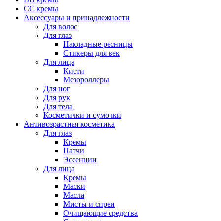
CC кремы
Аксессуары и принадлежности
Для волос
Для глаз
Накладные ресницы
Стикеры для век
Для лица
Кисти
Мезороллеры
Для ног
Для рук
Для тела
Косметички и сумочки
Антивозрастная косметика
Для глаз
Кремы
Патчи
Эссенции
Для лица
Кремы
Маски
Масла
Мисты и спреи
Очищающие средства