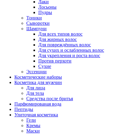
Лаки
Лосьоны
Пудры
Тоники
Сыворотки
Шампуни
Для всех типов волос
Для жирных волос
Для повреждённых волос
Для сухих и ослабленных волос
Для укрепления и роста волос
Против перхоти
Сухие
Эссенции
Косметические наборы
Косметика для мужчин
Для лица
Для тела
Средства после бритья
Парфюмированая вода
Пептиды
Улиточная косметика
Гели
Кремы
Маски