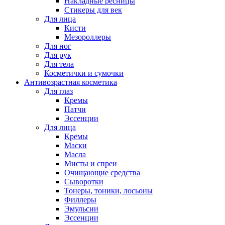
Накладные ресницы
Стикеры для век
Для лица
Кисти
Мезороллеры
Для ног
Для рук
Для тела
Косметички и сумочки
Антивозрастная косметика
Для глаз
Кремы
Патчи
Эссенции
Для лица
Кремы
Маски
Масла
Мисты и спреи
Очищающие средства
Сыворотки
Тонеры, тоники, лосьоны
Филлеры
Эмульсии
Эссенции