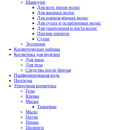
Шампуни
Для всех типов волос
Для жирных волос
Для повреждённых волос
Для сухих и ослабленных волос
Для укрепления и роста волос
Против перхоти
Сухие
Эссенции
Косметические наборы
Косметика для мужчин
Для лица
Для тела
Средства после бритья
Парфюмированая вода
Пептиды
Улиточная косметика
Гели
Кремы
Маски
Тканевые
Мыло
Патчи
Пенки
Пилинги