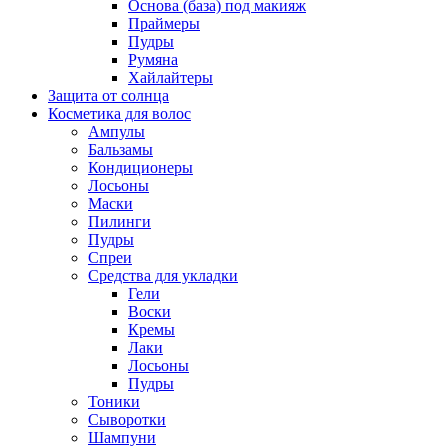
Основа (база) под макияж
Праймеры
Пудры
Румяна
Хайлайтеры
Защита от солнца
Косметика для волос
Ампулы
Бальзамы
Кондиционеры
Лосьоны
Маски
Пилинги
Пудры
Спреи
Средства для укладки
Гели
Воски
Кремы
Лаки
Лосьоны
Пудры
Тоники
Сыворотки
Шампуни