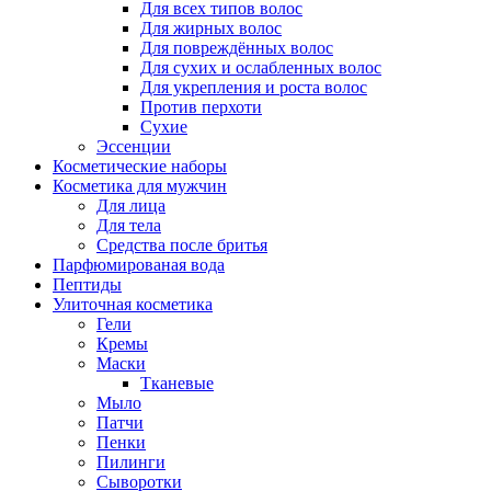
Для всех типов волос
Для жирных волос
Для повреждённых волос
Для сухих и ослабленных волос
Для укрепления и роста волос
Против перхоти
Сухие
Эссенции
Косметические наборы
Косметика для мужчин
Для лица
Для тела
Средства после бритья
Парфюмированая вода
Пептиды
Улиточная косметика
Гели
Кремы
Маски
Тканевые
Мыло
Патчи
Пенки
Пилинги
Сыворотки