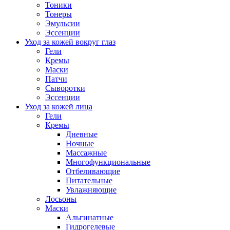
Тоники
Тонеры
Эмульсии
Эссенции
Уход за кожей вокруг глаз
Гели
Кремы
Маски
Патчи
Сыворотки
Эссенции
Уход за кожей лица
Гели
Кремы
Дневные
Ночные
Массажные
Многофункциональные
Отбеливающие
Питательные
Увлажняющие
Лосьоны
Маски
Альгинатные
Гидрогелевые