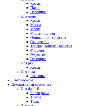
Кремы
Патчи
Эссенции
Для лица
Кремы
Маски
Масла
Мисты и спреи
Очищающие средства
Сыворотки
Тонеры, тоники, лосьоны
Филлеры
Эмульсии
Эссенции
Для рук
Кремы
Для тела
Лосьоны
Бьюти-боксы
Декоративная косметика
Для бровей
Карандаши
Тинты
Тушь
Для глаз