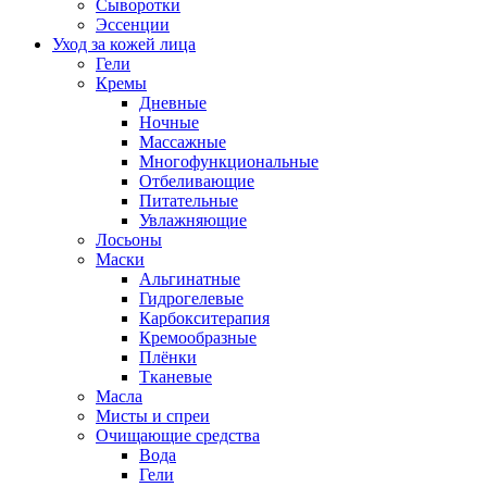
Сыворотки
Эссенции
Уход за кожей лица
Гели
Кремы
Дневные
Ночные
Массажные
Многофункциональные
Отбеливающие
Питательные
Увлажняющие
Лосьоны
Маски
Альгинатные
Гидрогелевые
Карбокситерапия
Кремообразные
Плёнки
Тканевые
Масла
Мисты и спреи
Очищающие средства
Вода
Гели