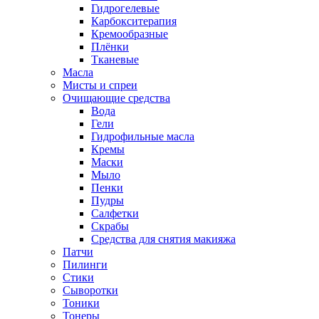
Гидрогелевые
Карбокситерапия
Кремообразные
Плёнки
Тканевые
Масла
Мисты и спреи
Очищающие средства
Вода
Гели
Гидрофильные масла
Кремы
Маски
Мыло
Пенки
Пудры
Салфетки
Скрабы
Средства для снятия макияжа
Патчи
Пилинги
Стики
Сыворотки
Тоники
Тонеры