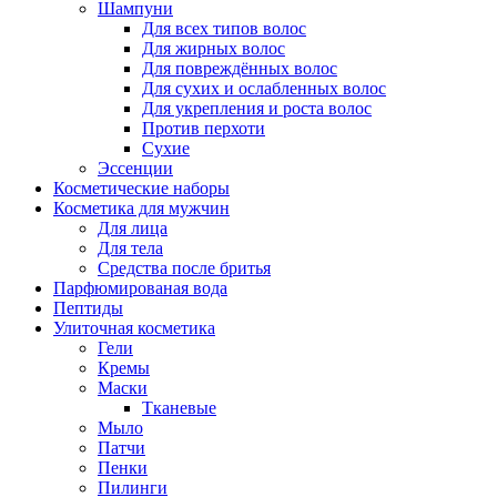
Шампуни
Для всех типов волос
Для жирных волос
Для повреждённых волос
Для сухих и ослабленных волос
Для укрепления и роста волос
Против перхоти
Сухие
Эссенции
Косметические наборы
Косметика для мужчин
Для лица
Для тела
Средства после бритья
Парфюмированая вода
Пептиды
Улиточная косметика
Гели
Кремы
Маски
Тканевые
Мыло
Патчи
Пенки
Пилинги