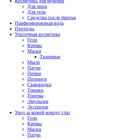
Косметика для мужчин
Для лица
Для тела
Средства после бритья
Парфюмированая вода
Пептиды
Улиточная косметика
Гели
Кремы
Маски
Тканевые
Мыло
Патчи
Пенки
Пилинги
Сыворотки
Тоники
Тонеры
Эмульсии
Эссенции
Уход за кожей вокруг глаз
Гели
Кремы
Маски
Патчи