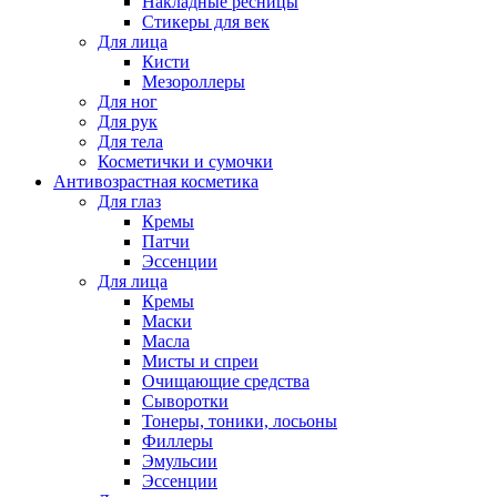
Накладные ресницы
Стикеры для век
Для лица
Кисти
Мезороллеры
Для ног
Для рук
Для тела
Косметички и сумочки
Антивозрастная косметика
Для глаз
Кремы
Патчи
Эссенции
Для лица
Кремы
Маски
Масла
Мисты и спреи
Очищающие средства
Сыворотки
Тонеры, тоники, лосьоны
Филлеры
Эмульсии
Эссенции