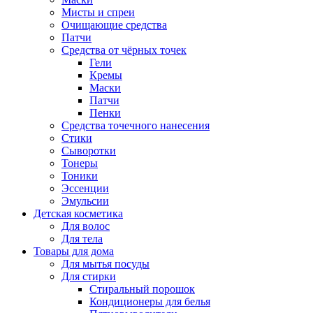
Мисты и спреи
Очищающие средства
Патчи
Средства от чёрных точек
Гели
Кремы
Маски
Патчи
Пенки
Средства точечного нанесения
Стики
Сыворотки
Тонеры
Тоники
Эссенции
Эмульсии
Детская косметика
Для волос
Для тела
Товары для дома
Для мытья посуды
Для стирки
Стиральный порошок
Кондиционеры для белья