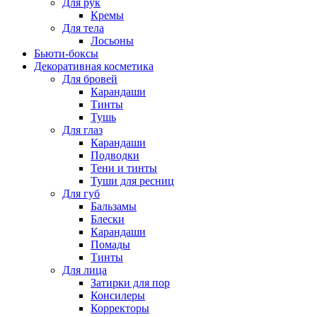
Для рук
Кремы
Для тела
Лосьоны
Бьюти-боксы
Декоративная косметика
Для бровей
Карандаши
Тинты
Тушь
Для глаз
Карандаши
Подводки
Тени и тинты
Туши для ресниц
Для губ
Бальзамы
Блески
Карандаши
Помады
Тинты
Для лица
Затирки для пор
Консилеры
Корректоры