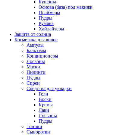
Кушоны
Основа (база) под макияж
Праймеры
Пудры
Румяна
Хайлайтеры
Защита от солнца
Косметика для волос
Ампулы
Бальзамы
Кондиционеры
Лосьоны
Маски
Пилинги
Пудры
Спреи
Средства для укладки
Гели
Воски
Кремы
Лаки
Лосьоны
Пудры
Тоники
Сыворотки