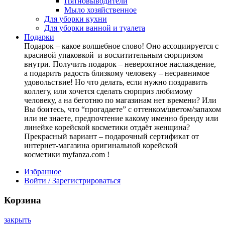
Пятновыводители
Мыло хозяйственное
Для уборки кухни
Для уборки ванной и туалета
Подарки
Подарок – какое волшебное слово! Оно ассоциируется с
красивой упаковкой и восхитительным сюрпризом
внутри. Получить подарок – невероятное наслаждение,
а подарить радость близкому человеку – несравнимое
удовольствие! Но что делать, если нужно поздравить
коллегу, или хочется сделать сюрприз любимому
человеку, а на беготню по магазинам нет времени? Или
Вы боитесь, что “прогадаете” с оттенком/цветом/запахом
или не знаете, предпочтение какому именно бренду или
линейке корейской косметики отдаёт женщина?
Прекрасный вариант – подарочный сертификат от
интернет-магазина оригинальной корейской
косметики myfanza.com !
Избранное
Войти / Зарегистрироваться
Корзина
закрыть