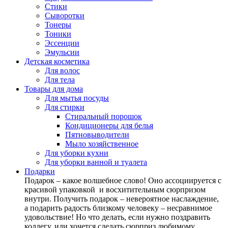
Стики
Сыворотки
Тонеры
Тоники
Эссенции
Эмульсии
Детская косметика
Для волос
Для тела
Товары для дома
Для мытья посуды
Для стирки
Стиральный порошок
Кондиционеры для белья
Пятновыводители
Мыло хозяйственное
Для уборки кухни
Для уборки ванной и туалета
Подарки
Подарок – какое волшебное слово! Оно ассоциируется с
красивой упаковкой и восхитительным сюрпризом
внутри. Получить подарок – невероятное наслаждение,
а подарить радость близкому человеку – несравнимое
удовольствие! Но что делать, если нужно поздравить
коллегу, или хочется сделать сюрприз любимому