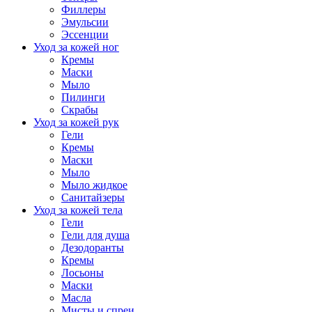
Филлеры
Эмульсии
Эссенции
Уход за кожей ног
Кремы
Маски
Мыло
Пилинги
Скрабы
Уход за кожей рук
Гели
Кремы
Маски
Мыло
Мыло жидкое
Санитайзеры
Уход за кожей тела
Гели
Гели для душа
Дезодоранты
Кремы
Лосьоны
Маски
Масла
Мисты и спреи