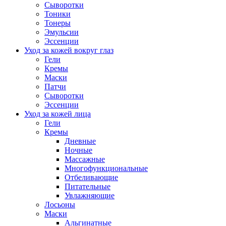
Сыворотки
Тоники
Тонеры
Эмульсии
Эссенции
Уход за кожей вокруг глаз
Гели
Кремы
Маски
Патчи
Сыворотки
Эссенции
Уход за кожей лица
Гели
Кремы
Дневные
Ночные
Массажные
Многофункциональные
Отбеливающие
Питательные
Увлажняющие
Лосьоны
Маски
Альгинатные