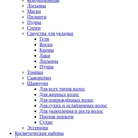
Кондиционеры
Лосьоны
Маски
Пилинги
Пудры
Спреи
Средства для укладки
Гели
Воски
Кремы
Лаки
Лосьоны
Пудры
Тоники
Сыворотки
Шампуни
Для всех типов волос
Для жирных волос
Для повреждённых волос
Для сухих и ослабленных волос
Для укрепления и роста волос
Против перхоти
Сухие
Эссенции
Косметические наборы