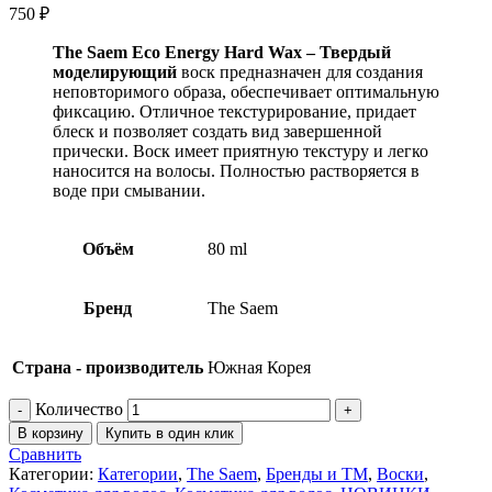
750
₽
The Saem Eco Energy Hard Wax – Твердый
моделирующий
воск предназначен для создания
неповторимого образа, обеспечивает оптимальную
фиксацию. Отличное текстурирование, придает
блеск и позволяет создать вид завершенной
прически. Воск имеет приятную текстуру и легко
наносится на волосы. Полностью растворяется в
воде при смывании.
Объём
80 ml
Бренд
The Saem
Страна - производитель
Южная Корея
Количество
В корзину
Купить в один клик
Сравнить
Категории:
Категории
,
The Saem
,
Бренды и ТМ
,
Воски
,