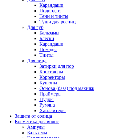
Карандаши
Подводки
Тени и тинты
Туши для ресниц
Для губ
Бальзамы
Блески
Карандаши
Помады
Тинты
Для лица
Затирки для пор
Консилеры
Корректоры
Кушоны
Основа (база) под макияж
Праймеры
Пудры
Румяна
Хайлайтеры
Защита от солнца
Косметика для волос
Ампулы
Бальзамы