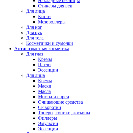
Накладные ресницы
Стикеры для век
Для лица
Кисти
Мезороллеры
Для ног
Для рук
Для тела
Косметички и сумочки
Антивозрастная косметика
Для глаз
Кремы
Патчи
Эссенции
Для лица
Кремы
Маски
Масла
Мисты и спреи
Очищающие средства
Сыворотки
Тонеры, тоники, лосьоны
Филлеры
Эмульсии
Эссенции