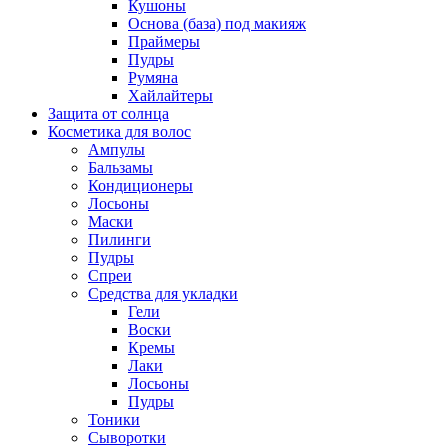
Кушоны
Основа (база) под макияж
Праймеры
Пудры
Румяна
Хайлайтеры
Защита от солнца
Косметика для волос
Ампулы
Бальзамы
Кондиционеры
Лосьоны
Маски
Пилинги
Пудры
Спреи
Средства для укладки
Гели
Воски
Кремы
Лаки
Лосьоны
Пудры
Тоники
Сыворотки