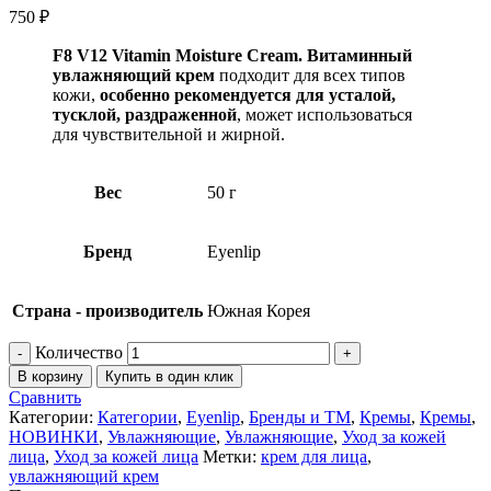
750
₽
F8 V12 Vitamin Moisture Cream. Витаминный
увлажняющий крем
подходит для всех типов
кожи,
особенно рекомендуется для усталой,
тусклой, раздраженной
, может использоваться
для чувствительной и жирной.
Вес
50 г
Бренд
Eyenlip
Страна - производитель
Южная Корея
Количество
В корзину
Купить в один клик
Сравнить
Категории:
Категории
,
Eyenlip
,
Бренды и ТМ
,
Кремы
,
Кремы
,
НОВИНКИ
,
Увлажняющие
,
Увлажняющие
,
Уход за кожей
лица
,
Уход за кожей лица
Метки:
крем для лица
,
увлажняющий крем