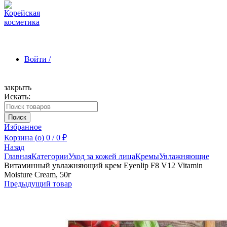
Войти /
закрыть
Искать:
Зарегистрироваться
Поиск
Избранное
Корзина (
o
)
0
/
0
₽
Назад
Главная
Категории
Уход за кожей лица
Кремы
Увлажняющие
Витаминный увлажняющий крем Eyenlip F8 V12 Vitamin
Moisture Cream, 50г
Предыдущий товар