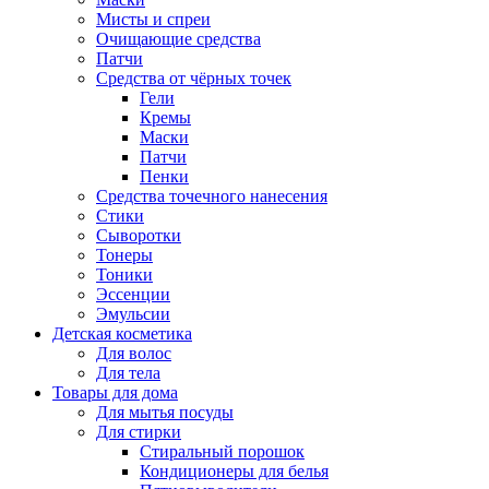
Мисты и спреи
Очищающие средства
Патчи
Средства от чёрных точек
Гели
Кремы
Маски
Патчи
Пенки
Средства точечного нанесения
Стики
Сыворотки
Тонеры
Тоники
Эссенции
Эмульсии
Детская косметика
Для волос
Для тела
Товары для дома
Для мытья посуды
Для стирки
Стиральный порошок
Кондиционеры для белья