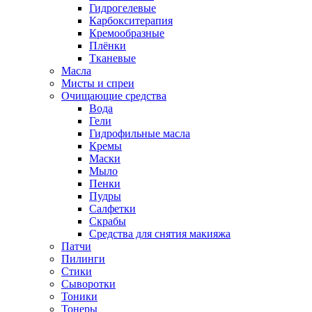
Гидрогелевые
Карбокситерапия
Кремообразные
Плёнки
Тканевые
Масла
Мисты и спреи
Очищающие средства
Вода
Гели
Гидрофильные масла
Кремы
Маски
Мыло
Пенки
Пудры
Салфетки
Скрабы
Средства для снятия макияжа
Патчи
Пилинги
Стики
Сыворотки
Тоники
Тонеры