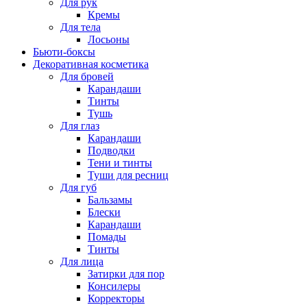
Для рук
Кремы
Для тела
Лосьоны
Бьюти-боксы
Декоративная косметика
Для бровей
Карандаши
Тинты
Тушь
Для глаз
Карандаши
Подводки
Тени и тинты
Туши для ресниц
Для губ
Бальзамы
Блески
Карандаши
Помады
Тинты
Для лица
Затирки для пор
Консилеры
Корректоры