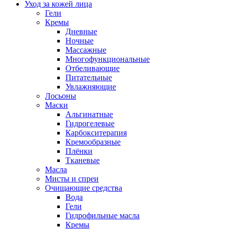
Уход за кожей лица
Гели
Кремы
Дневные
Ночные
Массажные
Многофункциональные
Отбеливающие
Питательные
Увлажняющие
Лосьоны
Маски
Альгинатные
Гидрогелевые
Карбокситерапия
Кремообразные
Плёнки
Тканевые
Масла
Мисты и спреи
Очищающие средства
Вода
Гели
Гидрофильные масла
Кремы