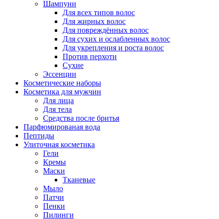
Шампуни
Для всех типов волос
Для жирных волос
Для повреждённых волос
Для сухих и ослабленных волос
Для укрепления и роста волос
Против перхоти
Сухие
Эссенции
Косметические наборы
Косметика для мужчин
Для лица
Для тела
Средства после бритья
Парфюмированая вода
Пептиды
Улиточная косметика
Гели
Кремы
Маски
Тканевые
Мыло
Патчи
Пенки
Пилинги