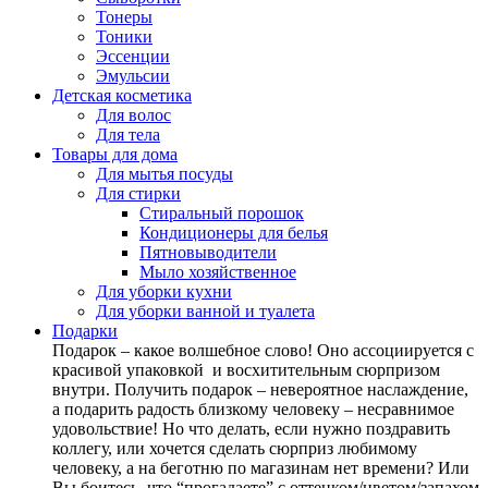
Тонеры
Тоники
Эссенции
Эмульсии
Детская косметика
Для волос
Для тела
Товары для дома
Для мытья посуды
Для стирки
Стиральный порошок
Кондиционеры для белья
Пятновыводители
Мыло хозяйственное
Для уборки кухни
Для уборки ванной и туалета
Подарки
Подарок – какое волшебное слово! Оно ассоциируется с
красивой упаковкой и восхитительным сюрпризом
внутри. Получить подарок – невероятное наслаждение,
а подарить радость близкому человеку – несравнимое
удовольствие! Но что делать, если нужно поздравить
коллегу, или хочется сделать сюрприз любимому
человеку, а на беготню по магазинам нет времени? Или
Вы боитесь, что “прогадаете” с оттенком/цветом/запахом