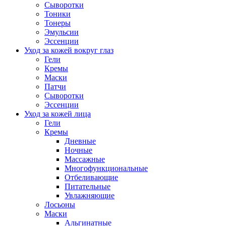
Сыворотки
Тоники
Тонеры
Эмульсии
Эссенции
Уход за кожей вокруг глаз
Гели
Кремы
Маски
Патчи
Сыворотки
Эссенции
Уход за кожей лица
Гели
Кремы
Дневные
Ночные
Массажные
Многофункциональные
Отбеливающие
Питательные
Увлажняющие
Лосьоны
Маски
Альгинатные