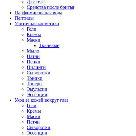
Для тела
Средства после бритья
Парфюмированая вода
Пептиды
Улиточная косметика
Гели
Кремы
Маски
Тканевые
Мыло
Патчи
Пенки
Пилинги
Сыворотки
Тоники
Тонеры
Эмульсии
Эссенции
Уход за кожей вокруг глаз
Гели
Кремы
Маски
Патчи
Сыворотки
Эссенции