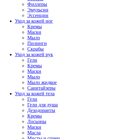
Филлеры
Эмульсии
Эссенции
Уход за кожей ног
Кремы
Маски
Мыло
Пилинги
Скрабы
Уход за кожей рук
Гели
Кремы
Маски
Мыло
Мыло жидкое
Санитайзеры
Уход за кожей тела
Гели
Гели для душа
Дезодоранты
Кремы
Лосьоны
Маски
Масла
Мисты и спреи