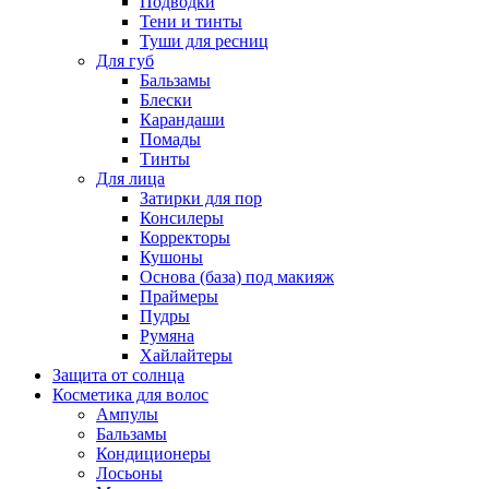
Подводки
Тени и тинты
Туши для ресниц
Для губ
Бальзамы
Блески
Карандаши
Помады
Тинты
Для лица
Затирки для пор
Консилеры
Корректоры
Кушоны
Основа (база) под макияж
Праймеры
Пудры
Румяна
Хайлайтеры
Защита от солнца
Косметика для волос
Ампулы
Бальзамы
Кондиционеры
Лосьоны