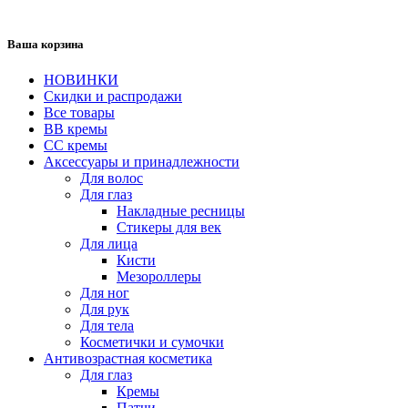
Ваша корзина
НОВИНКИ
Скидки и распродажи
Все товары
BB кремы
CC кремы
Аксессуары и принадлежности
Для волос
Для глаз
Накладные ресницы
Стикеры для век
Для лица
Кисти
Мезороллеры
Для ног
Для рук
Для тела
Косметички и сумочки
Антивозрастная косметика
Для глаз
Кремы
Патчи