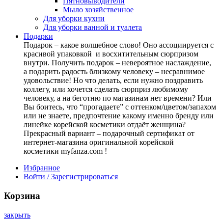
Пятновыводители
Мыло хозяйственное
Для уборки кухни
Для уборки ванной и туалета
Подарки
Подарок – какое волшебное слово! Оно ассоциируется с
красивой упаковкой и восхитительным сюрпризом
внутри. Получить подарок – невероятное наслаждение,
а подарить радость близкому человеку – несравнимое
удовольствие! Но что делать, если нужно поздравить
коллегу, или хочется сделать сюрприз любимому
человеку, а на беготню по магазинам нет времени? Или
Вы боитесь, что “прогадаете” с оттенком/цветом/запахом
или не знаете, предпочтение какому именно бренду или
линейке корейской косметики отдаёт женщина?
Прекрасный вариант – подарочный сертификат от
интернет-магазина оригинальной корейской
косметики myfanza.com !
Избранное
Войти / Зарегистрироваться
Корзина
закрыть