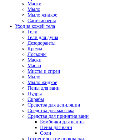
Маски
Мыло
Мыло жидкое
Санитайзеры
Уход за кожей тела
Гели
Гели для душа
Дезодоранты
Кремы
Лосьоны
Маски
Масла
Мисты и спреи
Мыло
Мыло жидкое
Пены для ванн
Пудры
Скрабы
Средства для депиляции
Средства для массажа
Средства для принятия ванн
Бомбочки для ванны
Пены для ванн
Соли
Гигиенические прокладки