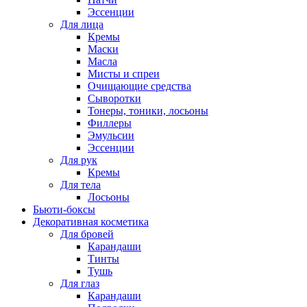
Эссенции
Для лица
Кремы
Маски
Масла
Мисты и спреи
Очищающие средства
Сыворотки
Тонеры, тоники, лосьоны
Филлеры
Эмульсии
Эссенции
Для рук
Кремы
Для тела
Лосьоны
Бьюти-боксы
Декоративная косметика
Для бровей
Карандаши
Тинты
Тушь
Для глаз
Карандаши