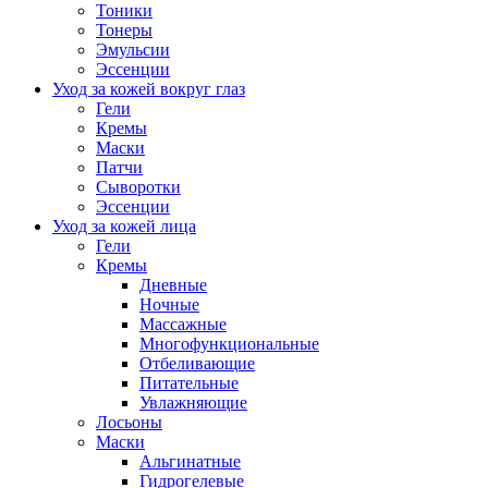
Тоники
Тонеры
Эмульсии
Эссенции
Уход за кожей вокруг глаз
Гели
Кремы
Маски
Патчи
Сыворотки
Эссенции
Уход за кожей лица
Гели
Кремы
Дневные
Ночные
Массажные
Многофункциональные
Отбеливающие
Питательные
Увлажняющие
Лосьоны
Маски
Альгинатные
Гидрогелевые