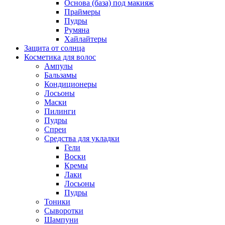
Основа (база) под макияж
Праймеры
Пудры
Румяна
Хайлайтеры
Защита от солнца
Косметика для волос
Ампулы
Бальзамы
Кондиционеры
Лосьоны
Маски
Пилинги
Пудры
Спреи
Средства для укладки
Гели
Воски
Кремы
Лаки
Лосьоны
Пудры
Тоники
Сыворотки
Шампуни