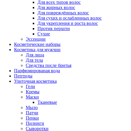
Для всех типов волос
Для жирных волос
Для повреждённых волос
Для сухих и ослабленных волос
Для укрепления и роста волос
Против перхоти
Сухие
Эссенции
Косметические наборы
Косметика для мужчин
Для лица
Для тела
Средства после бритья
Парфюмированая вода
Пептиды
Улиточная косметика
Гели
Кремы
Маски
Тканевые
Мыло
Патчи
Пенки
Пилинги
Сыворотки