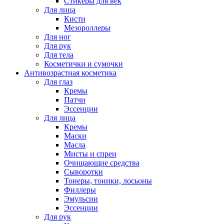
Стикеры для век
Для лица
Кисти
Мезороллеры
Для ног
Для рук
Для тела
Косметички и сумочки
Антивозрастная косметика
Для глаз
Кремы
Патчи
Эссенции
Для лица
Кремы
Маски
Масла
Мисты и спреи
Очищающие средства
Сыворотки
Тонеры, тоники, лосьоны
Филлеры
Эмульсии
Эссенции
Для рук