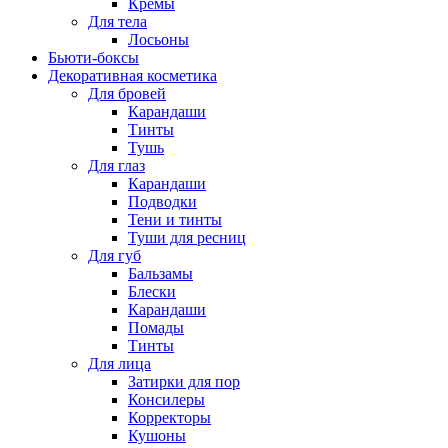
Кремы
Для тела
Лосьоны
Бьюти-боксы
Декоративная косметика
Для бровей
Карандаши
Тинты
Тушь
Для глаз
Карандаши
Подводки
Тени и тинты
Туши для ресниц
Для губ
Бальзамы
Блески
Карандаши
Помады
Тинты
Для лица
Затирки для пор
Консилеры
Корректоры
Кушоны