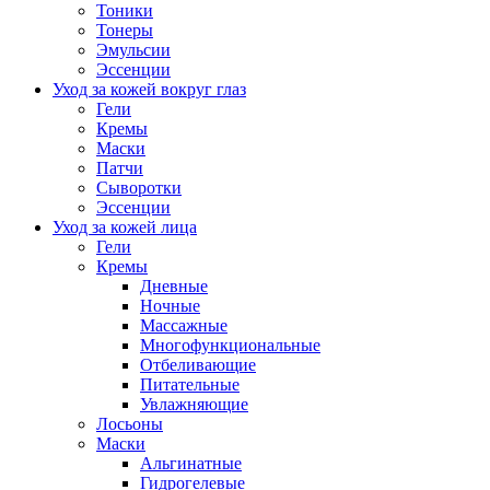
Тоники
Тонеры
Эмульсии
Эссенции
Уход за кожей вокруг глаз
Гели
Кремы
Маски
Патчи
Сыворотки
Эссенции
Уход за кожей лица
Гели
Кремы
Дневные
Ночные
Массажные
Многофункциональные
Отбеливающие
Питательные
Увлажняющие
Лосьоны
Маски
Альгинатные
Гидрогелевые