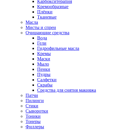
Карбокситерапия
Кремообразные
Плёнки
Тканевые
Масла
Мисты и спреи
Очищающие средства
Вода
Гели
Гидрофильные масла
Кремы
Маски
Мыло
Пенки
Пудры
Салфетки
Скрабы
Средства для снятия макияжа
Патчи
Пилинги
Стики
Сыворотки
Тоники
Тонеры
Филлеры