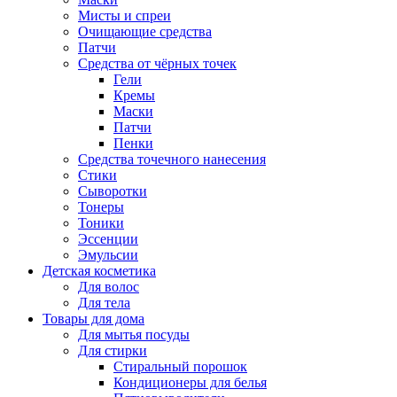
Мисты и спреи
Очищающие средства
Патчи
Средства от чёрных точек
Гели
Кремы
Маски
Патчи
Пенки
Средства точечного нанесения
Стики
Сыворотки
Тонеры
Тоники
Эссенции
Эмульсии
Детская косметика
Для волос
Для тела
Товары для дома
Для мытья посуды
Для стирки
Стиральный порошок
Кондиционеры для белья