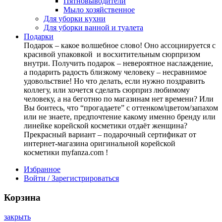
Пятновыводители
Мыло хозяйственное
Для уборки кухни
Для уборки ванной и туалета
Подарки
Подарок – какое волшебное слово! Оно ассоциируется с
красивой упаковкой и восхитительным сюрпризом
внутри. Получить подарок – невероятное наслаждение,
а подарить радость близкому человеку – несравнимое
удовольствие! Но что делать, если нужно поздравить
коллегу, или хочется сделать сюрприз любимому
человеку, а на беготню по магазинам нет времени? Или
Вы боитесь, что “прогадаете” с оттенком/цветом/запахом
или не знаете, предпочтение какому именно бренду или
линейке корейской косметики отдаёт женщина?
Прекрасный вариант – подарочный сертификат от
интернет-магазина оригинальной корейской
косметики myfanza.com !
Избранное
Войти / Зарегистрироваться
Корзина
закрыть