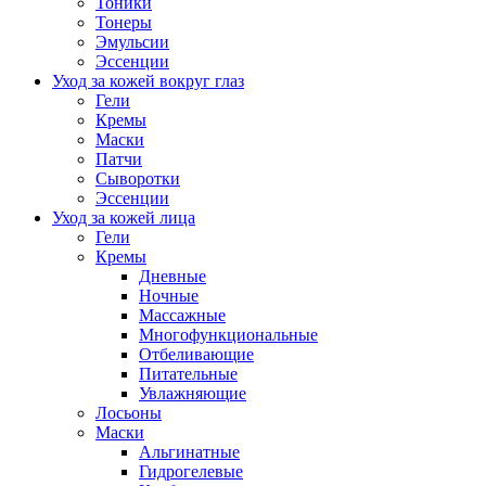
Тоники
Тонеры
Эмульсии
Эссенции
Уход за кожей вокруг глаз
Гели
Кремы
Маски
Патчи
Сыворотки
Эссенции
Уход за кожей лица
Гели
Кремы
Дневные
Ночные
Массажные
Многофункциональные
Отбеливающие
Питательные
Увлажняющие
Лосьоны
Маски
Альгинатные
Гидрогелевые