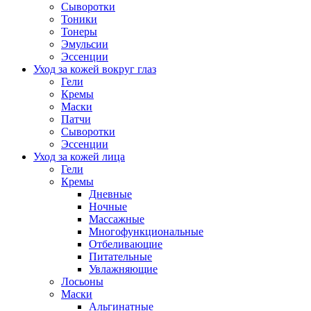
Сыворотки
Тоники
Тонеры
Эмульсии
Эссенции
Уход за кожей вокруг глаз
Гели
Кремы
Маски
Патчи
Сыворотки
Эссенции
Уход за кожей лица
Гели
Кремы
Дневные
Ночные
Массажные
Многофункциональные
Отбеливающие
Питательные
Увлажняющие
Лосьоны
Маски
Альгинатные