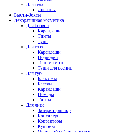
Для тела
Лосьоны
Бьюти-боксы
Декоративная косметика
Для бровей
Карандаши
Тинты
Тушь
Для глаз
Карандаши
Подводки
Тени и тинты
Туши для ресниц
Для губ
Бальзамы
Блески
Карандаши
Помады
Тинты
Для лица
Затирки для пор
Консилеры
Корректоры
Кушоны
Основа (база) под макияж