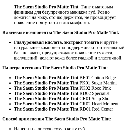
The Saem Studio Pro Matte Tint
. Тинт с матовым
финишем для безупречного макияжа губ. Ровно
ложится на кожу, стойко держится, не провоцирует
появление стянутости и дискомфорта.
Ключевые компоненты The Saem Studio Pro Matte Tint
:
Гиалуроновая кислота, экстракт томата
и другие
натуральные компоненты поддерживают оптимальный
баланс влаги, предупреждают появление сухости,
шелушений, делают кожа более гладкой и эластичной.
Палитра оттенков The Saem Studio Pro Matte Tint
:
The Saem Studio Pro Matte Tint
BE01 Cotton Beige
The Saem Studio Pro Matte Tint
PK01 Sugar Martini
The Saem Studio Pro Matte Tint
PK02 Roco Pink
The Saem Studio Pro Matte Tint
RD02 Specialist
The Saem Studio Pro Matte Tint
CR01 Snap Shot
The Saem Studio Pro Matte Tint
CR02 Heart Moment
The Saem Studio Pro Matte Tint
RD01 Red Center
Способ применения The Saem Studio Pro Matte Tint
:
Нанести на чистую сухую кожу губ.