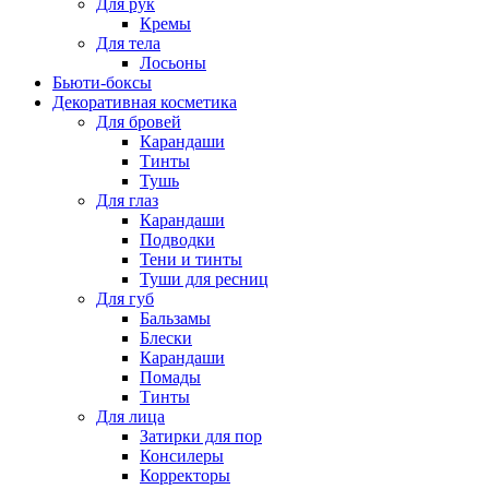
Для рук
Кремы
Для тела
Лосьоны
Бьюти-боксы
Декоративная косметика
Для бровей
Карандаши
Тинты
Тушь
Для глаз
Карандаши
Подводки
Тени и тинты
Туши для ресниц
Для губ
Бальзамы
Блески
Карандаши
Помады
Тинты
Для лица
Затирки для пор
Консилеры
Корректоры