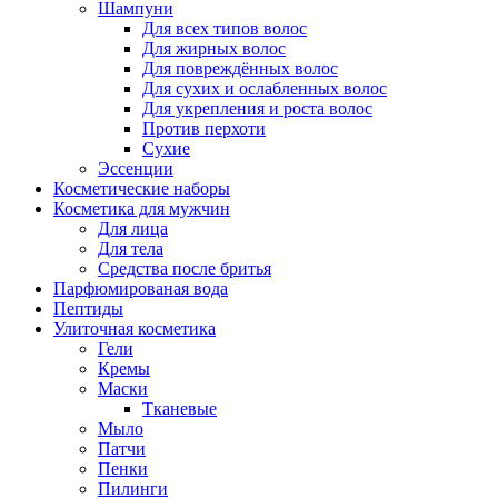
Шампуни
Для всех типов волос
Для жирных волос
Для повреждённых волос
Для сухих и ослабленных волос
Для укрепления и роста волос
Против перхоти
Сухие
Эссенции
Косметические наборы
Косметика для мужчин
Для лица
Для тела
Средства после бритья
Парфюмированая вода
Пептиды
Улиточная косметика
Гели
Кремы
Маски
Тканевые
Мыло
Патчи
Пенки
Пилинги