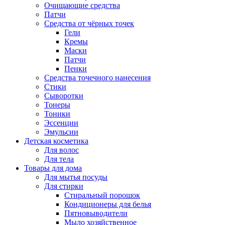
Очищающие средства
Патчи
Средства от чёрных точек
Гели
Кремы
Маски
Патчи
Пенки
Средства точечного нанесения
Стики
Сыворотки
Тонеры
Тоники
Эссенции
Эмульсии
Детская косметика
Для волос
Для тела
Товары для дома
Для мытья посуды
Для стирки
Стиральный порошок
Кондиционеры для белья
Пятновыводители
Мыло хозяйственное