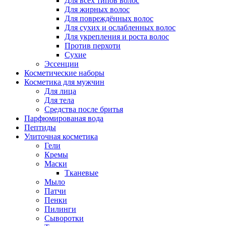
Для всех типов волос
Для жирных волос
Для повреждённых волос
Для сухих и ослабленных волос
Для укрепления и роста волос
Против перхоти
Сухие
Эссенции
Косметические наборы
Косметика для мужчин
Для лица
Для тела
Средства после бритья
Парфюмированая вода
Пептиды
Улиточная косметика
Гели
Кремы
Маски
Тканевые
Мыло
Патчи
Пенки
Пилинги
Сыворотки