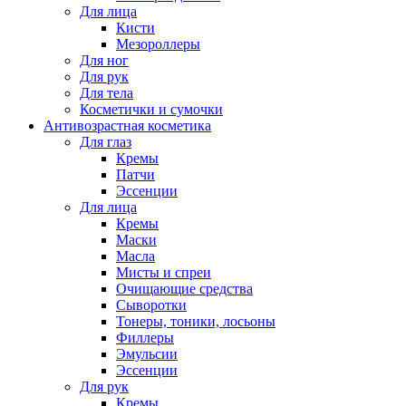
Для лица
Кисти
Мезороллеры
Для ног
Для рук
Для тела
Косметички и сумочки
Антивозрастная косметика
Для глаз
Кремы
Патчи
Эссенции
Для лица
Кремы
Маски
Масла
Мисты и спреи
Очищающие средства
Сыворотки
Тонеры, тоники, лосьоны
Филлеры
Эмульсии
Эссенции
Для рук
Кремы