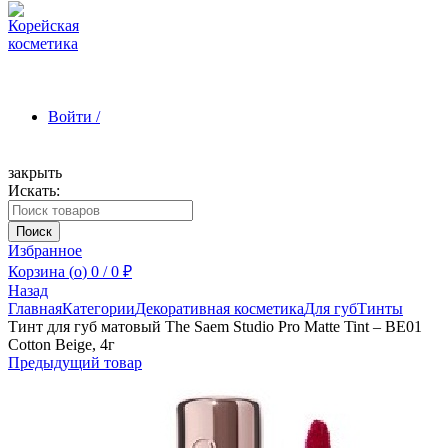
Войти /
закрыть
Искать:
Зарегистрироваться
Поиск
Избранное
Корзина (
o
)
0
/
0
₽
Назад
Главная
Категории
Декоративная косметика
Для губ
Тинты
Тинт для губ матовый The Saem Studio Pro Matte Tint – BE01
Cotton Beige, 4г
Предыдущий товар