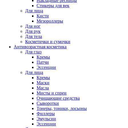
Накладные ресницы
Стикеры для век
Для лица
Кисти
Мезороллеры
Для ног
Для рук
Для тела
Косметички и сумочки
Антивозрастная косметика
Для глаз
Кремы
Патчи
Эссенции
Для лица
Кремы
Маски
Масла
Мисты и спреи
Очищающие средства
Сыворотки
Тонеры, тоники, лосьоны
Филлеры
Эмульсии
Эссенции