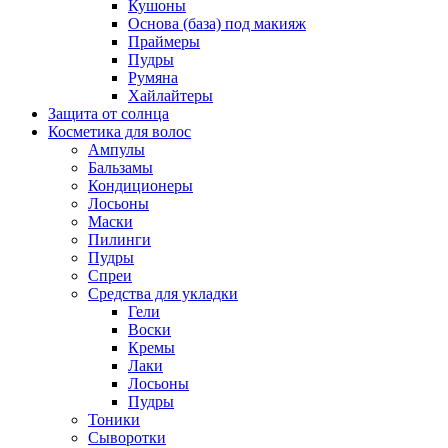
Кушоны
Основа (база) под макияж
Праймеры
Пудры
Румяна
Хайлайтеры
Защита от солнца
Косметика для волос
Ампулы
Бальзамы
Кондиционеры
Лосьоны
Маски
Пилинги
Пудры
Спреи
Средства для укладки
Гели
Воски
Кремы
Лаки
Лосьоны
Пудры
Тоники
Сыворотки