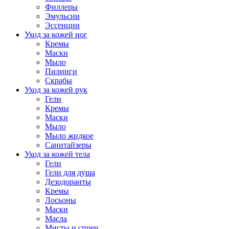
Филлеры
Эмульсии
Эссенции
Уход за кожей ног
Кремы
Маски
Мыло
Пилинги
Скрабы
Уход за кожей рук
Гели
Кремы
Маски
Мыло
Мыло жидкое
Санитайзеры
Уход за кожей тела
Гели
Гели для душа
Дезодоранты
Кремы
Лосьоны
Маски
Масла
Мисты и спреи