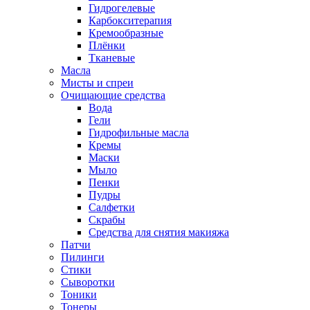
Гидрогелевые
Карбокситерапия
Кремообразные
Плёнки
Тканевые
Масла
Мисты и спреи
Очищающие средства
Вода
Гели
Гидрофильные масла
Кремы
Маски
Мыло
Пенки
Пудры
Салфетки
Скрабы
Средства для снятия макияжа
Патчи
Пилинги
Стики
Сыворотки
Тоники
Тонеры