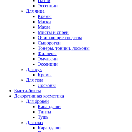
Патчи
Эссенции
Для лица
Кремы
Маски
Масла
Мисты и спреи
Очищающие средства
Сыворотки
Тонеры, тоники, лосьоны
Филлеры
Эмульсии
Эссенции
Для рук
Кремы
Для тела
Лосьоны
Бьюти-боксы
Декоративная косметика
Для бровей
Карандаши
Тинты
Тушь
Для глаз
Карандаши