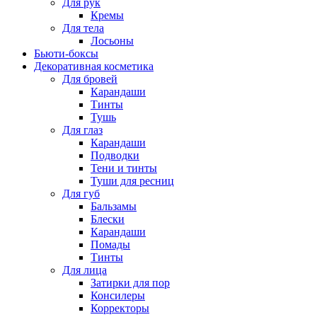
Для рук
Кремы
Для тела
Лосьоны
Бьюти-боксы
Декоративная косметика
Для бровей
Карандаши
Тинты
Тушь
Для глаз
Карандаши
Подводки
Тени и тинты
Туши для ресниц
Для губ
Бальзамы
Блески
Карандаши
Помады
Тинты
Для лица
Затирки для пор
Консилеры
Корректоры