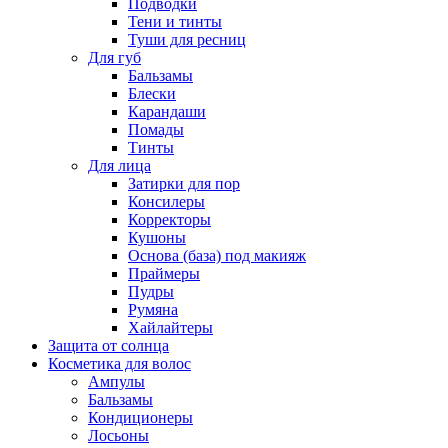
Подводки
Тени и тинты
Туши для ресниц
Для губ
Бальзамы
Блески
Карандаши
Помады
Тинты
Для лица
Затирки для пор
Консилеры
Корректоры
Кушоны
Основа (база) под макияж
Праймеры
Пудры
Румяна
Хайлайтеры
Защита от солнца
Косметика для волос
Ампулы
Бальзамы
Кондиционеры
Лосьоны