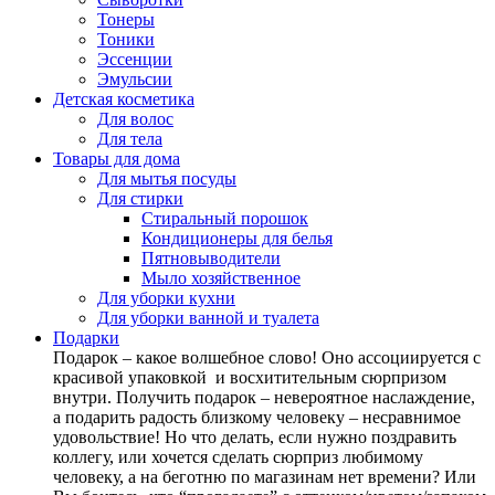
Тонеры
Тоники
Эссенции
Эмульсии
Детская косметика
Для волос
Для тела
Товары для дома
Для мытья посуды
Для стирки
Стиральный порошок
Кондиционеры для белья
Пятновыводители
Мыло хозяйственное
Для уборки кухни
Для уборки ванной и туалета
Подарки
Подарок – какое волшебное слово! Оно ассоциируется с
красивой упаковкой и восхитительным сюрпризом
внутри. Получить подарок – невероятное наслаждение,
а подарить радость близкому человеку – несравнимое
удовольствие! Но что делать, если нужно поздравить
коллегу, или хочется сделать сюрприз любимому
человеку, а на беготню по магазинам нет времени? Или