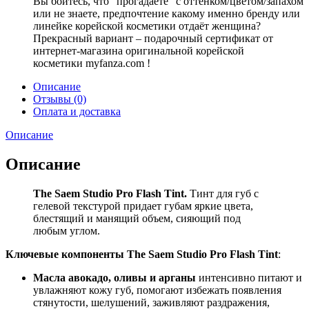
Вы боитесь, что “прогадаете” с оттенком/цветом/запахом
или не знаете, предпочтение какому именно бренду или
линейке корейской косметики отдаёт женщина?
Прекрасный вариант – подарочный сертификат от
интернет-магазина оригинальной корейской
косметики myfanza.com !
Описание
Отзывы (0)
Оплата и доставка
Описание
Описание
The Saem Studio Pro Flash Tint.
Тинт для губ с
гелевой текстурой придает губам яркие цвета,
блестящий и манящий объем, сияющий под
любым углом.
Ключевые компоненты The Saem Studio Pro Flash Tint
:
Масла авокадо, оливы и арганы
интенсивно питают и
увлажняют кожу губ, помогают избежать появления
стянутости, шелушений, заживляют раздражения,