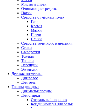
Мисты и спреи
Очищающие средства
Патчи
Средства от чёрных точек
Гели
Кремы
Маски
Патчи
Пенки
Средства точечного нанесения
Стики
Сыворотки
Тонеры
Тоники
Эссенции
Эмульсии
Детская косметика
Для волос
Для тела
Товары для дома
Для мытья посуды
Для стирки
Стиральный порошок
Кондиционеры для белья