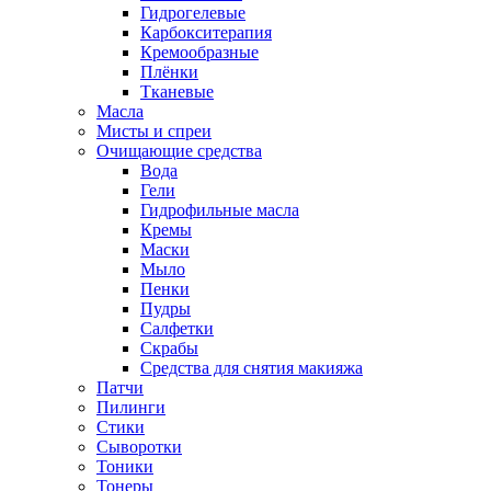
Гидрогелевые
Карбокситерапия
Кремообразные
Плёнки
Тканевые
Масла
Мисты и спреи
Очищающие средства
Вода
Гели
Гидрофильные масла
Кремы
Маски
Мыло
Пенки
Пудры
Салфетки
Скрабы
Средства для снятия макияжа
Патчи
Пилинги
Стики
Сыворотки
Тоники
Тонеры