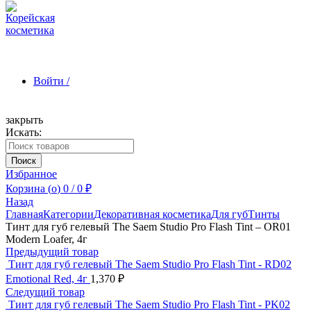
Войти /
закрыть
Искать:
Зарегистрироваться
Поиск
Избранное
Корзина (
o
)
0
/
0
₽
Назад
Главная
Категории
Декоративная косметика
Для губ
Тинты
Тинт для губ гелевый The Saem Studio Pro Flash Tint – OR01
Modern Loafer, 4г
Предыдущий товар
Тинт для губ гелевый The Saem Studio Pro Flash Tint - RD02
Emotional Red, 4г
1,370
₽
Следущий товар
Тинт для губ гелевый The Saem Studio Pro Flash Tint - PK02