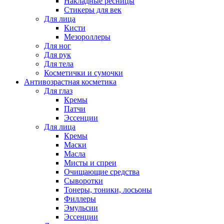
Накладные ресницы
Стикеры для век
Для лица
Кисти
Мезороллеры
Для ног
Для рук
Для тела
Косметички и сумочки
Антивозрастная косметика
Для глаз
Кремы
Патчи
Эссенции
Для лица
Кремы
Маски
Масла
Мисты и спреи
Очищающие средства
Сыворотки
Тонеры, тоники, лосьоны
Филлеры
Эмульсии
Эссенции