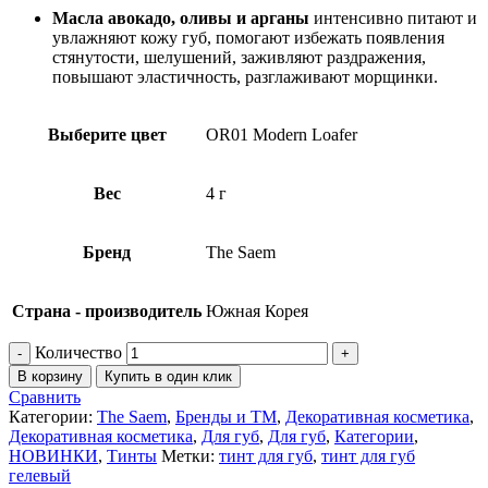
Масла авокадо, оливы и арганы
интенсивно питают и
увлажняют кожу губ, помогают избежать появления
стянутости, шелушений, заживляют раздражения,
повышают эластичность, разглаживают морщинки.
Выберите цвет
OR01 Modern Loafer
Вес
4 г
Бренд
The Saem
Страна - производитель
Южная Корея
Количество
В корзину
Купить в один клик
Сравнить
Категории:
The Saem
,
Бренды и ТМ
,
Декоративная косметика
,
Декоративная косметика
,
Для губ
,
Для губ
,
Категории
,
НОВИНКИ
,
Тинты
Метки:
тинт для губ
,
тинт для губ
гелевый