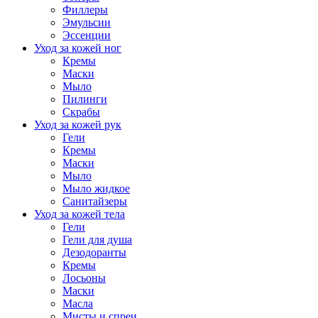
Филлеры
Эмульсии
Эссенции
Уход за кожей ног
Кремы
Маски
Мыло
Пилинги
Скрабы
Уход за кожей рук
Гели
Кремы
Маски
Мыло
Мыло жидкое
Санитайзеры
Уход за кожей тела
Гели
Гели для душа
Дезодоранты
Кремы
Лосьоны
Маски
Масла
Мисты и спреи