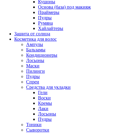
Кушоны
Основа (база) под макияж
Праймеры
Пудры
Румяна
Хайлайтеры
Защита от солнца
Косметика для волос
Ампулы
Бальзамы
Кондиционеры
Лосьоны
Маски
Пилинги
Пудры
Спреи
Средства для укладки
Гели
Воски
Кремы
Лаки
Лосьоны
Пудры
Тоники
Сыворотки