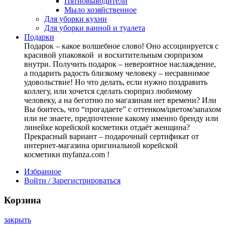
Пятновыводители
Мыло хозяйственное
Для уборки кухни
Для уборки ванной и туалета
Подарки
Подарок – какое волшебное слово! Оно ассоциируется с
красивой упаковкой и восхитительным сюрпризом
внутри. Получить подарок – невероятное наслаждение,
а подарить радость близкому человеку – несравнимое
удовольствие! Но что делать, если нужно поздравить
коллегу, или хочется сделать сюрприз любимому
человеку, а на беготню по магазинам нет времени? Или
Вы боитесь, что “прогадаете” с оттенком/цветом/запахом
или не знаете, предпочтение какому именно бренду или
линейке корейской косметики отдаёт женщина?
Прекрасный вариант – подарочный сертификат от
интернет-магазина оригинальной корейской
косметики myfanza.com !
Избранное
Войти / Зарегистрироваться
Корзина
закрыть