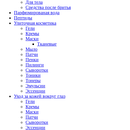
Для тела
Средства после бритья
Парфюмированая вода
Пептиды
Улиточная косметика
Гели
Кремы
Маски
Тканевые
Мыло
Патчи
Пенки
Пилинги
Сыворотки
Тоники
Тонеры
Эмульсии
Эссенции
Уход за кожей вокруг глаз
Гели
Кремы
Маски
Патчи
Сыворотки
Эссенции