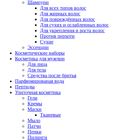
Шампуни
Для всех типов волос
Для жирных волос
Для повреждённых волос
Для сухих и ослабленных волос
Для укрепления и роста волос
Против перхоти
Сухие
Эссенции
Косметические наборы
Косметика для мужчин
Для лица
Для тела
Средства после бритья
Парфюмированая вода
Пептиды
Улиточная косметика
Гели
Кремы
Маски
Тканевые
Мыло
Патчи
Пенки
Пилинги