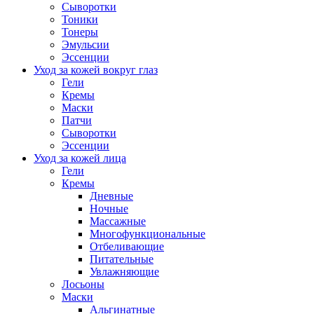
Сыворотки
Тоники
Тонеры
Эмульсии
Эссенции
Уход за кожей вокруг глаз
Гели
Кремы
Маски
Патчи
Сыворотки
Эссенции
Уход за кожей лица
Гели
Кремы
Дневные
Ночные
Массажные
Многофункциональные
Отбеливающие
Питательные
Увлажняющие
Лосьоны
Маски
Альгинатные