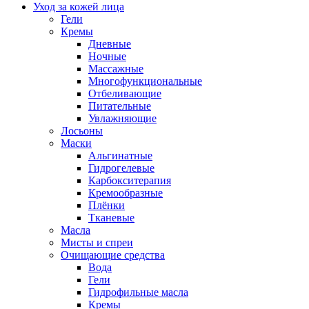
Уход за кожей лица
Гели
Кремы
Дневные
Ночные
Массажные
Многофункциональные
Отбеливающие
Питательные
Увлажняющие
Лосьоны
Маски
Альгинатные
Гидрогелевые
Карбокситерапия
Кремообразные
Плёнки
Тканевые
Масла
Мисты и спреи
Очищающие средства
Вода
Гели
Гидрофильные масла
Кремы