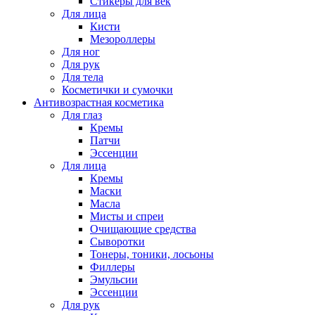
Стикеры для век
Для лица
Кисти
Мезороллеры
Для ног
Для рук
Для тела
Косметички и сумочки
Антивозрастная косметика
Для глаз
Кремы
Патчи
Эссенции
Для лица
Кремы
Маски
Масла
Мисты и спреи
Очищающие средства
Сыворотки
Тонеры, тоники, лосьоны
Филлеры
Эмульсии
Эссенции
Для рук