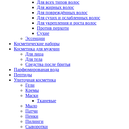
Для всех типов волос
Для жирных волос
Для повреждённых волос
Для сухих и ослабленных волос
Для укрепления и роста волос
Против перхоти
Сухие
Эссенции
Косметические наборы
Косметика для мужчин
Для лица
Для тела
Средства после бритья
Парфюмированая вода
Пептиды
Улиточная косметика
Гели
Кремы
Маски
Тканевые
Мыло
Патчи
Пенки
Пилинги
Сыворотки