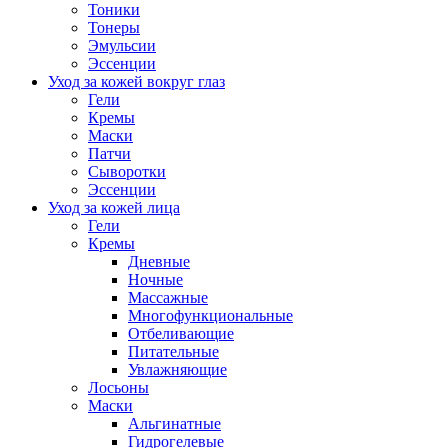
Тоники
Тонеры
Эмульсии
Эссенции
Уход за кожей вокруг глаз
Гели
Кремы
Маски
Патчи
Сыворотки
Эссенции
Уход за кожей лица
Гели
Кремы
Дневные
Ночные
Массажные
Многофункциональные
Отбеливающие
Питательные
Увлажняющие
Лосьоны
Маски
Альгинатные
Гидрогелевые