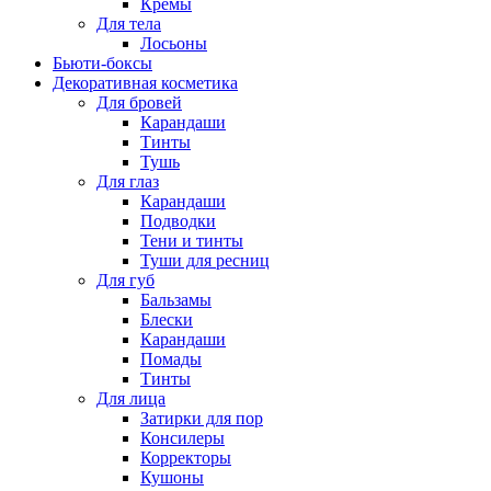
Кремы
Для тела
Лосьоны
Бьюти-боксы
Декоративная косметика
Для бровей
Карандаши
Тинты
Тушь
Для глаз
Карандаши
Подводки
Тени и тинты
Туши для ресниц
Для губ
Бальзамы
Блески
Карандаши
Помады
Тинты
Для лица
Затирки для пор
Консилеры
Корректоры
Кушоны