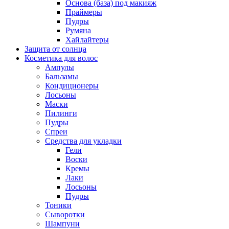
Основа (база) под макияж
Праймеры
Пудры
Румяна
Хайлайтеры
Защита от солнца
Косметика для волос
Ампулы
Бальзамы
Кондиционеры
Лосьоны
Маски
Пилинги
Пудры
Спреи
Средства для укладки
Гели
Воски
Кремы
Лаки
Лосьоны
Пудры
Тоники
Сыворотки
Шампуни