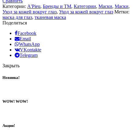
Сравнить
Категории:
A'Pieu
,
Бренды и ТМ
,
Категории
,
Маски
,
Маски
,
Уход за кожей вокруг глаз
,
Уход за кожей вокруг глаз
Метки:
маска для глаз
,
тканевая маска
Поделиться
Facebook
Email
WhatsApp
VKontakte
Telegram
Закрыть
Новинка!
WOW! WOW!
Акция!