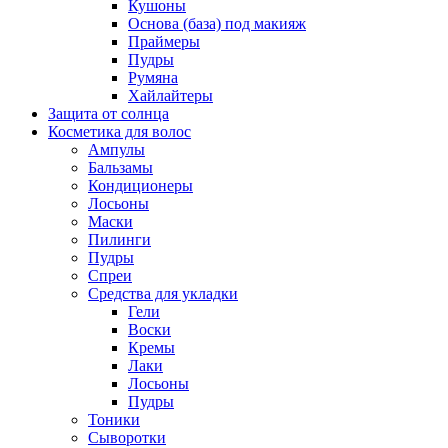
Кушоны
Основа (база) под макияж
Праймеры
Пудры
Румяна
Хайлайтеры
Защита от солнца
Косметика для волос
Ампулы
Бальзамы
Кондиционеры
Лосьоны
Маски
Пилинги
Пудры
Спреи
Средства для укладки
Гели
Воски
Кремы
Лаки
Лосьоны
Пудры
Тоники
Сыворотки