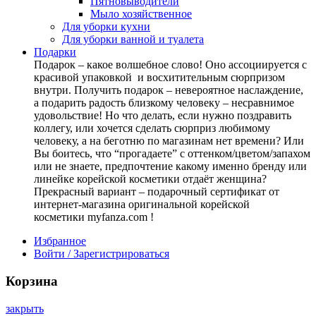
Пятновыводители
Мыло хозяйственное
Для уборки кухни
Для уборки ванной и туалета
Подарки
Подарок – какое волшебное слово! Оно ассоциируется с
красивой упаковкой и восхитительным сюрпризом
внутри. Получить подарок – невероятное наслаждение,
а подарить радость близкому человеку – несравнимое
удовольствие! Но что делать, если нужно поздравить
коллегу, или хочется сделать сюрприз любимому
человеку, а на беготню по магазинам нет времени? Или
Вы боитесь, что “прогадаете” с оттенком/цветом/запахом
или не знаете, предпочтение какому именно бренду или
линейке корейской косметики отдаёт женщина?
Прекрасный вариант – подарочный сертификат от
интернет-магазина оригинальной корейской
косметики myfanza.com !
Избранное
Войти / Зарегистрироваться
Корзина
закрыть