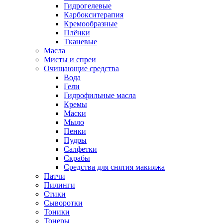
Гидрогелевые
Карбокситерапия
Кремообразные
Плёнки
Тканевые
Масла
Мисты и спреи
Очищающие средства
Вода
Гели
Гидрофильные масла
Кремы
Маски
Мыло
Пенки
Пудры
Салфетки
Скрабы
Средства для снятия макияжа
Патчи
Пилинги
Стики
Сыворотки
Тоники
Тонеры