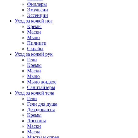
Филлеры
Эмульсии
Эссенции
Уход за кожей ног
Кремы
Маски
Мыло
Пилинги
Скрабы
Уход за кожей рук
Гели
Кремы
Маски
Мыло
Мыло жидкое
Санитайзеры
Уход за кожей тела
Гели
Гели для душа
Дезодоранты
Кремы
Лосьоны
Маски
Масла
Мисты и спреи