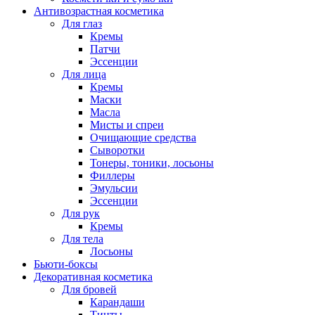
Антивозрастная косметика
Для глаз
Кремы
Патчи
Эссенции
Для лица
Кремы
Маски
Масла
Мисты и спреи
Очищающие средства
Сыворотки
Тонеры, тоники, лосьоны
Филлеры
Эмульсии
Эссенции
Для рук
Кремы
Для тела
Лосьоны
Бьюти-боксы
Декоративная косметика
Для бровей
Карандаши
Тинты