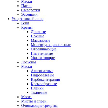
Маски
Патчи
Сыворотки
Эссенции
Уход за кожей лица
Гели
Кремы
Дневные
Ночные
Массажные
Многофункциональные
Отбеливающие
Питательные
Увлажняющие
Лосьоны
Маски
Альгинатные
Гидрогелевые
Карбокситерапия
Кремообразные
Плёнки
Тканевые
Масла
Мисты и спреи
Очищающие средства