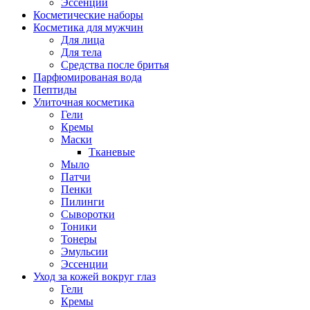
Эссенции
Косметические наборы
Косметика для мужчин
Для лица
Для тела
Средства после бритья
Парфюмированая вода
Пептиды
Улиточная косметика
Гели
Кремы
Маски
Тканевые
Мыло
Патчи
Пенки
Пилинги
Сыворотки
Тоники
Тонеры
Эмульсии
Эссенции
Уход за кожей вокруг глаз
Гели
Кремы