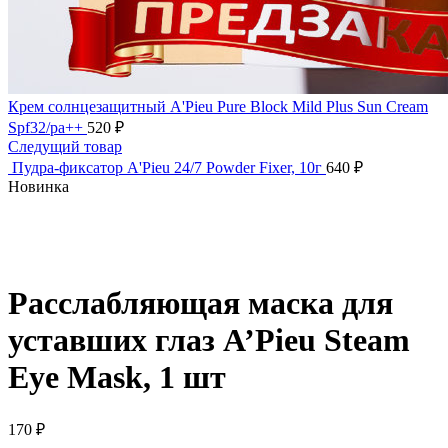
Крем солнцезащитный A'Pieu Pure Block Mild Plus Sun Cream
Spf32/pa++
520
₽
Следущий товар
Пудра-фиксатор A'Pieu 24/7 Powder Fixer, 10г
640
₽
Новинка
Нажмите, чтобы увеличить
Расслабляющая маска для
уставших глаз A’Pieu Steam
Eye Mask, 1 шт
170
₽