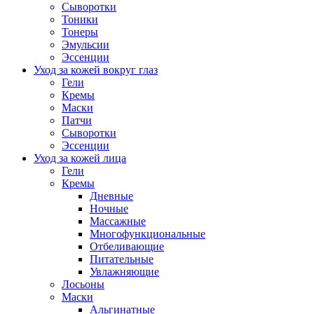
Сыворотки
Тоники
Тонеры
Эмульсии
Эссенции
Уход за кожей вокруг глаз
Гели
Кремы
Маски
Патчи
Сыворотки
Эссенции
Уход за кожей лица
Гели
Кремы
Дневные
Ночные
Массажные
Многофункциональные
Отбеливающие
Питательные
Увлажняющие
Лосьоны
Маски
Альгинатные