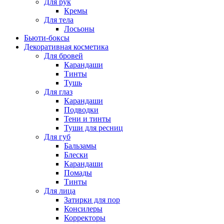
Для рук
Кремы
Для тела
Лосьоны
Бьюти-боксы
Декоративная косметика
Для бровей
Карандаши
Тинты
Тушь
Для глаз
Карандаши
Подводки
Тени и тинты
Туши для ресниц
Для губ
Бальзамы
Блески
Карандаши
Помады
Тинты
Для лица
Затирки для пор
Консилеры
Корректоры