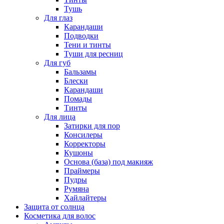
Тушь
Для глаз
Карандаши
Подводки
Тени и тинты
Туши для ресниц
Для губ
Бальзамы
Блески
Карандаши
Помады
Тинты
Для лица
Затирки для пор
Консилеры
Корректоры
Кушоны
Основа (база) под макияж
Праймеры
Пудры
Румяна
Хайлайтеры
Защита от солнца
Косметика для волос