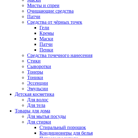
Мисты и спреи
Очищающие средства
Патчи
Средства от чёрных точек
Гели
Кремы
Маски
Патчи
Пенки
Средства точечного нанесения
Стики
Сыворотки
Тонеры
Тоники
Эссенции
Эмульсии
Детская косметика
Для волос
Для тела
Товары для дома
Для мытья посуды
Для стирки
Стиральный порошок
Кондиционеры для белья