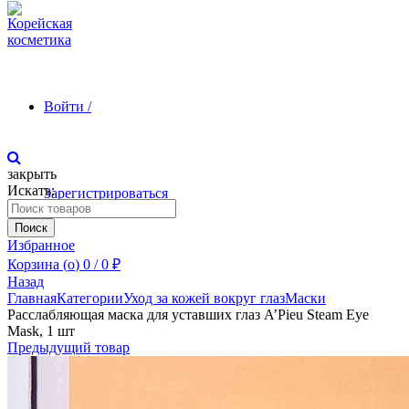
Войти /
закрыть
Искать:
Зарегистрироваться
Поиск
Избранное
Корзина (
o
)
0
/
0
₽
Назад
Главная
Категории
Уход за кожей вокруг глаз
Маски
Расслабляющая маска для уставших глаз A’Pieu Steam Eye
Mask, 1 шт
Предыдущий товар