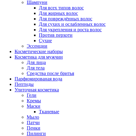
Шампуни
Для всех типов волос
Для жирных волос
Для повреждённых волос
Для сухих и ослабленных волос
Для укрепления и роста волос
Против перхоти
Сухие
Эссенции
Косметические наборы
Косметика для мужчин
Для лица
Для тела
Средства после бритья
Парфюмированая вода
Пептиды
Улиточная косметика
Гели
Кремы
Маски
Тканевые
Мыло
Патчи
Пенки
Пилинги