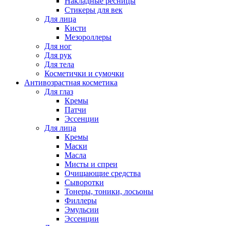
Накладные ресницы
Стикеры для век
Для лица
Кисти
Мезороллеры
Для ног
Для рук
Для тела
Косметички и сумочки
Антивозрастная косметика
Для глаз
Кремы
Патчи
Эссенции
Для лица
Кремы
Маски
Масла
Мисты и спреи
Очищающие средства
Сыворотки
Тонеры, тоники, лосьоны
Филлеры
Эмульсии
Эссенции