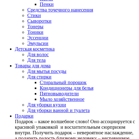
Пенки
Средства точечного нанесения
Стики
Сыворотки
Тонеры
Тоники
Эссенции
Эмульсии
Детская косметика
Для волос
Для тела
Товары для дома
Для мытья посуды
Для стирки
Стиральный порошок
Кондиционеры для белья
Пятновыводители
Мыло хозяйственное
Для уборки кухни
Для уборки ванной и туалета
Подарки
Подарок – какое волшебное слово! Оно ассоциируется с
красивой упаковкой и восхитительным сюрпризом
внутри. Получить подарок – невероятное наслаждение,
а подарить радость близкому человеку – несравнимое