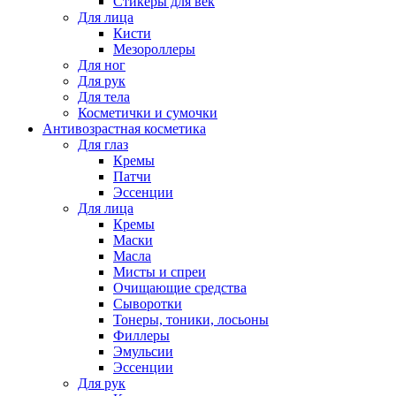
Стикеры для век
Для лица
Кисти
Мезороллеры
Для ног
Для рук
Для тела
Косметички и сумочки
Антивозрастная косметика
Для глаз
Кремы
Патчи
Эссенции
Для лица
Кремы
Маски
Масла
Мисты и спреи
Очищающие средства
Сыворотки
Тонеры, тоники, лосьоны
Филлеры
Эмульсии
Эссенции
Для рук