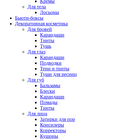
Кремы
Для тела
Лосьоны
Бьюти-боксы
Декоративная косметика
Для бровей
Карандаши
Тинты
Тушь
Для глаз
Карандаши
Подводки
Тени и тинты
Туши для ресниц
Для губ
Бальзамы
Блески
Карандаши
Помады
Тинты
Для лица
Затирки для пор
Консилеры
Корректоры
Кушоны