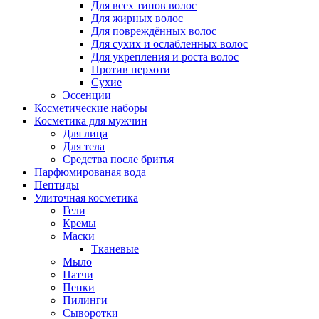
Для всех типов волос
Для жирных волос
Для повреждённых волос
Для сухих и ослабленных волос
Для укрепления и роста волос
Против перхоти
Сухие
Эссенции
Косметические наборы
Косметика для мужчин
Для лица
Для тела
Средства после бритья
Парфюмированая вода
Пептиды
Улиточная косметика
Гели
Кремы
Маски
Тканевые
Мыло
Патчи
Пенки
Пилинги
Сыворотки