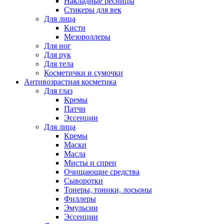
Накладные ресницы
Стикеры для век
Для лица
Кисти
Мезороллеры
Для ног
Для рук
Для тела
Косметички и сумочки
Антивозрастная косметика
Для глаз
Кремы
Патчи
Эссенции
Для лица
Кремы
Маски
Масла
Мисты и спреи
Очищающие средства
Сыворотки
Тонеры, тоники, лосьоны
Филлеры
Эмульсии
Эссенции