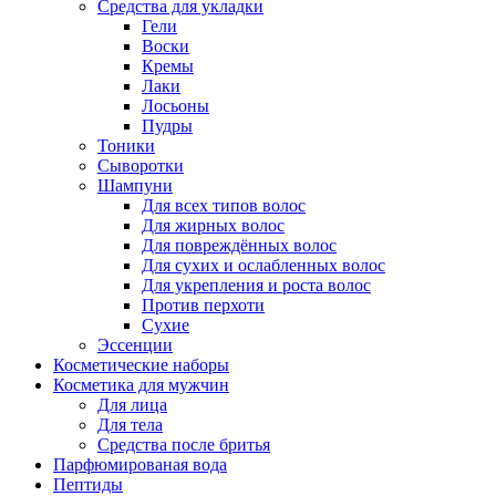
Средства для укладки
Гели
Воски
Кремы
Лаки
Лосьоны
Пудры
Тоники
Сыворотки
Шампуни
Для всех типов волос
Для жирных волос
Для повреждённых волос
Для сухих и ослабленных волос
Для укрепления и роста волос
Против перхоти
Сухие
Эссенции
Косметические наборы
Косметика для мужчин
Для лица
Для тела
Средства после бритья
Парфюмированая вода
Пептиды