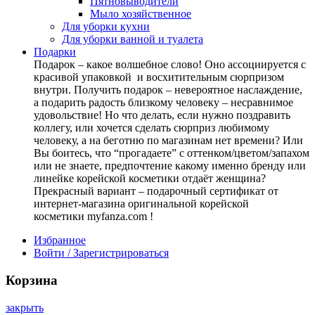
Пятновыводители
Мыло хозяйственное
Для уборки кухни
Для уборки ванной и туалета
Подарки
Подарок – какое волшебное слово! Оно ассоциируется с
красивой упаковкой и восхитительным сюрпризом
внутри. Получить подарок – невероятное наслаждение,
а подарить радость близкому человеку – несравнимое
удовольствие! Но что делать, если нужно поздравить
коллегу, или хочется сделать сюрприз любимому
человеку, а на беготню по магазинам нет времени? Или
Вы боитесь, что “прогадаете” с оттенком/цветом/запахом
или не знаете, предпочтение какому именно бренду или
линейке корейской косметики отдаёт женщина?
Прекрасный вариант – подарочный сертификат от
интернет-магазина оригинальной корейской
косметики myfanza.com !
Избранное
Войти / Зарегистрироваться
Корзина
закрыть