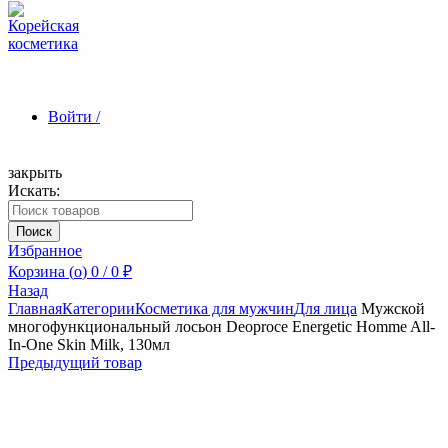
Войти /
закрыть
Искать:
Зарегистрироваться
Поиск
Избранное
Корзина (
o
)
0
/
0
₽
Назад
Главная
Категории
Косметика для мужчин
Для лица
Мужской
многофункциональный лосьон Deoproce Energetic Homme All-
In-One Skin Milk, 130мл
Предыдущий товар