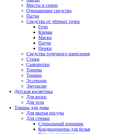
Мисты и спреи
Очищающие средства
Патчи
Средства от чёрных точек
Гели
Кремы
Маски
Патчи
Пенки
Средства точечного нанесения
Стики
Сыворотки
Тонеры
Тоники
Эссенции
Эмульсии
Детская косметика
Для волос
Для тела
Товары для дома
Для мытья посуды
Для стирки
Стиральный порошок
Кондиционеры для белья