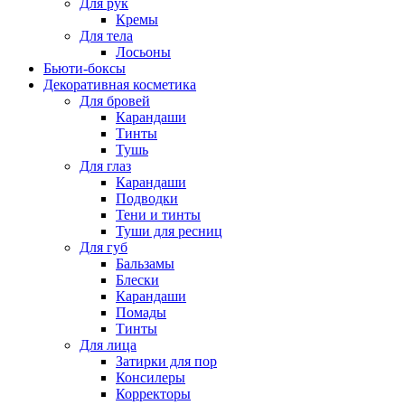
Для рук
Кремы
Для тела
Лосьоны
Бьюти-боксы
Декоративная косметика
Для бровей
Карандаши
Тинты
Тушь
Для глаз
Карандаши
Подводки
Тени и тинты
Туши для ресниц
Для губ
Бальзамы
Блески
Карандаши
Помады
Тинты
Для лица
Затирки для пор
Консилеры
Корректоры