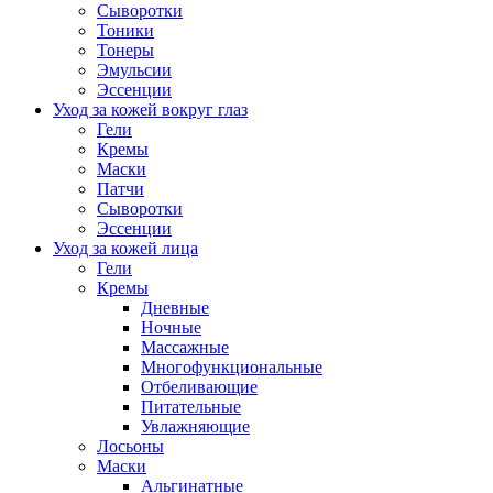
Сыворотки
Тоники
Тонеры
Эмульсии
Эссенции
Уход за кожей вокруг глаз
Гели
Кремы
Маски
Патчи
Сыворотки
Эссенции
Уход за кожей лица
Гели
Кремы
Дневные
Ночные
Массажные
Многофункциональные
Отбеливающие
Питательные
Увлажняющие
Лосьоны
Маски
Альгинатные