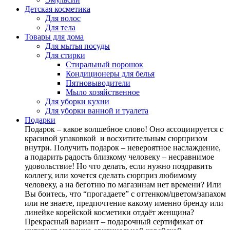
Детская косметика
Для волос
Для тела
Товары для дома
Для мытья посуды
Для стирки
Стиральный порошок
Кондиционеры для белья
Пятновыводители
Мыло хозяйственное
Для уборки кухни
Для уборки ванной и туалета
Подарки
Подарок – какое волшебное слово! Оно ассоциируется с
красивой упаковкой и восхитительным сюрпризом
внутри. Получить подарок – невероятное наслаждение,
а подарить радость близкому человеку – несравнимое
удовольствие! Но что делать, если нужно поздравить
коллегу, или хочется сделать сюрприз любимому
человеку, а на беготню по магазинам нет времени? Или
Вы боитесь, что “прогадаете” с оттенком/цветом/запахом
или не знаете, предпочтение какому именно бренду или
линейке корейской косметики отдаёт женщина?
Прекрасный вариант – подарочный сертификат от