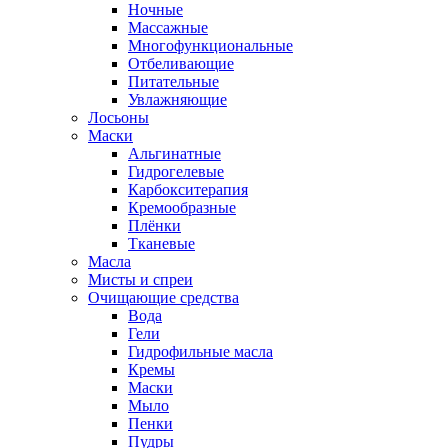
Ночные
Массажные
Многофункциональные
Отбеливающие
Питательные
Увлажняющие
Лосьоны
Маски
Альгинатные
Гидрогелевые
Карбокситерапия
Кремообразные
Плёнки
Тканевые
Масла
Мисты и спреи
Очищающие средства
Вода
Гели
Гидрофильные масла
Кремы
Маски
Мыло
Пенки
Пудры