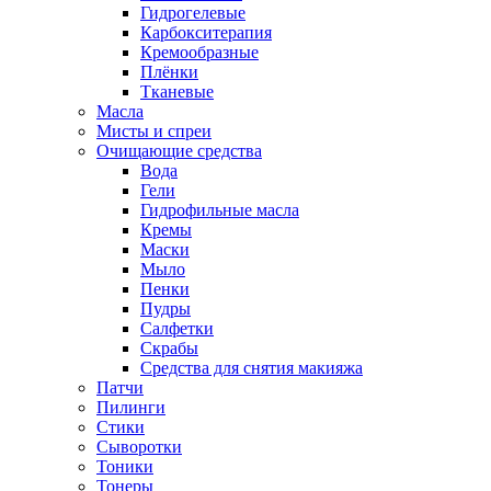
Гидрогелевые
Карбокситерапия
Кремообразные
Плёнки
Тканевые
Масла
Мисты и спреи
Очищающие средства
Вода
Гели
Гидрофильные масла
Кремы
Маски
Мыло
Пенки
Пудры
Салфетки
Скрабы
Средства для снятия макияжа
Патчи
Пилинги
Стики
Сыворотки
Тоники
Тонеры