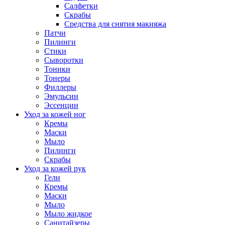
Салфетки
Скрабы
Средства для снятия макияжа
Патчи
Пилинги
Стики
Сыворотки
Тоники
Тонеры
Филлеры
Эмульсии
Эссенции
Уход за кожей ног
Кремы
Маски
Мыло
Пилинги
Скрабы
Уход за кожей рук
Гели
Кремы
Маски
Мыло
Мыло жидкое
Санитайзеры