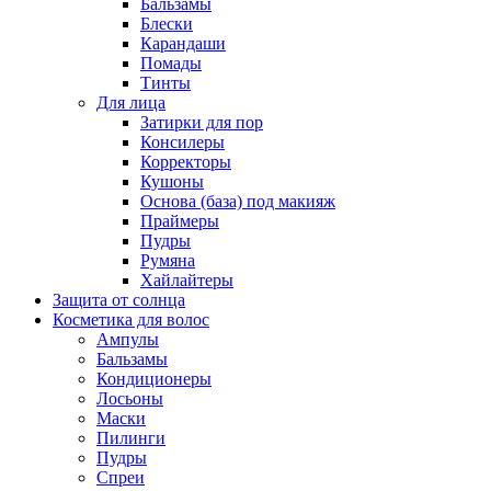
Бальзамы
Блески
Карандаши
Помады
Тинты
Для лица
Затирки для пор
Консилеры
Корректоры
Кушоны
Основа (база) под макияж
Праймеры
Пудры
Румяна
Хайлайтеры
Защита от солнца
Косметика для волос
Ампулы
Бальзамы
Кондиционеры
Лосьоны
Маски
Пилинги
Пудры
Спреи