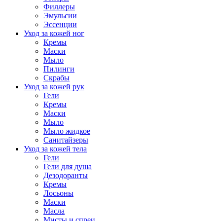
Филлеры
Эмульсии
Эссенции
Уход за кожей ног
Кремы
Маски
Мыло
Пилинги
Скрабы
Уход за кожей рук
Гели
Кремы
Маски
Мыло
Мыло жидкое
Санитайзеры
Уход за кожей тела
Гели
Гели для душа
Дезодоранты
Кремы
Лосьоны
Маски
Масла
Мисты и спреи