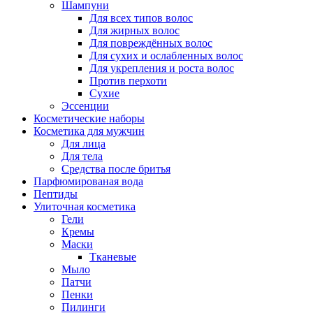
Шампуни
Для всех типов волос
Для жирных волос
Для повреждённых волос
Для сухих и ослабленных волос
Для укрепления и роста волос
Против перхоти
Сухие
Эссенции
Косметические наборы
Косметика для мужчин
Для лица
Для тела
Средства после бритья
Парфюмированая вода
Пептиды
Улиточная косметика
Гели
Кремы
Маски
Тканевые
Мыло
Патчи
Пенки
Пилинги