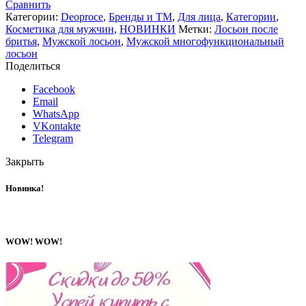
Сравнить
Категории:
Deoproce
,
Бренды и ТМ
,
Для лица
,
Категории
,
Косметика для мужчин
,
НОВИНКИ
Метки:
Лосьон после
бритья
,
Мужской лосьон
,
Мужской многофункциональный
лосьон
Поделиться
Facebook
Email
WhatsApp
VKontakte
Telegram
Закрыть
Новинка!
WOW! WOW!