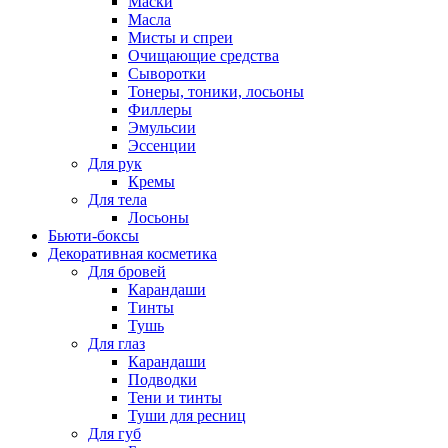
Маски
Масла
Мисты и спреи
Очищающие средства
Сыворотки
Тонеры, тоники, лосьоны
Филлеры
Эмульсии
Эссенции
Для рук
Кремы
Для тела
Лосьоны
Бьюти-боксы
Декоративная косметика
Для бровей
Карандаши
Тинты
Тушь
Для глаз
Карандаши
Подводки
Тени и тинты
Туши для ресниц
Для губ