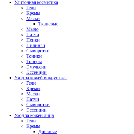
Улиточная косметика
Гели
Кремы
Маски
Тканевые
Мыло
Патчи
Пенки
Пилинги
Сыворотки
Тоники
Тонеры
Эмульсии
Эссенции
Уход за кожей вокруг глаз
Гели
Кремы
Маски
Патчи
Сыворотки
Эссенции
Уход за кожей лица
Гели
Кремы
Дневные