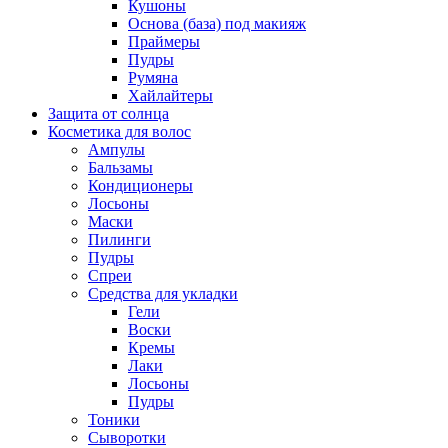
Кушоны
Основа (база) под макияж
Праймеры
Пудры
Румяна
Хайлайтеры
Защита от солнца
Косметика для волос
Ампулы
Бальзамы
Кондиционеры
Лосьоны
Маски
Пилинги
Пудры
Спреи
Средства для укладки
Гели
Воски
Кремы
Лаки
Лосьоны
Пудры
Тоники
Сыворотки