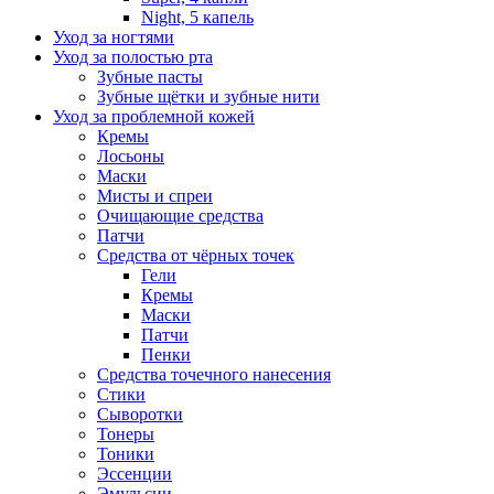
Night, 5 капель
Уход за ногтями
Уход за полостью рта
Зубные пасты
Зубные щётки и зубные нити
Уход за проблемной кожей
Кремы
Лосьоны
Маски
Мисты и спреи
Очищающие средства
Патчи
Средства от чёрных точек
Гели
Кремы
Маски
Патчи
Пенки
Средства точечного нанесения
Стики
Сыворотки
Тонеры
Тоники
Эссенции
Эмульсии