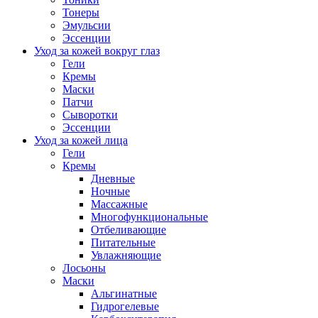
Тонеры
Эмульсии
Эссенции
Уход за кожей вокруг глаз
Гели
Кремы
Маски
Патчи
Сыворотки
Эссенции
Уход за кожей лица
Гели
Кремы
Дневные
Ночные
Массажные
Многофункциональные
Отбеливающие
Питательные
Увлажняющие
Лосьоны
Маски
Альгинатные
Гидрогелевые