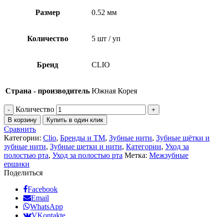
Размер
0.52 мм
Количество
5 шт / уп
Бренд
CLIO
Страна - производитель
Южная Корея
Количество
В корзину
Купить в один клик
Сравнить
Категории:
Clio
,
Бренды и ТМ
,
Зубные нити
,
Зубные щётки и
зубные нити
,
Зубные щетки и нити
,
Категории
,
Уход за
полостью рта
,
Уход за полостью рта
Метка:
Межзубные
ершики
Поделиться
Facebook
Email
WhatsApp
VKontakte