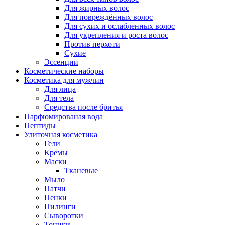
Для жирных волос
Для повреждённых волос
Для сухих и ослабленных волос
Для укрепления и роста волос
Против перхоти
Сухие
Эссенции
Косметические наборы
Косметика для мужчин
Для лица
Для тела
Средства после бритья
Парфюмированая вода
Пептиды
Улиточная косметика
Гели
Кремы
Маски
Тканевые
Мыло
Патчи
Пенки
Пилинги
Сыворотки
Тоники