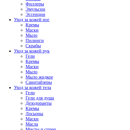
Филлеры
Эмульсии
Эссенции
Уход за кожей ног
Кремы
Маски
Мыло
Пилинги
Скрабы
Уход за кожей рук
Гели
Кремы
Маски
Мыло
Мыло жидкое
Санитайзеры
Уход за кожей тела
Гели
Гели для душа
Дезодоранты
Кремы
Лосьоны
Маски
Масла
Мисты и спреи