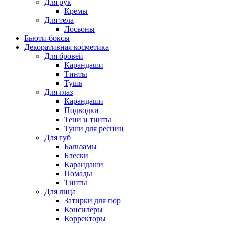
Для рук
Кремы
Для тела
Лосьоны
Бьюти-боксы
Декоративная косметика
Для бровей
Карандаши
Тинты
Тушь
Для глаз
Карандаши
Подводки
Тени и тинты
Туши для ресниц
Для губ
Бальзамы
Блески
Карандаши
Помады
Тинты
Для лица
Затирки для пор
Консилеры
Корректоры