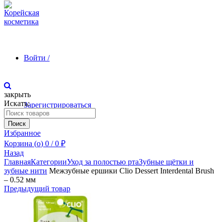
Войти /
закрыть
Искать:
Зарегистрироваться
Поиск
Избранное
Корзина (
o
)
0
/
0
₽
Назад
Главная
Категории
Уход за полостью рта
Зубные щётки и
зубные нити
Межзубные ершики Clio Dessert Interdental Brush
– 0.52 мм
Предыдущий товар