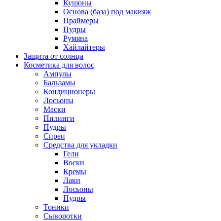
Кушоны
Основа (база) под макияж
Праймеры
Пудры
Румяна
Хайлайтеры
Защита от солнца
Косметика для волос
Ампулы
Бальзамы
Кондиционеры
Лосьоны
Маски
Пилинги
Пудры
Спреи
Средства для укладки
Гели
Воски
Кремы
Лаки
Лосьоны
Пудры
Тоники
Сыворотки