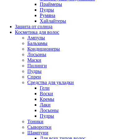
Праймеры
Пудры
Румяна
Хайлайтеры
Защита от солнца
Косметика для волос
Ампулы
Бальзамы
Кондиционеры
Лосьоны
Маски
Пилинги
Пудры
Спреи
Средства для укладки
Гели
Воски
Кремы
Лаки
Лосьоны
Пудры
Тоники
Сыворотки
Шампуни
Для всех типов волос