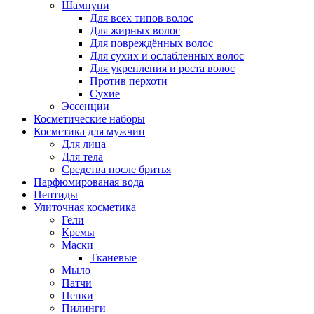
Шампуни
Для всех типов волос
Для жирных волос
Для повреждённых волос
Для сухих и ослабленных волос
Для укрепления и роста волос
Против перхоти
Сухие
Эссенции
Косметические наборы
Косметика для мужчин
Для лица
Для тела
Средства после бритья
Парфюмированая вода
Пептиды
Улиточная косметика
Гели
Кремы
Маски
Тканевые
Мыло
Патчи
Пенки
Пилинги