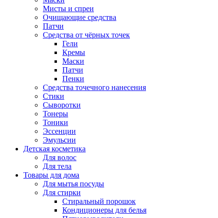
Мисты и спреи
Очищающие средства
Патчи
Средства от чёрных точек
Гели
Кремы
Маски
Патчи
Пенки
Средства точечного нанесения
Стики
Сыворотки
Тонеры
Тоники
Эссенции
Эмульсии
Детская косметика
Для волос
Для тела
Товары для дома
Для мытья посуды
Для стирки
Стиральный порошок
Кондиционеры для белья