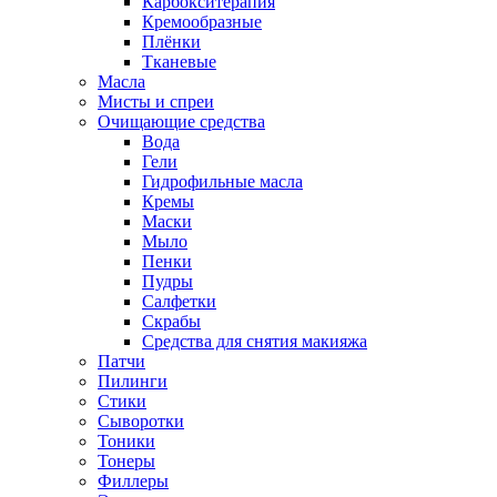
Карбокситерапия
Кремообразные
Плёнки
Тканевые
Масла
Мисты и спреи
Очищающие средства
Вода
Гели
Гидрофильные масла
Кремы
Маски
Мыло
Пенки
Пудры
Салфетки
Скрабы
Средства для снятия макияжа
Патчи
Пилинги
Стики
Сыворотки
Тоники
Тонеры
Филлеры