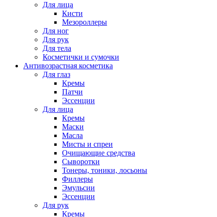
Для лица
Кисти
Мезороллеры
Для ног
Для рук
Для тела
Косметички и сумочки
Антивозрастная косметика
Для глаз
Кремы
Патчи
Эссенции
Для лица
Кремы
Маски
Масла
Мисты и спреи
Очищающие средства
Сыворотки
Тонеры, тоники, лосьоны
Филлеры
Эмульсии
Эссенции
Для рук
Кремы