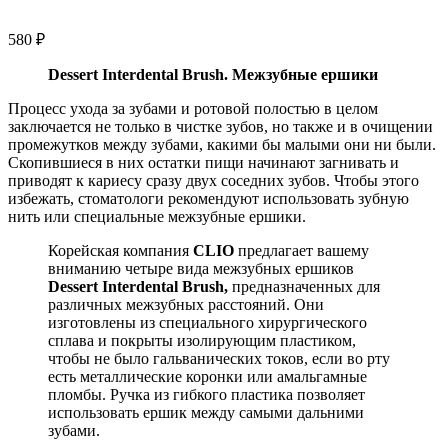
580
₽
Dessert Interdental Brush. Межзубные ершики
Процесс ухода за зубами и ротовой полостью в целом
заключается не только в чистке зубов, но также и в очищении
промежутков между зубами, какими бы малыми они ни были.
Скопившиеся в них остатки пищи начинают загнивать и
приводят к кариесу сразу двух соседних зубов. Чтобы этого
избежать, стоматологи рекомендуют использовать зубную
нить или специальные межзубные ершики.
Корейская компания
CLIO
предлагает вашему
вниманию четыре вида межзубных ершиков
Dessert Interdental Brush,
предназначенных для
различных межзубных расстояний. Они
изготовлены из специального хирургического
сплава и покрыты изолирующим пластиком,
чтобы не было гальванических токов, если во рту
есть металлические коронки или амальгамные
пломбы. Ручка из гибкого пластика позволяет
использовать ершик между самыми дальними
зубами.