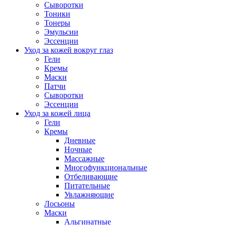
Сыворотки
Тоники
Тонеры
Эмульсии
Эссенции
Уход за кожей вокруг глаз
Гели
Кремы
Маски
Патчи
Сыворотки
Эссенции
Уход за кожей лица
Гели
Кремы
Дневные
Ночные
Массажные
Многофункциональные
Отбеливающие
Питательные
Увлажняющие
Лосьоны
Маски
Альгинатные