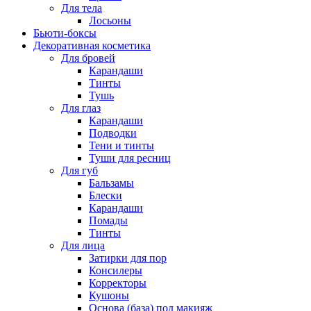
Для тела
Лосьоны
Бьюти-боксы
Декоративная косметика
Для бровей
Карандаши
Тинты
Тушь
Для глаз
Карандаши
Подводки
Тени и тинты
Туши для ресниц
Для губ
Бальзамы
Блески
Карандаши
Помады
Тинты
Для лица
Затирки для пор
Консилеры
Корректоры
Кушоны
Основа (база) под макияж