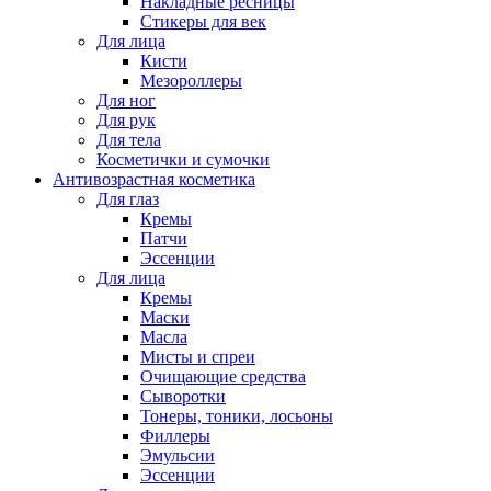
Накладные ресницы
Стикеры для век
Для лица
Кисти
Мезороллеры
Для ног
Для рук
Для тела
Косметички и сумочки
Антивозрастная косметика
Для глаз
Кремы
Патчи
Эссенции
Для лица
Кремы
Маски
Масла
Мисты и спреи
Очищающие средства
Сыворотки
Тонеры, тоники, лосьоны
Филлеры
Эмульсии
Эссенции