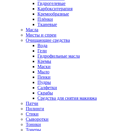
Гидрогелевые
Карбокситерапия
Кремообразные
Плёнки
Тканевые
Масла
Мисты и спреи
Очищающие средства
Вода
Гели
Гидрофильные масла
Кремы
Маски
Мыло
Пенки
Пудры
Салфетки
Скрабы
Средства для снятия макияжа
Патчи
Пилинги
Стики
Сыворотки
Тоники
Тонеры