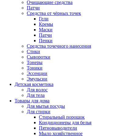
Очищающие средства
Патчи
Средства от чёрных точек
Гели
Кремы
Маски
Патчи
Пенки
Средства точечного нанесения
Стики
Сыворотки
Тонеры
Тоники
Эссенции
Эмульсии
Детская косметика
Для волос
Для тела
Товары для дома
Для мытья посуды
Для стирки
Стиральный порошок
Кондиционеры для белья
Пятновыводители
Мыло хозяйственное