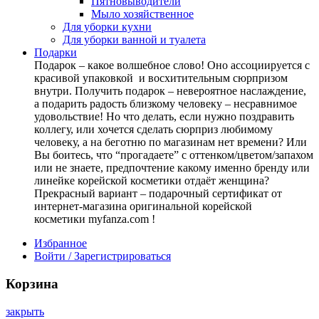
Пятновыводители
Мыло хозяйственное
Для уборки кухни
Для уборки ванной и туалета
Подарки
Подарок – какое волшебное слово! Оно ассоциируется с
красивой упаковкой и восхитительным сюрпризом
внутри. Получить подарок – невероятное наслаждение,
а подарить радость близкому человеку – несравнимое
удовольствие! Но что делать, если нужно поздравить
коллегу, или хочется сделать сюрприз любимому
человеку, а на беготню по магазинам нет времени? Или
Вы боитесь, что “прогадаете” с оттенком/цветом/запахом
или не знаете, предпочтение какому именно бренду или
линейке корейской косметики отдаёт женщина?
Прекрасный вариант – подарочный сертификат от
интернет-магазина оригинальной корейской
косметики myfanza.com !
Избранное
Войти / Зарегистрироваться
Корзина
закрыть