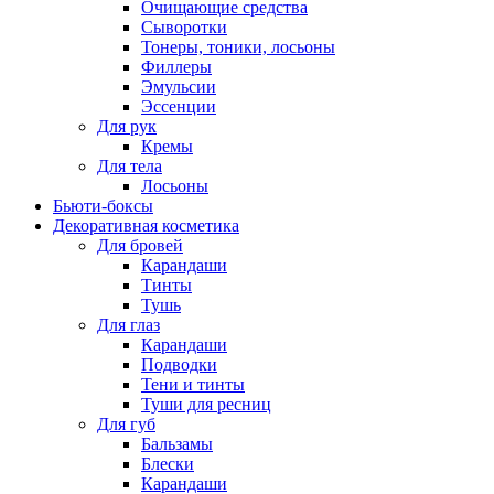
Очищающие средства
Сыворотки
Тонеры, тоники, лосьоны
Филлеры
Эмульсии
Эссенции
Для рук
Кремы
Для тела
Лосьоны
Бьюти-боксы
Декоративная косметика
Для бровей
Карандаши
Тинты
Тушь
Для глаз
Карандаши
Подводки
Тени и тинты
Туши для ресниц
Для губ
Бальзамы
Блески
Карандаши