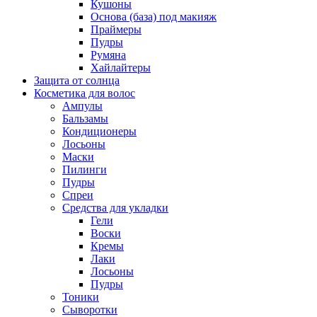
Кушоны
Основа (база) под макияж
Праймеры
Пудры
Румяна
Хайлайтеры
Защита от солнца
Косметика для волос
Ампулы
Бальзамы
Кондиционеры
Лосьоны
Маски
Пилинги
Пудры
Спреи
Средства для укладки
Гели
Воски
Кремы
Лаки
Лосьоны
Пудры
Тоники
Сыворотки