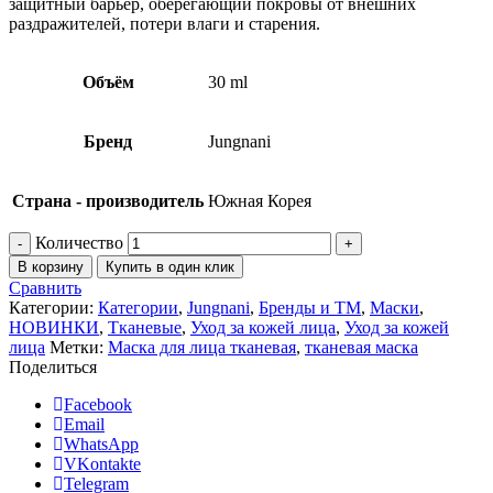
защитный барьер, оберегающий покровы от внешних
раздражителей, потери влаги и старения.
Объём
30 ml
Бренд
Jungnani
Страна - производитель
Южная Корея
Количество
В корзину
Купить в один клик
Сравнить
Категории:
Категории
,
Jungnani
,
Бренды и ТМ
,
Маски
,
НОВИНКИ
,
Тканевые
,
Уход за кожей лица
,
Уход за кожей
лица
Метки:
Маска для лица тканевая
,
тканевая маска
Поделиться
Facebook
Email
WhatsApp
VKontakte
Telegram