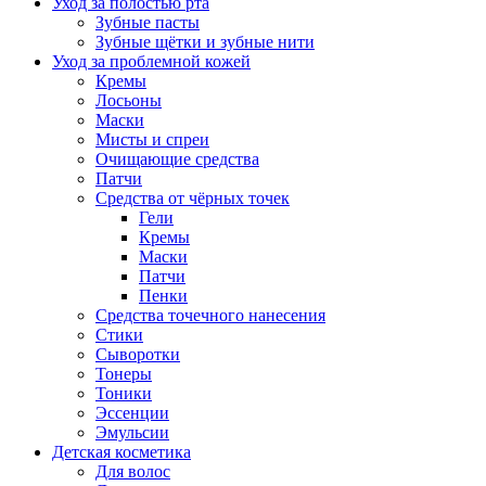
Уход за полостью рта
Зубные пасты
Зубные щётки и зубные нити
Уход за проблемной кожей
Кремы
Лосьоны
Маски
Мисты и спреи
Очищающие средства
Патчи
Средства от чёрных точек
Гели
Кремы
Маски
Патчи
Пенки
Средства точечного нанесения
Стики
Сыворотки
Тонеры
Тоники
Эссенции
Эмульсии
Детская косметика
Для волос