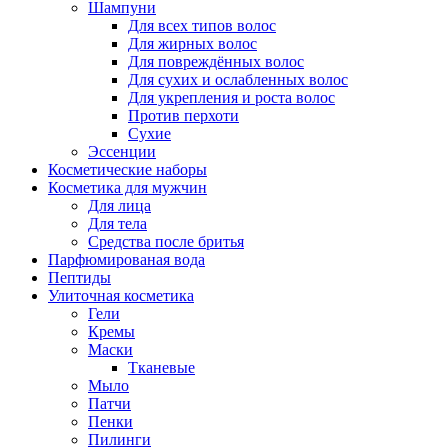
Шампуни
Для всех типов волос
Для жирных волос
Для повреждённых волос
Для сухих и ослабленных волос
Для укрепления и роста волос
Против перхоти
Сухие
Эссенции
Косметические наборы
Косметика для мужчин
Для лица
Для тела
Средства после бритья
Парфюмированая вода
Пептиды
Улиточная косметика
Гели
Кремы
Маски
Тканевые
Мыло
Патчи
Пенки
Пилинги