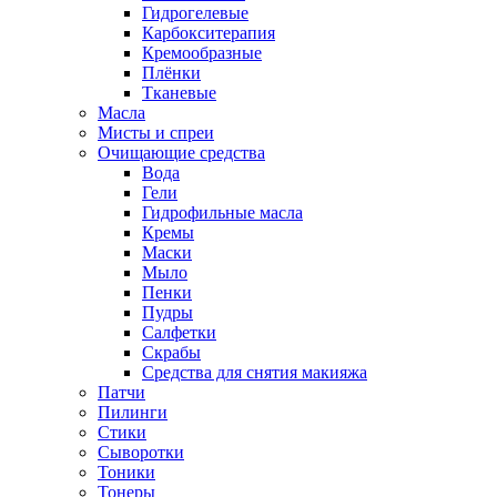
Гидрогелевые
Карбокситерапия
Кремообразные
Плёнки
Тканевые
Масла
Мисты и спреи
Очищающие средства
Вода
Гели
Гидрофильные масла
Кремы
Маски
Мыло
Пенки
Пудры
Салфетки
Скрабы
Средства для снятия макияжа
Патчи
Пилинги
Стики
Сыворотки
Тоники
Тонеры