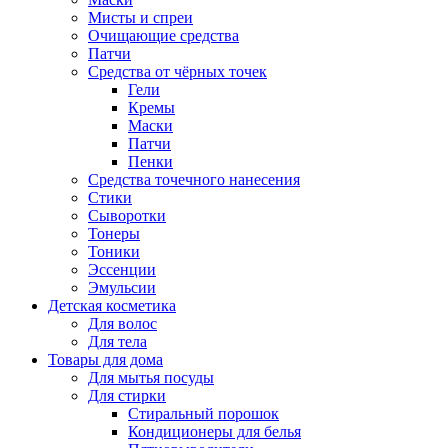
Мисты и спреи
Очищающие средства
Патчи
Средства от чёрных точек
Гели
Кремы
Маски
Патчи
Пенки
Средства точечного нанесения
Стики
Сыворотки
Тонеры
Тоники
Эссенции
Эмульсии
Детская косметика
Для волос
Для тела
Товары для дома
Для мытья посуды
Для стирки
Стиральный порошок
Кондиционеры для белья