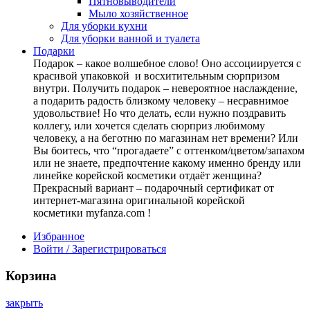
Пятновыводители
Мыло хозяйственное
Для уборки кухни
Для уборки ванной и туалета
Подарки
Подарок – какое волшебное слово! Оно ассоциируется с
красивой упаковкой и восхитительным сюрпризом
внутри. Получить подарок – невероятное наслаждение,
а подарить радость близкому человеку – несравнимое
удовольствие! Но что делать, если нужно поздравить
коллегу, или хочется сделать сюрприз любимому
человеку, а на беготню по магазинам нет времени? Или
Вы боитесь, что “прогадаете” с оттенком/цветом/запахом
или не знаете, предпочтение какому именно бренду или
линейке корейской косметики отдаёт женщина?
Прекрасный вариант – подарочный сертификат от
интернет-магазина оригинальной корейской
косметики myfanza.com !
Избранное
Войти / Зарегистрироваться
Корзина
закрыть