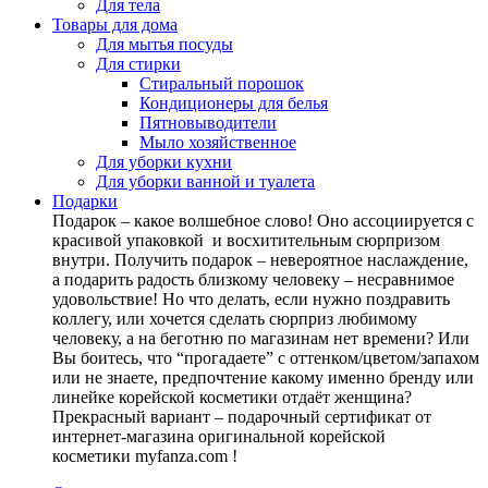
Для тела
Товары для дома
Для мытья посуды
Для стирки
Стиральный порошок
Кондиционеры для белья
Пятновыводители
Мыло хозяйственное
Для уборки кухни
Для уборки ванной и туалета
Подарки
Подарок – какое волшебное слово! Оно ассоциируется с
красивой упаковкой и восхитительным сюрпризом
внутри. Получить подарок – невероятное наслаждение,
а подарить радость близкому человеку – несравнимое
удовольствие! Но что делать, если нужно поздравить
коллегу, или хочется сделать сюрприз любимому
человеку, а на беготню по магазинам нет времени? Или
Вы боитесь, что “прогадаете” с оттенком/цветом/запахом
или не знаете, предпочтение какому именно бренду или
линейке корейской косметики отдаёт женщина?
Прекрасный вариант – подарочный сертификат от
интернет-магазина оригинальной корейской
косметики myfanza.com !