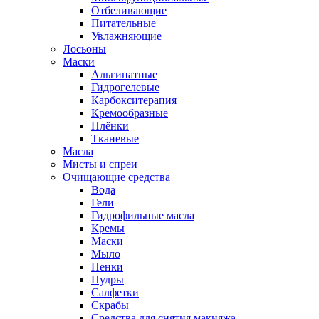
Отбеливающие
Питательные
Увлажняющие
Лосьоны
Маски
Альгинатные
Гидрогелевые
Карбокситерапия
Кремообразные
Плёнки
Тканевые
Масла
Мисты и спреи
Очищающие средства
Вода
Гели
Гидрофильные масла
Кремы
Маски
Мыло
Пенки
Пудры
Салфетки
Скрабы
Средства для снятия макияжа