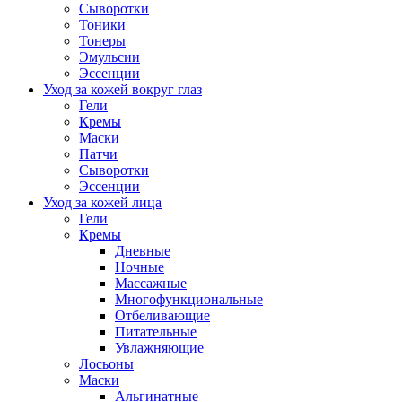
Сыворотки
Тоники
Тонеры
Эмульсии
Эссенции
Уход за кожей вокруг глаз
Гели
Кремы
Маски
Патчи
Сыворотки
Эссенции
Уход за кожей лица
Гели
Кремы
Дневные
Ночные
Массажные
Многофункциональные
Отбеливающие
Питательные
Увлажняющие
Лосьоны
Маски
Альгинатные