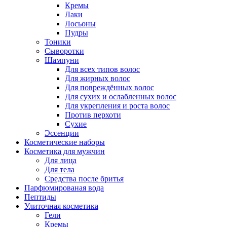
Кремы
Лаки
Лосьоны
Пудры
Тоники
Сыворотки
Шампуни
Для всех типов волос
Для жирных волос
Для повреждённых волос
Для сухих и ослабленных волос
Для укрепления и роста волос
Против перхоти
Сухие
Эссенции
Косметические наборы
Косметика для мужчин
Для лица
Для тела
Средства после бритья
Парфюмированая вода
Пептиды
Улиточная косметика
Гели
Кремы