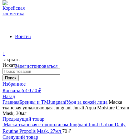
Войти /
закрыть
Искать:
Зарегистрироваться
Поиск
Избранное
Корзина (
o
)
0
/
0
₽
Назад
Главная
Бренды и ТМ
Jungnani
Уход за кожей лица
Маска
тканевая увлажняющая Jungnani Jnn-Ii Aqua Moisture Cream
Mask, 30мл
Предыдущий товар
Маска тканевая с прополисом Jungnani Jnn-Ii Urban Daily
Routine Propolis Mask, 27мл
70
₽
Следущий товар