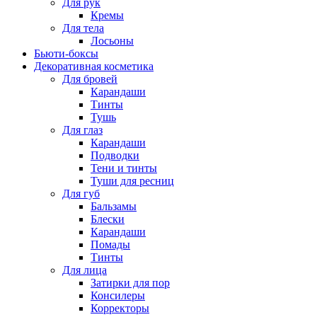
Для рук
Кремы
Для тела
Лосьоны
Бьюти-боксы
Декоративная косметика
Для бровей
Карандаши
Тинты
Тушь
Для глаз
Карандаши
Подводки
Тени и тинты
Туши для ресниц
Для губ
Бальзамы
Блески
Карандаши
Помады
Тинты
Для лица
Затирки для пор
Консилеры
Корректоры