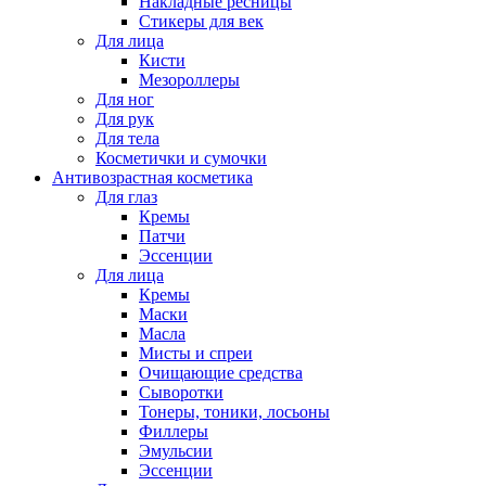
Накладные ресницы
Стикеры для век
Для лица
Кисти
Мезороллеры
Для ног
Для рук
Для тела
Косметички и сумочки
Антивозрастная косметика
Для глаз
Кремы
Патчи
Эссенции
Для лица
Кремы
Маски
Масла
Мисты и спреи
Очищающие средства
Сыворотки
Тонеры, тоники, лосьоны
Филлеры
Эмульсии
Эссенции