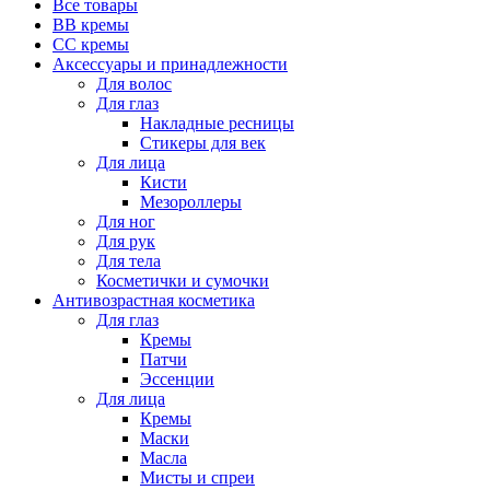
Все товары
BB кремы
CC кремы
Аксессуары и принадлежности
Для волос
Для глаз
Накладные ресницы
Стикеры для век
Для лица
Кисти
Мезороллеры
Для ног
Для рук
Для тела
Косметички и сумочки
Антивозрастная косметика
Для глаз
Кремы
Патчи
Эссенции
Для лица
Кремы
Маски
Масла
Мисты и спреи