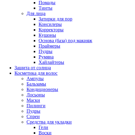
Помады
Тинты
Для лица
Затирки для пор
Консилеры
Корректоры
Кушоны
Основа (база) под макияж
Праймеры
Пудры
Румяна
Хайлайтеры
Защита от солнца
Косметика для волос
Ампулы
Бальзамы
Кондиционеры
Лосьоны
Маски
Пилинги
Пудры
Спреи
Средства для укладки
Гели
Воски