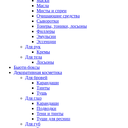
Маски
Масла
Мисты и спреи
Очищающие средства
Сыворотки
Тонеры, тоники, лосьоны
Филлеры
Эмульсии
Эссенции
Для рук
Кремы
Для тела
Лосьоны
Бьюти-боксы
Декоративная косметика
Для бровей
Карандаши
Тинты
Тушь
Для глаз
Карандаши
Подводки
Тени и тинты
Туши для ресниц
Для губ