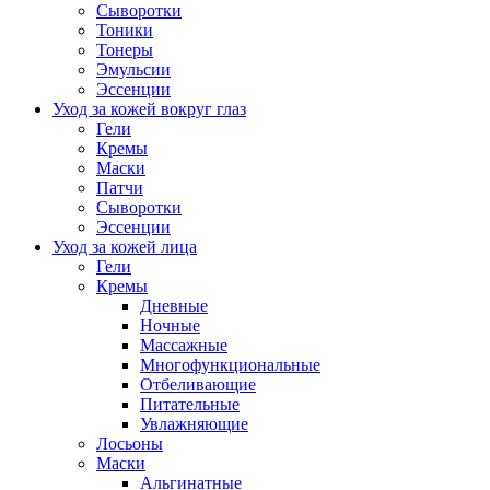
Сыворотки
Тоники
Тонеры
Эмульсии
Эссенции
Уход за кожей вокруг глаз
Гели
Кремы
Маски
Патчи
Сыворотки
Эссенции
Уход за кожей лица
Гели
Кремы
Дневные
Ночные
Массажные
Многофункциональные
Отбеливающие
Питательные
Увлажняющие
Лосьоны
Маски
Альгинатные