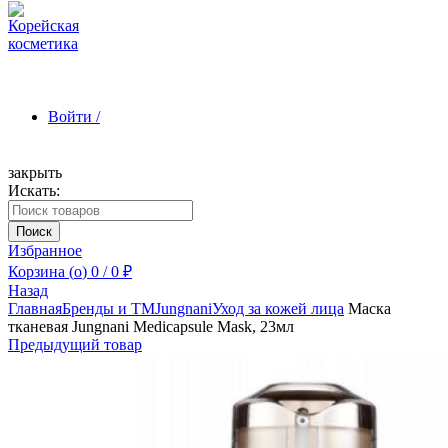
Войти /
закрыть
Искать:
Зарегистрироваться
Поиск
Избранное
Корзина (
o
)
0
/
0
₽
Назад
Главная
Бренды и ТМ
Jungnani
Уход за кожей лица
Маска
тканевая Jungnani Medicapsule Mask, 23мл
Предыдущий товар