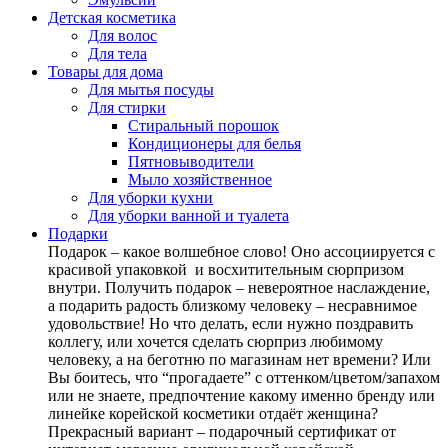
Детская косметика
Для волос
Для тела
Товары для дома
Для мытья посуды
Для стирки
Стиральный порошок
Кондиционеры для белья
Пятновыводители
Мыло хозяйственное
Для уборки кухни
Для уборки ванной и туалета
Подарки
Подарок – какое волшебное слово! Оно ассоциируется с
красивой упаковкой и восхитительным сюрпризом
внутри. Получить подарок – невероятное наслаждение,
а подарить радость близкому человеку – несравнимое
удовольствие! Но что делать, если нужно поздравить
коллегу, или хочется сделать сюрприз любимому
человеку, а на беготню по магазинам нет времени? Или
Вы боитесь, что “прогадаете” с оттенком/цветом/запахом
или не знаете, предпочтение какому именно бренду или
линейке корейской косметики отдаёт женщина?
Прекрасный вариант – подарочный сертификат от