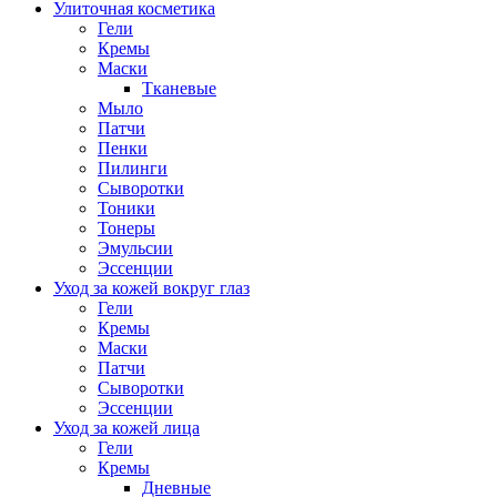
Улиточная косметика
Гели
Кремы
Маски
Тканевые
Мыло
Патчи
Пенки
Пилинги
Сыворотки
Тоники
Тонеры
Эмульсии
Эссенции
Уход за кожей вокруг глаз
Гели
Кремы
Маски
Патчи
Сыворотки
Эссенции
Уход за кожей лица
Гели
Кремы
Дневные