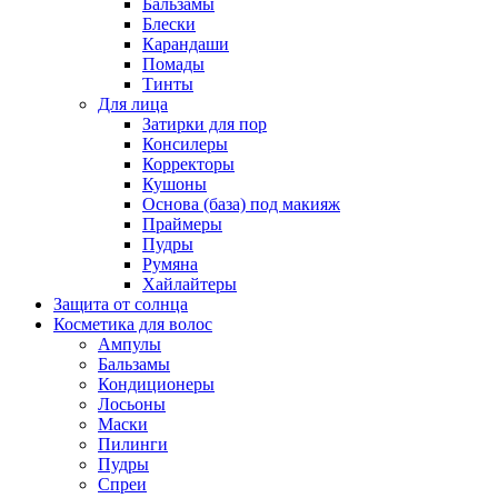
Бальзамы
Блески
Карандаши
Помады
Тинты
Для лица
Затирки для пор
Консилеры
Корректоры
Кушоны
Основа (база) под макияж
Праймеры
Пудры
Румяна
Хайлайтеры
Защита от солнца
Косметика для волос
Ампулы
Бальзамы
Кондиционеры
Лосьоны
Маски
Пилинги
Пудры
Спреи