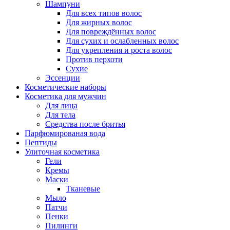
Шампуни
Для всех типов волос
Для жирных волос
Для повреждённых волос
Для сухих и ослабленных волос
Для укрепления и роста волос
Против перхоти
Сухие
Эссенции
Косметические наборы
Косметика для мужчин
Для лица
Для тела
Средства после бритья
Парфюмированая вода
Пептиды
Улиточная косметика
Гели
Кремы
Маски
Тканевые
Мыло
Патчи
Пенки
Пилинги