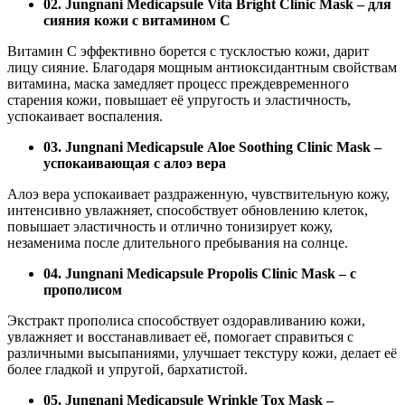
02. Jungnani Medicapsule Vita Bright Clinic Mask – для
сияния кожи с витамином C
Витамин С эффективно борется с тусклостью кожи, дарит
лицу сияние. Благодаря мощным антиоксидантным свойствам
витамина, маска замедляет процесс преждевременного
старения кожи, повышает её упругость и эластичность,
успокаивает воспаления.
03. Jungnani Medicapsule Aloe Soothing Clinic Mask –
успокаивающая с алоэ вера
Алоэ вера успокаивает раздраженную, чувствительную кожу,
интенсивно увлажняет, способствует обновлению клеток,
повышает эластичность и отлично тонизирует кожу,
незаменима после длительного пребывания на солнце.
04. Jungnani Medicapsule Propolis Clinic Mask – с
прополисом
Экстракт прополиса способствует оздоравливанию кожи,
увлажняет и восстанавливает её, помогает справиться с
различными высыпаниями, улучшает текстуру кожи, делает её
более гладкой и упругой, бархатистой.
05. Jungnani Medicapsule Wrinkle Tox Mask –