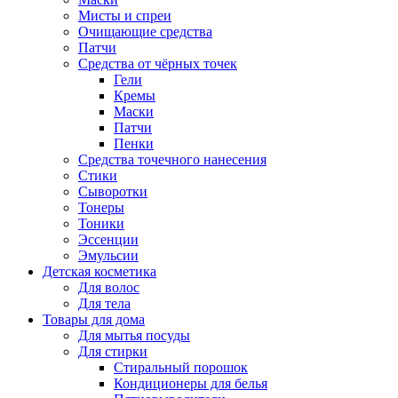
Мисты и спреи
Очищающие средства
Патчи
Средства от чёрных точек
Гели
Кремы
Маски
Патчи
Пенки
Средства точечного нанесения
Стики
Сыворотки
Тонеры
Тоники
Эссенции
Эмульсии
Детская косметика
Для волос
Для тела
Товары для дома
Для мытья посуды
Для стирки
Стиральный порошок
Кондиционеры для белья