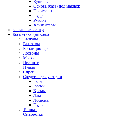
Кушоны
Основа (база) под макияж
Праймеры
Пудры
Румяна
Хайлайтеры
Защита от солнца
Косметика для волос
Ампулы
Бальзамы
Кондиционеры
Лосьоны
Маски
Пилинги
Пудры
Спреи
Средства для укладки
Гели
Воски
Кремы
Лаки
Лосьоны
Пудры
Тоники
Сыворотки