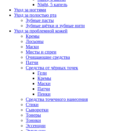
Night, 5 капель
Уход за ногтями
Уход за полостью рта
Зубные пасты
Зубные щётки и зубные нити
Уход за проблемной кожей
Кремы
Лосьоны
Маски
Мисты и спреи
Очищающие средства
Патчи
Средства от чёрных точек
Гели
Кремы
Маски
Патчи
Пенки
Средства точечного нанесения
Стики
Сыворотки
Тонеры
Тоники
Эссенции
Эмульсии