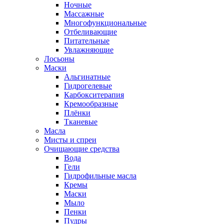
Ночные
Массажные
Многофункциональные
Отбеливающие
Питательные
Увлажняющие
Лосьоны
Маски
Альгинатные
Гидрогелевые
Карбокситерапия
Кремообразные
Плёнки
Тканевые
Масла
Мисты и спреи
Очищающие средства
Вода
Гели
Гидрофильные масла
Кремы
Маски
Мыло
Пенки
Пудры