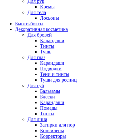
Для рук
Кремы
Для тела
Лосьоны
Бьюти-боксы
Декоративная косметика
Для бровей
Карандаши
Тинты
Тушь
Для глаз
Карандаши
Подводки
Тени и тинты
Туши для ресниц
Для губ
Бальзамы
Блески
Карандаши
Помады
Тинты
Для лица
Затирки для пор
Консилеры
Корректоры