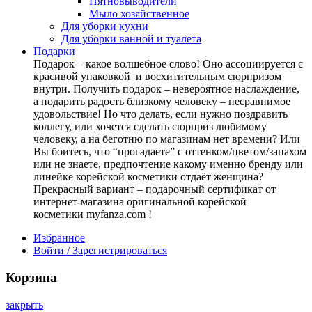
Пятновыводители
Мыло хозяйственное
Для уборки кухни
Для уборки ванной и туалета
Подарки
Подарок – какое волшебное слово! Оно ассоциируется с
красивой упаковкой и восхитительным сюрпризом
внутри. Получить подарок – невероятное наслаждение,
а подарить радость близкому человеку – несравнимое
удовольствие! Но что делать, если нужно поздравить
коллегу, или хочется сделать сюрприз любимому
человеку, а на беготню по магазинам нет времени? Или
Вы боитесь, что “прогадаете” с оттенком/цветом/запахом
или не знаете, предпочтение какому именно бренду или
линейке корейской косметики отдаёт женщина?
Прекрасный вариант – подарочный сертификат от
интернет-магазина оригинальной корейской
косметики myfanza.com !
Избранное
Войти / Зарегистрироваться
Корзина
закрыть