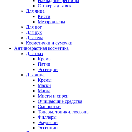
Накладные ресницы
Стикеры для век
Для лица
Кисти
Мезороллеры
Для ног
Для рук
Для тела
Косметички и сумочки
Антивозрастная косметика
Для глаз
Кремы
Патчи
Эссенции
Для лица
Кремы
Маски
Масла
Мисты и спреи
Очищающие средства
Сыворотки
Тонеры, тоники, лосьоны
Филлеры
Эмульсии
Эссенции