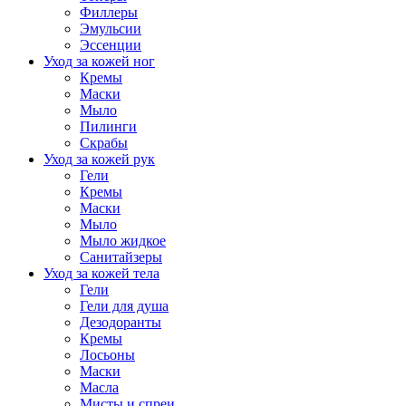
Филлеры
Эмульсии
Эссенции
Уход за кожей ног
Кремы
Маски
Мыло
Пилинги
Скрабы
Уход за кожей рук
Гели
Кремы
Маски
Мыло
Мыло жидкое
Санитайзеры
Уход за кожей тела
Гели
Гели для душа
Дезодоранты
Кремы
Лосьоны
Маски
Масла
Мисты и спреи