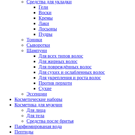
Средства для укладки
Гели
Воски
Кремы
Лаки
Лосьоны
Пудры
Тоники
Сыворотки
Шампуни
Для всех типов волос
Для жирных волос
Для повреждённых волос
Для сухих и ослабленных волос
Для укрепления и роста волос
Против перхоти
Сухие
Эссенции
Косметические наборы
Косметика для мужчин
Для лица
Для тела
Средства после бритья
Парфюмированая вода
Пептиды