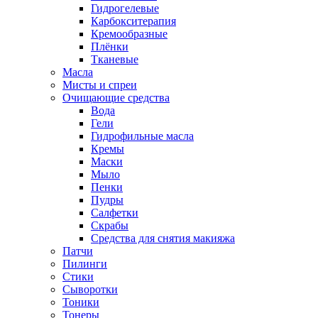
Гидрогелевые
Карбокситерапия
Кремообразные
Плёнки
Тканевые
Масла
Мисты и спреи
Очищающие средства
Вода
Гели
Гидрофильные масла
Кремы
Маски
Мыло
Пенки
Пудры
Салфетки
Скрабы
Средства для снятия макияжа
Патчи
Пилинги
Стики
Сыворотки
Тоники
Тонеры