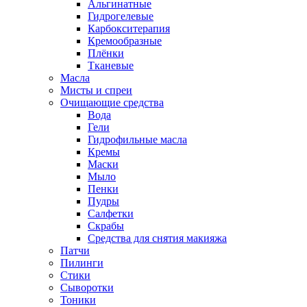
Альгинатные
Гидрогелевые
Карбокситерапия
Кремообразные
Плёнки
Тканевые
Масла
Мисты и спреи
Очищающие средства
Вода
Гели
Гидрофильные масла
Кремы
Маски
Мыло
Пенки
Пудры
Салфетки
Скрабы
Средства для снятия макияжа
Патчи
Пилинги
Стики
Сыворотки
Тоники