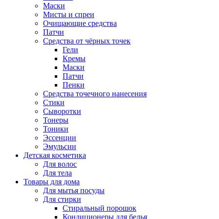
Маски
Мисты и спреи
Очищающие средства
Патчи
Средства от чёрных точек
Гели
Кремы
Маски
Патчи
Пенки
Средства точечного нанесения
Стики
Сыворотки
Тонеры
Тоники
Эссенции
Эмульсии
Детская косметика
Для волос
Для тела
Товары для дома
Для мытья посуды
Для стирки
Стиральный порошок
Кондиционеры для белья