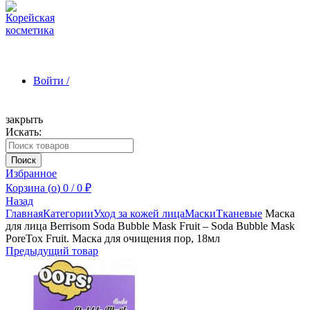
Войти /
закрыть
Искать:
Зарегистрироваться
Поиск
Избранное
Корзина (
o
)
0
/
0
₽
Назад
Главная
Категории
Уход за кожей лица
Маски
Тканевые
Маска
для лица Berrisom Soda Bubble Mask Fruit – Soda Bubble Mask
PoreTox Fruit. Маска для очищения пор, 18мл
Предыдущий товар