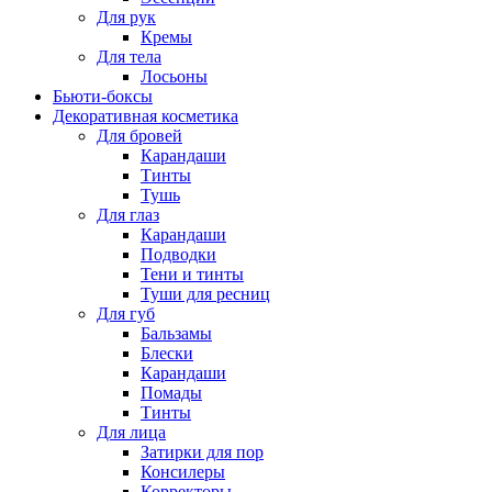
Для рук
Кремы
Для тела
Лосьоны
Бьюти-боксы
Декоративная косметика
Для бровей
Карандаши
Тинты
Тушь
Для глаз
Карандаши
Подводки
Тени и тинты
Туши для ресниц
Для губ
Бальзамы
Блески
Карандаши
Помады
Тинты
Для лица
Затирки для пор
Консилеры
Корректоры