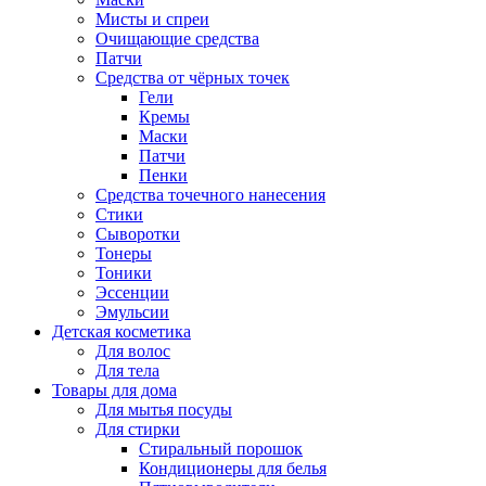
Мисты и спреи
Очищающие средства
Патчи
Средства от чёрных точек
Гели
Кремы
Маски
Патчи
Пенки
Средства точечного нанесения
Стики
Сыворотки
Тонеры
Тоники
Эссенции
Эмульсии
Детская косметика
Для волос
Для тела
Товары для дома
Для мытья посуды
Для стирки
Стиральный порошок
Кондиционеры для белья