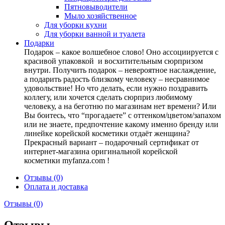
Пятновыводители
Мыло хозяйственное
Для уборки кухни
Для уборки ванной и туалета
Подарки
Подарок – какое волшебное слово! Оно ассоциируется с
красивой упаковкой и восхитительным сюрпризом
внутри. Получить подарок – невероятное наслаждение,
а подарить радость близкому человеку – несравнимое
удовольствие! Но что делать, если нужно поздравить
коллегу, или хочется сделать сюрприз любимому
человеку, а на беготню по магазинам нет времени? Или
Вы боитесь, что “прогадаете” с оттенком/цветом/запахом
или не знаете, предпочтение какому именно бренду или
линейке корейской косметики отдаёт женщина?
Прекрасный вариант – подарочный сертификат от
интернет-магазина оригинальной корейской
косметики myfanza.com !
Отзывы (0)
Оплата и доставка
Отзывы (0)