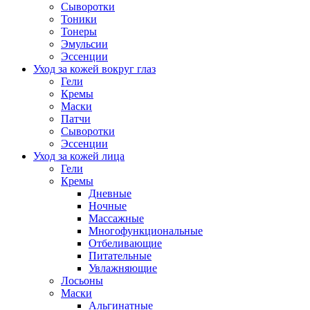
Сыворотки
Тоники
Тонеры
Эмульсии
Эссенции
Уход за кожей вокруг глаз
Гели
Кремы
Маски
Патчи
Сыворотки
Эссенции
Уход за кожей лица
Гели
Кремы
Дневные
Ночные
Массажные
Многофункциональные
Отбеливающие
Питательные
Увлажняющие
Лосьоны
Маски
Альгинатные