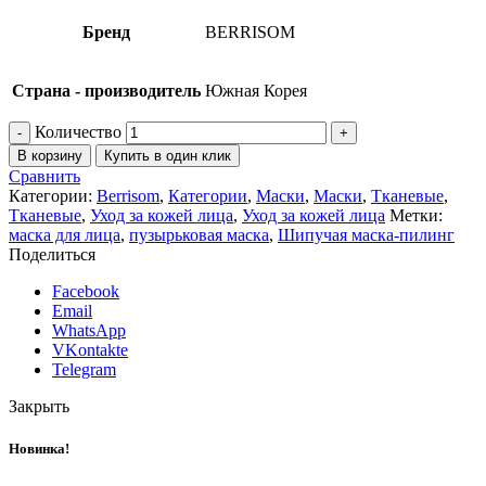
Бренд
BERRISOM
Страна - производитель
Южная Корея
Количество
В корзину
Купить в один клик
Сравнить
Категории:
Berrisom
,
Категории
,
Маски
,
Маски
,
Тканевые
,
Тканевые
,
Уход за кожей лица
,
Уход за кожей лица
Метки:
маска для лица
,
пузырьковая маска
,
Шипучая маска-пилинг
Поделиться
Facebook
Email
WhatsApp
VKontakte
Telegram
Закрыть
Новинка!