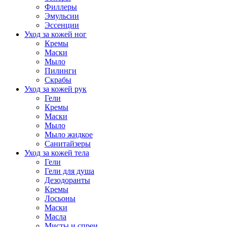
Филлеры
Эмульсии
Эссенции
Уход за кожей ног
Кремы
Маски
Мыло
Пилинги
Скрабы
Уход за кожей рук
Гели
Кремы
Маски
Мыло
Мыло жидкое
Санитайзеры
Уход за кожей тела
Гели
Гели для душа
Дезодоранты
Кремы
Лосьоны
Маски
Масла
Мисты и спреи