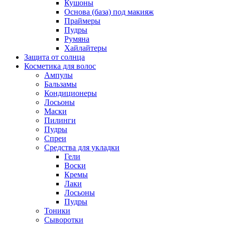
Кушоны
Основа (база) под макияж
Праймеры
Пудры
Румяна
Хайлайтеры
Защита от солнца
Косметика для волос
Ампулы
Бальзамы
Кондиционеры
Лосьоны
Маски
Пилинги
Пудры
Спреи
Средства для укладки
Гели
Воски
Кремы
Лаки
Лосьоны
Пудры
Тоники
Сыворотки