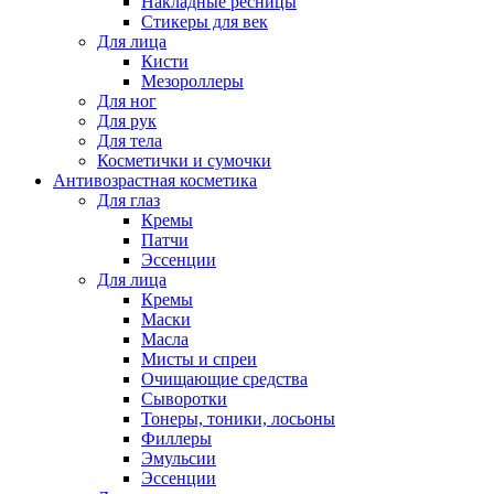
Накладные ресницы
Стикеры для век
Для лица
Кисти
Мезороллеры
Для ног
Для рук
Для тела
Косметички и сумочки
Антивозрастная косметика
Для глаз
Кремы
Патчи
Эссенции
Для лица
Кремы
Маски
Масла
Мисты и спреи
Очищающие средства
Сыворотки
Тонеры, тоники, лосьоны
Филлеры
Эмульсии
Эссенции