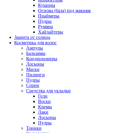
Кушоны
Основа (база) под макияж
Праймеры
Пудры
Румяна
Хайлайтеры
Защита от солнца
Косметика для волос
Ампулы
Бальзамы
Кондиционеры
Лосьоны
Маски
Пилинги
Пудры
Спреи
Средства для укладки
Гели
Воски
Кремы
Лаки
Лосьоны
Пудры
Тоники