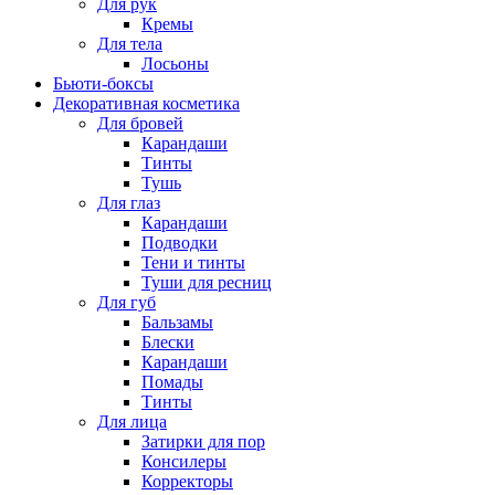
Для рук
Кремы
Для тела
Лосьоны
Бьюти-боксы
Декоративная косметика
Для бровей
Карандаши
Тинты
Тушь
Для глаз
Карандаши
Подводки
Тени и тинты
Туши для ресниц
Для губ
Бальзамы
Блески
Карандаши
Помады
Тинты
Для лица
Затирки для пор
Консилеры
Корректоры