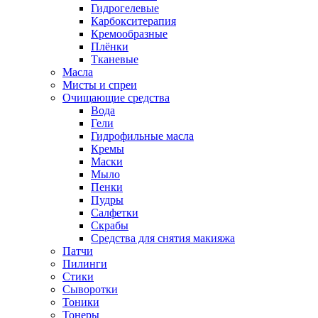
Гидрогелевые
Карбокситерапия
Кремообразные
Плёнки
Тканевые
Масла
Мисты и спреи
Очищающие средства
Вода
Гели
Гидрофильные масла
Кремы
Маски
Мыло
Пенки
Пудры
Салфетки
Скрабы
Средства для снятия макияжа
Патчи
Пилинги
Стики
Сыворотки
Тоники
Тонеры