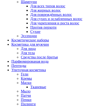
Шампуни
Для всех типов волос
Для жирных волос
Для повреждённых волос
Для сухих и ослабленных волос
Для укрепления и роста волос
Против перхоти
Сухие
Эссенции
Косметические наборы
Косметика для мужчин
Для лица
Для тела
Средства после бритья
Парфюмированая вода
Пептиды
Улиточная косметика
Гели
Кремы
Маски
Тканевые
Мыло
Патчи
Пенки
Пилинги