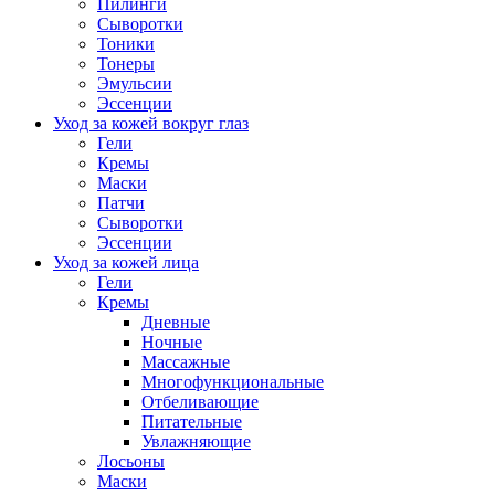
Пилинги
Сыворотки
Тоники
Тонеры
Эмульсии
Эссенции
Уход за кожей вокруг глаз
Гели
Кремы
Маски
Патчи
Сыворотки
Эссенции
Уход за кожей лица
Гели
Кремы
Дневные
Ночные
Массажные
Многофункциональные
Отбеливающие
Питательные
Увлажняющие
Лосьоны
Маски