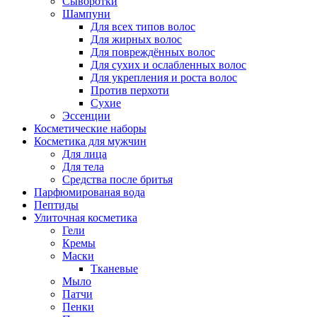
Сыворотки
Шампуни
Для всех типов волос
Для жирных волос
Для повреждённых волос
Для сухих и ослабленных волос
Для укрепления и роста волос
Против перхоти
Сухие
Эссенции
Косметические наборы
Косметика для мужчин
Для лица
Для тела
Средства после бритья
Парфюмированая вода
Пептиды
Улиточная косметика
Гели
Кремы
Маски
Тканевые
Мыло
Патчи
Пенки