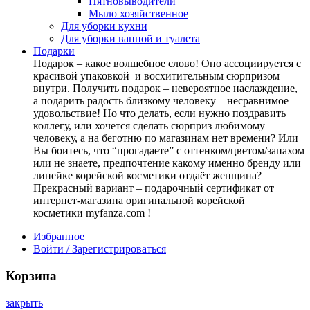
Пятновыводители
Мыло хозяйственное
Для уборки кухни
Для уборки ванной и туалета
Подарки
Подарок – какое волшебное слово! Оно ассоциируется с
красивой упаковкой и восхитительным сюрпризом
внутри. Получить подарок – невероятное наслаждение,
а подарить радость близкому человеку – несравнимое
удовольствие! Но что делать, если нужно поздравить
коллегу, или хочется сделать сюрприз любимому
человеку, а на беготню по магазинам нет времени? Или
Вы боитесь, что “прогадаете” с оттенком/цветом/запахом
или не знаете, предпочтение какому именно бренду или
линейке корейской косметики отдаёт женщина?
Прекрасный вариант – подарочный сертификат от
интернет-магазина оригинальной корейской
косметики myfanza.com !
Избранное
Войти / Зарегистрироваться
Корзина
закрыть