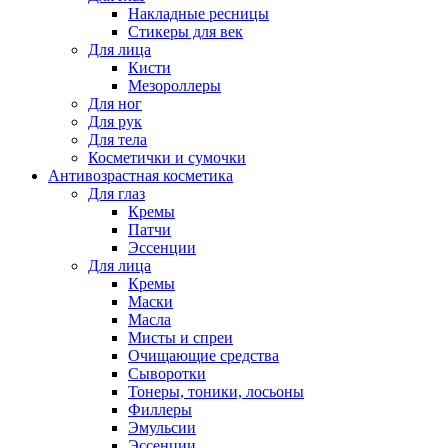
Накладные ресницы
Стикеры для век
Для лица
Кисти
Мезороллеры
Для ног
Для рук
Для тела
Косметички и сумочки
Антивозрастная косметика
Для глаз
Кремы
Патчи
Эссенции
Для лица
Кремы
Маски
Масла
Мисты и спреи
Очищающие средства
Сыворотки
Тонеры, тоники, лосьоны
Филлеры
Эмульсии
Эссенции