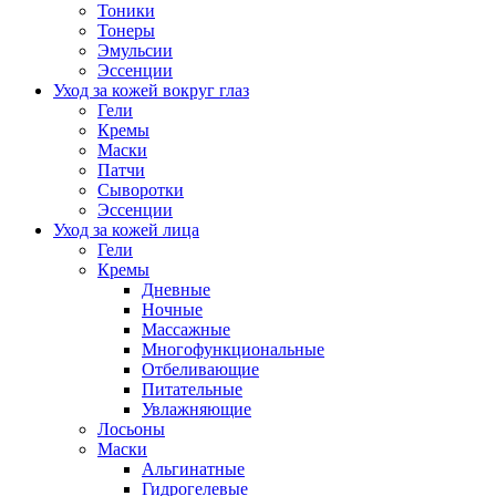
Тоники
Тонеры
Эмульсии
Эссенции
Уход за кожей вокруг глаз
Гели
Кремы
Маски
Патчи
Сыворотки
Эссенции
Уход за кожей лица
Гели
Кремы
Дневные
Ночные
Массажные
Многофункциональные
Отбеливающие
Питательные
Увлажняющие
Лосьоны
Маски
Альгинатные
Гидрогелевые