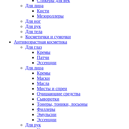
Стикеры для век
Для лица
Кисти
Мезороллеры
Для ног
Для рук
Для тела
Косметички и сумочки
Антивозрастная косметика
Для глаз
Кремы
Патчи
Эссенции
Для лица
Кремы
Маски
Масла
Мисты и спреи
Очищающие средства
Сыворотки
Тонеры, тоники, лосьоны
Филлеры
Эмульсии
Эссенции
Для рук