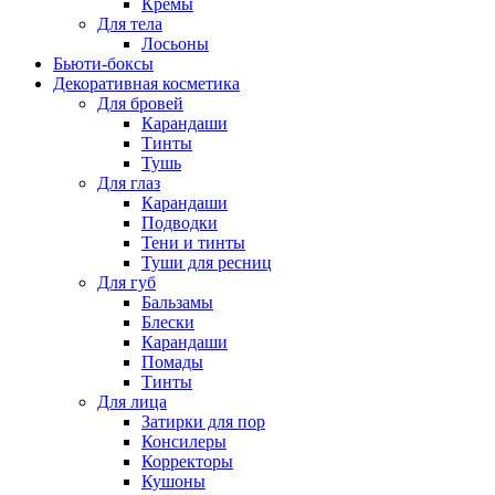
Кремы
Для тела
Лосьоны
Бьюти-боксы
Декоративная косметика
Для бровей
Карандаши
Тинты
Тушь
Для глаз
Карандаши
Подводки
Тени и тинты
Туши для ресниц
Для губ
Бальзамы
Блески
Карандаши
Помады
Тинты
Для лица
Затирки для пор
Консилеры
Корректоры
Кушоны