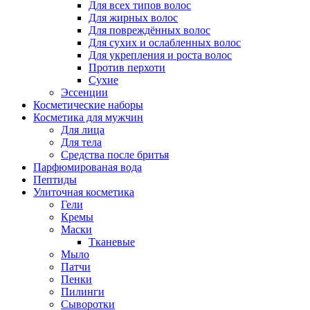
Для всех типов волос
Для жирных волос
Для повреждённых волос
Для сухих и ослабленных волос
Для укрепления и роста волос
Против перхоти
Сухие
Эссенции
Косметические наборы
Косметика для мужчин
Для лица
Для тела
Средства после бритья
Парфюмированая вода
Пептиды
Улиточная косметика
Гели
Кремы
Маски
Тканевые
Мыло
Патчи
Пенки
Пилинги
Сыворотки