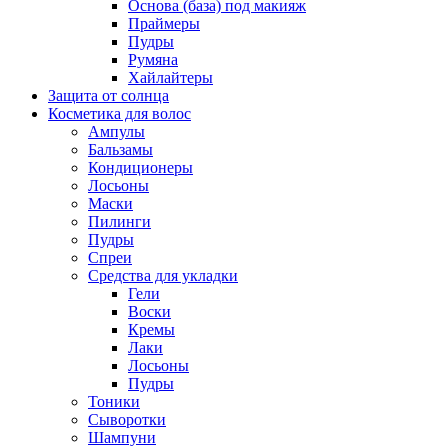
Основа (база) под макияж
Праймеры
Пудры
Румяна
Хайлайтеры
Защита от солнца
Косметика для волос
Ампулы
Бальзамы
Кондиционеры
Лосьоны
Маски
Пилинги
Пудры
Спреи
Средства для укладки
Гели
Воски
Кремы
Лаки
Лосьоны
Пудры
Тоники
Сыворотки
Шампуни