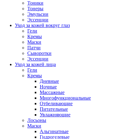
Тоники
Тонеры
Эмульсии
Эссенции
Уход за кожей вокруг глаз
Гели
Кремы
Маски
Патчи
Сыворотки
Эссенции
Уход за кожей лица
Гели
Кремы
Дневные
Ночные
Массажные
Многофункциональные
Отбеливающие
Питательные
Увлажняющие
Лосьоны
Маски
Альгинатные
Гидрогелевые