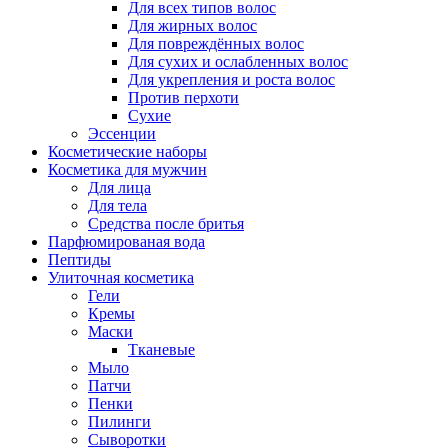
Для всех типов волос
Для жирных волос
Для повреждённых волос
Для сухих и ослабленных волос
Для укрепления и роста волос
Против перхоти
Сухие
Эссенции
Косметические наборы
Косметика для мужчин
Для лица
Для тела
Средства после бритья
Парфюмированая вода
Пептиды
Улиточная косметика
Гели
Кремы
Маски
Тканевые
Мыло
Патчи
Пенки
Пилинги
Сыворотки