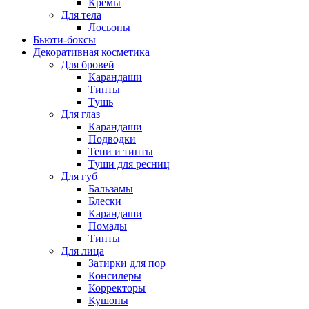
Кремы
Для тела
Лосьоны
Бьюти-боксы
Декоративная косметика
Для бровей
Карандаши
Тинты
Тушь
Для глаз
Карандаши
Подводки
Тени и тинты
Туши для ресниц
Для губ
Бальзамы
Блески
Карандаши
Помады
Тинты
Для лица
Затирки для пор
Консилеры
Корректоры
Кушоны