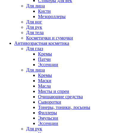
Стикеры для век
Для лица
Кисти
Мезороллеры
Для ног
Для рук
Для тела
Косметички и сумочки
Антивозрастная косметика
Для глаз
Кремы
Патчи
Эссенции
Для лица
Кремы
Маски
Масла
Мисты и спреи
Очищающие средства
Сыворотки
Тонеры, тоники, лосьоны
Филлеры
Эмульсии
Эссенции
Для рук