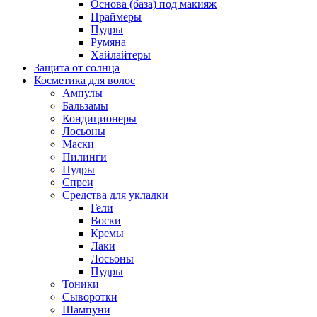
Основа (база) под макияж
Праймеры
Пудры
Румяна
Хайлайтеры
Защита от солнца
Косметика для волос
Ампулы
Бальзамы
Кондиционеры
Лосьоны
Маски
Пилинги
Пудры
Спреи
Средства для укладки
Гели
Воски
Кремы
Лаки
Лосьоны
Пудры
Тоники
Сыворотки
Шампуни