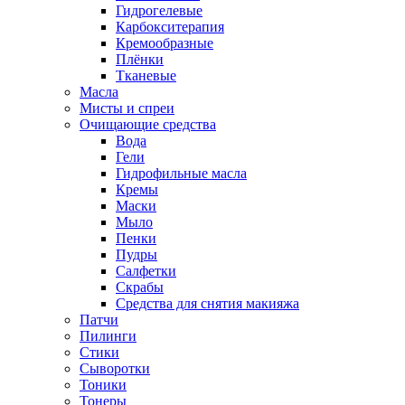
Гидрогелевые
Карбокситерапия
Кремообразные
Плёнки
Тканевые
Масла
Мисты и спреи
Очищающие средства
Вода
Гели
Гидрофильные масла
Кремы
Маски
Мыло
Пенки
Пудры
Салфетки
Скрабы
Средства для снятия макияжа
Патчи
Пилинги
Стики
Сыворотки
Тоники
Тонеры