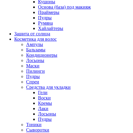
Кушоны
Основа (база) под макияж
Праймеры
Пудры
Румяна
Хайлайтеры
Защита от солнца
Косметика для волос
Ампулы
Бальзамы
Кондиционеры
Лосьоны
Маски
Пилинги
Пудры
Спреи
Средства для укладки
Гели
Воски
Кремы
Лаки
Лосьоны
Пудры
Тоники
Сыворотки