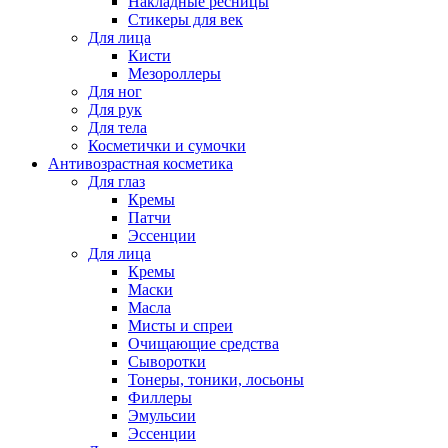
Накладные ресницы
Стикеры для век
Для лица
Кисти
Мезороллеры
Для ног
Для рук
Для тела
Косметички и сумочки
Антивозрастная косметика
Для глаз
Кремы
Патчи
Эссенции
Для лица
Кремы
Маски
Масла
Мисты и спреи
Очищающие средства
Сыворотки
Тонеры, тоники, лосьоны
Филлеры
Эмульсии
Эссенции