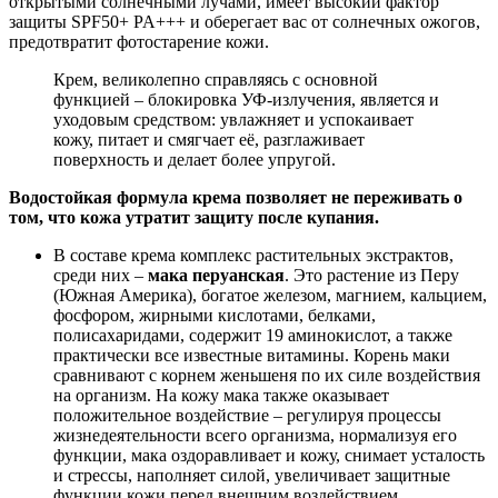
открытыми солнечными лучами, имеет высокий фактор
защиты SPF50+ PA+++ и оберегает вас от солнечных ожогов,
предотвратит фотостарение кожи.
Крем, великолепно справляясь с основной
функцией – блокировка УФ-излучения, является и
уходовым средством: увлажняет и успокаивает
кожу, питает и смягчает её, разглаживает
поверхность и делает более упругой.
Водостойкая формула крема позволяет не переживать о
том, что кожа утратит защиту после купания.
В составе крема комплекс растительных экстрактов,
среди них –
мака перуанская
. Это растение из Перу
(Южная Америка), богатое железом, магнием, кальцием,
фосфором, жирными кислотами, белками,
полисахаридами, содержит 19 аминокислот, а также
практически все известные витамины. Корень маки
сравнивают с корнем женьшеня по их силе воздействия
на организм. На кожу мака также оказывает
положительное воздействие – регулируя процессы
жизнедеятельности всего организма, нормализуя его
функции, мака оздоравливает и кожу, снимает усталость
и стрессы, наполняет силой, увеличивает защитные
функции кожи перед внешним воздействием