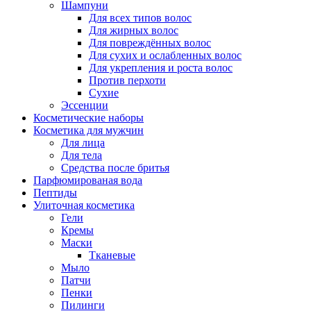
Шампуни
Для всех типов волос
Для жирных волос
Для повреждённых волос
Для сухих и ослабленных волос
Для укрепления и роста волос
Против перхоти
Сухие
Эссенции
Косметические наборы
Косметика для мужчин
Для лица
Для тела
Средства после бритья
Парфюмированая вода
Пептиды
Улиточная косметика
Гели
Кремы
Маски
Тканевые
Мыло
Патчи
Пенки
Пилинги