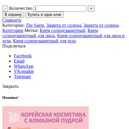
Количество
В корзину
Купить в один клик
Сравнить
Категории:
The Saem
,
Защита от солнца
,
Защита от солнца
,
Категории
Метки:
Крем солнцезащитный
,
Крем
солнцезащитный для лица
,
Крем солнцезащитный для лица и
тела
,
Крем солнцезащитный для тела
Поделиться
Facebook
Email
WhatsApp
VKontakte
Telegram
Закрыть
Новинка!