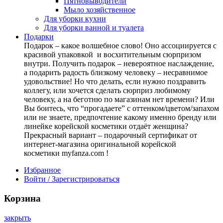
Пятновыводители
Мыло хозяйственное
Для уборки кухни
Для уборки ванной и туалета
Подарки
Подарок – какое волшебное слово! Оно ассоциируется с
красивой упаковкой и восхитительным сюрпризом
внутри. Получить подарок – невероятное наслаждение,
а подарить радость близкому человеку – несравнимое
удовольствие! Но что делать, если нужно поздравить
коллегу, или хочется сделать сюрприз любимому
человеку, а на беготню по магазинам нет времени? Или
Вы боитесь, что “прогадаете” с оттенком/цветом/запахом
или не знаете, предпочтение какому именно бренду или
линейке корейской косметики отдаёт женщина?
Прекрасный вариант – подарочный сертификат от
интернет-магазина оригинальной корейской
косметики myfanza.com !
Избранное
Войти / Зарегистрироваться
Корзина
закрыть