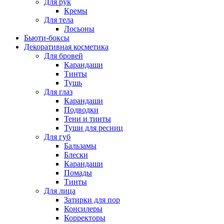
Для рук
Кремы
Для тела
Лосьоны
Бьюти-боксы
Декоративная косметика
Для бровей
Карандаши
Тинты
Тушь
Для глаз
Карандаши
Подводки
Тени и тинты
Туши для ресниц
Для губ
Бальзамы
Блески
Карандаши
Помады
Тинты
Для лица
Затирки для пор
Консилеры
Корректоры