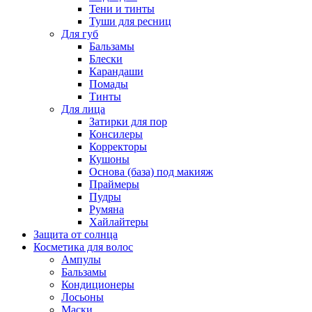
Тени и тинты
Туши для ресниц
Для губ
Бальзамы
Блески
Карандаши
Помады
Тинты
Для лица
Затирки для пор
Консилеры
Корректоры
Кушоны
Основа (база) под макияж
Праймеры
Пудры
Румяна
Хайлайтеры
Защита от солнца
Косметика для волос
Ампулы
Бальзамы
Кондиционеры
Лосьоны
Маски