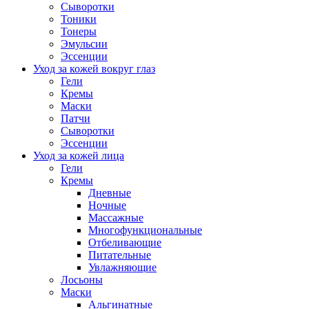
Сыворотки
Тоники
Тонеры
Эмульсии
Эссенции
Уход за кожей вокруг глаз
Гели
Кремы
Маски
Патчи
Сыворотки
Эссенции
Уход за кожей лица
Гели
Кремы
Дневные
Ночные
Массажные
Многофункциональные
Отбеливающие
Питательные
Увлажняющие
Лосьоны
Маски
Альгинатные