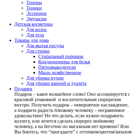
Тонеры
Тоники
Эссенции
Эмульсии
Детская косметика
Для волос
Для тела
Товары для дома
Для мытья посуды
Для стирки
Стиральный порошок
Кондиционеры для белья
Пятновыводители
Мыло хозяйственное
Для уборки кухни
Для уборки ванной и туалета
Подарки
Подарок – какое волшебное слово! Оно ассоциируется с
красивой упаковкой и восхитительным сюрпризом
внутри. Получить подарок – невероятное наслаждение,
а подарить радость близкому человеку – несравнимое
удовольствие! Но что делать, если нужно поздравить
коллегу, или хочется сделать сюрприз любимому
человеку, а на беготню по магазинам нет времени? Или
Вы боитесь, что “прогадаете” с оттенком/цветом/запахом