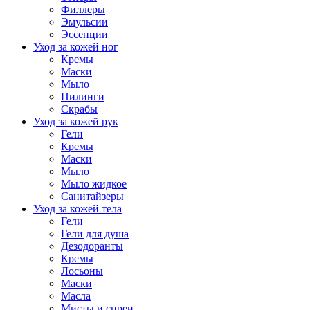
Филлеры
Эмульсии
Эссенции
Уход за кожей ног
Кремы
Маски
Мыло
Пилинги
Скрабы
Уход за кожей рук
Гели
Кремы
Маски
Мыло
Мыло жидкое
Санитайзеры
Уход за кожей тела
Гели
Гели для душа
Дезодоранты
Кремы
Лосьоны
Маски
Масла
Мисты и спреи