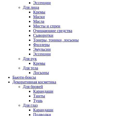
Эссенции
Для лица
Кремы
Маски
Масла
Мисты и спреи
Очищающие средства
Сыворотки
Тонеры, тоники, лосьоны
Филлеры
Эмульсии
Эссенции
Для рук
Кремы
Для тела
Лосьоны
Бьюти-боксы
Декоративная косметика
Для бровей
Карандаши
Тинты
Тушь
Для глаз
Карандаши
Подводки