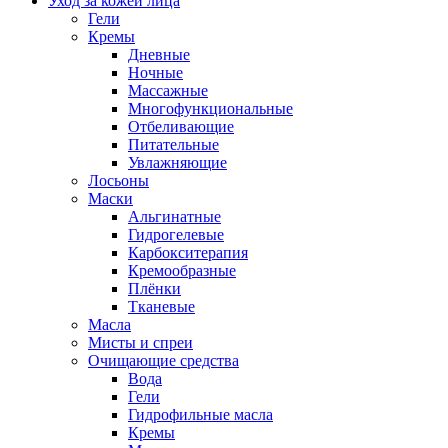
Уход за кожей лица
Гели
Кремы
Дневные
Ночные
Массажные
Многофункциональные
Отбеливающие
Питательные
Увлажняющие
Лосьоны
Маски
Альгинатные
Гидрогелевые
Карбокситерапия
Кремообразные
Плёнки
Тканевые
Масла
Мисты и спреи
Очищающие средства
Вода
Гели
Гидрофильные масла
Кремы