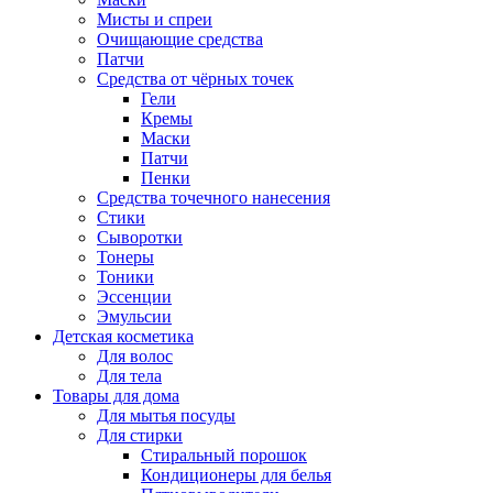
Мисты и спреи
Очищающие средства
Патчи
Средства от чёрных точек
Гели
Кремы
Маски
Патчи
Пенки
Средства точечного нанесения
Стики
Сыворотки
Тонеры
Тоники
Эссенции
Эмульсии
Детская косметика
Для волос
Для тела
Товары для дома
Для мытья посуды
Для стирки
Стиральный порошок
Кондиционеры для белья