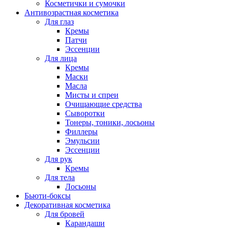
Косметички и сумочки
Антивозрастная косметика
Для глаз
Кремы
Патчи
Эссенции
Для лица
Кремы
Маски
Масла
Мисты и спреи
Очищающие средства
Сыворотки
Тонеры, тоники, лосьоны
Филлеры
Эмульсии
Эссенции
Для рук
Кремы
Для тела
Лосьоны
Бьюти-боксы
Декоративная косметика
Для бровей
Карандаши