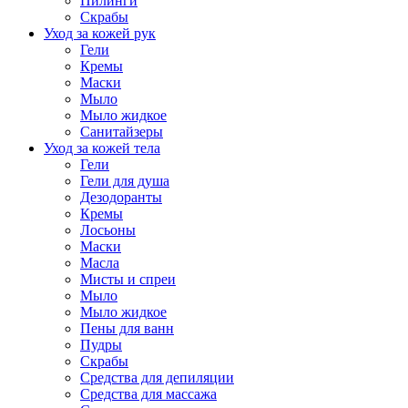
Пилинги
Скрабы
Уход за кожей рук
Гели
Кремы
Маски
Мыло
Мыло жидкое
Санитайзеры
Уход за кожей тела
Гели
Гели для душа
Дезодоранты
Кремы
Лосьоны
Маски
Масла
Мисты и спреи
Мыло
Мыло жидкое
Пены для ванн
Пудры
Скрабы
Средства для депиляции
Средства для массажа