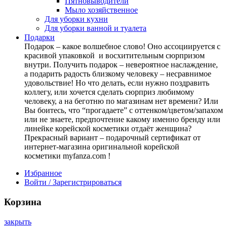
Пятновыводители
Мыло хозяйственное
Для уборки кухни
Для уборки ванной и туалета
Подарки
Подарок – какое волшебное слово! Оно ассоциируется с
красивой упаковкой и восхитительным сюрпризом
внутри. Получить подарок – невероятное наслаждение,
а подарить радость близкому человеку – несравнимое
удовольствие! Но что делать, если нужно поздравить
коллегу, или хочется сделать сюрприз любимому
человеку, а на беготню по магазинам нет времени? Или
Вы боитесь, что “прогадаете” с оттенком/цветом/запахом
или не знаете, предпочтение какому именно бренду или
линейке корейской косметики отдаёт женщина?
Прекрасный вариант – подарочный сертификат от
интернет-магазина оригинальной корейской
косметики myfanza.com !
Избранное
Войти / Зарегистрироваться
Корзина
закрыть