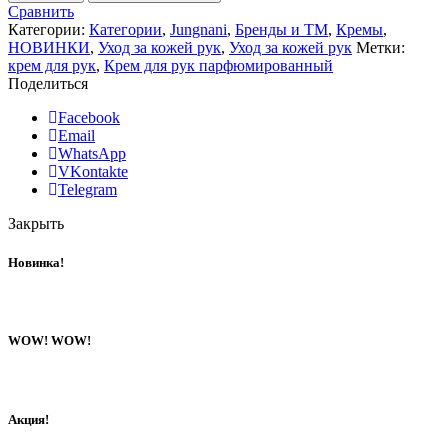
Сравнить
Категории:
Категории
,
Jungnani
,
Бренды и ТМ
,
Кремы
,
НОВИНКИ
,
Уход за кожей рук
,
Уход за кожей рук
Метки:
крем для рук
,
Крем для рук парфюмированный
Поделиться
Facebook
Email
WhatsApp
VKontakte
Telegram
Закрыть
Новинка!
WOW! WOW!
Акция!