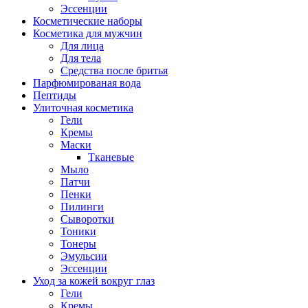
Эссенции
Косметические наборы
Косметика для мужчин
Для лица
Для тела
Средства после бритья
Парфюмированая вода
Пептиды
Улиточная косметика
Гели
Кремы
Маски
Тканевые
Мыло
Патчи
Пенки
Пилинги
Сыворотки
Тоники
Тонеры
Эмульсии
Эссенции
Уход за кожей вокруг глаз
Гели
Кремы