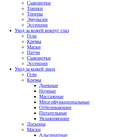
Сыворотки
Тоники
Тонеры
Эмульсии
Эссенции
Уход за кожей вокруг глаз
Гели
Кремы
Маски
Патчи
Сыворотки
Эссенции
Уход за кожей лица
Гели
Кремы
Дневные
Ночные
Массажные
Многофункциональные
Отбеливающие
Питательные
Увлажняющие
Лосьоны
Маски
Альгинатные