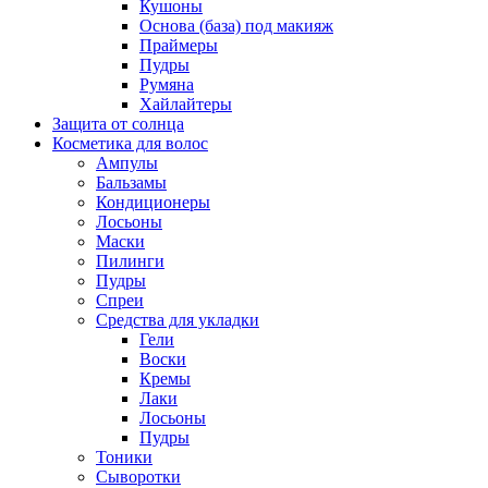
Кушоны
Основа (база) под макияж
Праймеры
Пудры
Румяна
Хайлайтеры
Защита от солнца
Косметика для волос
Ампулы
Бальзамы
Кондиционеры
Лосьоны
Маски
Пилинги
Пудры
Спреи
Средства для укладки
Гели
Воски
Кремы
Лаки
Лосьоны
Пудры
Тоники
Сыворотки