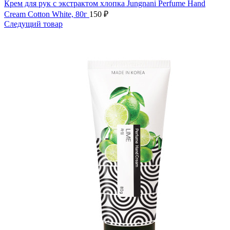
Крем для рук с экстрактом хлопка Jungnani Perfume Hand
Cream Cotton White, 80г
150
₽
Следущий товар