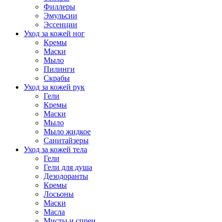
Филлеры
Эмульсии
Эссенции
Уход за кожей ног
Кремы
Маски
Мыло
Пилинги
Скрабы
Уход за кожей рук
Гели
Кремы
Маски
Мыло
Мыло жидкое
Санитайзеры
Уход за кожей тела
Гели
Гели для душа
Дезодоранты
Кремы
Лосьоны
Маски
Масла
Мисты и спреи