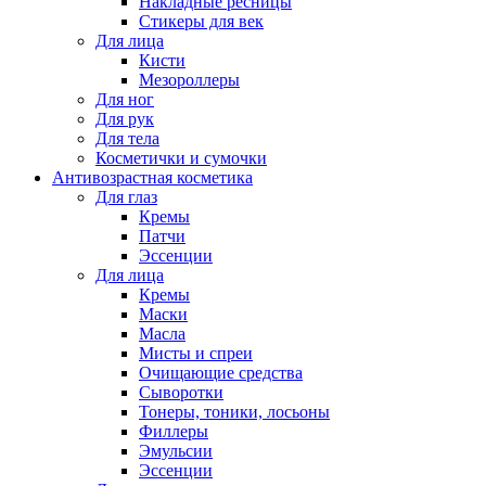
Накладные ресницы
Стикеры для век
Для лица
Кисти
Мезороллеры
Для ног
Для рук
Для тела
Косметички и сумочки
Антивозрастная косметика
Для глаз
Кремы
Патчи
Эссенции
Для лица
Кремы
Маски
Масла
Мисты и спреи
Очищающие средства
Сыворотки
Тонеры, тоники, лосьоны
Филлеры
Эмульсии
Эссенции