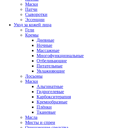
Маски
Патчи
Сыворотки
Эссенции
Уход за кожей лица
Гели
Кремы
Дневные
Ночные
Массажные
Многофункциональные
Отбеливающие
Питательные
Увлажняющие
Лосьоны
Маски
Альгинатные
Гидрогелевые
Карбокситерапия
Кремообразные
Плёнки
Тканевые
Масла
Мисты и спреи
Очищающие средства