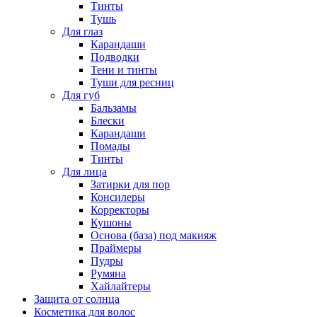
Тинты
Тушь
Для глаз
Карандаши
Подводки
Тени и тинты
Туши для ресниц
Для губ
Бальзамы
Блески
Карандаши
Помады
Тинты
Для лица
Затирки для пор
Консилеры
Корректоры
Кушоны
Основа (база) под макияж
Праймеры
Пудры
Румяна
Хайлайтеры
Защита от солнца
Косметика для волос