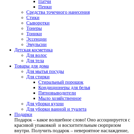
Патчи
Пенки
Средства точечного нанесения
Стики
Сыворотки
Тонеры
Тоники
Эссенции
Эмульсии
Детская косметика
Для волос
Для тела
Товары для дома
Для мытья посуды
Для стирки
Стиральный порошок
Кондиционеры для белья
Пятновыводители
Мыло хозяйственное
Для уборки кухни
Для уборки ванной и туалета
Подарки
Подарок – какое волшебное слово! Оно ассоциируется с
красивой упаковкой и восхитительным сюрпризом
внутри. Получить подарок – невероятное наслаждение,