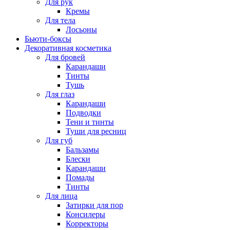
Для рук
Кремы
Для тела
Лосьоны
Бьюти-боксы
Декоративная косметика
Для бровей
Карандаши
Тинты
Тушь
Для глаз
Карандаши
Подводки
Тени и тинты
Туши для ресниц
Для губ
Бальзамы
Блески
Карандаши
Помады
Тинты
Для лица
Затирки для пор
Консилеры
Корректоры