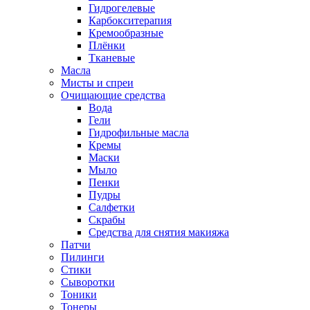
Гидрогелевые
Карбокситерапия
Кремообразные
Плёнки
Тканевые
Масла
Мисты и спреи
Очищающие средства
Вода
Гели
Гидрофильные масла
Кремы
Маски
Мыло
Пенки
Пудры
Салфетки
Скрабы
Средства для снятия макияжа
Патчи
Пилинги
Стики
Сыворотки
Тоники
Тонеры