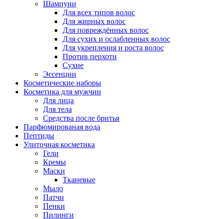
Шампуни
Для всех типов волос
Для жирных волос
Для повреждённых волос
Для сухих и ослабленных волос
Для укрепления и роста волос
Против перхоти
Сухие
Эссенции
Косметические наборы
Косметика для мужчин
Для лица
Для тела
Средства после бритья
Парфюмированая вода
Пептиды
Улиточная косметика
Гели
Кремы
Маски
Тканевые
Мыло
Патчи
Пенки
Пилинги