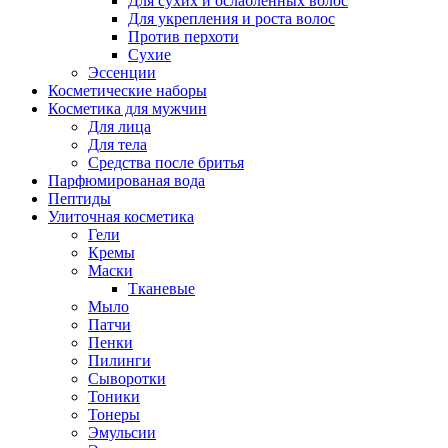
Для сухих и ослабленных волос
Для укрепления и роста волос
Против перхоти
Сухие
Эссенции
Косметические наборы
Косметика для мужчин
Для лица
Для тела
Средства после бритья
Парфюмированая вода
Пептиды
Улиточная косметика
Гели
Кремы
Маски
Тканевые
Мыло
Патчи
Пенки
Пилинги
Сыворотки
Тоники
Тонеры
Эмульсии