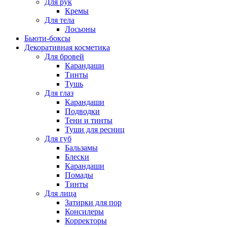
Для рук
Кремы
Для тела
Лосьоны
Бьюти-боксы
Декоративная косметика
Для бровей
Карандаши
Тинты
Тушь
Для глаз
Карандаши
Подводки
Тени и тинты
Туши для ресниц
Для губ
Бальзамы
Блески
Карандаши
Помады
Тинты
Для лица
Затирки для пор
Консилеры
Корректоры