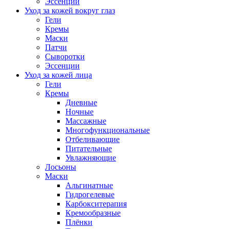
Эссенции
Уход за кожей вокруг глаз
Гели
Кремы
Маски
Патчи
Сыворотки
Эссенции
Уход за кожей лица
Гели
Кремы
Дневные
Ночные
Массажные
Многофункциональные
Отбеливающие
Питательные
Увлажняющие
Лосьоны
Маски
Альгинатные
Гидрогелевые
Карбокситерапия
Кремообразные
Плёнки