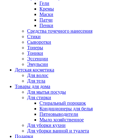
Гели
Кремы
Маски
Патчи
Пенки
Средства точечного нанесения
Стики
Сыворотки
Тонеры
Тоники
Эссенции
Эмульсии
Детская косметика
Для волос
Для тела
Товары для дома
Для мытья посуды
Для стирки
Стиральный порошок
Кондиционеры для белья
Пятновыводители
Мыло хозяйственное
Для уборки кухни
Для уборки ванной и туалета
Подарки