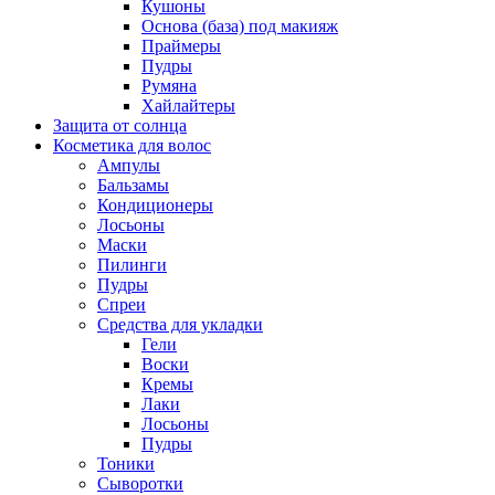
Кушоны
Основа (база) под макияж
Праймеры
Пудры
Румяна
Хайлайтеры
Защита от солнца
Косметика для волос
Ампулы
Бальзамы
Кондиционеры
Лосьоны
Маски
Пилинги
Пудры
Спреи
Средства для укладки
Гели
Воски
Кремы
Лаки
Лосьоны
Пудры
Тоники
Сыворотки