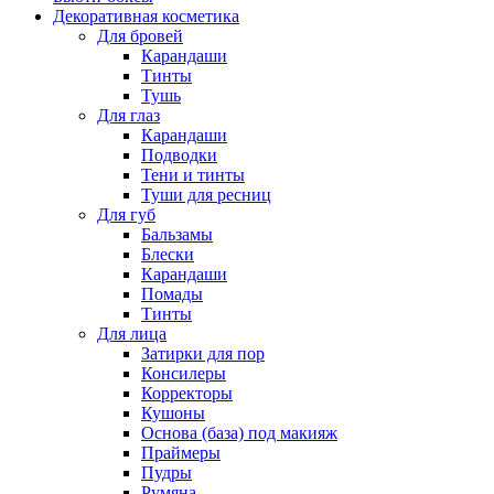
Декоративная косметика
Для бровей
Карандаши
Тинты
Тушь
Для глаз
Карандаши
Подводки
Тени и тинты
Туши для ресниц
Для губ
Бальзамы
Блески
Карандаши
Помады
Тинты
Для лица
Затирки для пор
Консилеры
Корректоры
Кушоны
Основа (база) под макияж
Праймеры
Пудры
Румяна