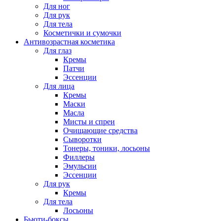
Для ног
Для рук
Для тела
Косметички и сумочки
Антивозрастная косметика
Для глаз
Кремы
Патчи
Эссенции
Для лица
Кремы
Маски
Масла
Мисты и спреи
Очищающие средства
Сыворотки
Тонеры, тоники, лосьоны
Филлеры
Эмульсии
Эссенции
Для рук
Кремы
Для тела
Лосьоны
Бьюти-боксы