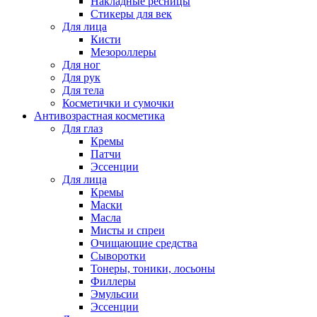
Накладные ресницы
Стикеры для век
Для лица
Кисти
Мезороллеры
Для ног
Для рук
Для тела
Косметички и сумочки
Антивозрастная косметика
Для глаз
Кремы
Патчи
Эссенции
Для лица
Кремы
Маски
Масла
Мисты и спреи
Очищающие средства
Сыворотки
Тонеры, тоники, лосьоны
Филлеры
Эмульсии
Эссенции