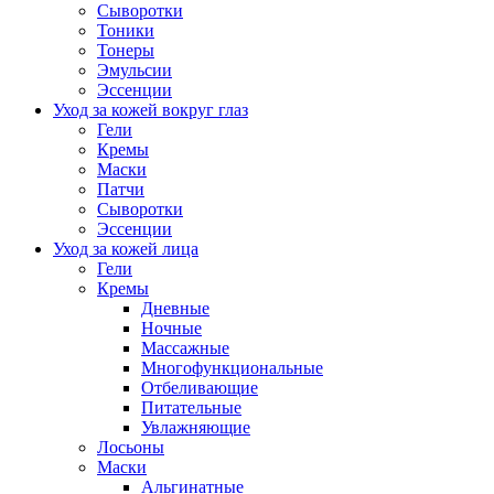
Сыворотки
Тоники
Тонеры
Эмульсии
Эссенции
Уход за кожей вокруг глаз
Гели
Кремы
Маски
Патчи
Сыворотки
Эссенции
Уход за кожей лица
Гели
Кремы
Дневные
Ночные
Массажные
Многофункциональные
Отбеливающие
Питательные
Увлажняющие
Лосьоны
Маски
Альгинатные