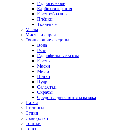
Гидрогелевые
Карбокситерапия
Кремообразные
Плёнки
Тканевые
Масла
Мисты и спреи
Очищающие средства
Вода
Гели
Гидрофильные масла
Кремы
Маски
Мыло
Пенки
Пудры
Салфетки
Скрабы
Средства для снятия макияжа
Патчи
Пилинги
Стики
Сыворотки
Тоники
Тонеры