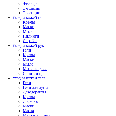
Филлеры
Эмульсии
Эссенции
Уход за кожей ног
Кремы
Маски
Мыло
Пилинги
Скрабы
Уход за кожей рук
Гели
Кремы
Маски
Мыло
Мыло жидкое
Санитайзеры
Уход за кожей тела
Гели
Гели для душа
Дезодоранты
Кремы
Лосьоны
Маски
Масла
Мисты и спреи