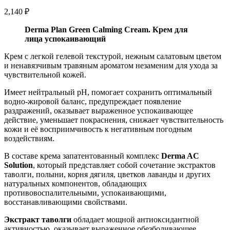
2,140
₽
Derma Plan Green Calming Cream. Крем для
лица успокаивающий
Крем с легкой гелевой текстурой, нежным салатовым цветом
и ненавязчивым травяным ароматом незаменим для ухода за
чувствительной кожей.
Имеет нейтральный pH, помогает сохранить оптимальный
водно-жировой баланс, предупреждает появление
раздражений, оказывает выраженное успокаивающее
действие, уменьшает покраснения, снижает чувствительность
кожи и её восприимчивость к негативным погодным
воздействиям.
В составе крема запатентованный комплекс
Derma AC
Solution
, который представляет собой сочетание экстрактов
таволги, полыни, корня дягиля, цветков лаванды и других
натуральных компонентов, обладающих
противовоспалительными, успокаивающими,
восстанавливающими свойствами.
Экстракт таволги
обладает мощной антиоксидантной
активностью, оказывает выраженное обезболивающее,