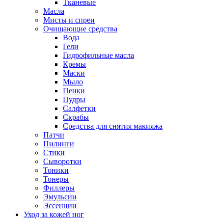
Тканевые
Масла
Мисты и спреи
Очищающие средства
Вода
Гели
Гидрофильные масла
Кремы
Маски
Мыло
Пенки
Пудры
Салфетки
Скрабы
Средства для снятия макияжа
Патчи
Пилинги
Стики
Сыворотки
Тоники
Тонеры
Филлеры
Эмульсии
Эссенции
Уход за кожей ног