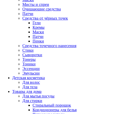
Мисты и спреи
Очищающие средства
Патчи
Средства от чёрных точек
Гели
Кремы
Маски
Патчи
Пенки
Средства точечного нанесения
Стики
Сыворотки
Тонеры
Тоники
Эссенции
Эмульсии
Детская косметика
Для волос
Для тела
Товары для дома
Для мытья посуды
Для стирки
Стиральный порошок
Кондиционеры для белья