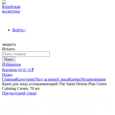
Войти /
закрыть
Искать:
Зарегистрироваться
Поиск
Избранное
Корзина (
o
)
0
/
0
₽
Назад
Главная
Категории
Уход за кожей лица
Кремы
Увлажняющие
Крем для лица успокаивающий The Saem Derma Plan Green
Calming Cream, 70 мл
Предыдущий товар