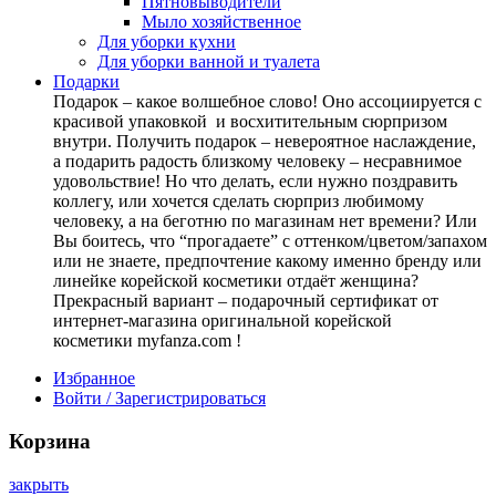
Пятновыводители
Мыло хозяйственное
Для уборки кухни
Для уборки ванной и туалета
Подарки
Подарок – какое волшебное слово! Оно ассоциируется с
красивой упаковкой и восхитительным сюрпризом
внутри. Получить подарок – невероятное наслаждение,
а подарить радость близкому человеку – несравнимое
удовольствие! Но что делать, если нужно поздравить
коллегу, или хочется сделать сюрприз любимому
человеку, а на беготню по магазинам нет времени? Или
Вы боитесь, что “прогадаете” с оттенком/цветом/запахом
или не знаете, предпочтение какому именно бренду или
линейке корейской косметики отдаёт женщина?
Прекрасный вариант – подарочный сертификат от
интернет-магазина оригинальной корейской
косметики myfanza.com !
Избранное
Войти / Зарегистрироваться
Корзина
закрыть