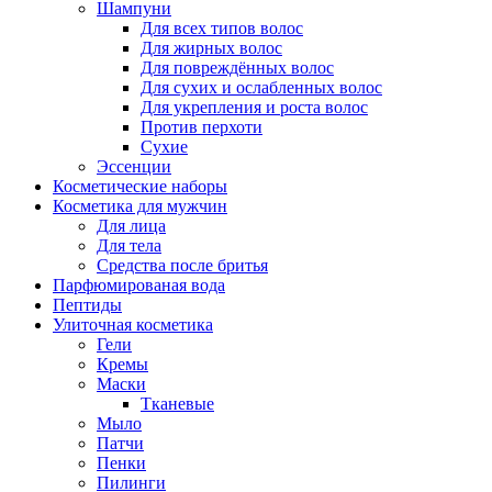
Шампуни
Для всех типов волос
Для жирных волос
Для повреждённых волос
Для сухих и ослабленных волос
Для укрепления и роста волос
Против перхоти
Сухие
Эссенции
Косметические наборы
Косметика для мужчин
Для лица
Для тела
Средства после бритья
Парфюмированая вода
Пептиды
Улиточная косметика
Гели
Кремы
Маски
Тканевые
Мыло
Патчи
Пенки
Пилинги