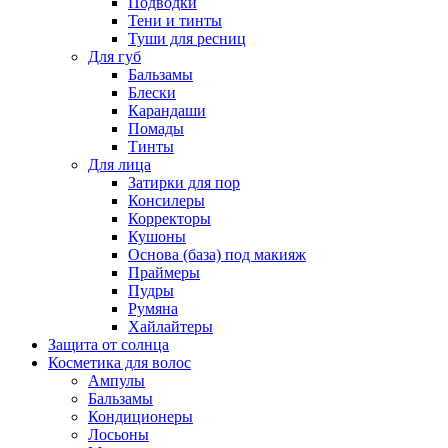
Подводки
Тени и тинты
Туши для ресниц
Для губ
Бальзамы
Блески
Карандаши
Помады
Тинты
Для лица
Затирки для пор
Консилеры
Корректоры
Кушоны
Основа (база) под макияж
Праймеры
Пудры
Румяна
Хайлайтеры
Защита от солнца
Косметика для волос
Ампулы
Бальзамы
Кондиционеры
Лосьоны