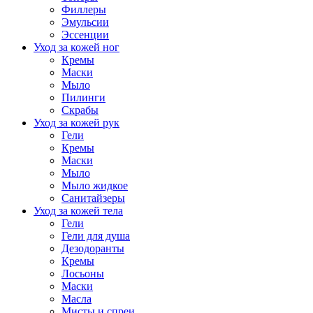
Филлеры
Эмульсии
Эссенции
Уход за кожей ног
Кремы
Маски
Мыло
Пилинги
Скрабы
Уход за кожей рук
Гели
Кремы
Маски
Мыло
Мыло жидкое
Санитайзеры
Уход за кожей тела
Гели
Гели для душа
Дезодоранты
Кремы
Лосьоны
Маски
Масла
Мисты и спреи