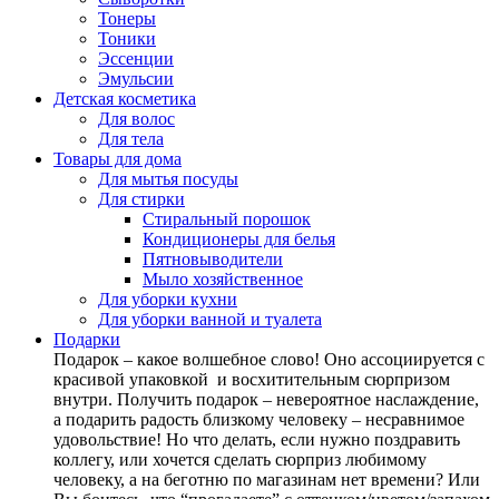
Тонеры
Тоники
Эссенции
Эмульсии
Детская косметика
Для волос
Для тела
Товары для дома
Для мытья посуды
Для стирки
Стиральный порошок
Кондиционеры для белья
Пятновыводители
Мыло хозяйственное
Для уборки кухни
Для уборки ванной и туалета
Подарки
Подарок – какое волшебное слово! Оно ассоциируется с
красивой упаковкой и восхитительным сюрпризом
внутри. Получить подарок – невероятное наслаждение,
а подарить радость близкому человеку – несравнимое
удовольствие! Но что делать, если нужно поздравить
коллегу, или хочется сделать сюрприз любимому
человеку, а на беготню по магазинам нет времени? Или