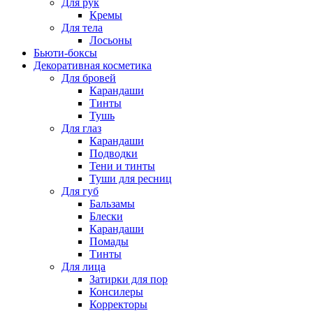
Для рук
Кремы
Для тела
Лосьоны
Бьюти-боксы
Декоративная косметика
Для бровей
Карандаши
Тинты
Тушь
Для глаз
Карандаши
Подводки
Тени и тинты
Туши для ресниц
Для губ
Бальзамы
Блески
Карандаши
Помады
Тинты
Для лица
Затирки для пор
Консилеры
Корректоры