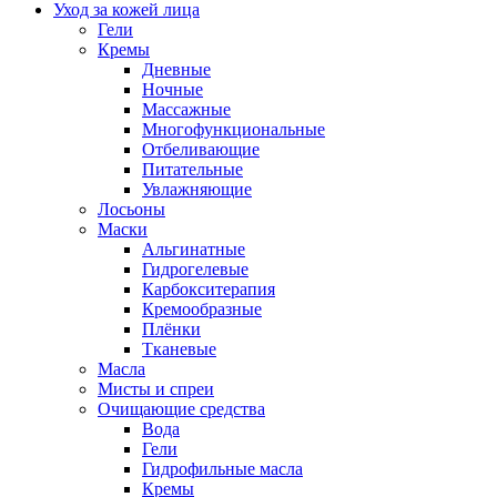
Уход за кожей лица
Гели
Кремы
Дневные
Ночные
Массажные
Многофункциональные
Отбеливающие
Питательные
Увлажняющие
Лосьоны
Маски
Альгинатные
Гидрогелевые
Карбокситерапия
Кремообразные
Плёнки
Тканевые
Масла
Мисты и спреи
Очищающие средства
Вода
Гели
Гидрофильные масла
Кремы