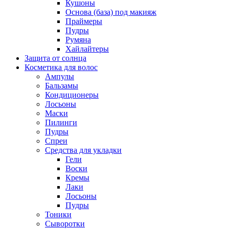
Кушоны
Основа (база) под макияж
Праймеры
Пудры
Румяна
Хайлайтеры
Защита от солнца
Косметика для волос
Ампулы
Бальзамы
Кондиционеры
Лосьоны
Маски
Пилинги
Пудры
Спреи
Средства для укладки
Гели
Воски
Кремы
Лаки
Лосьоны
Пудры
Тоники
Сыворотки