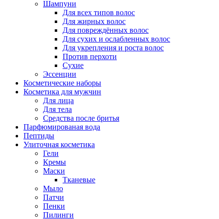
Шампуни
Для всех типов волос
Для жирных волос
Для повреждённых волос
Для сухих и ослабленных волос
Для укрепления и роста волос
Против перхоти
Сухие
Эссенции
Косметические наборы
Косметика для мужчин
Для лица
Для тела
Средства после бритья
Парфюмированая вода
Пептиды
Улиточная косметика
Гели
Кремы
Маски
Тканевые
Мыло
Патчи
Пенки
Пилинги