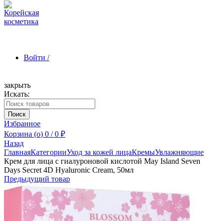
Войти /
закрыть
Искать:
Зарегистрироваться
Поиск
Избранное
Корзина (
o
)
0
/
0
₽
Назад
Главная
Категории
Уход за кожей лица
Кремы
Увлажняющие
Крем для лица с гиалуроновой кислотой May Island Seven
Days Secret 4D Hyaluronic Cream, 50мл
Предыдущий товар