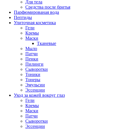
Для тела
Средства после бритья
Парфюмированая вода
Пептиды
Улиточная косметика
Гели
Кремы
Маски
Тканевые
Мыло
Патчи
Пенки
Пилинги
Сыворотки
Тоники
Тонеры
Эмульсии
Эссенции
Уход за кожей вокруг глаз
Гели
Кремы
Маски
Патчи
Сыворотки
Эссенции