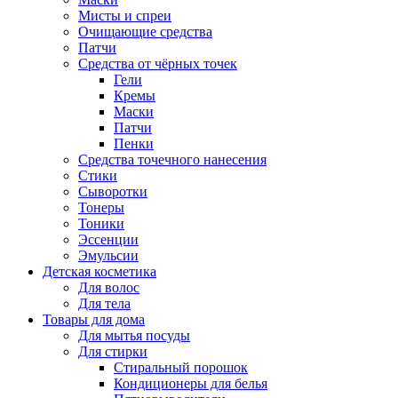
Мисты и спреи
Очищающие средства
Патчи
Средства от чёрных точек
Гели
Кремы
Маски
Патчи
Пенки
Средства точечного нанесения
Стики
Сыворотки
Тонеры
Тоники
Эссенции
Эмульсии
Детская косметика
Для волос
Для тела
Товары для дома
Для мытья посуды
Для стирки
Стиральный порошок
Кондиционеры для белья