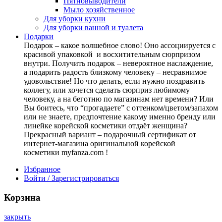
Пятновыводители
Мыло хозяйственное
Для уборки кухни
Для уборки ванной и туалета
Подарки
Подарок – какое волшебное слово! Оно ассоциируется с
красивой упаковкой и восхитительным сюрпризом
внутри. Получить подарок – невероятное наслаждение,
а подарить радость близкому человеку – несравнимое
удовольствие! Но что делать, если нужно поздравить
коллегу, или хочется сделать сюрприз любимому
человеку, а на беготню по магазинам нет времени? Или
Вы боитесь, что “прогадаете” с оттенком/цветом/запахом
или не знаете, предпочтение какому именно бренду или
линейке корейской косметики отдаёт женщина?
Прекрасный вариант – подарочный сертификат от
интернет-магазина оригинальной корейской
косметики myfanza.com !
Избранное
Войти / Зарегистрироваться
Корзина
закрыть