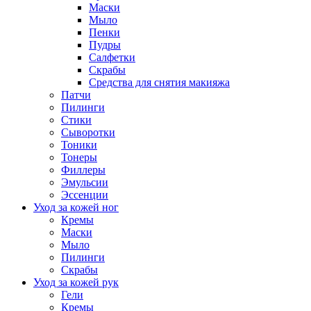
Маски
Мыло
Пенки
Пудры
Салфетки
Скрабы
Средства для снятия макияжа
Патчи
Пилинги
Стики
Сыворотки
Тоники
Тонеры
Филлеры
Эмульсии
Эссенции
Уход за кожей ног
Кремы
Маски
Мыло
Пилинги
Скрабы
Уход за кожей рук
Гели
Кремы