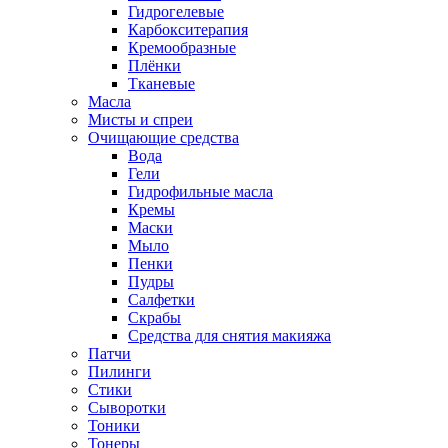
Гидрогелевые
Карбокситерапия
Кремообразные
Плёнки
Тканевые
Масла
Мисты и спреи
Очищающие средства
Вода
Гели
Гидрофильные масла
Кремы
Маски
Мыло
Пенки
Пудры
Салфетки
Скрабы
Средства для снятия макияжа
Патчи
Пилинги
Стики
Сыворотки
Тоники
Тонеры