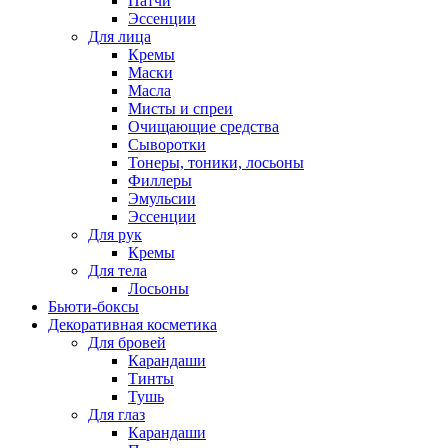
Патчи
Эссенции
Для лица
Кремы
Маски
Масла
Мисты и спреи
Очищающие средства
Сыворотки
Тонеры, тоники, лосьоны
Филлеры
Эмульсии
Эссенции
Для рук
Кремы
Для тела
Лосьоны
Бьюти-боксы
Декоративная косметика
Для бровей
Карандаши
Тинты
Тушь
Для глаз
Карандаши