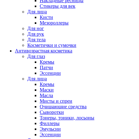
Накладные ресницы
Стикеры для век
Для лица
Кисти
Мезороллеры
Для ног
Для рук
Для тела
Косметички и сумочки
Антивозрастная косметика
Для глаз
Кремы
Патчи
Эссенции
Для лица
Кремы
Маски
Масла
Мисты и спреи
Очищающие средства
Сыворотки
Тонеры, тоники, лосьоны
Филлеры
Эмульсии
Эссенции