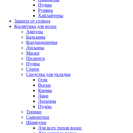
Пудры
Румяна
Хайлайтеры
Защита от солнца
Косметика для волос
Ампулы
Бальзамы
Кондиционеры
Лосьоны
Маски
Пилинги
Пудры
Спреи
Средства для укладки
Гели
Воски
Кремы
Лаки
Лосьоны
Пудры
Тоники
Сыворотки
Шампуни
Для всех типов волос