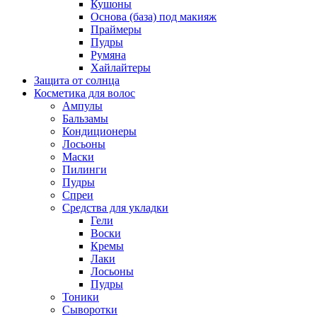
Кушоны
Основа (база) под макияж
Праймеры
Пудры
Румяна
Хайлайтеры
Защита от солнца
Косметика для волос
Ампулы
Бальзамы
Кондиционеры
Лосьоны
Маски
Пилинги
Пудры
Спреи
Средства для укладки
Гели
Воски
Кремы
Лаки
Лосьоны
Пудры
Тоники
Сыворотки