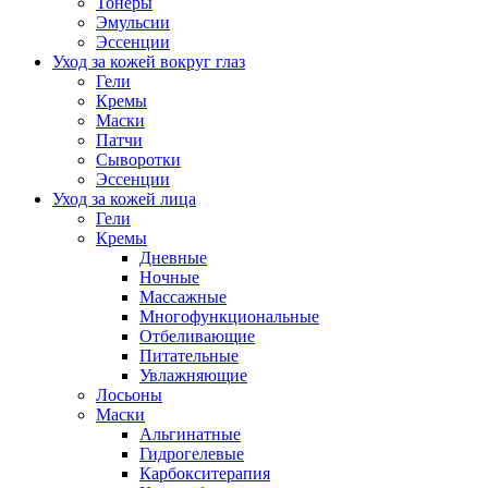
Тонеры
Эмульсии
Эссенции
Уход за кожей вокруг глаз
Гели
Кремы
Маски
Патчи
Сыворотки
Эссенции
Уход за кожей лица
Гели
Кремы
Дневные
Ночные
Массажные
Многофункциональные
Отбеливающие
Питательные
Увлажняющие
Лосьоны
Маски
Альгинатные
Гидрогелевые
Карбокситерапия