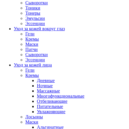
Сыворотки
Тоники
Тонеры
Эмульсии
Эссенции
Уход за кожей вокруг глаз
Гели
Кремы
Маски
Патчи
Сыворотки
Эссенции
Уход за кожей лица
Гели
Кремы
Дневные
Ночные
Массажные
Многофункциональные
Отбеливающие
Питательные
Увлажняющие
Лосьоны
Маски
Альгинатные