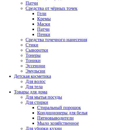
Патчи
Средства от чёрных точек
Гели
Кремы
Маски
Патчи
Пенки
Средства точечного нанесения
Стики
Сыворотки
Тонеры
Тоники
Эссенции
Эмульсии
Детская косметика
Для волос
Для тела
Товары для дома
Для мытья посуды
Для стирки
Стиральный порошок
Кондиционеры для белья
Пятновыводители
Мыло хозяйственное
Для уборки кухни