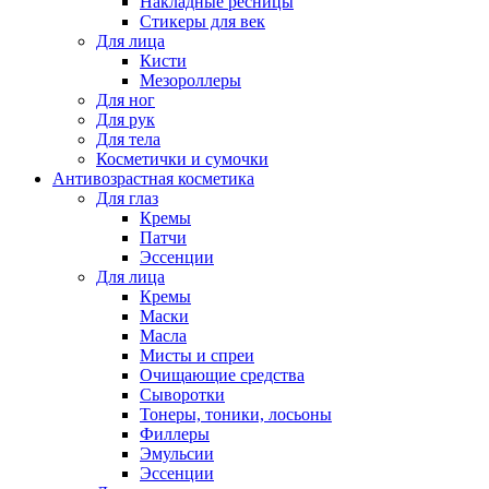
Накладные ресницы
Стикеры для век
Для лица
Кисти
Мезороллеры
Для ног
Для рук
Для тела
Косметички и сумочки
Антивозрастная косметика
Для глаз
Кремы
Патчи
Эссенции
Для лица
Кремы
Маски
Масла
Мисты и спреи
Очищающие средства
Сыворотки
Тонеры, тоники, лосьоны
Филлеры
Эмульсии
Эссенции