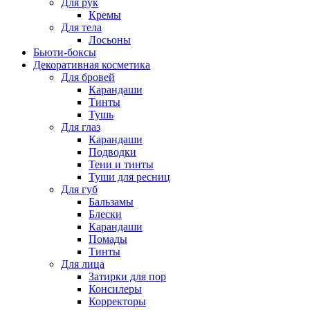
Для рук
Кремы
Для тела
Лосьоны
Бьюти-боксы
Декоративная косметика
Для бровей
Карандаши
Тинты
Тушь
Для глаз
Карандаши
Подводки
Тени и тинты
Туши для ресниц
Для губ
Бальзамы
Блески
Карандаши
Помады
Тинты
Для лица
Затирки для пор
Консилеры
Корректоры