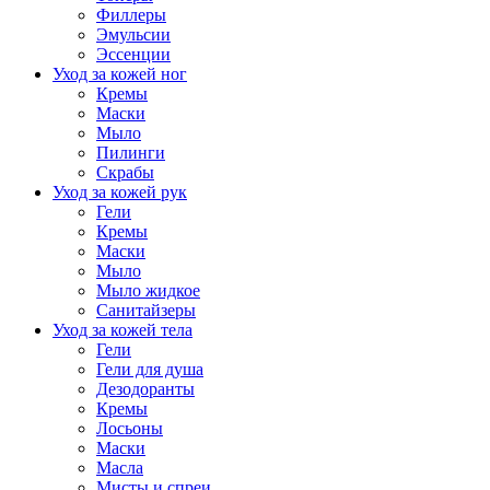
Филлеры
Эмульсии
Эссенции
Уход за кожей ног
Кремы
Маски
Мыло
Пилинги
Скрабы
Уход за кожей рук
Гели
Кремы
Маски
Мыло
Мыло жидкое
Санитайзеры
Уход за кожей тела
Гели
Гели для душа
Дезодоранты
Кремы
Лосьоны
Маски
Масла
Мисты и спреи