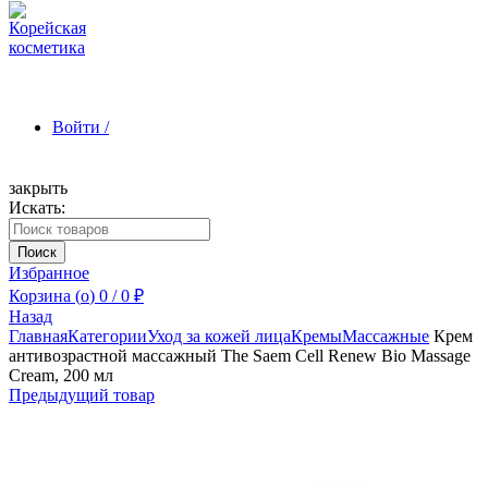
Войти /
закрыть
Искать:
Зарегистрироваться
Поиск
Избранное
Корзина (
o
)
0
/
0
₽
Назад
Главная
Категории
Уход за кожей лица
Кремы
Массажные
Крем
антивозрастной массажный The Saem Cell Renew Bio Massage
Cream, 200 мл
Предыдущий товар