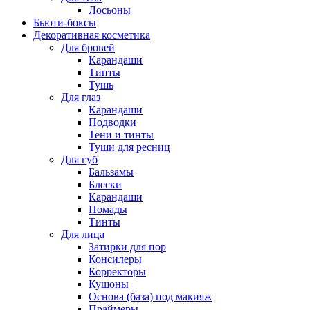
Лосьоны
Бьюти-боксы
Декоративная косметика
Для бровей
Карандаши
Тинты
Тушь
Для глаз
Карандаши
Подводки
Тени и тинты
Туши для ресниц
Для губ
Бальзамы
Блески
Карандаши
Помады
Тинты
Для лица
Затирки для пор
Консилеры
Корректоры
Кушоны
Основа (база) под макияж
Праймеры