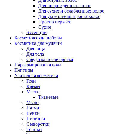
Для жирных волос
Для повреждённых волос
Для сухих и ослабленных волос
Для укрепления и роста волос
Против перхоти
Сухие
Эссенции
Косметические наборы
Косметика для мужчин
Для лица
Для тела
Средства после бритья
Парфюмированая вода
Пептиды
Улиточная косметика
Гели
Кремы
Маски
Тканевые
Мыло
Патчи
Пенки
Пилинги
Сыворотки
Тоники