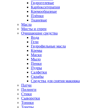
Гидрогелевые
Карбокситерапия
Кремообразные
Плёнки
Тканевые
Масла
Мисты и спреи
Очищающие средства
Вода
Гели
Гидрофильные масла
Кремы
Маски
Мыло
Пенки
Пудры
Салфетки
Скрабы
Средства для снятия макияжа
Патчи
Пилинги
Стики
Сыворотки
Тоники
Тонеры