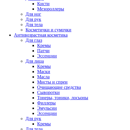
Кисти
Мезороллеры
Для ног
Для рук
Для тела
Косметички и сумочки
Антивозрастная косметика
Для глаз
Кремы
Патчи
Эссенции
Для лица
Кремы
Маски
Масла
Мисты и спреи
Очищающие средства
Сыворотки
Тонеры, тоники, лосьоны
Филлеры
Эмульсии
Эссенции
Для рук
Кремы
Для тела