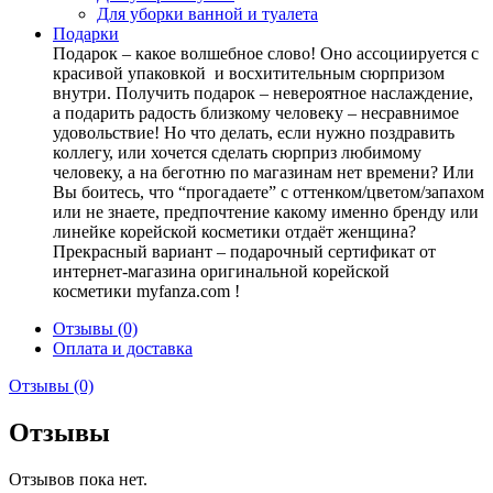
Для уборки ванной и туалета
Подарки
Подарок – какое волшебное слово! Оно ассоциируется с
красивой упаковкой и восхитительным сюрпризом
внутри. Получить подарок – невероятное наслаждение,
а подарить радость близкому человеку – несравнимое
удовольствие! Но что делать, если нужно поздравить
коллегу, или хочется сделать сюрприз любимому
человеку, а на беготню по магазинам нет времени? Или
Вы боитесь, что “прогадаете” с оттенком/цветом/запахом
или не знаете, предпочтение какому именно бренду или
линейке корейской косметики отдаёт женщина?
Прекрасный вариант – подарочный сертификат от
интернет-магазина оригинальной корейской
косметики myfanza.com !
Отзывы (0)
Оплата и доставка
Отзывы (0)
Отзывы
Отзывов пока нет.