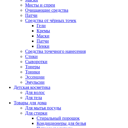
Мисты и спреи
Очищающие средства
Патчи
Средства от чёрных точек
Гели
Кремы
Маски
Патчи
Пенки
Средства точечного нанесения
Стики
Сыворотки
Тонеры
Тоники
Эссенции
Эмульсии
Детская косметика
Для волос
Для тела
Товары для дома
Для мытья посуды
Для стирки
Стиральный порошок
Кондиционеры для белья