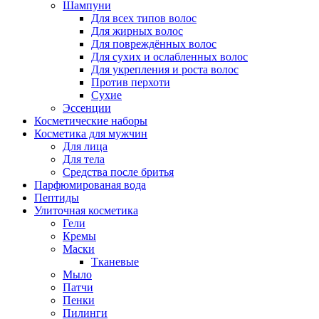
Шампуни
Для всех типов волос
Для жирных волос
Для повреждённых волос
Для сухих и ослабленных волос
Для укрепления и роста волос
Против перхоти
Сухие
Эссенции
Косметические наборы
Косметика для мужчин
Для лица
Для тела
Средства после бритья
Парфюмированая вода
Пептиды
Улиточная косметика
Гели
Кремы
Маски
Тканевые
Мыло
Патчи
Пенки
Пилинги