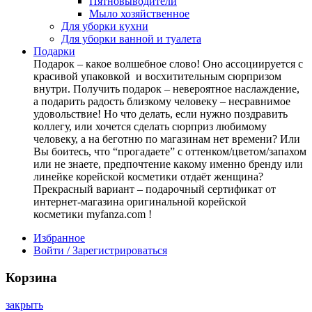
Пятновыводители
Мыло хозяйственное
Для уборки кухни
Для уборки ванной и туалета
Подарки
Подарок – какое волшебное слово! Оно ассоциируется с
красивой упаковкой и восхитительным сюрпризом
внутри. Получить подарок – невероятное наслаждение,
а подарить радость близкому человеку – несравнимое
удовольствие! Но что делать, если нужно поздравить
коллегу, или хочется сделать сюрприз любимому
человеку, а на беготню по магазинам нет времени? Или
Вы боитесь, что “прогадаете” с оттенком/цветом/запахом
или не знаете, предпочтение какому именно бренду или
линейке корейской косметики отдаёт женщина?
Прекрасный вариант – подарочный сертификат от
интернет-магазина оригинальной корейской
косметики myfanza.com !
Избранное
Войти / Зарегистрироваться
Корзина
закрыть