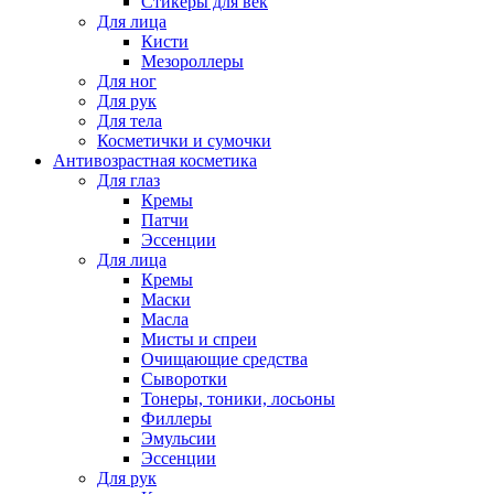
Стикеры для век
Для лица
Кисти
Мезороллеры
Для ног
Для рук
Для тела
Косметички и сумочки
Антивозрастная косметика
Для глаз
Кремы
Патчи
Эссенции
Для лица
Кремы
Маски
Масла
Мисты и спреи
Очищающие средства
Сыворотки
Тонеры, тоники, лосьоны
Филлеры
Эмульсии
Эссенции
Для рук