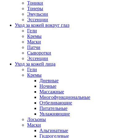
Тоники
Тонеры
Эмульсии
Эссенции
Уход за кожей вокруг глаз
Гели
Кремы
Маски
Патчи
Сыворотки
Эссенции
Уход за кожей лица
Гели
Кремы
Дневные
Ночные
Массажные
Многофункциональные
Отбеливающие
Питательные
Увлажняющие
Лосьоны
Маски
Альгинатные
Гидрогелевые