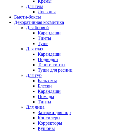
Кремы
Для тела
Лосьоны
Бьюти-боксы
Декоративная косметика
Для бровей
Карандаши
Тинты
Тушь
Для глаз
Карандаши
Подводки
Тени и тинты
Туши для ресниц
Для губ
Бальзамы
Блески
Карандаши
Помады
Тинты
Для лица
Затирки для пор
Консилеры
Корректоры
Кушоны