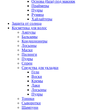
Основа (база) под макияж
Праймеры
Пудры
Румяна
Хайлайтеры
Защита от солнца
Косметика для волос
Ампулы
Бальзамы
Кондиционеры
Лосьоны
Маски
Пилинги
Пудры
Спреи
Средства для укладки
Гели
Воски
Кремы
Лаки
Лосьоны
Пудры
Тоники
Сыворотки
Шампуни