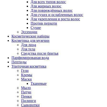
Для всех типов волос
Для жирных волос
Для повреждённых волос
Для сухих и ослабленных волос
Для укрепления и роста волос
Против перхоти
Сухие
Эссенции
Косметические наборы
Косметика для мужчин
Для лица
Для тела
Средства после бритья
Парфюмированая вода
Пептиды
Улиточная косметика
Гели
Кремы
Маски
Тканевые
Мыло
Патчи
Пенки
Пилинги
Сыворотки