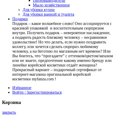
Пятновыводители
Мыло хозяйственное
Для уборки кухни
Для уборки ванной и туалета
Подарки
Подарок – какое волшебное слово! Оно ассоциируется с
красивой упаковкой и восхитительным сюрпризом
внутри. Получить подарок – невероятное наслаждение,
а подарить радость близкому человеку – несравнимое
удовольствие! Но что делать, если нужно поздравить
коллегу, или хочется сделать сюрприз любимому
человеку, а на беготню по магазинам нет времени? Или
Вы боитесь, что “прогадаете” с оттенком/цветом/запахом
или не знаете, предпочтение какому именно бренду или
линейке корейской косметики отдаёт женщина?
Прекрасный вариант – подарочный сертификат от
интернет-магазина оригинальной корейской
косметики myfanza.com !
Избранное
Войти / Зарегистрироваться
Корзина
закрыть