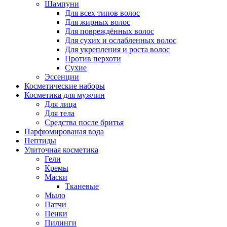
Шампуни
Для всех типов волос
Для жирных волос
Для повреждённых волос
Для сухих и ослабленных волос
Для укрепления и роста волос
Против перхоти
Сухие
Эссенции
Косметические наборы
Косметика для мужчин
Для лица
Для тела
Средства после бритья
Парфюмированая вода
Пептиды
Улиточная косметика
Гели
Кремы
Маски
Тканевые
Мыло
Патчи
Пенки
Пилинги