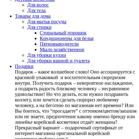
Для волос
Для тела
Товары для дома
Для мытья посуды
Для стирки
Стиральный порошок
Кондиционеры для белья
Пятновыводители
Мыло хозяйственное
Для уборки кухни
Для уборки ванной и туалета
Подарки
Подарок – какое волшебное слово! Оно ассоциируется с
красивой упаковкой и восхитительным сюрпризом
внутри. Получить подарок – невероятное наслаждение,
а подарить радость близкому человеку – несравнимое
удовольствие! Но что делать, если нужно поздравить
коллегу, или хочется сделать сюрприз любимому
человеку, а на беготню по магазинам нет времени? Или
Вы боитесь, что “прогадаете” с оттенком/цветом/запахом
или не знаете, предпочтение какому именно бренду или
линейке корейской косметики отдаёт женщина?
Прекрасный вариант – подарочный сертификат от
интернет-магазина оригинальной корейской
косметики myfanza.com !