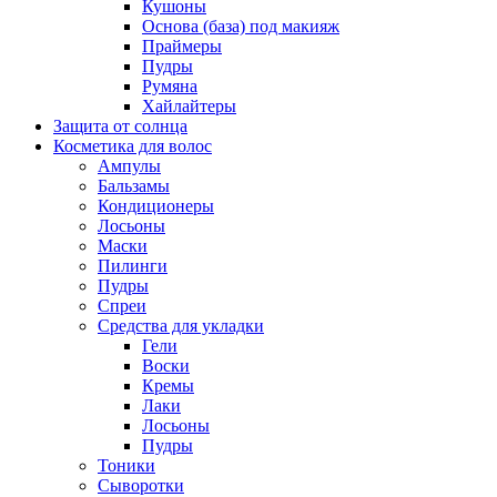
Кушоны
Основа (база) под макияж
Праймеры
Пудры
Румяна
Хайлайтеры
Защита от солнца
Косметика для волос
Ампулы
Бальзамы
Кондиционеры
Лосьоны
Маски
Пилинги
Пудры
Спреи
Средства для укладки
Гели
Воски
Кремы
Лаки
Лосьоны
Пудры
Тоники
Сыворотки