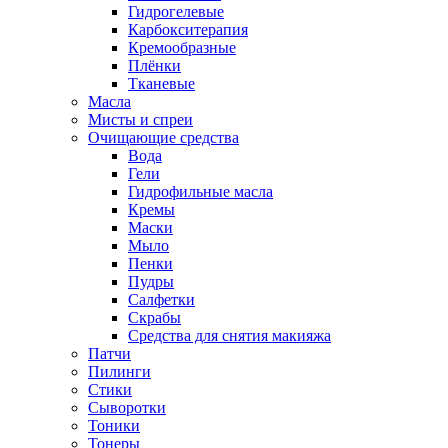
Гидрогелевые
Карбокситерапия
Кремообразные
Плёнки
Тканевые
Масла
Мисты и спреи
Очищающие средства
Вода
Гели
Гидрофильные масла
Кремы
Маски
Мыло
Пенки
Пудры
Салфетки
Скрабы
Средства для снятия макияжа
Патчи
Пилинги
Стики
Сыворотки
Тоники
Тонеры