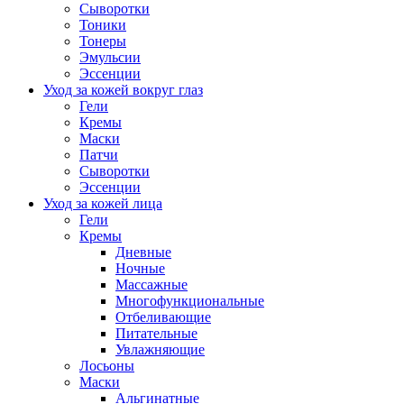
Сыворотки
Тоники
Тонеры
Эмульсии
Эссенции
Уход за кожей вокруг глаз
Гели
Кремы
Маски
Патчи
Сыворотки
Эссенции
Уход за кожей лица
Гели
Кремы
Дневные
Ночные
Массажные
Многофункциональные
Отбеливающие
Питательные
Увлажняющие
Лосьоны
Маски
Альгинатные