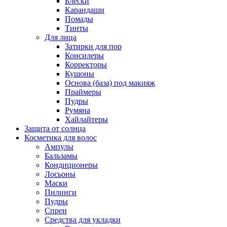
Блески
Карандаши
Помады
Тинты
Для лица
Затирки для пор
Консилеры
Корректоры
Кушоны
Основа (база) под макияж
Праймеры
Пудры
Румяна
Хайлайтеры
Защита от солнца
Косметика для волос
Ампулы
Бальзамы
Кондиционеры
Лосьоны
Маски
Пилинги
Пудры
Спреи
Средства для укладки