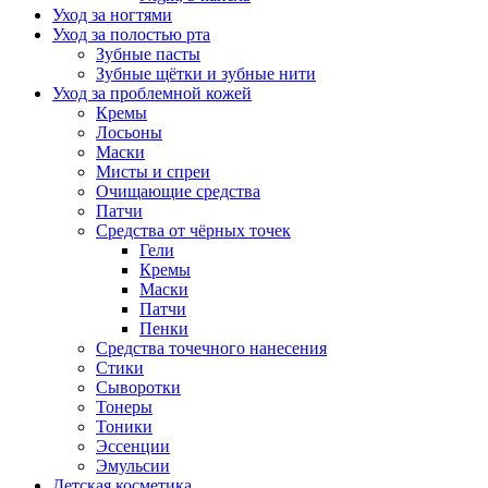
Уход за ногтями
Уход за полостью рта
Зубные пасты
Зубные щётки и зубные нити
Уход за проблемной кожей
Кремы
Лосьоны
Маски
Мисты и спреи
Очищающие средства
Патчи
Средства от чёрных точек
Гели
Кремы
Маски
Патчи
Пенки
Средства точечного нанесения
Стики
Сыворотки
Тонеры
Тоники
Эссенции
Эмульсии
Детская косметика