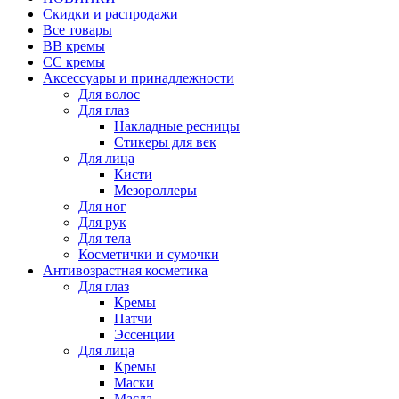
Скидки и распродажи
Все товары
BB кремы
CC кремы
Аксессуары и принадлежности
Для волос
Для глаз
Накладные ресницы
Стикеры для век
Для лица
Кисти
Мезороллеры
Для ног
Для рук
Для тела
Косметички и сумочки
Антивозрастная косметика
Для глаз
Кремы
Патчи
Эссенции
Для лица
Кремы
Маски
Масла