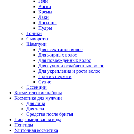
Гели
Воски
Кремы
Лаки
Лосьоны
Пудры
Тоники
Сыворотки
Шампуни
Для всех типов волос
Для жирных волос
Для повреждённых волос
Для сухих и ослабленных волос
Для укрепления и роста волос
Против перхоти
Сухие
Эссенции
Косметические наборы
Косметика для мужчин
Для лица
Для тела
Средства после бритья
Парфюмированая вода
Пептиды
Улиточная косметика