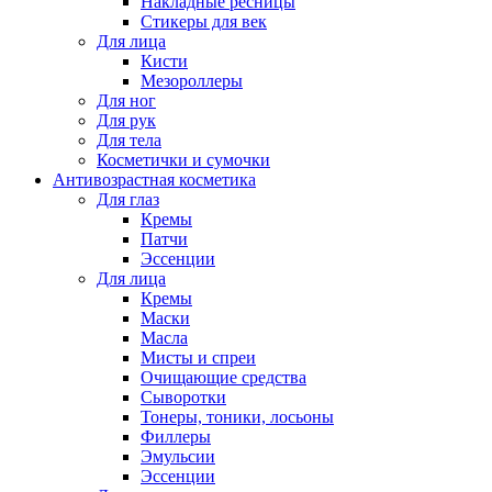
Накладные ресницы
Стикеры для век
Для лица
Кисти
Мезороллеры
Для ног
Для рук
Для тела
Косметички и сумочки
Антивозрастная косметика
Для глаз
Кремы
Патчи
Эссенции
Для лица
Кремы
Маски
Масла
Мисты и спреи
Очищающие средства
Сыворотки
Тонеры, тоники, лосьоны
Филлеры
Эмульсии
Эссенции