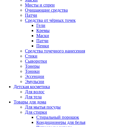
Мисты и спреи
Очищающие средства
Патчи
Средства от чёрных точек
Гели
Кремы
Маски
Патчи
Пенки
Средства точечного нанесения
Стики
Сыворотки
Тонеры
Тоники
Эссенции
Эмульсии
Детская косметика
Для волос
Для тела
Товары для дома
Для мытья посуды
Для стирки
Стиральный порошок
Кондиционеры для белья