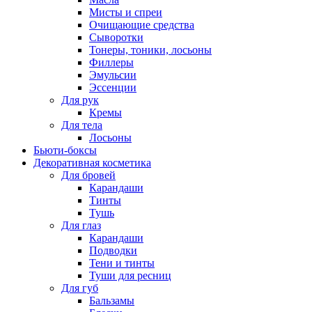
Мисты и спреи
Очищающие средства
Сыворотки
Тонеры, тоники, лосьоны
Филлеры
Эмульсии
Эссенции
Для рук
Кремы
Для тела
Лосьоны
Бьюти-боксы
Декоративная косметика
Для бровей
Карандаши
Тинты
Тушь
Для глаз
Карандаши
Подводки
Тени и тинты
Туши для ресниц
Для губ
Бальзамы