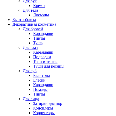
Для рук
Кремы
Для тела
Лосьоны
Бьюти-боксы
Декоративная косметика
Для бровей
Карандаши
Тинты
Тушь
Для глаз
Карандаши
Подводки
Тени и тинты
Туши для ресниц
Для губ
Бальзамы
Блески
Карандаши
Помады
Тинты
Для лица
Затирки для пор
Консилеры
Корректоры