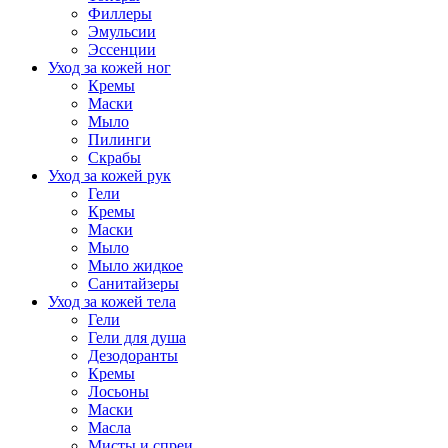
Филлеры
Эмульсии
Эссенции
Уход за кожей ног
Кремы
Маски
Мыло
Пилинги
Скрабы
Уход за кожей рук
Гели
Кремы
Маски
Мыло
Мыло жидкое
Санитайзеры
Уход за кожей тела
Гели
Гели для душа
Дезодоранты
Кремы
Лосьоны
Маски
Масла
Мисты и спреи