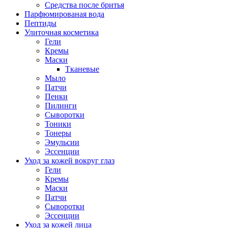
Средства после бритья
Парфюмированая вода
Пептиды
Улиточная косметика
Гели
Кремы
Маски
Тканевые
Мыло
Патчи
Пенки
Пилинги
Сыворотки
Тоники
Тонеры
Эмульсии
Эссенции
Уход за кожей вокруг глаз
Гели
Кремы
Маски
Патчи
Сыворотки
Эссенции
Уход за кожей лица