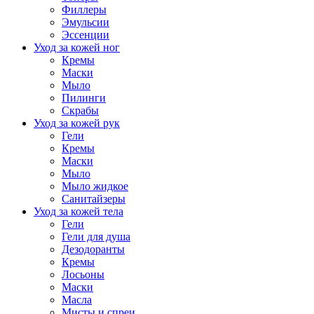
Филлеры
Эмульсии
Эссенции
Уход за кожей ног
Кремы
Маски
Мыло
Пилинги
Скрабы
Уход за кожей рук
Гели
Кремы
Маски
Мыло
Мыло жидкое
Санитайзеры
Уход за кожей тела
Гели
Гели для душа
Дезодоранты
Кремы
Лосьоны
Маски
Масла
Мисты и спреи