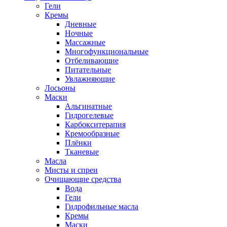
Гели
Кремы
Дневные
Ночные
Массажные
Многофункциональные
Отбеливающие
Питательные
Увлажняющие
Лосьоны
Маски
Альгинатные
Гидрогелевые
Карбокситерапия
Кремообразные
Плёнки
Тканевые
Масла
Мисты и спреи
Очищающие средства
Вода
Гели
Гидрофильные масла
Кремы
Маски