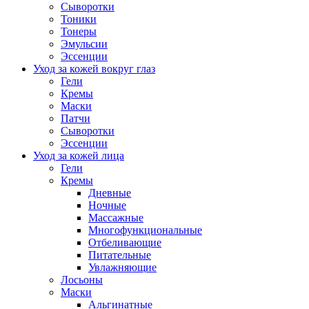
Сыворотки
Тоники
Тонеры
Эмульсии
Эссенции
Уход за кожей вокруг глаз
Гели
Кремы
Маски
Патчи
Сыворотки
Эссенции
Уход за кожей лица
Гели
Кремы
Дневные
Ночные
Массажные
Многофункциональные
Отбеливающие
Питательные
Увлажняющие
Лосьоны
Маски
Альгинатные