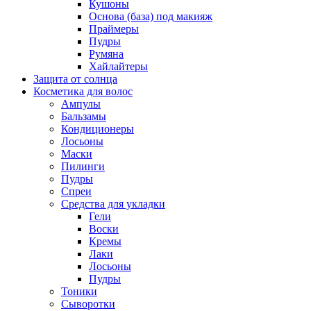
Кушоны
Основа (база) под макияж
Праймеры
Пудры
Румяна
Хайлайтеры
Защита от солнца
Косметика для волос
Ампулы
Бальзамы
Кондиционеры
Лосьоны
Маски
Пилинги
Пудры
Спреи
Средства для укладки
Гели
Воски
Кремы
Лаки
Лосьоны
Пудры
Тоники
Сыворотки