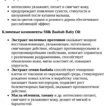
интенсивно увлажняет, питает и смягчает кожу,
предупреждает появление сухости, стянутости и
шелушений после купания малыша,
масла цветов герани и розового дерева обеспечивают
расслабляющий эффект.
Ключевые компоненты Milk Baobab Baby Oil
:
Экстракт молочных протеинов
оказывает мощное
восстанавливающее, увлажняющее, питательное,
смягчающее действие, обладает противовирусными и
противомикробными свойствами, помогает справиться
с различными раздражениями, способствует
обновлению кожи, мягко осветляет её, повышает
упругость.
Экстракт семян баобаба
способствует очищению
клеток от токсинов из окружающей среды, стимулируют
рождение новых клеток и выработку эластина,
насыщает ткани кислородом, подавляет рост
болезнетворных бактерий, оказывает противоотечное
действие.
Масла облепихи, таману
и др. интенсивно питают,
смягчают и увлажняют кожу, делают её мягкой и
бархатистой.