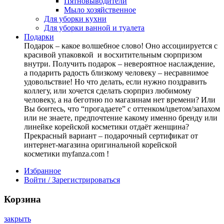
Пятновыводители
Мыло хозяйственное
Для уборки кухни
Для уборки ванной и туалета
Подарки
Подарок – какое волшебное слово! Оно ассоциируется с
красивой упаковкой и восхитительным сюрпризом
внутри. Получить подарок – невероятное наслаждение,
а подарить радость близкому человеку – несравнимое
удовольствие! Но что делать, если нужно поздравить
коллегу, или хочется сделать сюрприз любимому
человеку, а на беготню по магазинам нет времени? Или
Вы боитесь, что “прогадаете” с оттенком/цветом/запахом
или не знаете, предпочтение какому именно бренду или
линейке корейской косметики отдаёт женщина?
Прекрасный вариант – подарочный сертификат от
интернет-магазина оригинальной корейской
косметики myfanza.com !
Избранное
Войти / Зарегистрироваться
Корзина
закрыть