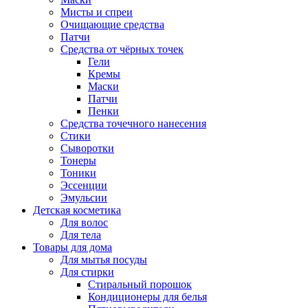
Мисты и спреи
Очищающие средства
Патчи
Средства от чёрных точек
Гели
Кремы
Маски
Патчи
Пенки
Средства точечного нанесения
Стики
Сыворотки
Тонеры
Тоники
Эссенции
Эмульсии
Детская косметика
Для волос
Для тела
Товары для дома
Для мытья посуды
Для стирки
Стиральный порошок
Кондиционеры для белья