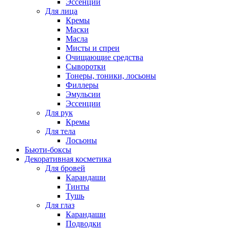
Эссенции
Для лица
Кремы
Маски
Масла
Мисты и спреи
Очищающие средства
Сыворотки
Тонеры, тоники, лосьоны
Филлеры
Эмульсии
Эссенции
Для рук
Кремы
Для тела
Лосьоны
Бьюти-боксы
Декоративная косметика
Для бровей
Карандаши
Тинты
Тушь
Для глаз
Карандаши
Подводки