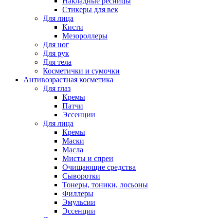
Накладные ресницы
Стикеры для век
Для лица
Кисти
Мезороллеры
Для ног
Для рук
Для тела
Косметички и сумочки
Антивозрастная косметика
Для глаз
Кремы
Патчи
Эссенции
Для лица
Кремы
Маски
Масла
Мисты и спреи
Очищающие средства
Сыворотки
Тонеры, тоники, лосьоны
Филлеры
Эмульсии
Эссенции