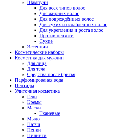
Шампуни
Для всех типов волос
Для жирных волос
Для повреждённых волос
Для сухих и ослабленных волос
Для укрепления и роста волос
Против перхоти
Сухие
Эссенции
Косметические наборы
Косметика для мужчин
Для лица
Для тела
Средства после бритья
Парфюмированая вода
Пептиды
Улиточная косметика
Гели
Кремы
Маски
Тканевые
Мыло
Патчи
Пенки
Пилинги