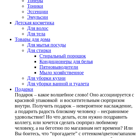
Тонеры
Тоники
Эссенции
Эмульсии
Детская косметика
Для волос
Для тела
Товары для дома
Для мытья посуды
Для стирки
Стиральный порошок
Кондиционеры для белья
Пятновыводители
Мыло хозяйственное
Для уборки кухни
Для уборки ванной и туалета
Подарки
Подарок – какое волшебное слово! Оно ассоциируется с
красивой упаковкой и восхитительным сюрпризом
внутри. Получить подарок – невероятное наслаждение,
а подарить радость близкому человеку – несравнимое
удовольствие! Но что делать, если нужно поздравить
коллегу, или хочется сделать сюрприз любимому
человеку, а на беготню по магазинам нет времени? Или
Вы боитесь, что “прогадаете” с оттенком/цветом/запахом