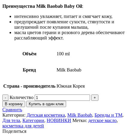
Преимущества Milk Baobab Baby Oil
:
интенсивно увлажняет, питает и смягчает кожу,
предупреждает появление сухости, стянутости и
шелушений после купания малыша,
масла цветов герани и розового дерева обеспечивают
расслабляющий эффект.
Объём
100 ml
Бренд
Milk Baobab
Страна - производитель
Южная Корея
Количество
В корзину
Купить в один клик
Сравнить
Категории:
Детская косметика
,
Milk Baobab
,
Бренды и ТМ
,
Для тела
,
Категории
,
НОВИНКИ
Метки:
детское масло
,
косметика для детей
Поделиться