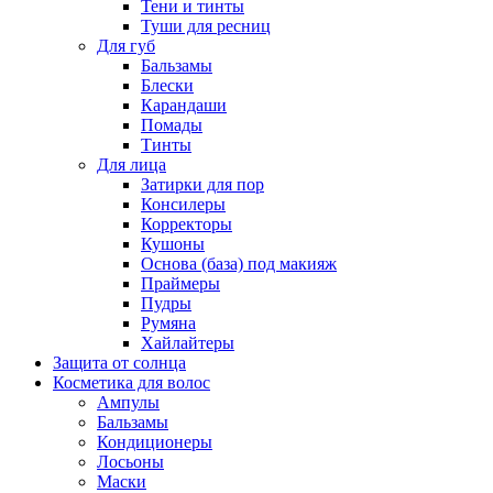
Тени и тинты
Туши для ресниц
Для губ
Бальзамы
Блески
Карандаши
Помады
Тинты
Для лица
Затирки для пор
Консилеры
Корректоры
Кушоны
Основа (база) под макияж
Праймеры
Пудры
Румяна
Хайлайтеры
Защита от солнца
Косметика для волос
Ампулы
Бальзамы
Кондиционеры
Лосьоны
Маски