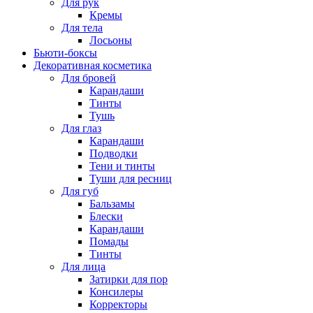
Для рук
Кремы
Для тела
Лосьоны
Бьюти-боксы
Декоративная косметика
Для бровей
Карандаши
Тинты
Тушь
Для глаз
Карандаши
Подводки
Тени и тинты
Туши для ресниц
Для губ
Бальзамы
Блески
Карандаши
Помады
Тинты
Для лица
Затирки для пор
Консилеры
Корректоры