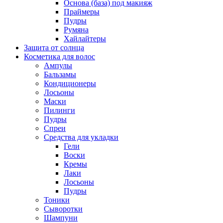
Основа (база) под макияж
Праймеры
Пудры
Румяна
Хайлайтеры
Защита от солнца
Косметика для волос
Ампулы
Бальзамы
Кондиционеры
Лосьоны
Маски
Пилинги
Пудры
Спреи
Средства для укладки
Гели
Воски
Кремы
Лаки
Лосьоны
Пудры
Тоники
Сыворотки
Шампуни