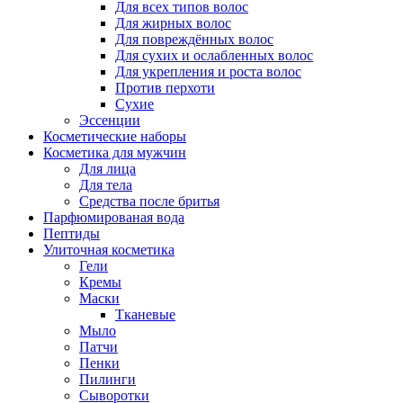
Для всех типов волос
Для жирных волос
Для повреждённых волос
Для сухих и ослабленных волос
Для укрепления и роста волос
Против перхоти
Сухие
Эссенции
Косметические наборы
Косметика для мужчин
Для лица
Для тела
Средства после бритья
Парфюмированая вода
Пептиды
Улиточная косметика
Гели
Кремы
Маски
Тканевые
Мыло
Патчи
Пенки
Пилинги
Сыворотки