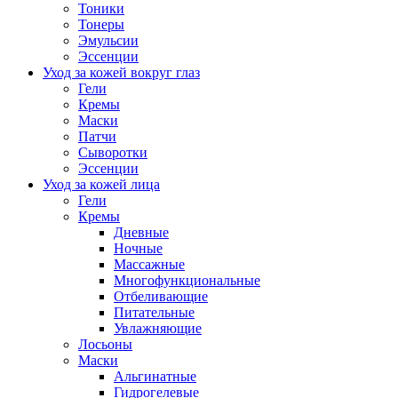
Тоники
Тонеры
Эмульсии
Эссенции
Уход за кожей вокруг глаз
Гели
Кремы
Маски
Патчи
Сыворотки
Эссенции
Уход за кожей лица
Гели
Кремы
Дневные
Ночные
Массажные
Многофункциональные
Отбеливающие
Питательные
Увлажняющие
Лосьоны
Маски
Альгинатные
Гидрогелевые