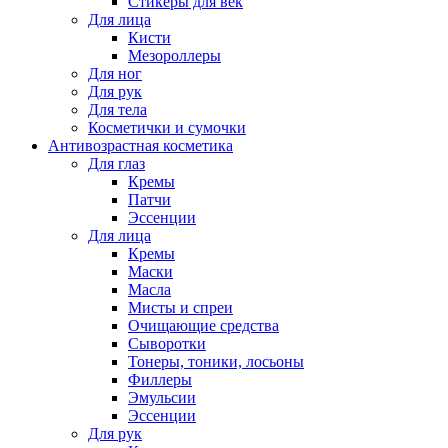
Стикеры для век
Для лица
Кисти
Мезороллеры
Для ног
Для рук
Для тела
Косметички и сумочки
Антивозрастная косметика
Для глаз
Кремы
Патчи
Эссенции
Для лица
Кремы
Маски
Масла
Мисты и спреи
Очищающие средства
Сыворотки
Тонеры, тоники, лосьоны
Филлеры
Эмульсии
Эссенции
Для рук