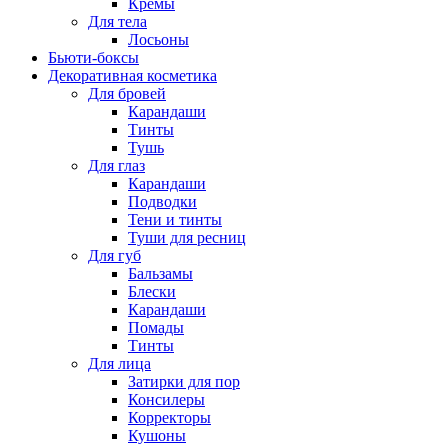
Кремы
Для тела
Лосьоны
Бьюти-боксы
Декоративная косметика
Для бровей
Карандаши
Тинты
Тушь
Для глаз
Карандаши
Подводки
Тени и тинты
Туши для ресниц
Для губ
Бальзамы
Блески
Карандаши
Помады
Тинты
Для лица
Затирки для пор
Консилеры
Корректоры
Кушоны