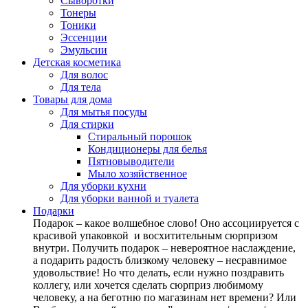
Сыворотки
Тонеры
Тоники
Эссенции
Эмульсии
Детская косметика
Для волос
Для тела
Товары для дома
Для мытья посуды
Для стирки
Стиральный порошок
Кондиционеры для белья
Пятновыводители
Мыло хозяйственное
Для уборки кухни
Для уборки ванной и туалета
Подарки
Подарок – какое волшебное слово! Оно ассоциируется с
красивой упаковкой и восхитительным сюрпризом
внутри. Получить подарок – невероятное наслаждение,
а подарить радость близкому человеку – несравнимое
удовольствие! Но что делать, если нужно поздравить
коллегу, или хочется сделать сюрприз любимому
человеку, а на беготню по магазинам нет времени? Или