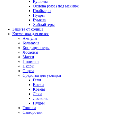
Кушоны
Основа (база) под макияж
Праймеры
Пудры
Румяна
Хайлайтеры
Защита от солнца
Косметика для волос
Ампулы
Бальзамы
Кондиционеры
Лосьоны
Маски
Пилинги
Пудры
Спреи
Средства для укладки
Гели
Воски
Кремы
Лаки
Лосьоны
Пудры
Тоники
Сыворотки