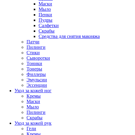
Маски
Мыло
Пенки
Пудры
Салфетки
Скрабы
Средства для снятия макияжа
Патчи
Пилинги
Стики
Сыворотки
Тоники
Тонеры
Филлеры
Эмульсии
Эссенции
Уход за кожей ног
Кремы
Маски
Мыло
Пилинги
Скрабы
Уход за кожей рук
Гели
Кремы