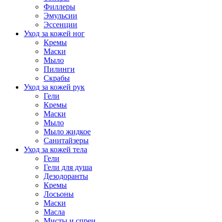
Филлеры
Эмульсии
Эссенции
Уход за кожей ног
Кремы
Маски
Мыло
Пилинги
Скрабы
Уход за кожей рук
Гели
Кремы
Маски
Мыло
Мыло жидкое
Санитайзеры
Уход за кожей тела
Гели
Гели для душа
Дезодоранты
Кремы
Лосьоны
Маски
Масла
Мисты и спреи