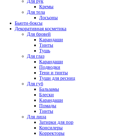
Для рук
Кремы
Для тела
Лосьоны
Бьюти-боксы
Декоративная косметика
Для бровей
Карандаши
Тинты
Тушь
Для глаз
Карандаши
Подводки
Тени и тинты
Туши для ресниц
Для губ
Бальзамы
Блески
Карандаши
Помады
Тинты
Для лица
Затирки для пор
Консилеры
Корректоры