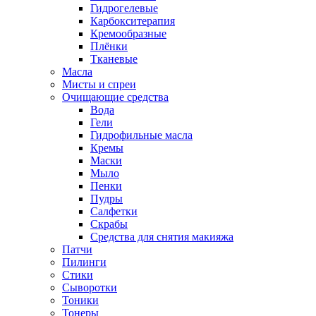
Гидрогелевые
Карбокситерапия
Кремообразные
Плёнки
Тканевые
Масла
Мисты и спреи
Очищающие средства
Вода
Гели
Гидрофильные масла
Кремы
Маски
Мыло
Пенки
Пудры
Салфетки
Скрабы
Средства для снятия макияжа
Патчи
Пилинги
Стики
Сыворотки
Тоники
Тонеры