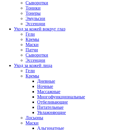
Сыворотки
Тоники
Тонеры
Эмульсии
Эссенции
Уход за кожей вокруг глаз
Гели
Кремы
Маски
Патчи
Сыворотки
Эссенции
Уход за кожей лица
Гели
Кремы
Дневные
Ночные
Массажные
Многофункциональные
Отбеливающие
Питательные
Увлажняющие
Лосьоны
Маски
Альгинатные