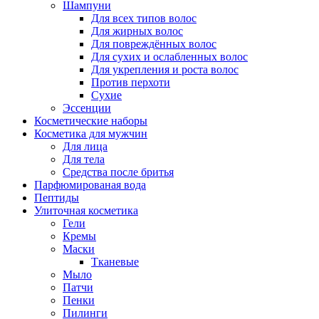
Шампуни
Для всех типов волос
Для жирных волос
Для повреждённых волос
Для сухих и ослабленных волос
Для укрепления и роста волос
Против перхоти
Сухие
Эссенции
Косметические наборы
Косметика для мужчин
Для лица
Для тела
Средства после бритья
Парфюмированая вода
Пептиды
Улиточная косметика
Гели
Кремы
Маски
Тканевые
Мыло
Патчи
Пенки
Пилинги