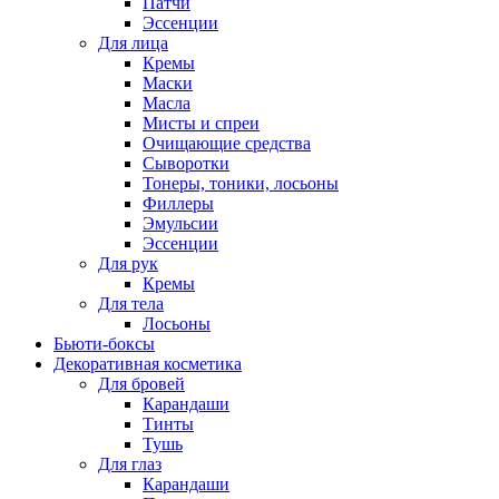
Патчи
Эссенции
Для лица
Кремы
Маски
Масла
Мисты и спреи
Очищающие средства
Сыворотки
Тонеры, тоники, лосьоны
Филлеры
Эмульсии
Эссенции
Для рук
Кремы
Для тела
Лосьоны
Бьюти-боксы
Декоративная косметика
Для бровей
Карандаши
Тинты
Тушь
Для глаз
Карандаши