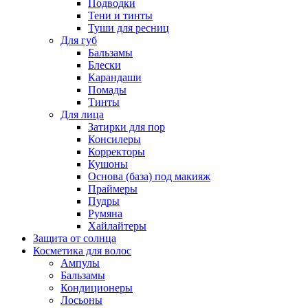
Подводки
Тени и тинты
Туши для ресниц
Для губ
Бальзамы
Блески
Карандаши
Помады
Тинты
Для лица
Затирки для пор
Консилеры
Корректоры
Кушоны
Основа (база) под макияж
Праймеры
Пудры
Румяна
Хайлайтеры
Защита от солнца
Косметика для волос
Ампулы
Бальзамы
Кондиционеры
Лосьоны