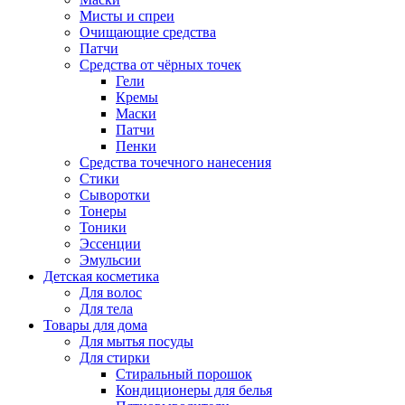
Мисты и спреи
Очищающие средства
Патчи
Средства от чёрных точек
Гели
Кремы
Маски
Патчи
Пенки
Средства точечного нанесения
Стики
Сыворотки
Тонеры
Тоники
Эссенции
Эмульсии
Детская косметика
Для волос
Для тела
Товары для дома
Для мытья посуды
Для стирки
Стиральный порошок
Кондиционеры для белья