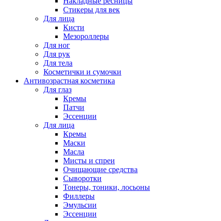
Накладные ресницы
Стикеры для век
Для лица
Кисти
Мезороллеры
Для ног
Для рук
Для тела
Косметички и сумочки
Антивозрастная косметика
Для глаз
Кремы
Патчи
Эссенции
Для лица
Кремы
Маски
Масла
Мисты и спреи
Очищающие средства
Сыворотки
Тонеры, тоники, лосьоны
Филлеры
Эмульсии
Эссенции