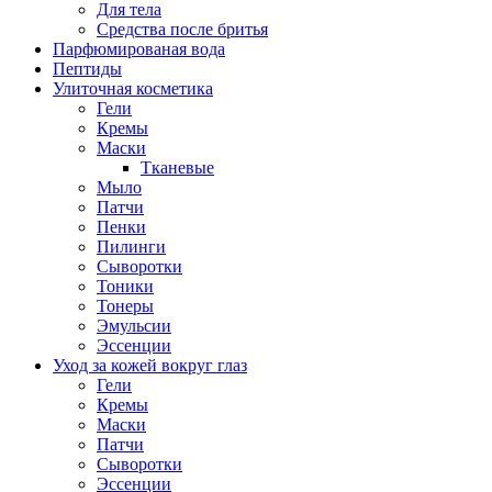
Для тела
Средства после бритья
Парфюмированая вода
Пептиды
Улиточная косметика
Гели
Кремы
Маски
Тканевые
Мыло
Патчи
Пенки
Пилинги
Сыворотки
Тоники
Тонеры
Эмульсии
Эссенции
Уход за кожей вокруг глаз
Гели
Кремы
Маски
Патчи
Сыворотки
Эссенции