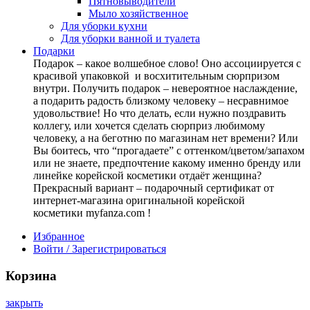
Пятновыводители
Мыло хозяйственное
Для уборки кухни
Для уборки ванной и туалета
Подарки
Подарок – какое волшебное слово! Оно ассоциируется с
красивой упаковкой и восхитительным сюрпризом
внутри. Получить подарок – невероятное наслаждение,
а подарить радость близкому человеку – несравнимое
удовольствие! Но что делать, если нужно поздравить
коллегу, или хочется сделать сюрприз любимому
человеку, а на беготню по магазинам нет времени? Или
Вы боитесь, что “прогадаете” с оттенком/цветом/запахом
или не знаете, предпочтение какому именно бренду или
линейке корейской косметики отдаёт женщина?
Прекрасный вариант – подарочный сертификат от
интернет-магазина оригинальной корейской
косметики myfanza.com !
Избранное
Войти / Зарегистрироваться
Корзина
закрыть