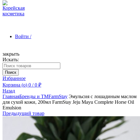
Войти /
закрыть
Искать:
Зарегистрироваться
Поиск
Избранное
Корзина (
o
)
0
/
0
₽
Назад
Главная
Бренды и ТМ
FarmStay
Эмульсия с лошадиным маслом
для сухой кожи, 200мл FarmStay Jeju Mayu Complete Horse Oil
Emulsion
Предыдущий товар