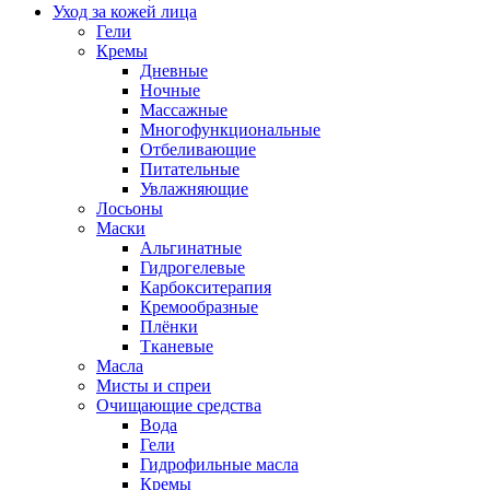
Уход за кожей лица
Гели
Кремы
Дневные
Ночные
Массажные
Многофункциональные
Отбеливающие
Питательные
Увлажняющие
Лосьоны
Маски
Альгинатные
Гидрогелевые
Карбокситерапия
Кремообразные
Плёнки
Тканевые
Масла
Мисты и спреи
Очищающие средства
Вода
Гели
Гидрофильные масла
Кремы