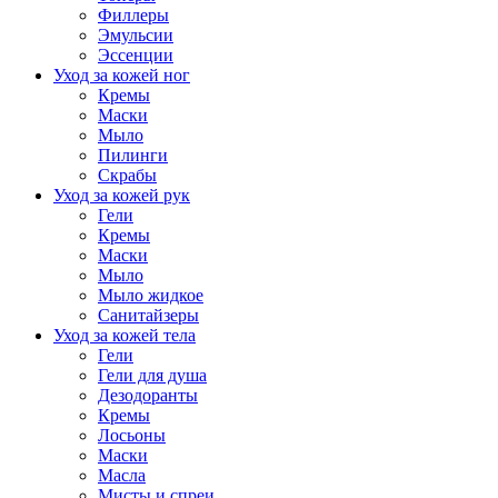
Филлеры
Эмульсии
Эссенции
Уход за кожей ног
Кремы
Маски
Мыло
Пилинги
Скрабы
Уход за кожей рук
Гели
Кремы
Маски
Мыло
Мыло жидкое
Санитайзеры
Уход за кожей тела
Гели
Гели для душа
Дезодоранты
Кремы
Лосьоны
Маски
Масла
Мисты и спреи