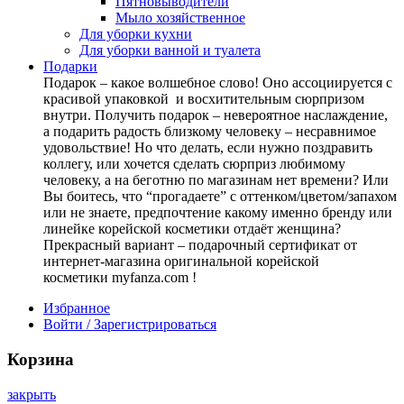
Пятновыводители
Мыло хозяйственное
Для уборки кухни
Для уборки ванной и туалета
Подарки
Подарок – какое волшебное слово! Оно ассоциируется с
красивой упаковкой и восхитительным сюрпризом
внутри. Получить подарок – невероятное наслаждение,
а подарить радость близкому человеку – несравнимое
удовольствие! Но что делать, если нужно поздравить
коллегу, или хочется сделать сюрприз любимому
человеку, а на беготню по магазинам нет времени? Или
Вы боитесь, что “прогадаете” с оттенком/цветом/запахом
или не знаете, предпочтение какому именно бренду или
линейке корейской косметики отдаёт женщина?
Прекрасный вариант – подарочный сертификат от
интернет-магазина оригинальной корейской
косметики myfanza.com !
Избранное
Войти / Зарегистрироваться
Корзина
закрыть