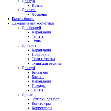
Для рук
Кремы
Для тела
Лосьоны
Бьюти-боксы
Декоративная косметика
Для бровей
Карандаши
Тинты
Тушь
Для глаз
Карандаши
Подводки
Тени и тинты
Туши для ресниц
Для губ
Бальзамы
Блески
Карандаши
Помады
Тинты
Для лица
Затирки для пор
Консилеры
Корректоры