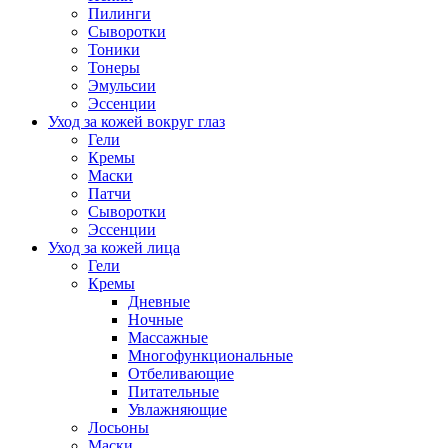
Пилинги
Сыворотки
Тоники
Тонеры
Эмульсии
Эссенции
Уход за кожей вокруг глаз
Гели
Кремы
Маски
Патчи
Сыворотки
Эссенции
Уход за кожей лица
Гели
Кремы
Дневные
Ночные
Массажные
Многофункциональные
Отбеливающие
Питательные
Увлажняющие
Лосьоны
Маски