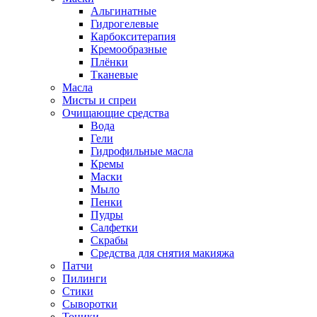
Альгинатные
Гидрогелевые
Карбокситерапия
Кремообразные
Плёнки
Тканевые
Масла
Мисты и спреи
Очищающие средства
Вода
Гели
Гидрофильные масла
Кремы
Маски
Мыло
Пенки
Пудры
Салфетки
Скрабы
Средства для снятия макияжа
Патчи
Пилинги
Стики
Сыворотки
Тоники