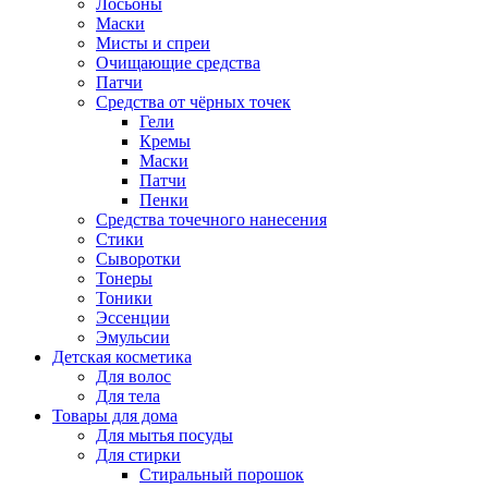
Лосьоны
Маски
Мисты и спреи
Очищающие средства
Патчи
Средства от чёрных точек
Гели
Кремы
Маски
Патчи
Пенки
Средства точечного нанесения
Стики
Сыворотки
Тонеры
Тоники
Эссенции
Эмульсии
Детская косметика
Для волос
Для тела
Товары для дома
Для мытья посуды
Для стирки
Стиральный порошок