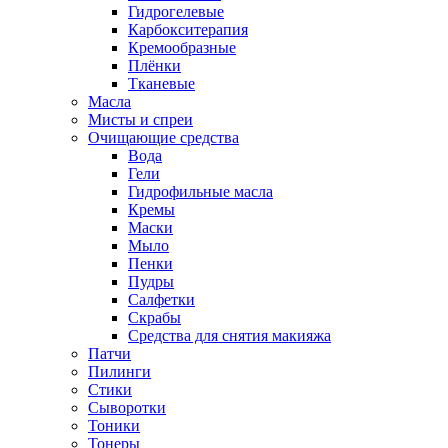
Гидрогелевые
Карбокситерапия
Кремообразные
Плёнки
Тканевые
Масла
Мисты и спреи
Очищающие средства
Вода
Гели
Гидрофильные масла
Кремы
Маски
Мыло
Пенки
Пудры
Салфетки
Скрабы
Средства для снятия макияжа
Патчи
Пилинги
Стики
Сыворотки
Тоники
Тонеры