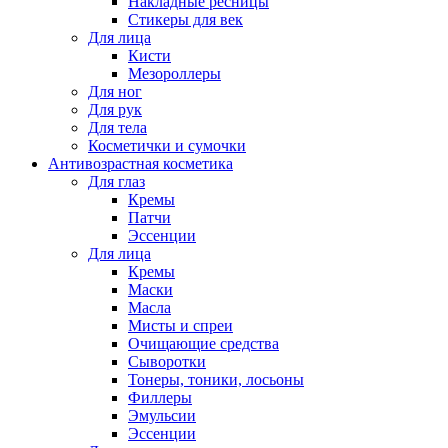
Накладные ресницы
Стикеры для век
Для лица
Кисти
Мезороллеры
Для ног
Для рук
Для тела
Косметички и сумочки
Антивозрастная косметика
Для глаз
Кремы
Патчи
Эссенции
Для лица
Кремы
Маски
Масла
Мисты и спреи
Очищающие средства
Сыворотки
Тонеры, тоники, лосьоны
Филлеры
Эмульсии
Эссенции