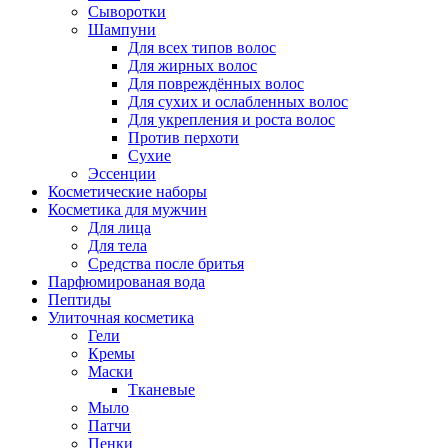
Сыворотки
Шампуни
Для всех типов волос
Для жирных волос
Для повреждённых волос
Для сухих и ослабленных волос
Для укрепления и роста волос
Против перхоти
Сухие
Эссенции
Косметические наборы
Косметика для мужчин
Для лица
Для тела
Средства после бритья
Парфюмированая вода
Пептиды
Улиточная косметика
Гели
Кремы
Маски
Тканевые
Мыло
Патчи
Пенки