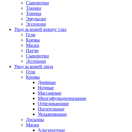
Сыворотки
Тоники
Тонеры
Эмульсии
Эссенции
Уход за кожей вокруг глаз
Гели
Кремы
Маски
Патчи
Сыворотки
Эссенции
Уход за кожей лица
Гели
Кремы
Дневные
Ночные
Массажные
Многофункциональные
Отбеливающие
Питательные
Увлажняющие
Лосьоны
Маски
Альгинатные