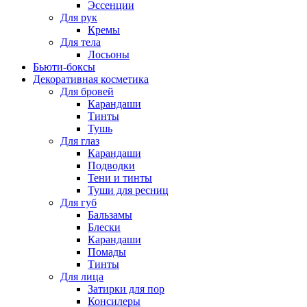
Эссенции
Для рук
Кремы
Для тела
Лосьоны
Бьюти-боксы
Декоративная косметика
Для бровей
Карандаши
Тинты
Тушь
Для глаз
Карандаши
Подводки
Тени и тинты
Туши для ресниц
Для губ
Бальзамы
Блески
Карандаши
Помады
Тинты
Для лица
Затирки для пор
Консилеры