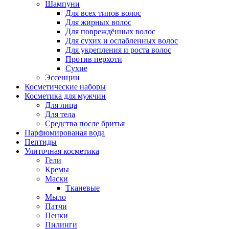
Шампуни
Для всех типов волос
Для жирных волос
Для повреждённых волос
Для сухих и ослабленных волос
Для укрепления и роста волос
Против перхоти
Сухие
Эссенции
Косметические наборы
Косметика для мужчин
Для лица
Для тела
Средства после бритья
Парфюмированая вода
Пептиды
Улиточная косметика
Гели
Кремы
Маски
Тканевые
Мыло
Патчи
Пенки
Пилинги