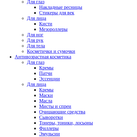
Для глаз
Накладные ресницы
Стикеры для век
Для лица
Кисти
Мезороллеры
Для ног
Для рук
Для тела
Косметички и сумочки
Антивозрастная косметика
Для глаз
Кремы
Патчи
Эссенции
Для лица
Кремы
Маски
Масла
Мисты и спреи
Очищающие средства
Сыворотки
Тонеры, тоники, лосьоны
Филлеры
Эмульсии