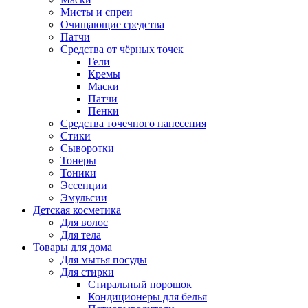
Мисты и спреи
Очищающие средства
Патчи
Средства от чёрных точек
Гели
Кремы
Маски
Патчи
Пенки
Средства точечного нанесения
Стики
Сыворотки
Тонеры
Тоники
Эссенции
Эмульсии
Детская косметика
Для волос
Для тела
Товары для дома
Для мытья посуды
Для стирки
Стиральный порошок
Кондиционеры для белья