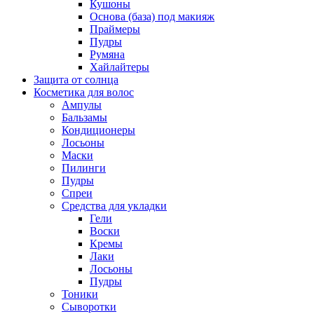
Кушоны
Основа (база) под макияж
Праймеры
Пудры
Румяна
Хайлайтеры
Защита от солнца
Косметика для волос
Ампулы
Бальзамы
Кондиционеры
Лосьоны
Маски
Пилинги
Пудры
Спреи
Средства для укладки
Гели
Воски
Кремы
Лаки
Лосьоны
Пудры
Тоники
Сыворотки