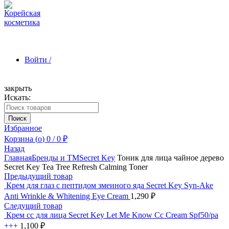
Войти /
закрыть
Искать:
Зарегистрироваться
Поиск
Избранное
Корзина (
o
)
0
/
0
₽
Назад
Главная
Бренды и ТМ
Secret Key
Тоник для лица чайное дерево
Secret Key Tea Tree Refresh Calming Toner
Предыдущий товар
Крем для глаз с пептидом змеиного яда Secret Key Syn-Ake
Anti Wrinkle & Whitening Eye Cream
1,290
₽
Следущий товар
Крем сс для лица Secret Key Let Me Know Cc Cream Spf50/ра
+++
1,100
₽