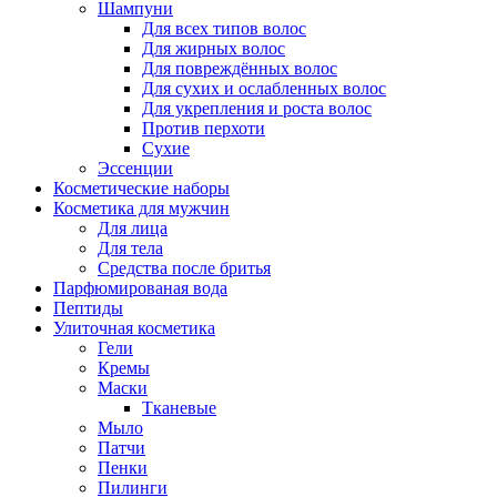
Шампуни
Для всех типов волос
Для жирных волос
Для повреждённых волос
Для сухих и ослабленных волос
Для укрепления и роста волос
Против перхоти
Сухие
Эссенции
Косметические наборы
Косметика для мужчин
Для лица
Для тела
Средства после бритья
Парфюмированая вода
Пептиды
Улиточная косметика
Гели
Кремы
Маски
Тканевые
Мыло
Патчи
Пенки
Пилинги