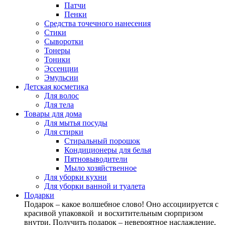
Патчи
Пенки
Средства точечного нанесения
Стики
Сыворотки
Тонеры
Тоники
Эссенции
Эмульсии
Детская косметика
Для волос
Для тела
Товары для дома
Для мытья посуды
Для стирки
Стиральный порошок
Кондиционеры для белья
Пятновыводители
Мыло хозяйственное
Для уборки кухни
Для уборки ванной и туалета
Подарки
Подарок – какое волшебное слово! Оно ассоциируется с
красивой упаковкой и восхитительным сюрпризом
внутри. Получить подарок – невероятное наслаждение,