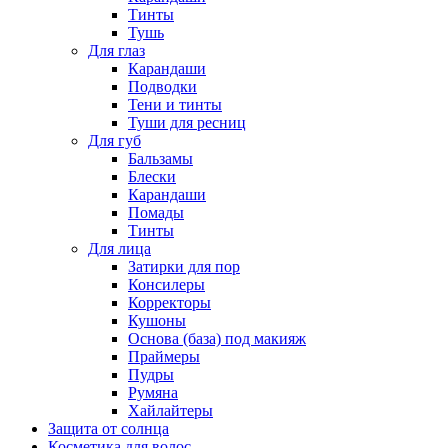
Тинты
Тушь
Для глаз
Карандаши
Подводки
Тени и тинты
Туши для ресниц
Для губ
Бальзамы
Блески
Карандаши
Помады
Тинты
Для лица
Затирки для пор
Консилеры
Корректоры
Кушоны
Основа (база) под макияж
Праймеры
Пудры
Румяна
Хайлайтеры
Защита от солнца
Косметика для волос