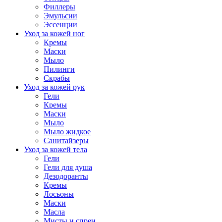
Филлеры
Эмульсии
Эссенции
Уход за кожей ног
Кремы
Маски
Мыло
Пилинги
Скрабы
Уход за кожей рук
Гели
Кремы
Маски
Мыло
Мыло жидкое
Санитайзеры
Уход за кожей тела
Гели
Гели для душа
Дезодоранты
Кремы
Лосьоны
Маски
Масла
Мисты и спреи