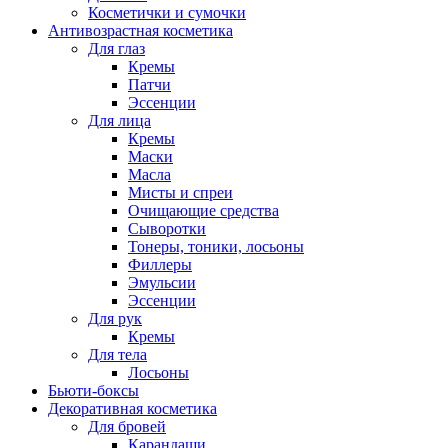
Косметички и сумочки
Антивозрастная косметика
Для глаз
Кремы
Патчи
Эссенции
Для лица
Кремы
Маски
Масла
Мисты и спреи
Очищающие средства
Сыворотки
Тонеры, тоники, лосьоны
Филлеры
Эмульсии
Эссенции
Для рук
Кремы
Для тела
Лосьоны
Бьюти-боксы
Декоративная косметика
Для бровей
Карандаши