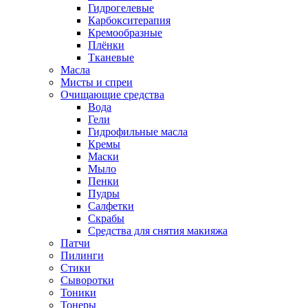
Гидрогелевые
Карбокситерапия
Кремообразные
Плёнки
Тканевые
Масла
Мисты и спреи
Очищающие средства
Вода
Гели
Гидрофильные масла
Кремы
Маски
Мыло
Пенки
Пудры
Салфетки
Скрабы
Средства для снятия макияжа
Патчи
Пилинги
Стики
Сыворотки
Тоники
Тонеры