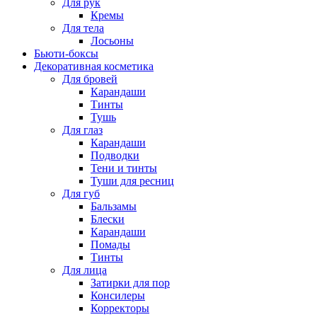
Для рук
Кремы
Для тела
Лосьоны
Бьюти-боксы
Декоративная косметика
Для бровей
Карандаши
Тинты
Тушь
Для глаз
Карандаши
Подводки
Тени и тинты
Туши для ресниц
Для губ
Бальзамы
Блески
Карандаши
Помады
Тинты
Для лица
Затирки для пор
Консилеры
Корректоры