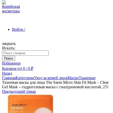
Войти /
закрыть
Искать:
Зарегистрироваться
Поиск
Избранное
Корзина (
o
)
0
/
0
₽
Назад
Главная
Категории
Уход за кожей лица
Маски
Тканевые
Тканевая маска для лица The Saem Micro Skin Fit Mask – Clear
Gel Mask – гидрогелевая маска с гиалуроновой кислотой, 27г
Предыдущий товар