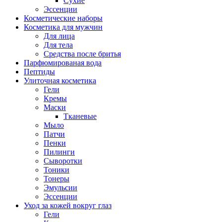
Сухие
Эссенции
Косметические наборы
Косметика для мужчин
Для лица
Для тела
Средства после бритья
Парфюмированая вода
Пептиды
Улиточная косметика
Гели
Кремы
Маски
Тканевые
Мыло
Патчи
Пенки
Пилинги
Сыворотки
Тоники
Тонеры
Эмульсии
Эссенции
Уход за кожей вокруг глаз
Гели