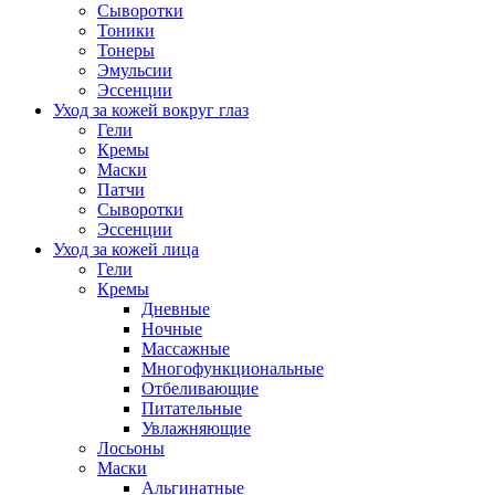
Сыворотки
Тоники
Тонеры
Эмульсии
Эссенции
Уход за кожей вокруг глаз
Гели
Кремы
Маски
Патчи
Сыворотки
Эссенции
Уход за кожей лица
Гели
Кремы
Дневные
Ночные
Массажные
Многофункциональные
Отбеливающие
Питательные
Увлажняющие
Лосьоны
Маски
Альгинатные