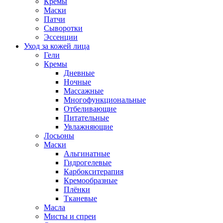
Кремы
Маски
Патчи
Сыворотки
Эссенции
Уход за кожей лица
Гели
Кремы
Дневные
Ночные
Массажные
Многофункциональные
Отбеливающие
Питательные
Увлажняющие
Лосьоны
Маски
Альгинатные
Гидрогелевые
Карбокситерапия
Кремообразные
Плёнки
Тканевые
Масла
Мисты и спреи