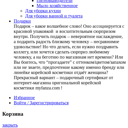
Пятновыводители
Мыло хозяйственное
Для уборки кухни
Для уборки ванной и туалета
Подарки
Подарок – какое волшебное слово! Оно ассоциируется с
красивой упаковкой и восхитительным сюрпризом
внутри. Получить подарок – невероятное наслаждение,
а подарить радость близкому человеку – несравнимое
удовольствие! Но что делать, если нужно поздравить
коллегу, или хочется сделать сюрприз любимому
человеку, а на беготню по магазинам нет времени? Или
Вы боитесь, что “прогадаете” с оттенком/цветом/запахом
или не знаете, предпочтение какому именно бренду или
линейке корейской косметики отдаёт женщина?
Прекрасный вариант – подарочный сертификат от
интернет-магазина оригинальной корейской
косметики myfanza.com !
Избранное
Войти / Зарегистрироваться
Корзина
закрыть