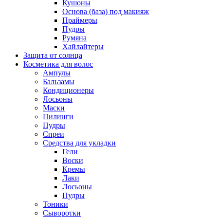
Кушоны
Основа (база) под макияж
Праймеры
Пудры
Румяна
Хайлайтеры
Защита от солнца
Косметика для волос
Ампулы
Бальзамы
Кондиционеры
Лосьоны
Маски
Пилинги
Пудры
Спреи
Средства для укладки
Гели
Воски
Кремы
Лаки
Лосьоны
Пудры
Тоники
Сыворотки