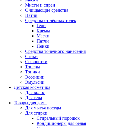
Мисты и спреи
Очищающие средства
Патчи
Средства от чёрных точек
Гели
Кремы
Маски
Патчи
Пенки
Средства точечного нанесения
Стики
Сыворотки
Тонеры
Тоники
Эссенции
Эмульсии
Детская косметика
Для волос
Для тела
Товары для дома
Для мытья посуды
Для стирки
Стиральный порошок
Кондиционеры для белья