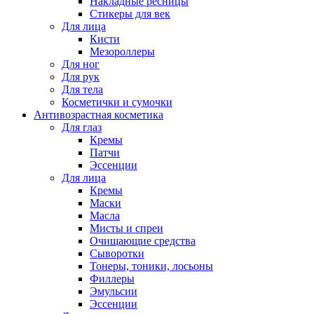
Накладные ресницы
Стикеры для век
Для лица
Кисти
Мезороллеры
Для ног
Для рук
Для тела
Косметички и сумочки
Антивозрастная косметика
Для глаз
Кремы
Патчи
Эссенции
Для лица
Кремы
Маски
Масла
Мисты и спреи
Очищающие средства
Сыворотки
Тонеры, тоники, лосьоны
Филлеры
Эмульсии
Эссенции