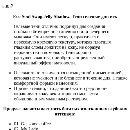
830
₽
Eco Soul Swag Jelly Shadow. Тени гелевые для век
Гелевые тени отлично подойдут для создания
стойкого безупречного дневного или вечернего
макияжа. Они имеют легкую, практически
невесомую кремовую текстуру, которая плотным
гладким слоем ложится на кожу, не образуя
неровностей и комочков. Тени хорошо
растушевываются, приобретая определенный
визуальный эффект матовости.
Гелевые тени отличаются насыщенной пигментацией,
которая не тускнеет и не бледнеет в течение дня, а также
комфортной формой нанесения.
Примечательно, что данное бьюти-средство не
окрашивает кожу век и хорошо смывается
обыкновенным мыльным раствором.
Продукт насчитывает пять богатых изысканных глубоких
оттенков:
01. Get some coffee
02. My Lady