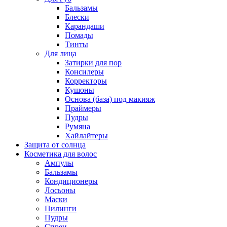
Бальзамы
Блески
Карандаши
Помады
Тинты
Для лица
Затирки для пор
Консилеры
Корректоры
Кушоны
Основа (база) под макияж
Праймеры
Пудры
Румяна
Хайлайтеры
Защита от солнца
Косметика для волос
Ампулы
Бальзамы
Кондиционеры
Лосьоны
Маски
Пилинги
Пудры
Спреи