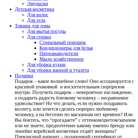
Эмульсии
Детская косметика
Для волос
Для тела
Товары для дома
Для мытья посуды
Для стирки
Стиральный порошок
Кондиционеры для белья
Пятновыводители
Мыло хозяйственное
Для уборки кухни
Для уборки ванной и туалета
Подарки
Подарок – какое волшебное слово! Оно ассоциируется с
красивой упаковкой и восхитительным сюрпризом
внутри. Получить подарок – невероятное наслаждение,
а подарить радость близкому человеку – несравнимое
удовольствие! Но что делать, если нужно поздравить
коллегу, или хочется сделать сюрприз любимому
человеку, а на беготню по магазинам нет времени? Или
Вы боитесь, что “прогадаете” с оттенком/цветом/запахом
или не знаете, предпочтение какому именно бренду или
линейке корейской косметики отдаёт женщина?
Прекрасный вариант – подарочный сертификат от