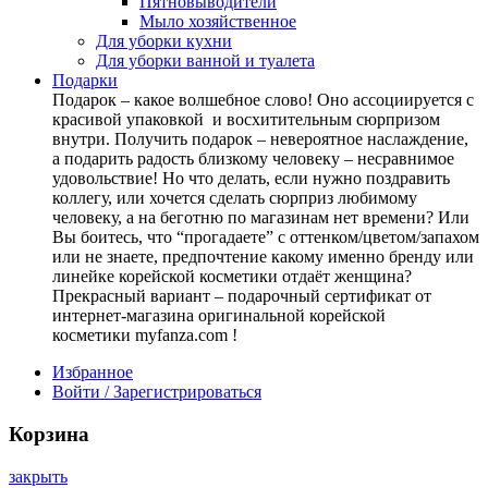
Пятновыводители
Мыло хозяйственное
Для уборки кухни
Для уборки ванной и туалета
Подарки
Подарок – какое волшебное слово! Оно ассоциируется с
красивой упаковкой и восхитительным сюрпризом
внутри. Получить подарок – невероятное наслаждение,
а подарить радость близкому человеку – несравнимое
удовольствие! Но что делать, если нужно поздравить
коллегу, или хочется сделать сюрприз любимому
человеку, а на беготню по магазинам нет времени? Или
Вы боитесь, что “прогадаете” с оттенком/цветом/запахом
или не знаете, предпочтение какому именно бренду или
линейке корейской косметики отдаёт женщина?
Прекрасный вариант – подарочный сертификат от
интернет-магазина оригинальной корейской
косметики myfanza.com !
Избранное
Войти / Зарегистрироваться
Корзина
закрыть