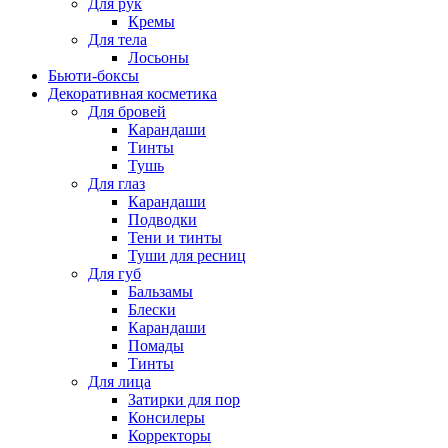
Для рук
Кремы
Для тела
Лосьоны
Бьюти-боксы
Декоративная косметика
Для бровей
Карандаши
Тинты
Тушь
Для глаз
Карандаши
Подводки
Тени и тинты
Туши для ресниц
Для губ
Бальзамы
Блески
Карандаши
Помады
Тинты
Для лица
Затирки для пор
Консилеры
Корректоры