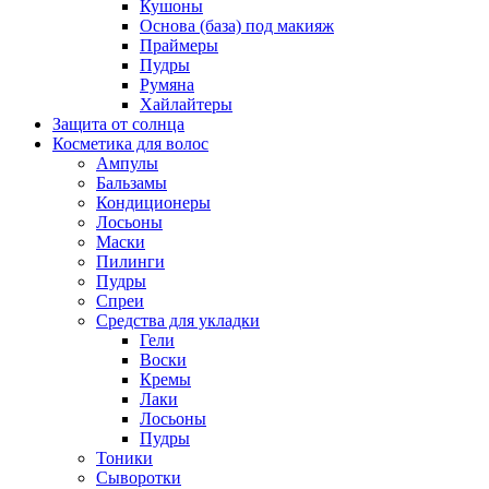
Кушоны
Основа (база) под макияж
Праймеры
Пудры
Румяна
Хайлайтеры
Защита от солнца
Косметика для волос
Ампулы
Бальзамы
Кондиционеры
Лосьоны
Маски
Пилинги
Пудры
Спреи
Средства для укладки
Гели
Воски
Кремы
Лаки
Лосьоны
Пудры
Тоники
Сыворотки