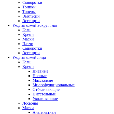
Сыворотки
Тоники
Тонеры
Эмульсии
Эссенции
Уход за кожей вокруг глаз
Гели
Кремы
Маски
Патчи
Сыворотки
Эссенции
Уход за кожей лица
Гели
Кремы
Дневные
Ночные
Массажные
Многофункциональные
Отбеливающие
Питательные
Увлажняющие
Лосьоны
Маски
Альгинатные