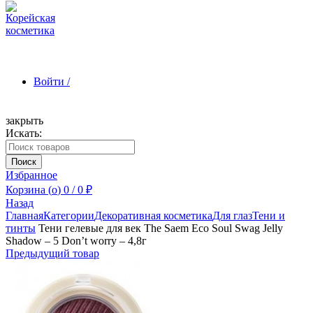
Войти /
закрыть
Искать:
Зарегистрироваться
Поиск
Избранное
Корзина (
o
)
0
/
0
₽
Назад
Главная
Категории
Декоративная косметика
Для глаз
Тени и
тинты
Тени гелевые для век The Saem Eco Soul Swag Jelly
Shadow – 5 Don’t worry – 4,8г
Предыдущий товар