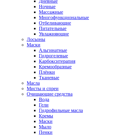
Дневные
Ночные
Массажные
Многофункциональные
Отбеливающие
Питательные
Увлажняющие
Лосьоны
Маски
Альгинатные
Гидрогелевые
Карбокситерапия
Кремообразные
Плёнки
Тканевые
Масла
Мисты и спреи
Очищающие средства
Вода
Гели
Гидрофильные масла
Кремы
Маски
Мыло
Пенки