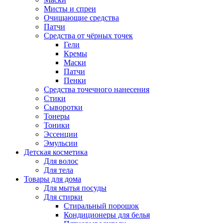
Мисты и спреи
Очищающие средства
Патчи
Средства от чёрных точек
Гели
Кремы
Маски
Патчи
Пенки
Средства точечного нанесения
Стики
Сыворотки
Тонеры
Тоники
Эссенции
Эмульсии
Детская косметика
Для волос
Для тела
Товары для дома
Для мытья посуды
Для стирки
Стиральный порошок
Кондиционеры для белья