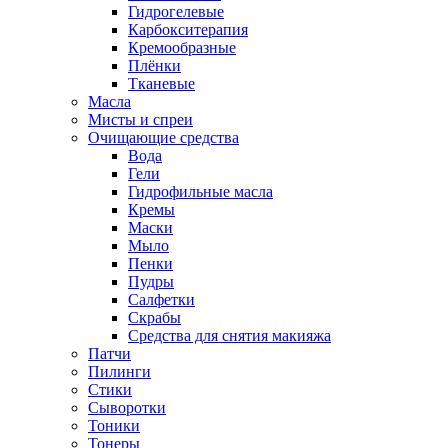
Гидрогелевые
Карбокситерапия
Кремообразные
Плёнки
Тканевые
Масла
Мисты и спреи
Очищающие средства
Вода
Гели
Гидрофильные масла
Кремы
Маски
Мыло
Пенки
Пудры
Салфетки
Скрабы
Средства для снятия макияжа
Патчи
Пилинги
Стики
Сыворотки
Тоники
Тонеры