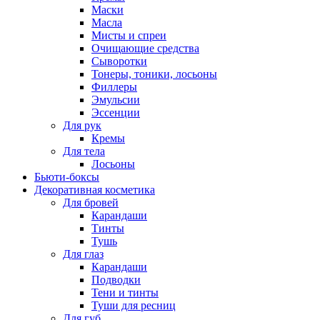
Маски
Масла
Мисты и спреи
Очищающие средства
Сыворотки
Тонеры, тоники, лосьоны
Филлеры
Эмульсии
Эссенции
Для рук
Кремы
Для тела
Лосьоны
Бьюти-боксы
Декоративная косметика
Для бровей
Карандаши
Тинты
Тушь
Для глаз
Карандаши
Подводки
Тени и тинты
Туши для ресниц
Для губ