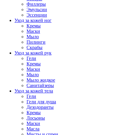
Филлеры
Эмульсии
Эссенции
Уход за кожей ног
Кремы
Маски
Мыло
Пилинги
Скрабы
Уход за кожей рук
Гели
Кремы
Маски
Мыло
Мыло жидкое
Санитайзеры
Уход за кожей тела
Гели
Гели для душа
Дезодоранты
Кремы
Лосьоны
Маски
Масла
Мисты и спреи