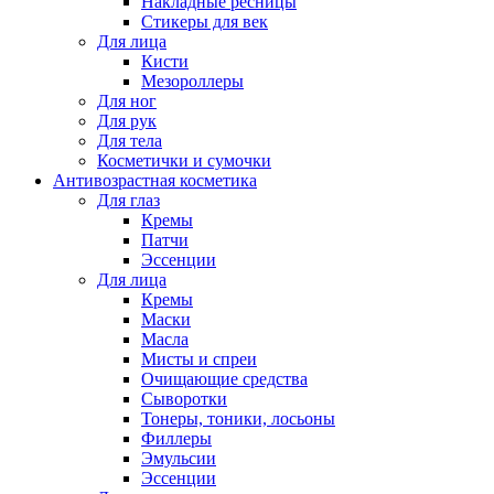
Накладные ресницы
Стикеры для век
Для лица
Кисти
Мезороллеры
Для ног
Для рук
Для тела
Косметички и сумочки
Антивозрастная косметика
Для глаз
Кремы
Патчи
Эссенции
Для лица
Кремы
Маски
Масла
Мисты и спреи
Очищающие средства
Сыворотки
Тонеры, тоники, лосьоны
Филлеры
Эмульсии
Эссенции