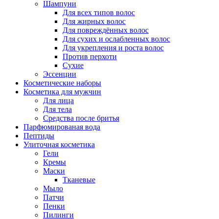
Шампуни
Для всех типов волос
Для жирных волос
Для повреждённых волос
Для сухих и ослабленных волос
Для укрепления и роста волос
Против перхоти
Сухие
Эссенции
Косметические наборы
Косметика для мужчин
Для лица
Для тела
Средства после бритья
Парфюмированая вода
Пептиды
Улиточная косметика
Гели
Кремы
Маски
Тканевые
Мыло
Патчи
Пенки
Пилинги