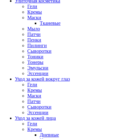
Улиточная косметика
Гели
Кремы
Маски
Тканевые
Мыло
Патчи
Пенки
Пилинги
Сыворотки
Тоники
Тонеры
Эмульсии
Эссенции
Уход за кожей вокруг глаз
Гели
Кремы
Маски
Патчи
Сыворотки
Эссенции
Уход за кожей лица
Гели
Кремы
Дневные