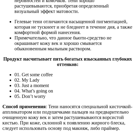
неровностей и комочков. Тени хорошо
растушевываются, приобретая определенный
визуальный эффект матовости.
Гелевые тени отличаются насыщенной пигментацией,
которая не тускнеет и не бледнеет в течение дня, а также
комфортной формой нанесения.
Примечательно, что данное бьюти-средство не
окрашивает кожу век и хорошо смывается
обыкновенным мыльным раствором.
Продукт насчитывает пять богатых изысканных глубоких
оттенков:
01. Get some coffee
02. My Lady
03. Just a moment
04. What’s going on
05. Don’t worry
Способ применения
: Тени наносятся специальной кисточкой-
аппликатором или подушечками пальцев на предварительно
очищенную кожу век и затем растушевываются ворсистой
кистью. При коже, склонной к появлению жирного блеска,
следует использовать основу под макияж, либо праймер.