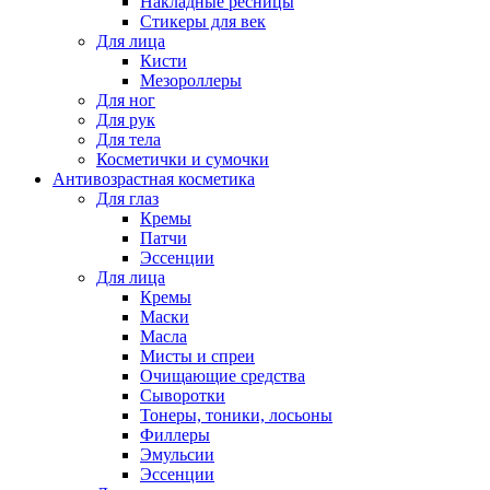
Накладные ресницы
Стикеры для век
Для лица
Кисти
Мезороллеры
Для ног
Для рук
Для тела
Косметички и сумочки
Антивозрастная косметика
Для глаз
Кремы
Патчи
Эссенции
Для лица
Кремы
Маски
Масла
Мисты и спреи
Очищающие средства
Сыворотки
Тонеры, тоники, лосьоны
Филлеры
Эмульсии
Эссенции