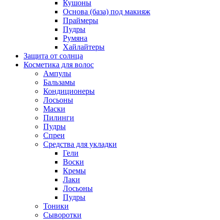
Кушоны
Основа (база) под макияж
Праймеры
Пудры
Румяна
Хайлайтеры
Защита от солнца
Косметика для волос
Ампулы
Бальзамы
Кондиционеры
Лосьоны
Маски
Пилинги
Пудры
Спреи
Средства для укладки
Гели
Воски
Кремы
Лаки
Лосьоны
Пудры
Тоники
Сыворотки