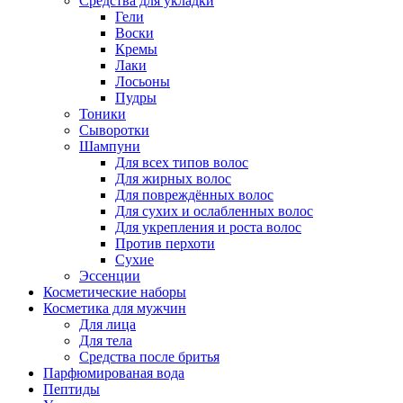
Средства для укладки
Гели
Воски
Кремы
Лаки
Лосьоны
Пудры
Тоники
Сыворотки
Шампуни
Для всех типов волос
Для жирных волос
Для повреждённых волос
Для сухих и ослабленных волос
Для укрепления и роста волос
Против перхоти
Сухие
Эссенции
Косметические наборы
Косметика для мужчин
Для лица
Для тела
Средства после бритья
Парфюмированая вода
Пептиды