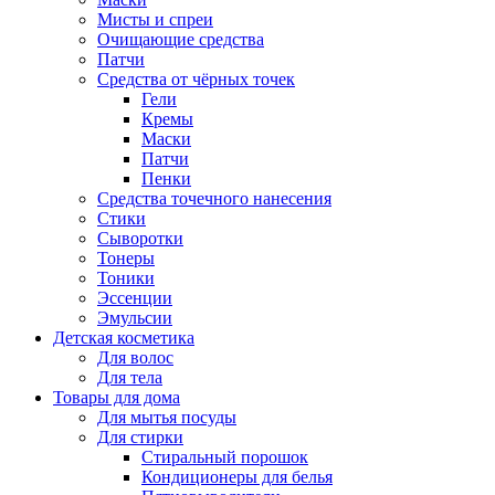
Мисты и спреи
Очищающие средства
Патчи
Средства от чёрных точек
Гели
Кремы
Маски
Патчи
Пенки
Средства точечного нанесения
Стики
Сыворотки
Тонеры
Тоники
Эссенции
Эмульсии
Детская косметика
Для волос
Для тела
Товары для дома
Для мытья посуды
Для стирки
Стиральный порошок
Кондиционеры для белья