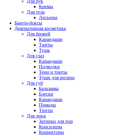
Для рук
Кремы
Для тела
Лосьоны
Бьюти-боксы
Декоративная косметика
Для бровей
Карандаши
Тинты
Тушь
Для глаз
Карандаши
Подводки
Тени и тинты
Туши для ресниц
Для губ
Бальзамы
Блески
Карандаши
Помады
Тинты
Для лица
Затирки для пор
Консилеры
Корректоры