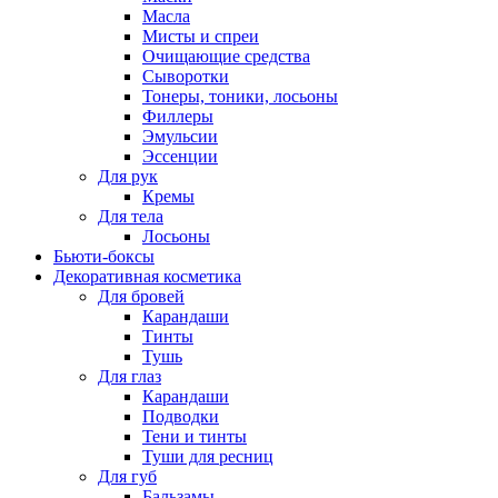
Масла
Мисты и спреи
Очищающие средства
Сыворотки
Тонеры, тоники, лосьоны
Филлеры
Эмульсии
Эссенции
Для рук
Кремы
Для тела
Лосьоны
Бьюти-боксы
Декоративная косметика
Для бровей
Карандаши
Тинты
Тушь
Для глаз
Карандаши
Подводки
Тени и тинты
Туши для ресниц
Для губ
Бальзамы