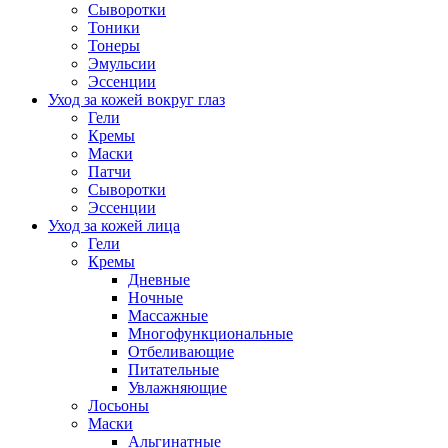
Сыворотки
Тоники
Тонеры
Эмульсии
Эссенции
Уход за кожей вокруг глаз
Гели
Кремы
Маски
Патчи
Сыворотки
Эссенции
Уход за кожей лица
Гели
Кремы
Дневные
Ночные
Массажные
Многофункциональные
Отбеливающие
Питательные
Увлажняющие
Лосьоны
Маски
Альгинатные