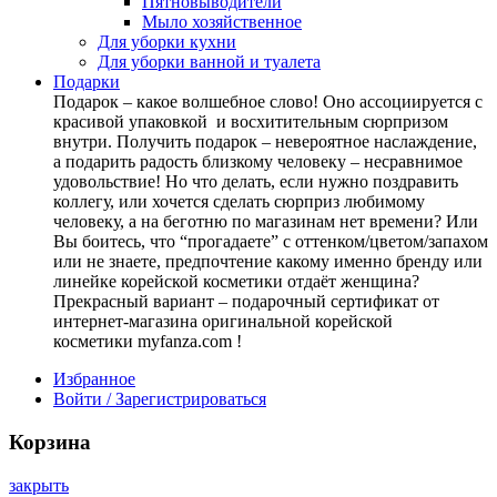
Пятновыводители
Мыло хозяйственное
Для уборки кухни
Для уборки ванной и туалета
Подарки
Подарок – какое волшебное слово! Оно ассоциируется с
красивой упаковкой и восхитительным сюрпризом
внутри. Получить подарок – невероятное наслаждение,
а подарить радость близкому человеку – несравнимое
удовольствие! Но что делать, если нужно поздравить
коллегу, или хочется сделать сюрприз любимому
человеку, а на беготню по магазинам нет времени? Или
Вы боитесь, что “прогадаете” с оттенком/цветом/запахом
или не знаете, предпочтение какому именно бренду или
линейке корейской косметики отдаёт женщина?
Прекрасный вариант – подарочный сертификат от
интернет-магазина оригинальной корейской
косметики myfanza.com !
Избранное
Войти / Зарегистрироваться
Корзина
закрыть