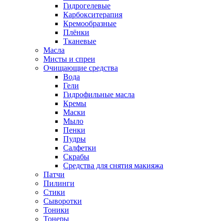
Гидрогелевые
Карбокситерапия
Кремообразные
Плёнки
Тканевые
Масла
Мисты и спреи
Очищающие средства
Вода
Гели
Гидрофильные масла
Кремы
Маски
Мыло
Пенки
Пудры
Салфетки
Скрабы
Средства для снятия макияжа
Патчи
Пилинги
Стики
Сыворотки
Тоники
Тонеры