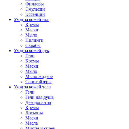
Филлеры
Эмульсии
Эссенции
Уход за кожей ног
Кремы
Маски
Мыло
Пилинги
Скрабы
Уход за кожей рук
Гели
Кремы
Маски
Мыло
Мыло жидкое
Санитайзеры
Уход за кожей тела
Гели
Гели для душа
Дезодоранты
Кремы
Лосьоны
Маски
Масла
Мисты и спреи