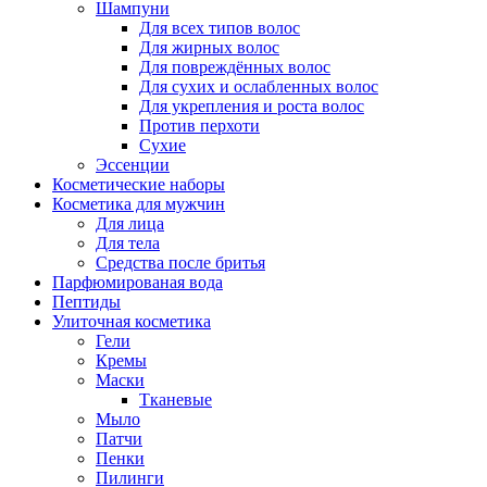
Шампуни
Для всех типов волос
Для жирных волос
Для повреждённых волос
Для сухих и ослабленных волос
Для укрепления и роста волос
Против перхоти
Сухие
Эссенции
Косметические наборы
Косметика для мужчин
Для лица
Для тела
Средства после бритья
Парфюмированая вода
Пептиды
Улиточная косметика
Гели
Кремы
Маски
Тканевые
Мыло
Патчи
Пенки
Пилинги