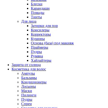
Блески
Карандаши
Помады
Тинты
Для лица
Затирки для пор
Консилеры
Корректоры
Кушоны
Основа (база) под макияж
Праймеры
Пудры
Румяна
Хайлайтеры
Защита от солнца
Косметика для волос
Ампулы
Бальзамы
Кондиционеры
Лосьоны
Маски
Пилинги
Пудры
Спреи