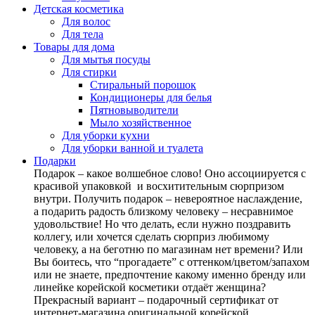
Детская косметика
Для волос
Для тела
Товары для дома
Для мытья посуды
Для стирки
Стиральный порошок
Кондиционеры для белья
Пятновыводители
Мыло хозяйственное
Для уборки кухни
Для уборки ванной и туалета
Подарки
Подарок – какое волшебное слово! Оно ассоциируется с
красивой упаковкой и восхитительным сюрпризом
внутри. Получить подарок – невероятное наслаждение,
а подарить радость близкому человеку – несравнимое
удовольствие! Но что делать, если нужно поздравить
коллегу, или хочется сделать сюрприз любимому
человеку, а на беготню по магазинам нет времени? Или
Вы боитесь, что “прогадаете” с оттенком/цветом/запахом
или не знаете, предпочтение какому именно бренду или
линейке корейской косметики отдаёт женщина?
Прекрасный вариант – подарочный сертификат от
интернет-магазина оригинальной корейской