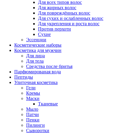
Для всех типов волос
Для жирных волос
Для повреждённых волос
Для сухих и ослабленных волос
Для укрепления и роста волос
Против перхоти
Сухие
Эссенции
Косметические наборы
Косметика для мужчин
Для лица
Для тела
Средства после бритья
Парфюмированая вода
Пептиды
Улиточная косметика
Гели
Кремы
Маски
Тканевые
Мыло
Патчи
Пенки
Пилинги
Сыворотки