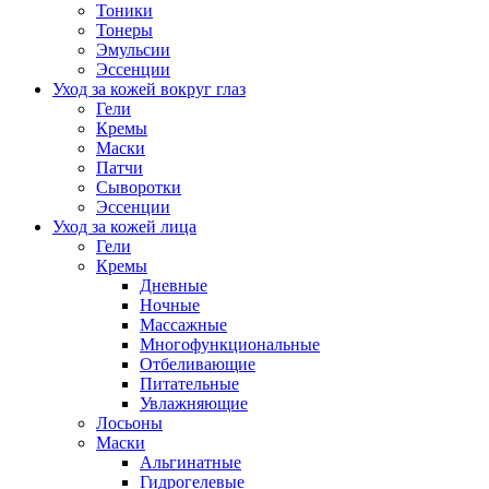
Тоники
Тонеры
Эмульсии
Эссенции
Уход за кожей вокруг глаз
Гели
Кремы
Маски
Патчи
Сыворотки
Эссенции
Уход за кожей лица
Гели
Кремы
Дневные
Ночные
Массажные
Многофункциональные
Отбеливающие
Питательные
Увлажняющие
Лосьоны
Маски
Альгинатные
Гидрогелевые