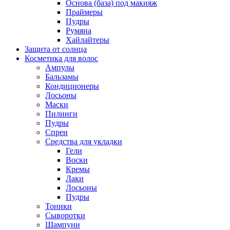
Основа (база) под макияж
Праймеры
Пудры
Румяна
Хайлайтеры
Защита от солнца
Косметика для волос
Ампулы
Бальзамы
Кондиционеры
Лосьоны
Маски
Пилинги
Пудры
Спреи
Средства для укладки
Гели
Воски
Кремы
Лаки
Лосьоны
Пудры
Тоники
Сыворотки
Шампуни