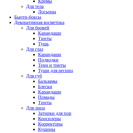
Кремы
Для тела
Лосьоны
Бьюти-боксы
Декоративная косметика
Для бровей
Карандаши
Тинты
Тушь
Для глаз
Карандаши
Подводки
Тени и тинты
Туши для ресниц
Для губ
Бальзамы
Блески
Карандаши
Помады
Тинты
Для лица
Затирки для пор
Консилеры
Корректоры
Кушоны