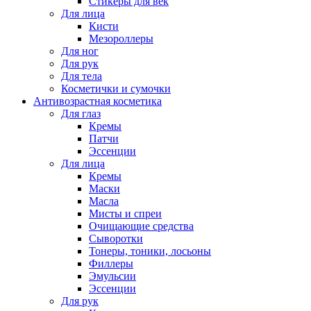
Стикеры для век
Для лица
Кисти
Мезороллеры
Для ног
Для рук
Для тела
Косметички и сумочки
Антивозрастная косметика
Для глаз
Кремы
Патчи
Эссенции
Для лица
Кремы
Маски
Масла
Мисты и спреи
Очищающие средства
Сыворотки
Тонеры, тоники, лосьоны
Филлеры
Эмульсии
Эссенции
Для рук