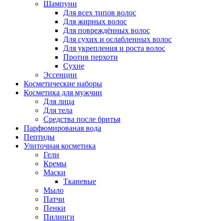
Шампуни
Для всех типов волос
Для жирных волос
Для повреждённых волос
Для сухих и ослабленных волос
Для укрепления и роста волос
Против перхоти
Сухие
Эссенции
Косметические наборы
Косметика для мужчин
Для лица
Для тела
Средства после бритья
Парфюмированая вода
Пептиды
Улиточная косметика
Гели
Кремы
Маски
Тканевые
Мыло
Патчи
Пенки
Пилинги