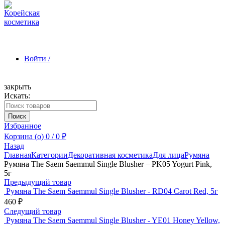
Войти /
закрыть
Искать:
Зарегистрироваться
Поиск
Избранное
Корзина (
o
)
0
/
0
₽
Назад
Главная
Категории
Декоративная косметика
Для лица
Румяна
Румяна The Saem Saemmul Single Blusher – PK05 Yogurt Pink,
5г
Предыдущий товар
Румяна The Saem Saemmul Single Blusher - RD04 Carot Red, 5г
460
₽
Следущий товар
Румяна The Saem Saemmul Single Blusher - YE01 Honey Yellow,