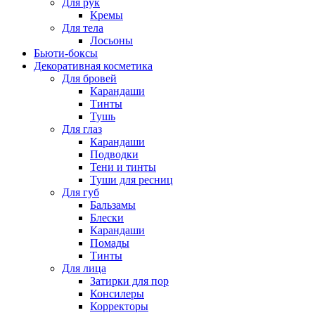
Для рук
Кремы
Для тела
Лосьоны
Бьюти-боксы
Декоративная косметика
Для бровей
Карандаши
Тинты
Тушь
Для глаз
Карандаши
Подводки
Тени и тинты
Туши для ресниц
Для губ
Бальзамы
Блески
Карандаши
Помады
Тинты
Для лица
Затирки для пор
Консилеры
Корректоры