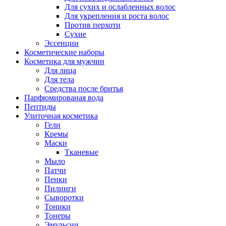
Для сухих и ослабленных волос
Для укрепления и роста волос
Против перхоти
Сухие
Эссенции
Косметические наборы
Косметика для мужчин
Для лица
Для тела
Средства после бритья
Парфюмированая вода
Пептиды
Улиточная косметика
Гели
Кремы
Маски
Тканевые
Мыло
Патчи
Пенки
Пилинги
Сыворотки
Тоники
Тонеры
Эмульсии