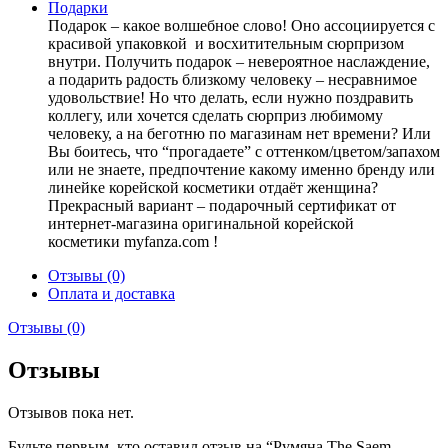
Подарки
Подарок – какое волшебное слово! Оно ассоциируется с
красивой упаковкой и восхитительным сюрпризом
внутри. Получить подарок – невероятное наслаждение,
а подарить радость близкому человеку – несравнимое
удовольствие! Но что делать, если нужно поздравить
коллегу, или хочется сделать сюрприз любимому
человеку, а на беготню по магазинам нет времени? Или
Вы боитесь, что “прогадаете” с оттенком/цветом/запахом
или не знаете, предпочтение какому именно бренду или
линейке корейской косметики отдаёт женщина?
Прекрасный вариант – подарочный сертификат от
интернет-магазина оригинальной корейской
косметики myfanza.com !
Отзывы (0)
Оплата и доставка
Отзывы (0)
Отзывы
Отзывов пока нет.
Будьте первым, кто оставил отзыв на “Румяна The Saem