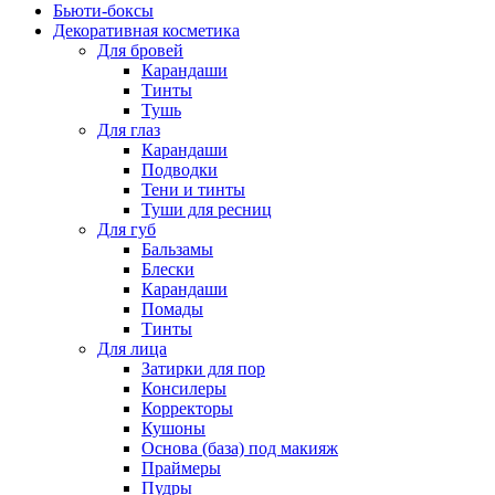
Бьюти-боксы
Декоративная косметика
Для бровей
Карандаши
Тинты
Тушь
Для глаз
Карандаши
Подводки
Тени и тинты
Туши для ресниц
Для губ
Бальзамы
Блески
Карандаши
Помады
Тинты
Для лица
Затирки для пор
Консилеры
Корректоры
Кушоны
Основа (база) под макияж
Праймеры
Пудры