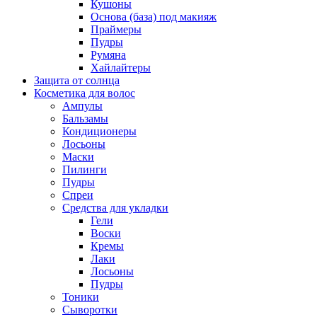
Кушоны
Основа (база) под макияж
Праймеры
Пудры
Румяна
Хайлайтеры
Защита от солнца
Косметика для волос
Ампулы
Бальзамы
Кондиционеры
Лосьоны
Маски
Пилинги
Пудры
Спреи
Средства для укладки
Гели
Воски
Кремы
Лаки
Лосьоны
Пудры
Тоники
Сыворотки