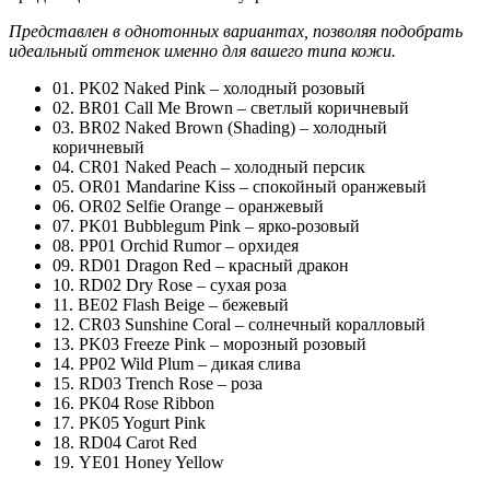
Представлен в однотонных вариантах, позволяя подобрать
идеальный оттенок именно для вашего типа кожи.
01. PK02 Naked Pink – холодный розовый
02. BR01 Call Me Brown – светлый коричневый
03. BR02 Naked Brown (Shading) – холодный
коричневый
04. CR01 Naked Peach – холодный персик
05. OR01 Mandarine Kiss – спокойный оранжевый
06. OR02 Selfie Orange – оранжевый
07. PK01 Bubblegum Pink – ярко-розовый
08. PP01 Orchid Rumor – орхидея
09. RD01 Dragon Red – красный дракон
10. RD02 Dry Rose – сухая роза
11. BE02 Flash Beige – бежевый
12. CR03 Sunshine Coral – солнечный коралловый
13. PK03 Freeze Pink – морозный розовый
14. PP02 Wild Plum – дикая слива
15. RD03 Trench Rose – роза
16. PK04 Rose Ribbon
17. PK05 Yogurt Pink
18. RD04 Carot Red
19. YE01 Honey Yellow