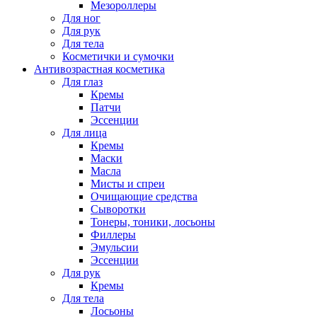
Мезороллеры
Для ног
Для рук
Для тела
Косметички и сумочки
Антивозрастная косметика
Для глаз
Кремы
Патчи
Эссенции
Для лица
Кремы
Маски
Масла
Мисты и спреи
Очищающие средства
Сыворотки
Тонеры, тоники, лосьоны
Филлеры
Эмульсии
Эссенции
Для рук
Кремы
Для тела
Лосьоны