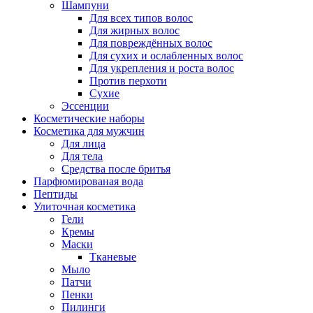
Шампуни
Для всех типов волос
Для жирных волос
Для повреждённых волос
Для сухих и ослабленных волос
Для укрепления и роста волос
Против перхоти
Сухие
Эссенции
Косметические наборы
Косметика для мужчин
Для лица
Для тела
Средства после бритья
Парфюмированая вода
Пептиды
Улиточная косметика
Гели
Кремы
Маски
Тканевые
Мыло
Патчи
Пенки
Пилинги