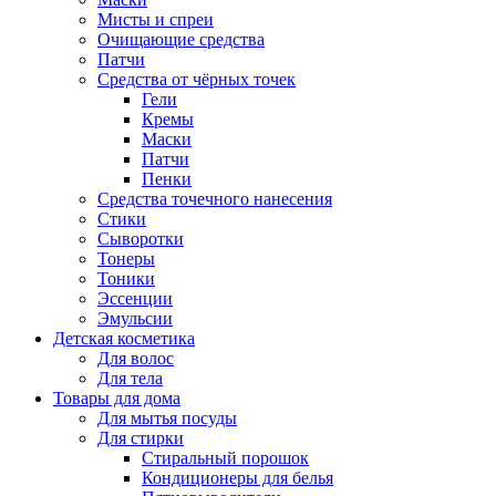
Мисты и спреи
Очищающие средства
Патчи
Средства от чёрных точек
Гели
Кремы
Маски
Патчи
Пенки
Средства точечного нанесения
Стики
Сыворотки
Тонеры
Тоники
Эссенции
Эмульсии
Детская косметика
Для волос
Для тела
Товары для дома
Для мытья посуды
Для стирки
Стиральный порошок
Кондиционеры для белья