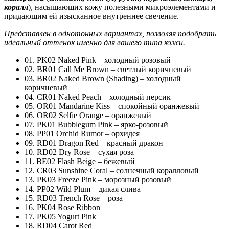
коралл
), насыщающих кожу полезными микроэлементами и
придающим ей изысканное внутреннее свечение.
Представлен в однотонных вариантах, позволяя подобрать
идеальный оттенок именно для вашего типа кожи.
01. PK02 Naked Pink – холодный розовый
02. BR01 Call Me Brown – светлый коричневый
03. BR02 Naked Brown (Shading) – холодный
коричневый
04. CR01 Naked Peach – холодный персик
05. OR01 Mandarine Kiss – спокойный оранжевый
06. OR02 Selfie Orange – оранжевый
07. PK01 Bubblegum Pink – ярко-розовый
08. PP01 Orchid Rumor – орхидея
09. RD01 Dragon Red – красный дракон
10. RD02 Dry Rose – сухая роза
11. BE02 Flash Beige – бежевый
12. CR03 Sunshine Coral – солнечный коралловый
13. PK03 Freeze Pink – морозный розовый
14. PP02 Wild Plum – дикая слива
15. RD03 Trench Rose – роза
16. PK04 Rose Ribbon
17. PK05 Yogurt Pink
18. RD04 Carot Red