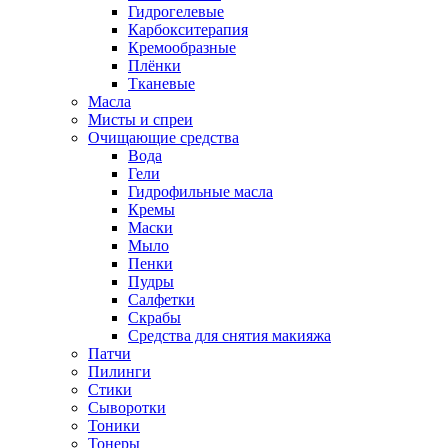
Гидрогелевые
Карбокситерапия
Кремообразные
Плёнки
Тканевые
Масла
Мисты и спреи
Очищающие средства
Вода
Гели
Гидрофильные масла
Кремы
Маски
Мыло
Пенки
Пудры
Салфетки
Скрабы
Средства для снятия макияжа
Патчи
Пилинги
Стики
Сыворотки
Тоники
Тонеры