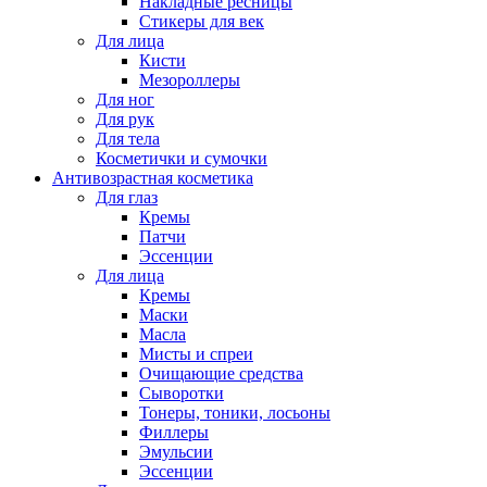
Накладные ресницы
Стикеры для век
Для лица
Кисти
Мезороллеры
Для ног
Для рук
Для тела
Косметички и сумочки
Антивозрастная косметика
Для глаз
Кремы
Патчи
Эссенции
Для лица
Кремы
Маски
Масла
Мисты и спреи
Очищающие средства
Сыворотки
Тонеры, тоники, лосьоны
Филлеры
Эмульсии
Эссенции