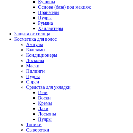
Кушоны
Основа (база) под макияж
Праймеры
Пудры
Румяна
Хайлайтеры
Защита от солнца
Косметика для волос
Ампулы
Бальзамы
Кондиционеры
Лосьоны
Маски
Пилинги
Пудры
Спреи
Средства для укладки
Гели
Воски
Кремы
Лаки
Лосьоны
Пудры
Тоники
Сыворотки