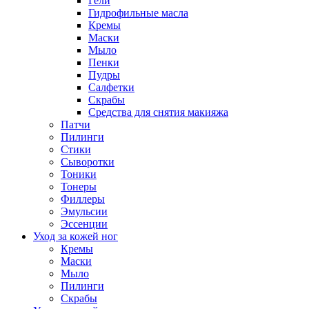
Гели
Гидрофильные масла
Кремы
Маски
Мыло
Пенки
Пудры
Салфетки
Скрабы
Средства для снятия макияжа
Патчи
Пилинги
Стики
Сыворотки
Тоники
Тонеры
Филлеры
Эмульсии
Эссенции
Уход за кожей ног
Кремы
Маски
Мыло
Пилинги
Скрабы