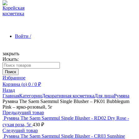
Войти /
закрыть
Искать:
Зарегистрироваться
Поиск
Избранное
Корзина (
o
)
0
/
0
₽
Назад
Главная
Категории
Декоративная косметика
Для лица
Румяна
Румяна The Saem Saemmul Single Blusher – PK01 Bubblegum
Pink – ярко-розовый, 5г
Предыдущий товар
Румяна The Saem Saemmul Single Blusher - RD02 Dry Rose -
сухая роза, 5г
430
₽
Следущий товар
Румяна The Saem Saemmul Single Blusher - CR03 Sunshine