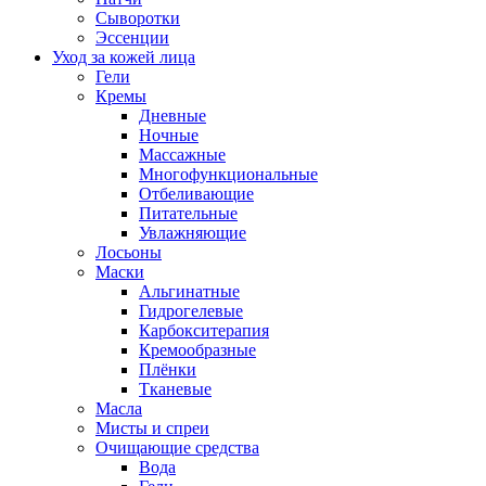
Сыворотки
Эссенции
Уход за кожей лица
Гели
Кремы
Дневные
Ночные
Массажные
Многофункциональные
Отбеливающие
Питательные
Увлажняющие
Лосьоны
Маски
Альгинатные
Гидрогелевые
Карбокситерапия
Кремообразные
Плёнки
Тканевые
Масла
Мисты и спреи
Очищающие средства
Вода