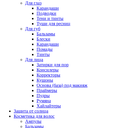
Для глаз
Карандаши
Подводки
Тени и тинты
Туши для ресниц
Для губ
Бальзамы
Блески
Карандаши
Помады
Тинты
Для лица
Затирки для пор
Консилеры
Корректоры
Кушоны
Основа (база) под макияж
Праймеры
Пудры
Румяна
Хайлайтеры
Защита от солнца
Косметика для волос
Ампулы
Бальзамы