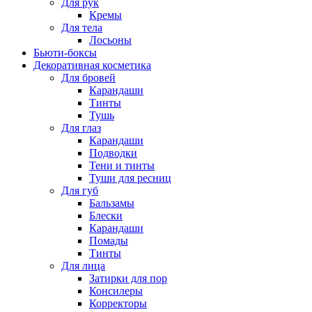
Для рук
Кремы
Для тела
Лосьоны
Бьюти-боксы
Декоративная косметика
Для бровей
Карандаши
Тинты
Тушь
Для глаз
Карандаши
Подводки
Тени и тинты
Туши для ресниц
Для губ
Бальзамы
Блески
Карандаши
Помады
Тинты
Для лица
Затирки для пор
Консилеры
Корректоры