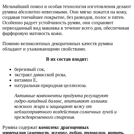
Мельчайший помол и особая технология изготовления делают
румяна абсолютно невесомыми. Они мягко ложатся на кожу,
создавая тончайшее покрытие, без разводов, полос и пятен.
Особенно радует устойчивость румян, они сохраняют
первозданный вид макияжа в течение всего дня, обеспечивая
фарфоровую матовость кожи.
Помимо великолепных декоративных качеств румяна
обладают и ухаживающими свойствами.
В их состав входит:
березовый сок,
экстракт дамасской розы,
витамин Е,
натуральная природная целлюлоза.
Активные компоненты продукта регулируют
гидро-липидный баланс, впитывают излишки
кожного жира и защищают кожу от
неблагоприятного воздействия солнечных лучей и
преждевременного старения.
Румяна содержат
комплекс драгоценных
минералов
(
аметист, жемчуг, рубин, турмалин, янтарь,