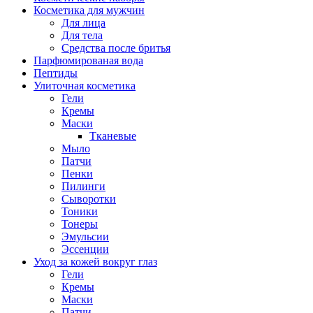
Косметика для мужчин
Для лица
Для тела
Средства после бритья
Парфюмированая вода
Пептиды
Улиточная косметика
Гели
Кремы
Маски
Тканевые
Мыло
Патчи
Пенки
Пилинги
Сыворотки
Тоники
Тонеры
Эмульсии
Эссенции
Уход за кожей вокруг глаз
Гели
Кремы
Маски
Патчи