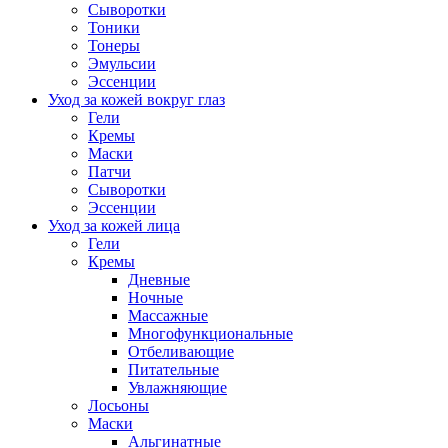
Сыворотки
Тоники
Тонеры
Эмульсии
Эссенции
Уход за кожей вокруг глаз
Гели
Кремы
Маски
Патчи
Сыворотки
Эссенции
Уход за кожей лица
Гели
Кремы
Дневные
Ночные
Массажные
Многофункциональные
Отбеливающие
Питательные
Увлажняющие
Лосьоны
Маски
Альгинатные