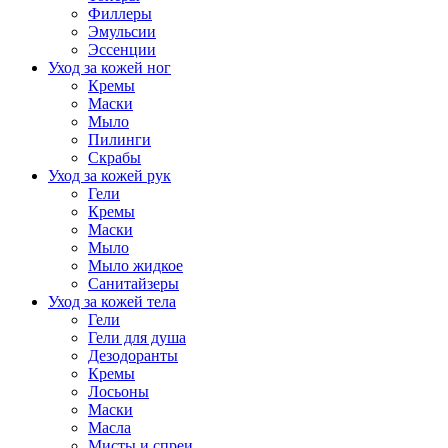
Филлеры
Эмульсии
Эссенции
Уход за кожей ног
Кремы
Маски
Мыло
Пилинги
Скрабы
Уход за кожей рук
Гели
Кремы
Маски
Мыло
Мыло жидкое
Санитайзеры
Уход за кожей тела
Гели
Гели для душа
Дезодоранты
Кремы
Лосьоны
Маски
Масла
Мисты и спреи