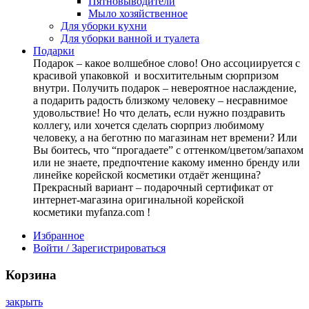
Пятновыводители
Мыло хозяйственное
Для уборки кухни
Для уборки ванной и туалета
Подарки
Подарок – какое волшебное слово! Оно ассоциируется с
красивой упаковкой и восхитительным сюрпризом
внутри. Получить подарок – невероятное наслаждение,
а подарить радость близкому человеку – несравнимое
удовольствие! Но что делать, если нужно поздравить
коллегу, или хочется сделать сюрприз любимому
человеку, а на беготню по магазинам нет времени? Или
Вы боитесь, что “прогадаете” с оттенком/цветом/запахом
или не знаете, предпочтение какому именно бренду или
линейке корейской косметики отдаёт женщина?
Прекрасный вариант – подарочный сертификат от
интернет-магазина оригинальной корейской
косметики myfanza.com !
Избранное
Войти / Зарегистрироваться
Корзина
закрыть