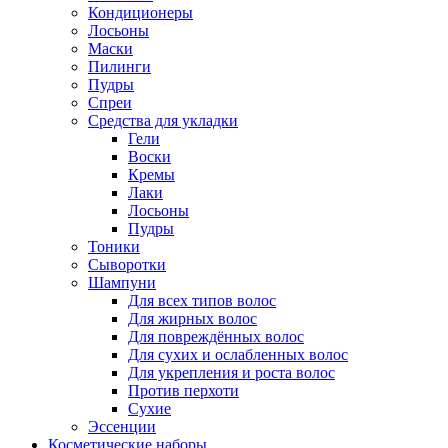
Кондиционеры
Лосьоны
Маски
Пилинги
Пудры
Спреи
Средства для укладки
Гели
Воски
Кремы
Лаки
Лосьоны
Пудры
Тоники
Сыворотки
Шампуни
Для всех типов волос
Для жирных волос
Для повреждённых волос
Для сухих и ослабленных волос
Для укрепления и роста волос
Против перхоти
Сухие
Эссенции
Косметические наборы