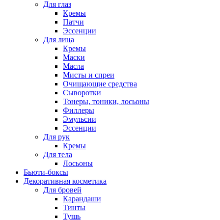
Для глаз
Кремы
Патчи
Эссенции
Для лица
Кремы
Маски
Масла
Мисты и спреи
Очищающие средства
Сыворотки
Тонеры, тоники, лосьоны
Филлеры
Эмульсии
Эссенции
Для рук
Кремы
Для тела
Лосьоны
Бьюти-боксы
Декоративная косметика
Для бровей
Карандаши
Тинты
Тушь