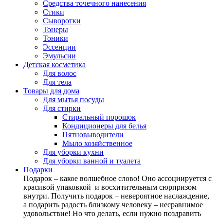
Средства точечного нанесения
Стики
Сыворотки
Тонеры
Тоники
Эссенции
Эмульсии
Детская косметика
Для волос
Для тела
Товары для дома
Для мытья посуды
Для стирки
Стиральный порошок
Кондиционеры для белья
Пятновыводители
Мыло хозяйственное
Для уборки кухни
Для уборки ванной и туалета
Подарки
Подарок – какое волшебное слово! Оно ассоциируется с
красивой упаковкой и восхитительным сюрпризом
внутри. Получить подарок – невероятное наслаждение,
а подарить радость близкому человеку – несравнимое
удовольствие! Но что делать, если нужно поздравить