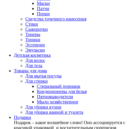
Маски
Патчи
Пенки
Средства точечного нанесения
Стики
Сыворотки
Тонеры
Тоники
Эссенции
Эмульсии
Детская косметика
Для волос
Для тела
Товары для дома
Для мытья посуды
Для стирки
Стиральный порошок
Кондиционеры для белья
Пятновыводители
Мыло хозяйственное
Для уборки кухни
Для уборки ванной и туалета
Подарки
Подарок – какое волшебное слово! Оно ассоциируется с
красивой упаковкой и восхитительным сюрпризом