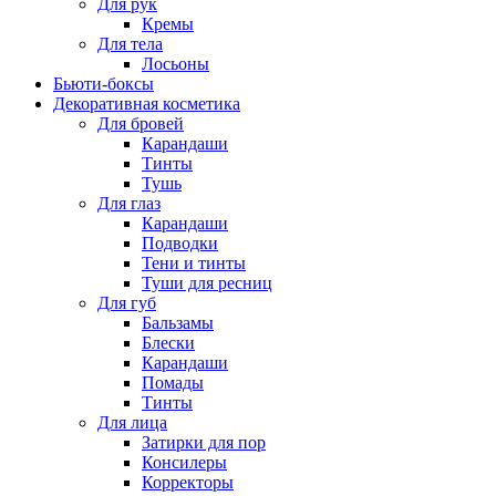
Для рук
Кремы
Для тела
Лосьоны
Бьюти-боксы
Декоративная косметика
Для бровей
Карандаши
Тинты
Тушь
Для глаз
Карандаши
Подводки
Тени и тинты
Туши для ресниц
Для губ
Бальзамы
Блески
Карандаши
Помады
Тинты
Для лица
Затирки для пор
Консилеры
Корректоры