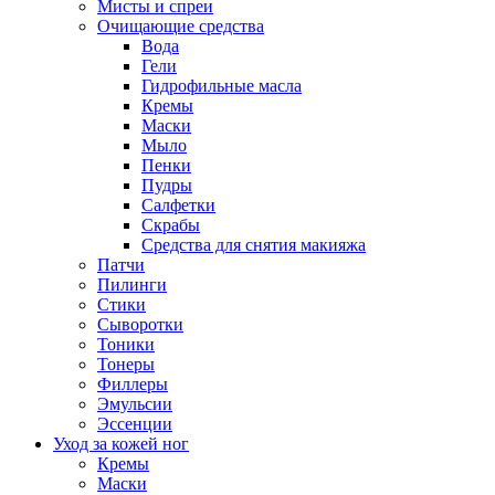
Мисты и спреи
Очищающие средства
Вода
Гели
Гидрофильные масла
Кремы
Маски
Мыло
Пенки
Пудры
Салфетки
Скрабы
Средства для снятия макияжа
Патчи
Пилинги
Стики
Сыворотки
Тоники
Тонеры
Филлеры
Эмульсии
Эссенции
Уход за кожей ног
Кремы
Маски