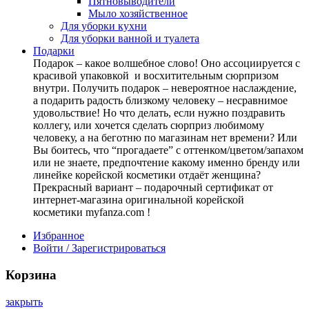
Пятновыводители
Мыло хозяйственное
Для уборки кухни
Для уборки ванной и туалета
Подарки
Подарок – какое волшебное слово! Оно ассоциируется с
красивой упаковкой и восхитительным сюрпризом
внутри. Получить подарок – невероятное наслаждение,
а подарить радость близкому человеку – несравнимое
удовольствие! Но что делать, если нужно поздравить
коллегу, или хочется сделать сюрприз любимому
человеку, а на беготню по магазинам нет времени? Или
Вы боитесь, что “прогадаете” с оттенком/цветом/запахом
или не знаете, предпочтение какому именно бренду или
линейке корейской косметики отдаёт женщина?
Прекрасный вариант – подарочный сертификат от
интернет-магазина оригинальной корейской
косметики myfanza.com !
Избранное
Войти / Зарегистрироваться
Корзина
закрыть