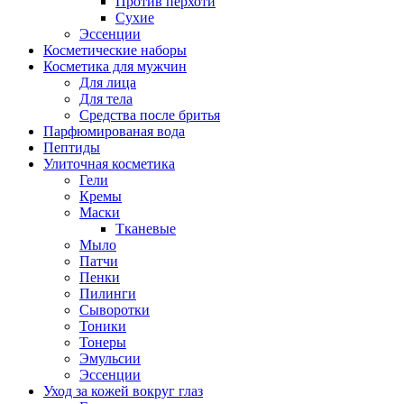
Против перхоти
Сухие
Эссенции
Косметические наборы
Косметика для мужчин
Для лица
Для тела
Средства после бритья
Парфюмированая вода
Пептиды
Улиточная косметика
Гели
Кремы
Маски
Тканевые
Мыло
Патчи
Пенки
Пилинги
Сыворотки
Тоники
Тонеры
Эмульсии
Эссенции
Уход за кожей вокруг глаз