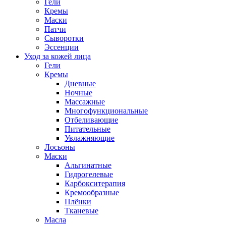
Гели
Кремы
Маски
Патчи
Сыворотки
Эссенции
Уход за кожей лица
Гели
Кремы
Дневные
Ночные
Массажные
Многофункциональные
Отбеливающие
Питательные
Увлажняющие
Лосьоны
Маски
Альгинатные
Гидрогелевые
Карбокситерапия
Кремообразные
Плёнки
Тканевые
Масла