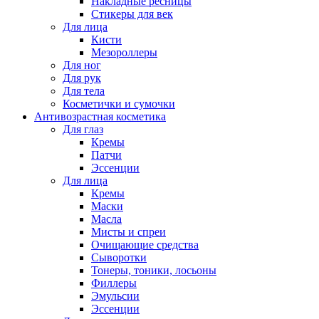
Накладные ресницы
Стикеры для век
Для лица
Кисти
Мезороллеры
Для ног
Для рук
Для тела
Косметички и сумочки
Антивозрастная косметика
Для глаз
Кремы
Патчи
Эссенции
Для лица
Кремы
Маски
Масла
Мисты и спреи
Очищающие средства
Сыворотки
Тонеры, тоники, лосьоны
Филлеры
Эмульсии
Эссенции