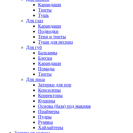
Карандаши
Тинты
Тушь
Для глаз
Карандаши
Подводки
Тени и тинты
Туши для ресниц
Для губ
Бальзамы
Блески
Карандаши
Помады
Тинты
Для лица
Затирки для пор
Консилеры
Корректоры
Кушоны
Основа (база) под макияж
Праймеры
Пудры
Румяна
Хайлайтеры
Защита от солнца