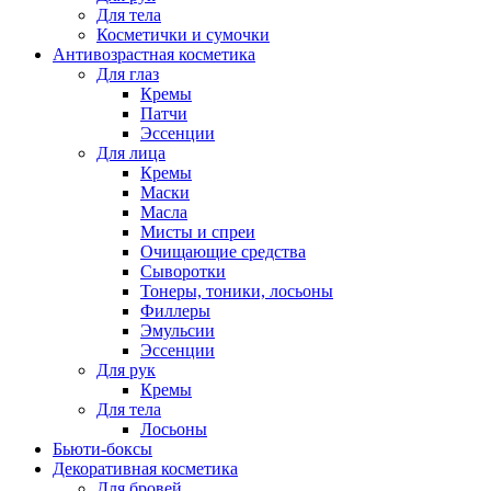
Для тела
Косметички и сумочки
Антивозрастная косметика
Для глаз
Кремы
Патчи
Эссенции
Для лица
Кремы
Маски
Масла
Мисты и спреи
Очищающие средства
Сыворотки
Тонеры, тоники, лосьоны
Филлеры
Эмульсии
Эссенции
Для рук
Кремы
Для тела
Лосьоны
Бьюти-боксы
Декоративная косметика
Для бровей