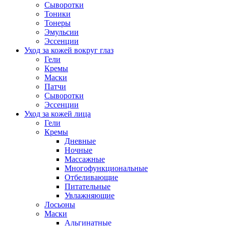
Сыворотки
Тоники
Тонеры
Эмульсии
Эссенции
Уход за кожей вокруг глаз
Гели
Кремы
Маски
Патчи
Сыворотки
Эссенции
Уход за кожей лица
Гели
Кремы
Дневные
Ночные
Массажные
Многофункциональные
Отбеливающие
Питательные
Увлажняющие
Лосьоны
Маски
Альгинатные