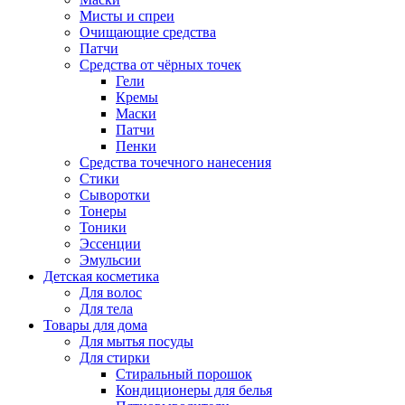
Мисты и спреи
Очищающие средства
Патчи
Средства от чёрных точек
Гели
Кремы
Маски
Патчи
Пенки
Средства точечного нанесения
Стики
Сыворотки
Тонеры
Тоники
Эссенции
Эмульсии
Детская косметика
Для волос
Для тела
Товары для дома
Для мытья посуды
Для стирки
Стиральный порошок
Кондиционеры для белья