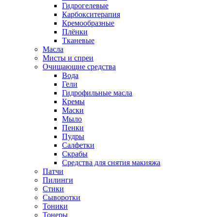
Гидрогелевые
Карбокситерапия
Кремообразные
Плёнки
Тканевые
Масла
Мисты и спреи
Очищающие средства
Вода
Гели
Гидрофильные масла
Кремы
Маски
Мыло
Пенки
Пудры
Салфетки
Скрабы
Средства для снятия макияжа
Патчи
Пилинги
Стики
Сыворотки
Тоники
Тонеры