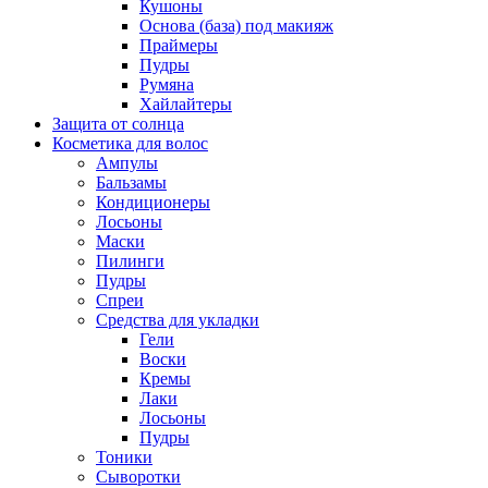
Кушоны
Основа (база) под макияж
Праймеры
Пудры
Румяна
Хайлайтеры
Защита от солнца
Косметика для волос
Ампулы
Бальзамы
Кондиционеры
Лосьоны
Маски
Пилинги
Пудры
Спреи
Средства для укладки
Гели
Воски
Кремы
Лаки
Лосьоны
Пудры
Тоники
Сыворотки