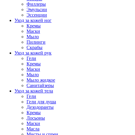
Филлеры
Эмульсии
Эссенции
Уход за кожей ног
Кремы
Маски
Мыло
Пилинги
Скрабы
Уход за кожей рук
Гели
Кремы
Маски
Мыло
Мыло жидкое
Санитайзеры
Уход за кожей тела
Гели
Гели для душа
Дезодоранты
Кремы
Лосьоны
Маски
Масла
Мисты и спреи