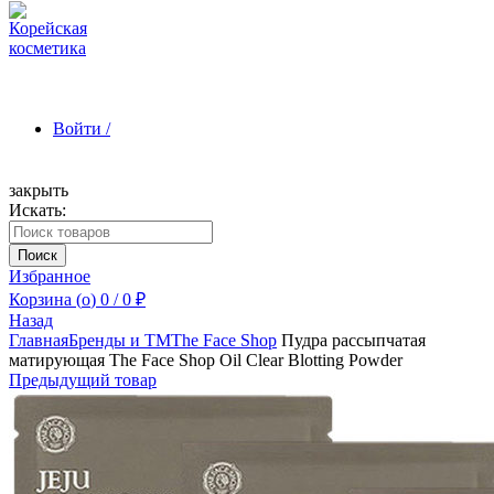
Войти /
закрыть
Искать:
Зарегистрироваться
Поиск
Избранное
Корзина (
o
)
0
/
0
₽
Назад
Главная
Бренды и ТМ
The Face Shop
Пудра рассыпчатая
матирующая The Face Shop Oil Clear Blotting Powder
Предыдущий товар