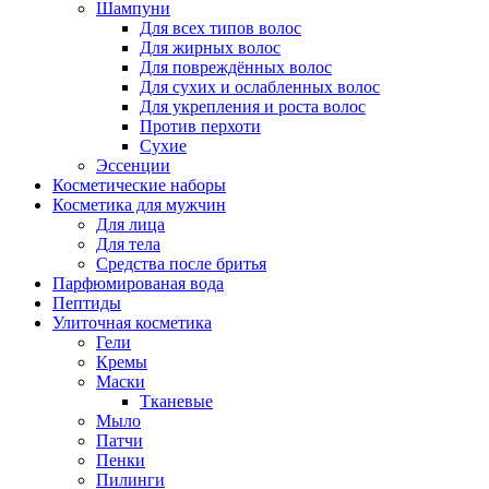
Шампуни
Для всех типов волос
Для жирных волос
Для повреждённых волос
Для сухих и ослабленных волос
Для укрепления и роста волос
Против перхоти
Сухие
Эссенции
Косметические наборы
Косметика для мужчин
Для лица
Для тела
Средства после бритья
Парфюмированая вода
Пептиды
Улиточная косметика
Гели
Кремы
Маски
Тканевые
Мыло
Патчи
Пенки
Пилинги