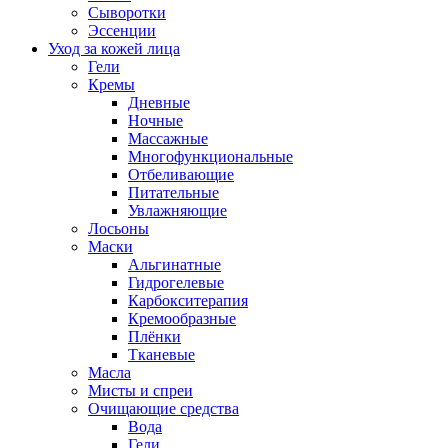
Сыворотки
Эссенции
Уход за кожей лица
Гели
Кремы
Дневные
Ночные
Массажные
Многофункциональные
Отбеливающие
Питательные
Увлажняющие
Лосьоны
Маски
Альгинатные
Гидрогелевые
Карбокситерапия
Кремообразные
Плёнки
Тканевые
Масла
Мисты и спреи
Очищающие средства
Вода
Гели