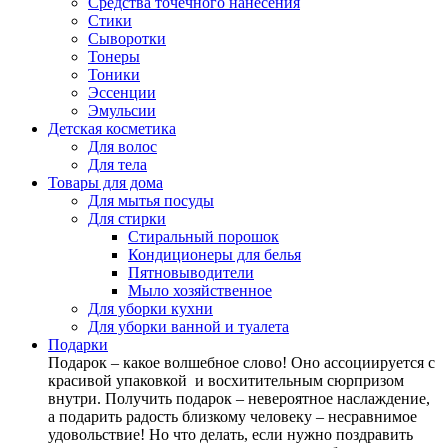
Средства точечного нанесения
Стики
Сыворотки
Тонеры
Тоники
Эссенции
Эмульсии
Детская косметика
Для волос
Для тела
Товары для дома
Для мытья посуды
Для стирки
Стиральный порошок
Кондиционеры для белья
Пятновыводители
Мыло хозяйственное
Для уборки кухни
Для уборки ванной и туалета
Подарки
Подарок – какое волшебное слово! Оно ассоциируется с
красивой упаковкой и восхитительным сюрпризом
внутри. Получить подарок – невероятное наслаждение,
а подарить радость близкому человеку – несравнимое
удовольствие! Но что делать, если нужно поздравить