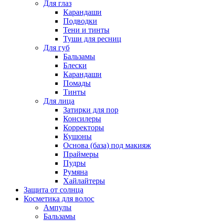
Для глаз
Карандаши
Подводки
Тени и тинты
Туши для ресниц
Для губ
Бальзамы
Блески
Карандаши
Помады
Тинты
Для лица
Затирки для пор
Консилеры
Корректоры
Кушоны
Основа (база) под макияж
Праймеры
Пудры
Румяна
Хайлайтеры
Защита от солнца
Косметика для волос
Ампулы
Бальзамы