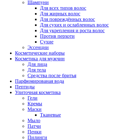
Шампуни
Для всех типов волос
Для жирных волос
Для повреждённых волос
Для сухих и ослабленных волос
Для укрепления и роста волос
Против перхоти
Сухие
Эссенции
Косметические наборы
Косметика для мужчин
Для лица
Для тела
Средства после бритья
Парфюмированая вода
Пептиды
Улиточная косметика
Гели
Кремы
Маски
Тканевые
Мыло
Патчи
Пенки
Пилинги