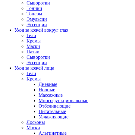
Сыворотки
Тоники
Тонеры
Эмульсии
Эссенции
Уход за кожей вокруг глаз
Гели
Кремы
Маски
Патчи
Сыворотки
Эссенции
Уход за кожей лица
Гели
Кремы
Дневные
Ночные
Массажные
Многофункциональные
Отбеливающие
Питательные
Увлажняющие
Лосьоны
Маски
Альгинатные