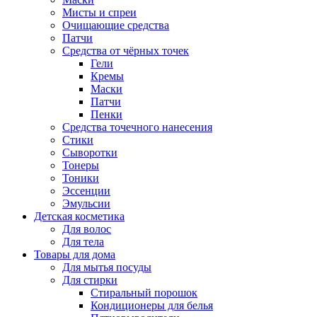
Мисты и спреи
Очищающие средства
Патчи
Средства от чёрных точек
Гели
Кремы
Маски
Патчи
Пенки
Средства точечного нанесения
Стики
Сыворотки
Тонеры
Тоники
Эссенции
Эмульсии
Детская косметика
Для волос
Для тела
Товары для дома
Для мытья посуды
Для стирки
Стиральный порошок
Кондиционеры для белья