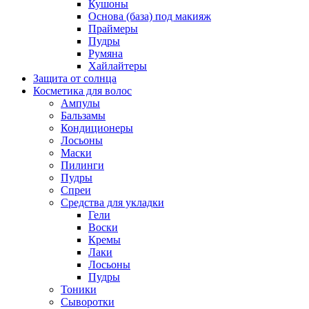
Кушоны
Основа (база) под макияж
Праймеры
Пудры
Румяна
Хайлайтеры
Защита от солнца
Косметика для волос
Ампулы
Бальзамы
Кондиционеры
Лосьоны
Маски
Пилинги
Пудры
Спреи
Средства для укладки
Гели
Воски
Кремы
Лаки
Лосьоны
Пудры
Тоники
Сыворотки