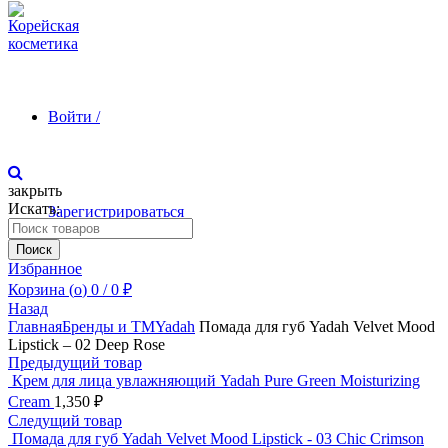
Войти /
закрыть
Искать:
Зарегистрироваться
Поиск
Избранное
Корзина (
o
)
0
/
0
₽
Назад
Главная
Бренды и ТМ
Yadah
Помада для губ Yadah Velvet Mood
Lipstick – 02 Deep Rose
Предыдущий товар
Крем для лица увлажняющий Yadah Pure Green Moisturizing
Cream
1,350
₽
Следущий товар
Помада для губ Yadah Velvet Mood Lipstick - 03 Chic Crimson