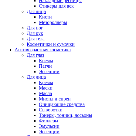
Накладные ресницы
Стикеры для век
Для лица
Кисти
Мезороллеры
Для ног
Для рук
Для тела
Косметички и сумочки
Антивозрастная косметика
Для глаз
Кремы
Патчи
Эссенции
Для лица
Кремы
Маски
Масла
Мисты и спреи
Очищающие средства
Сыворотки
Тонеры, тоники, лосьоны
Филлеры
Эмульсии
Эссенции