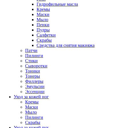
Гидрофильные масла
Кремы
Маски
Мыло
Пенки
Пудры
Салфетки
Скрабы
Средства для снятия макияжа
Патчи
Пилинги
Стики
Сыворотки
Тоники
Тонеры
Филлеры
Эмульсии
Эссенции
Уход за кожей ног
Кремы
Маски
Мыло
Пилинги
Скрабы
Уход за кожей рук