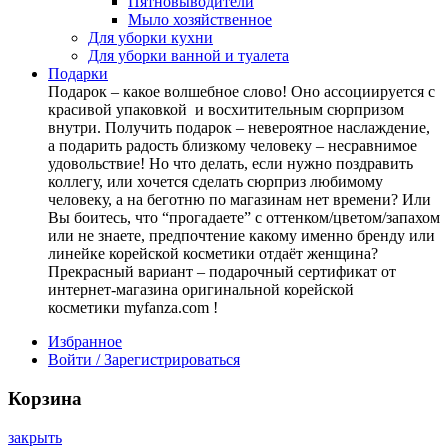
Пятновыводители
Мыло хозяйственное
Для уборки кухни
Для уборки ванной и туалета
Подарки
Подарок – какое волшебное слово! Оно ассоциируется с
красивой упаковкой и восхитительным сюрпризом
внутри. Получить подарок – невероятное наслаждение,
а подарить радость близкому человеку – несравнимое
удовольствие! Но что делать, если нужно поздравить
коллегу, или хочется сделать сюрприз любимому
человеку, а на беготню по магазинам нет времени? Или
Вы боитесь, что “прогадаете” с оттенком/цветом/запахом
или не знаете, предпочтение какому именно бренду или
линейке корейской косметики отдаёт женщина?
Прекрасный вариант – подарочный сертификат от
интернет-магазина оригинальной корейской
косметики myfanza.com !
Избранное
Войти / Зарегистрироваться
Корзина
закрыть