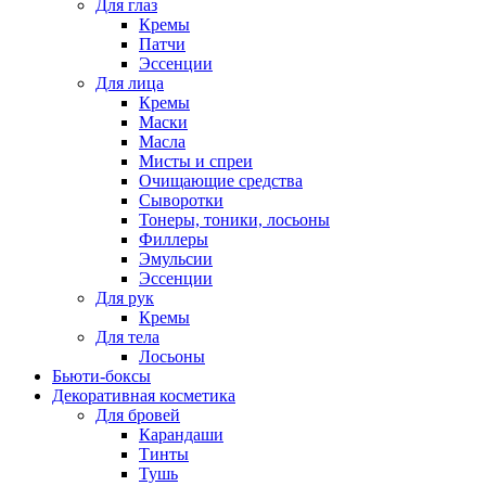
Для глаз
Кремы
Патчи
Эссенции
Для лица
Кремы
Маски
Масла
Мисты и спреи
Очищающие средства
Сыворотки
Тонеры, тоники, лосьоны
Филлеры
Эмульсии
Эссенции
Для рук
Кремы
Для тела
Лосьоны
Бьюти-боксы
Декоративная косметика
Для бровей
Карандаши
Тинты
Тушь