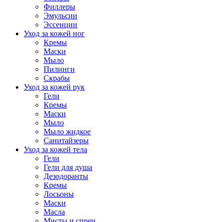
Филлеры
Эмульсии
Эссенции
Уход за кожей ног
Кремы
Маски
Мыло
Пилинги
Скрабы
Уход за кожей рук
Гели
Кремы
Маски
Мыло
Мыло жидкое
Санитайзеры
Уход за кожей тела
Гели
Гели для душа
Дезодоранты
Кремы
Лосьоны
Маски
Масла
Мисты и спреи