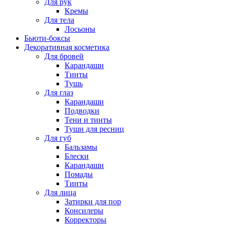
Для рук
Кремы
Для тела
Лосьоны
Бьюти-боксы
Декоративная косметика
Для бровей
Карандаши
Тинты
Тушь
Для глаз
Карандаши
Подводки
Тени и тинты
Туши для ресниц
Для губ
Бальзамы
Блески
Карандаши
Помады
Тинты
Для лица
Затирки для пор
Консилеры
Корректоры