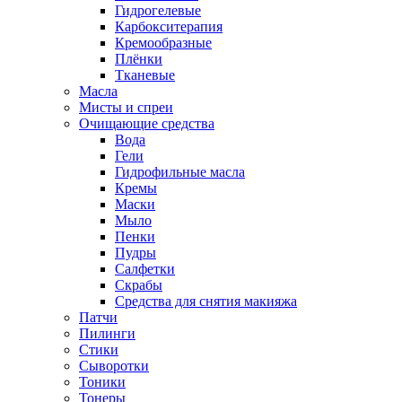
Гидрогелевые
Карбокситерапия
Кремообразные
Плёнки
Тканевые
Масла
Мисты и спреи
Очищающие средства
Вода
Гели
Гидрофильные масла
Кремы
Маски
Мыло
Пенки
Пудры
Салфетки
Скрабы
Средства для снятия макияжа
Патчи
Пилинги
Стики
Сыворотки
Тоники
Тонеры