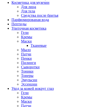
Косметика для мужчин
Для лица
Для тела
Средства после бритья
Парфюмированая вода
Пептиды
Улиточная косметика
Гели
Кремы
Маски
Тканевые
Мыло
Патчи
Пенки
Пилинги
Сыворотки
Тоники
Тонеры
Эмульсии
Эссенции
Уход за кожей вокруг глаз
Гели
Кремы
Маски
Патчи