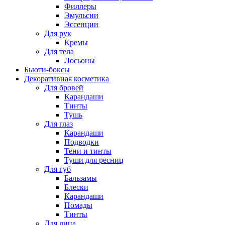
Филлеры
Эмульсии
Эссенции
Для рук
Кремы
Для тела
Лосьоны
Бьюти-боксы
Декоративная косметика
Для бровей
Карандаши
Тинты
Тушь
Для глаз
Карандаши
Подводки
Тени и тинты
Туши для ресниц
Для губ
Бальзамы
Блески
Карандаши
Помады
Тинты
Для лица