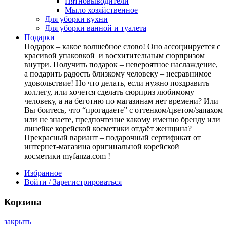
Пятновыводители
Мыло хозяйственное
Для уборки кухни
Для уборки ванной и туалета
Подарки
Подарок – какое волшебное слово! Оно ассоциируется с
красивой упаковкой и восхитительным сюрпризом
внутри. Получить подарок – невероятное наслаждение,
а подарить радость близкому человеку – несравнимое
удовольствие! Но что делать, если нужно поздравить
коллегу, или хочется сделать сюрприз любимому
человеку, а на беготню по магазинам нет времени? Или
Вы боитесь, что “прогадаете” с оттенком/цветом/запахом
или не знаете, предпочтение какому именно бренду или
линейке корейской косметики отдаёт женщина?
Прекрасный вариант – подарочный сертификат от
интернет-магазина оригинальной корейской
косметики myfanza.com !
Избранное
Войти / Зарегистрироваться
Корзина
закрыть