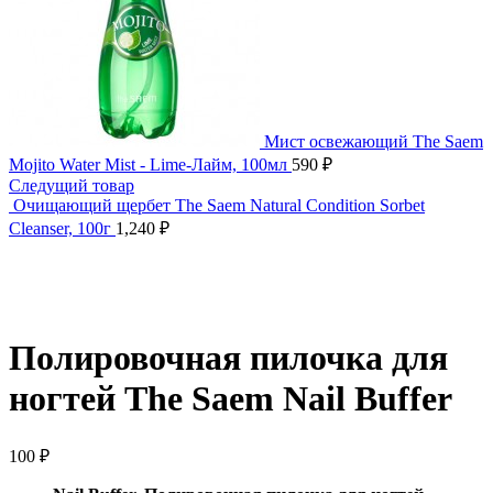
Мист освежающий The Saem
Mojito Water Mist - Lime-Лайм, 100мл
590
₽
Следущий товар
Очищающий щербет The Saem Natural Condition Sorbet
Cleanser, 100г
1,240
₽
Нажмите, чтобы увеличить
Полировочная пилочка для
ногтей The Saem Nail Buffer
100
₽