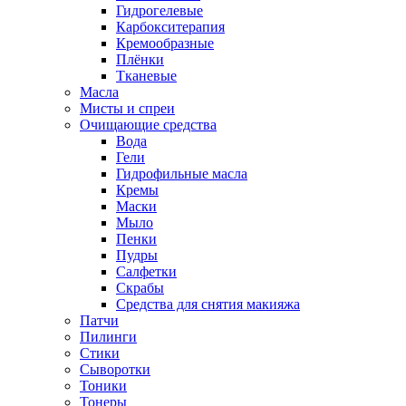
Гидрогелевые
Карбокситерапия
Кремообразные
Плёнки
Тканевые
Масла
Мисты и спреи
Очищающие средства
Вода
Гели
Гидрофильные масла
Кремы
Маски
Мыло
Пенки
Пудры
Салфетки
Скрабы
Средства для снятия макияжа
Патчи
Пилинги
Стики
Сыворотки
Тоники
Тонеры