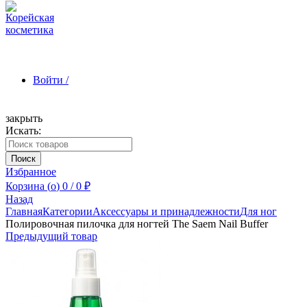
Войти /
закрыть
Искать:
Зарегистрироваться
Поиск
Избранное
Корзина (
o
)
0
/
0
₽
Назад
Главная
Категории
Аксессуары и принадлежности
Для ног
Полировочная пилочка для ногтей The Saem Nail Buffer
Предыдущий товар