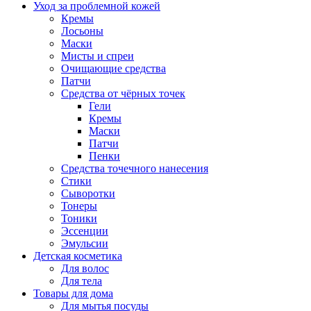
Уход за проблемной кожей
Кремы
Лосьоны
Маски
Мисты и спреи
Очищающие средства
Патчи
Средства от чёрных точек
Гели
Кремы
Маски
Патчи
Пенки
Средства точечного нанесения
Стики
Сыворотки
Тонеры
Тоники
Эссенции
Эмульсии
Детская косметика
Для волос
Для тела
Товары для дома
Для мытья посуды