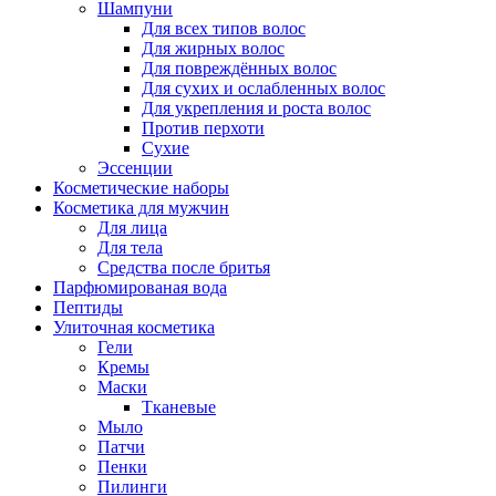
Шампуни
Для всех типов волос
Для жирных волос
Для повреждённых волос
Для сухих и ослабленных волос
Для укрепления и роста волос
Против перхоти
Сухие
Эссенции
Косметические наборы
Косметика для мужчин
Для лица
Для тела
Средства после бритья
Парфюмированая вода
Пептиды
Улиточная косметика
Гели
Кремы
Маски
Тканевые
Мыло
Патчи
Пенки
Пилинги