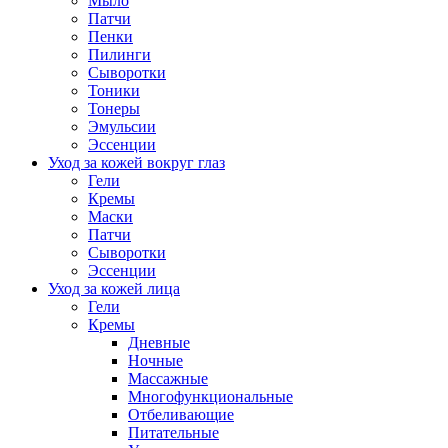
Мыло
Патчи
Пенки
Пилинги
Сыворотки
Тоники
Тонеры
Эмульсии
Эссенции
Уход за кожей вокруг глаз
Гели
Кремы
Маски
Патчи
Сыворотки
Эссенции
Уход за кожей лица
Гели
Кремы
Дневные
Ночные
Массажные
Многофункциональные
Отбеливающие
Питательные