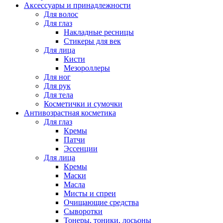
Аксессуары и принадлежности
Для волос
Для глаз
Накладные ресницы
Стикеры для век
Для лица
Кисти
Мезороллеры
Для ног
Для рук
Для тела
Косметички и сумочки
Антивозрастная косметика
Для глаз
Кремы
Патчи
Эссенции
Для лица
Кремы
Маски
Масла
Мисты и спреи
Очищающие средства
Сыворотки
Тонеры, тоники, лосьоны