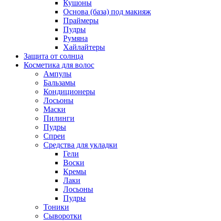
Кушоны
Основа (база) под макияж
Праймеры
Пудры
Румяна
Хайлайтеры
Защита от солнца
Косметика для волос
Ампулы
Бальзамы
Кондиционеры
Лосьоны
Маски
Пилинги
Пудры
Спреи
Средства для укладки
Гели
Воски
Кремы
Лаки
Лосьоны
Пудры
Тоники
Сыворотки