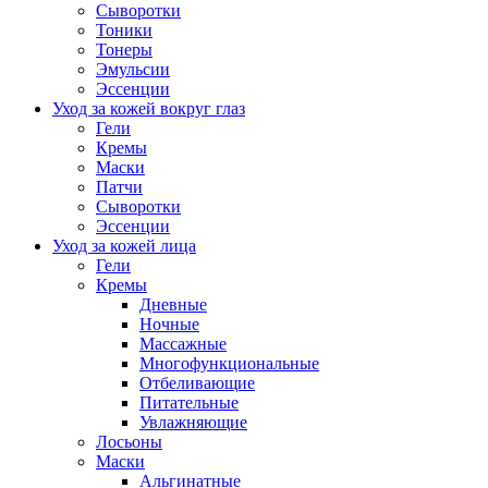
Сыворотки
Тоники
Тонеры
Эмульсии
Эссенции
Уход за кожей вокруг глаз
Гели
Кремы
Маски
Патчи
Сыворотки
Эссенции
Уход за кожей лица
Гели
Кремы
Дневные
Ночные
Массажные
Многофункциональные
Отбеливающие
Питательные
Увлажняющие
Лосьоны
Маски
Альгинатные