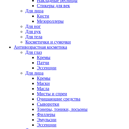
Накладные ресницы
Стикеры для век
Для лица
Кисти
Мезороллеры
Для ног
Для рук
Для тела
Косметички и сумочки
Антивозрастная косметика
Для глаз
Кремы
Патчи
Эссенции
Для лица
Кремы
Маски
Масла
Мисты и спреи
Очищающие средства
Сыворотки
Тонеры, тоники, лосьоны
Филлеры
Эмульсии
Эссенции