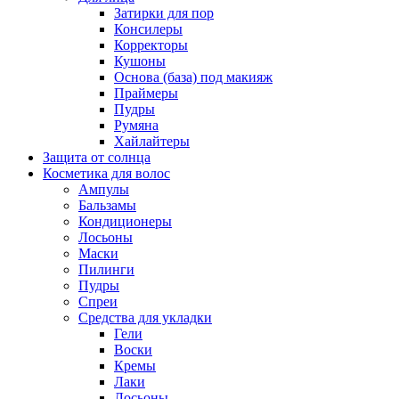
Затирки для пор
Консилеры
Корректоры
Кушоны
Основа (база) под макияж
Праймеры
Пудры
Румяна
Хайлайтеры
Защита от солнца
Косметика для волос
Ампулы
Бальзамы
Кондиционеры
Лосьоны
Маски
Пилинги
Пудры
Спреи
Средства для укладки
Гели
Воски
Кремы
Лаки
Лосьоны