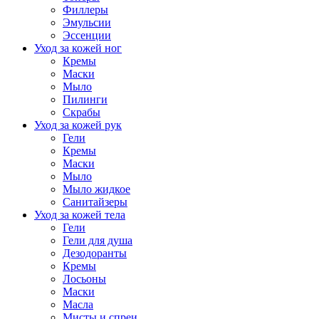
Филлеры
Эмульсии
Эссенции
Уход за кожей ног
Кремы
Маски
Мыло
Пилинги
Скрабы
Уход за кожей рук
Гели
Кремы
Маски
Мыло
Мыло жидкое
Санитайзеры
Уход за кожей тела
Гели
Гели для душа
Дезодоранты
Кремы
Лосьоны
Маски
Масла
Мисты и спреи