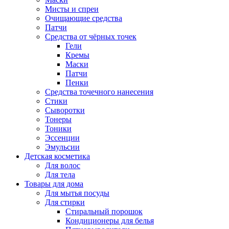
Мисты и спреи
Очищающие средства
Патчи
Средства от чёрных точек
Гели
Кремы
Маски
Патчи
Пенки
Средства точечного нанесения
Стики
Сыворотки
Тонеры
Тоники
Эссенции
Эмульсии
Детская косметика
Для волос
Для тела
Товары для дома
Для мытья посуды
Для стирки
Стиральный порошок
Кондиционеры для белья