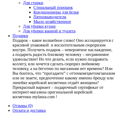
Для стирки
Стиральный порошок
Кондиционеры для белья
Пятновыводители
Мыло хозяйственное
Для уборки кухни
Для уборки ванной и туалета
Подарки
Подарок – какое волшебное слово! Оно ассоциируется с
красивой упаковкой и восхитительным сюрпризом
внутри. Получить подарок – невероятное наслаждение,
а подарить радость близкому человеку – несравнимое
удовольствие! Но что делать, если нужно поздравить
коллегу, или хочется сделать сюрприз любимому
человеку, а на беготню по магазинам нет времени? Или
Вы боитесь, что “прогадаете” с оттенком/цветом/запахом
или не знаете, предпочтение какому именно бренду или
линейке корейской косметики отдаёт женщина?
Прекрасный вариант – подарочный сертификат от
интернет-магазина оригинальной корейской
косметики myfanza.com !
Отзывы (0)
Оплата и доставка