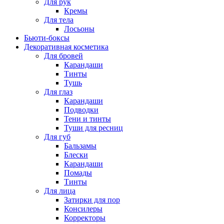
Для рук
Кремы
Для тела
Лосьоны
Бьюти-боксы
Декоративная косметика
Для бровей
Карандаши
Тинты
Тушь
Для глаз
Карандаши
Подводки
Тени и тинты
Туши для ресниц
Для губ
Бальзамы
Блески
Карандаши
Помады
Тинты
Для лица
Затирки для пор
Консилеры
Корректоры