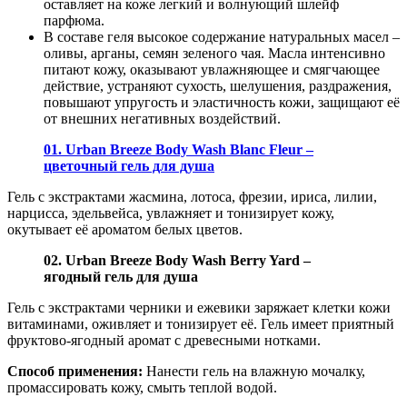
оставляет на коже легкий и волнующий шлейф
парфюма.
В составе геля высокое содержание натуральных масел –
оливы, арганы, семян зеленого чая. Масла интенсивно
питают кожу, оказывают увлажняющее и смягчающее
действие, устраняют сухость, шелушения, раздражения,
повышают упругость и эластичность кожи, защищают её
от внешних негативных воздействий.
01. Urban Breeze Body Wash Blanc Fleur –
цветочный гель для душа
Гель с экстрактами жасмина, лотоса, фрезии, ириса, лилии,
нарцисса, эдельвейса, увлажняет и тонизирует кожу,
окутывает её ароматом белых цветов.
02. Urban Breeze Body Wash Berry Yard –
ягодный гель для душа
Гель с экстрактами черники и ежевики заряжает клетки кожи
витаминами, оживляет и тонизирует её. Гель имеет приятный
фруктово-ягодный аромат с древесными нотками.
Способ применения:
Нанести гель на влажную мочалку,
промассировать кожу, смыть теплой водой.