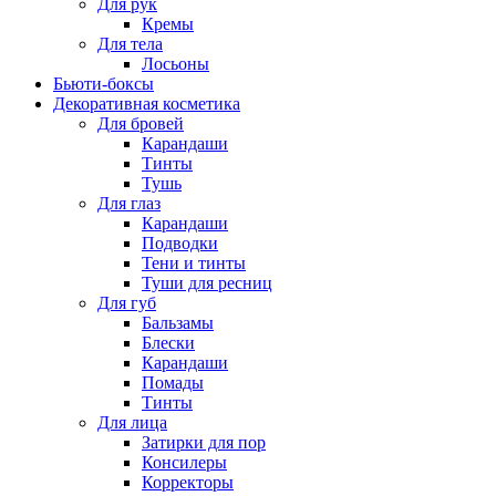
Для рук
Кремы
Для тела
Лосьоны
Бьюти-боксы
Декоративная косметика
Для бровей
Карандаши
Тинты
Тушь
Для глаз
Карандаши
Подводки
Тени и тинты
Туши для ресниц
Для губ
Бальзамы
Блески
Карандаши
Помады
Тинты
Для лица
Затирки для пор
Консилеры
Корректоры