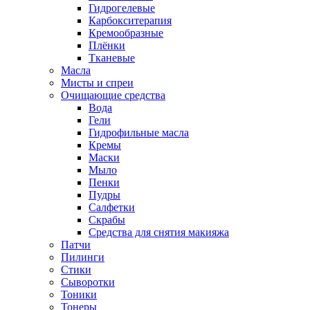
Гидрогелевые
Карбокситерапия
Кремообразные
Плёнки
Тканевые
Масла
Мисты и спреи
Очищающие средства
Вода
Гели
Гидрофильные масла
Кремы
Маски
Мыло
Пенки
Пудры
Салфетки
Скрабы
Средства для снятия макияжа
Патчи
Пилинги
Стики
Сыворотки
Тоники
Тонеры