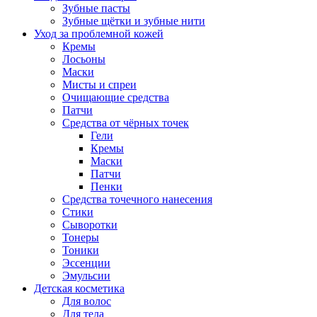
Зубные пасты
Зубные щётки и зубные нити
Уход за проблемной кожей
Кремы
Лосьоны
Маски
Мисты и спреи
Очищающие средства
Патчи
Средства от чёрных точек
Гели
Кремы
Маски
Патчи
Пенки
Средства точечного нанесения
Стики
Сыворотки
Тонеры
Тоники
Эссенции
Эмульсии
Детская косметика
Для волос
Для тела