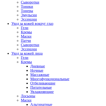
Сыворотки
Тоники
Тонеры
Эмульсии
Эссенции
Уход за кожей вокруг глаз
Гели
Кремы
Маски
Патчи
Сыворотки
Эссенции
Уход за кожей лица
Гели
Кремы
Дневные
Ночные
Массажные
Многофункциональные
Отбеливающие
Питательные
Увлажняющие
Лосьоны
Маски
Альгинатные