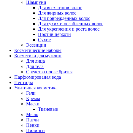
Шампуни
Для всех типов волос
Для жирных волос
Для повреждённых волос
Для сухих и ослабленных волос
Для укрепления и роста волос
Против перхоти
Сухие
Эссенции
Косметические наборы
Косметика для мужчин
Для лица
Для тела
Средства после бритья
Парфюмированая вода
Пептиды
Улиточная косметика
Гели
Кремы
Маски
Тканевые
Мыло
Патчи
Пенки
Пилинги