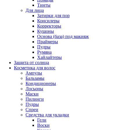
Тинты
Для лица
Затирки для пор
Консилеры
Корректоры
Кушоны
Основа (база) под макияж
Праймеры
Пудры
Румяна
Хайлайтеры
Защита от солнца
Косметика для волос
Ампулы
Бальзамы
Кондиционеры
Лосьоны
Маски
Пилинги
Пудры
Спреи
Средства для укладки
Гели
Воски