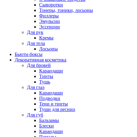
Сыворотки
Тонеры, тоники, лосьоны
Филлеры
Эмульсии
Эссенции
Для рук
Кремы
Для тела
Лосьоны
Бьюти-боксы
Декоративная косметика
Для бровей
Карандаши
Тинты
Тушь
Для глаз
Карандаши
Подводки
Тени и тинты
Туши для ресниц
Для губ
Бальзамы
Блески
Карандаши
Помады