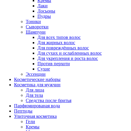
Кремы
Лаки
Лосьоны
Пудры
Тоники
Сыворотки
Шампуни
Для всех типов волос
Для жирных волос
Для повреждённых волос
Для сухих и ослабленных волос
Для укрепления и роста волос
Против перхоти
Сухие
Эссенции
Косметические наборы
Косметика для мужчин
Для лица
Для тела
Средства после бритья
Парфюмированая вода
Пептиды
Улиточная косметика
Гели
Кремы