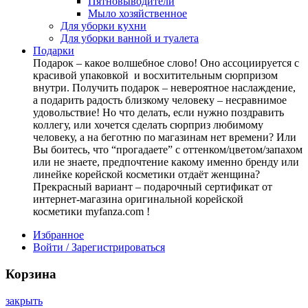
Пятновыводители
Мыло хозяйственное
Для уборки кухни
Для уборки ванной и туалета
Подарки
Подарок – какое волшебное слово! Оно ассоциируется с
красивой упаковкой и восхитительным сюрпризом
внутри. Получить подарок – невероятное наслаждение,
а подарить радость близкому человеку – несравнимое
удовольствие! Но что делать, если нужно поздравить
коллегу, или хочется сделать сюрприз любимому
человеку, а на беготню по магазинам нет времени? Или
Вы боитесь, что “прогадаете” с оттенком/цветом/запахом
или не знаете, предпочтение какому именно бренду или
линейке корейской косметики отдаёт женщина?
Прекрасный вариант – подарочный сертификат от
интернет-магазина оригинальной корейской
косметики myfanza.com !
Избранное
Войти / Зарегистрироваться
Корзина
закрыть