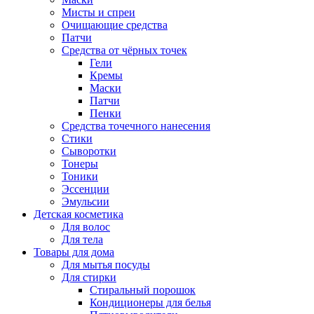
Мисты и спреи
Очищающие средства
Патчи
Средства от чёрных точек
Гели
Кремы
Маски
Патчи
Пенки
Средства точечного нанесения
Стики
Сыворотки
Тонеры
Тоники
Эссенции
Эмульсии
Детская косметика
Для волос
Для тела
Товары для дома
Для мытья посуды
Для стирки
Стиральный порошок
Кондиционеры для белья