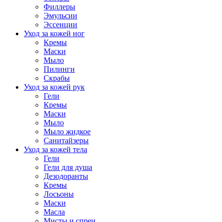
Филлеры
Эмульсии
Эссенции
Уход за кожей ног
Кремы
Маски
Мыло
Пилинги
Скрабы
Уход за кожей рук
Гели
Кремы
Маски
Мыло
Мыло жидкое
Санитайзеры
Уход за кожей тела
Гели
Гели для душа
Дезодоранты
Кремы
Лосьоны
Маски
Масла
Мисты и спреи