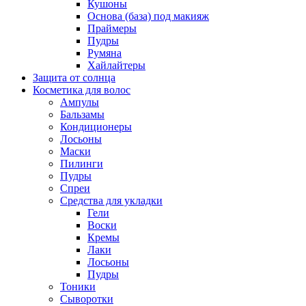
Кушоны
Основа (база) под макияж
Праймеры
Пудры
Румяна
Хайлайтеры
Защита от солнца
Косметика для волос
Ампулы
Бальзамы
Кондиционеры
Лосьоны
Маски
Пилинги
Пудры
Спреи
Средства для укладки
Гели
Воски
Кремы
Лаки
Лосьоны
Пудры
Тоники
Сыворотки