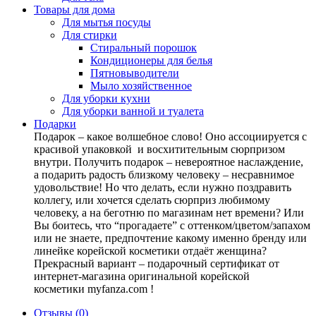
Товары для дома
Для мытья посуды
Для стирки
Стиральный порошок
Кондиционеры для белья
Пятновыводители
Мыло хозяйственное
Для уборки кухни
Для уборки ванной и туалета
Подарки
Подарок – какое волшебное слово! Оно ассоциируется с
красивой упаковкой и восхитительным сюрпризом
внутри. Получить подарок – невероятное наслаждение,
а подарить радость близкому человеку – несравнимое
удовольствие! Но что делать, если нужно поздравить
коллегу, или хочется сделать сюрприз любимому
человеку, а на беготню по магазинам нет времени? Или
Вы боитесь, что “прогадаете” с оттенком/цветом/запахом
или не знаете, предпочтение какому именно бренду или
линейке корейской косметики отдаёт женщина?
Прекрасный вариант – подарочный сертификат от
интернет-магазина оригинальной корейской
косметики myfanza.com !
Отзывы (0)