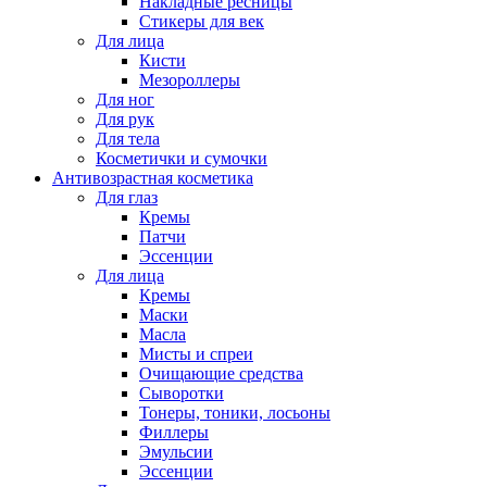
Накладные ресницы
Стикеры для век
Для лица
Кисти
Мезороллеры
Для ног
Для рук
Для тела
Косметички и сумочки
Антивозрастная косметика
Для глаз
Кремы
Патчи
Эссенции
Для лица
Кремы
Маски
Масла
Мисты и спреи
Очищающие средства
Сыворотки
Тонеры, тоники, лосьоны
Филлеры
Эмульсии
Эссенции