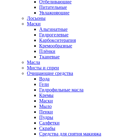
Отбеливающие
Питательные
Увлажняющие
Лосьоны
Маски
Альгинатные
Гидрогелевые
Карбокситерапия
Кремообразные
Плёнки
Тканевые
Масла
Мисты и спреи
Очищающие средства
Вода
Гели
Гидрофильные масла
Кремы
Маски
Мыло
Пенки
Пудры
Салфетки
Скрабы
Средства для снятия макияжа