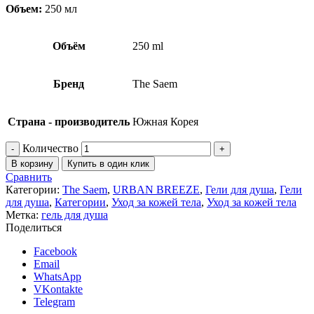
Объем:
250 мл
Объём
250 ml
Бренд
The Saem
Страна - производитель
Южная Корея
Количество
В корзину
Купить в один клик
Сравнить
Категории:
The Saem
,
URBAN BREEZE
,
Гели для душа
,
Гели
для душа
,
Категории
,
Уход за кожей тела
,
Уход за кожей тела
Метка:
гель для душа
Поделиться
Facebook
Email
WhatsApp
VKontakte
Telegram