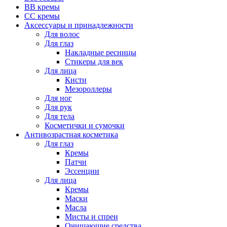
BB кремы
CC кремы
Аксессуары и принадлежности
Для волос
Для глаз
Накладные ресницы
Стикеры для век
Для лица
Кисти
Мезороллеры
Для ног
Для рук
Для тела
Косметички и сумочки
Антивозрастная косметика
Для глаз
Кремы
Патчи
Эссенции
Для лица
Кремы
Маски
Масла
Мисты и спреи
Очищающие средства