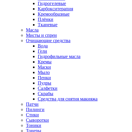
Гидрогелевые
Карбокситерапия
Кремообразные
Плёнки
Тканевые
Масла
Мисты и спреи
Очищающие средства
Вода
Гели
Гидрофильные масла
Кремы
Маски
Мыло
Пенки
Пудры
Салфетки
Скрабы
Средства для снятия макияжа
Патчи
Пилинги
Стики
Сыворотки
Тоники
Тонеры