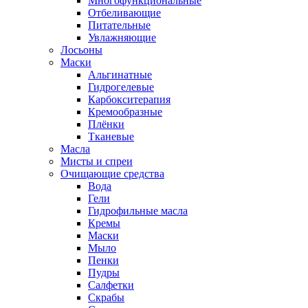
Многофункциональные
Отбеливающие
Питательные
Увлажняющие
Лосьоны
Маски
Альгинатные
Гидрогелевые
Карбокситерапия
Кремообразные
Плёнки
Тканевые
Масла
Мисты и спреи
Очищающие средства
Вода
Гели
Гидрофильные масла
Кремы
Маски
Мыло
Пенки
Пудры
Салфетки
Скрабы