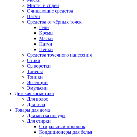
Мисты и спреи
Очищающие средства
Патчи
Средства от чёрных точек
Гели
Кремы
Маски
Патчи
Пенки
Средства точечного нанесения
Стики
Сыворотки
Тонеры
Тоники
Эссенции
Эмульсии
Детская косметика
Для волос
Для тела
Товары для дома
Для мытья посуды
Для стирки
Стиральный порошок
Кондиционеры для белья