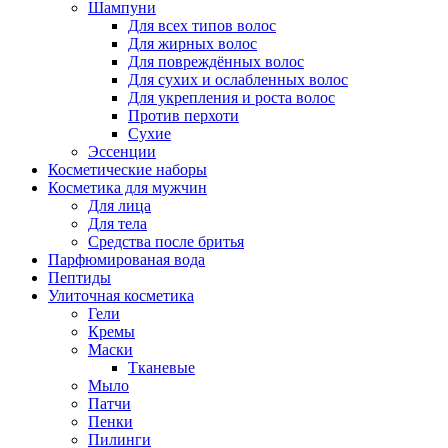
Шампуни
Для всех типов волос
Для жирных волос
Для повреждённых волос
Для сухих и ослабленных волос
Для укрепления и роста волос
Против перхоти
Сухие
Эссенции
Косметические наборы
Косметика для мужчин
Для лица
Для тела
Средства после бритья
Парфюмированая вода
Пептиды
Улиточная косметика
Гели
Кремы
Маски
Тканевые
Мыло
Патчи
Пенки
Пилинги