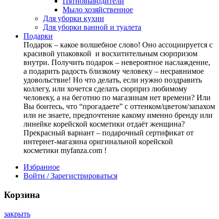
Пятновыводители
Мыло хозяйственное
Для уборки кухни
Для уборки ванной и туалета
Подарки
Подарок – какое волшебное слово! Оно ассоциируется с
красивой упаковкой и восхитительным сюрпризом
внутри. Получить подарок – невероятное наслаждение,
а подарить радость близкому человеку – несравнимое
удовольствие! Но что делать, если нужно поздравить
коллегу, или хочется сделать сюрприз любимому
человеку, а на беготню по магазинам нет времени? Или
Вы боитесь, что “прогадаете” с оттенком/цветом/запахом
или не знаете, предпочтение какому именно бренду или
линейке корейской косметики отдаёт женщина?
Прекрасный вариант – подарочный сертификат от
интернет-магазина оригинальной корейской
косметики myfanza.com !
Избранное
Войти / Зарегистрироваться
Корзина
закрыть