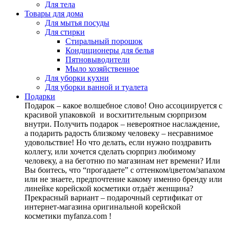
Для тела
Товары для дома
Для мытья посуды
Для стирки
Стиральный порошок
Кондиционеры для белья
Пятновыводители
Мыло хозяйственное
Для уборки кухни
Для уборки ванной и туалета
Подарки
Подарок – какое волшебное слово! Оно ассоциируется с
красивой упаковкой и восхитительным сюрпризом
внутри. Получить подарок – невероятное наслаждение,
а подарить радость близкому человеку – несравнимое
удовольствие! Но что делать, если нужно поздравить
коллегу, или хочется сделать сюрприз любимому
человеку, а на беготню по магазинам нет времени? Или
Вы боитесь, что “прогадаете” с оттенком/цветом/запахом
или не знаете, предпочтение какому именно бренду или
линейке корейской косметики отдаёт женщина?
Прекрасный вариант – подарочный сертификат от
интернет-магазина оригинальной корейской
косметики myfanza.com !