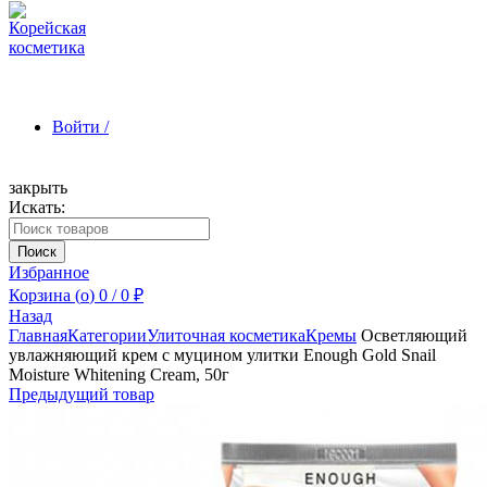
Войти /
закрыть
Искать:
Зарегистрироваться
Поиск
Избранное
Корзина (
o
)
0
/
0
₽
Назад
Главная
Категории
Улиточная косметика
Кремы
Осветляющий
увлажняющий крем с муцином улитки Enough Gold Snail
Moisture Whitening Cream, 50г
Предыдущий товар