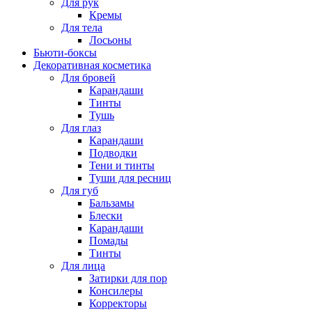
Для рук
Кремы
Для тела
Лосьоны
Бьюти-боксы
Декоративная косметика
Для бровей
Карандаши
Тинты
Тушь
Для глаз
Карандаши
Подводки
Тени и тинты
Туши для ресниц
Для губ
Бальзамы
Блески
Карандаши
Помады
Тинты
Для лица
Затирки для пор
Консилеры
Корректоры