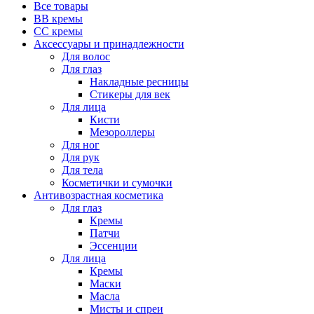
Все товары
BB кремы
CC кремы
Аксессуары и принадлежности
Для волос
Для глаз
Накладные ресницы
Стикеры для век
Для лица
Кисти
Мезороллеры
Для ног
Для рук
Для тела
Косметички и сумочки
Антивозрастная косметика
Для глаз
Кремы
Патчи
Эссенции
Для лица
Кремы
Маски
Масла
Мисты и спреи