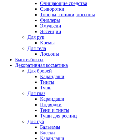
Очищающие средства
Сыворотки
Тонеры, тоники, лосьоны
Филлеры
Эмульсии
Эссенции
Для рук
Кремы
Для тела
Лосьоны
Бьюти-боксы
Декоративная косметика
Для бровей
Карандаши
Тинты
Тушь
Для глаз
Карандаши
Подводки
Тени и тинты
Туши для ресниц
Для губ
Бальзамы
Блески
Карандаши