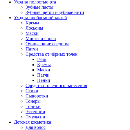
Уход за полостью рта
Зубные пасты
Зубные щётки и зубные нити
Уход за проблемной кожей
Кремы
Лосьоны
Маски
Мисты и спреи
Очищающие средства
Патчи
Средства от чёрных точек
Гели
Кремы
Маски
Патчи
Пенки
Средства точечного нанесения
Стики
Сыворотки
Тонеры
Тоники
Эссенции
Эмульсии
Детская косметика
Для волос