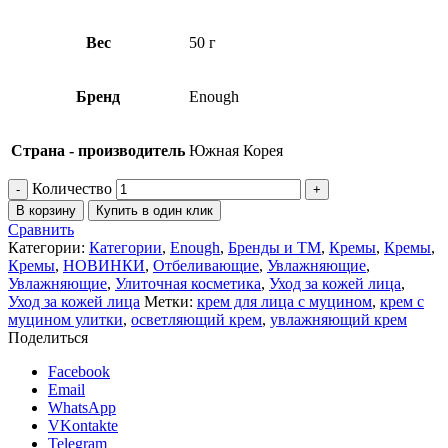
Вес
50 г
Бренд
Enough
Страна - производитель
Южная Корея
Количество
В корзину
Купить в один клик
Сравнить
Категории:
Категории
,
Enough
,
Бренды и ТМ
,
Кремы
,
Кремы
,
Кремы
,
НОВИНКИ
,
Отбеливающие
,
Увлажняющие
,
Увлажняющие
,
Улиточная косметика
,
Уход за кожей лица
,
Уход за кожей лица
Метки:
крем для лица с муцином
,
крем с
муцином улитки
,
осветляющий крем
,
увлажняющий крем
Поделиться
Facebook
Email
WhatsApp
VKontakte
Telegram