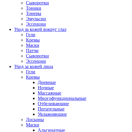
Сыворотки
Тоники
Тонеры
Эмульсии
Эссенции
Уход за кожей вокруг глаз
Гели
Кремы
Маски
Патчи
Сыворотки
Эссенции
Уход за кожей лица
Гели
Кремы
Дневные
Ночные
Массажные
Многофункциональные
Отбеливающие
Питательные
Увлажняющие
Лосьоны
Маски
Альгинатные