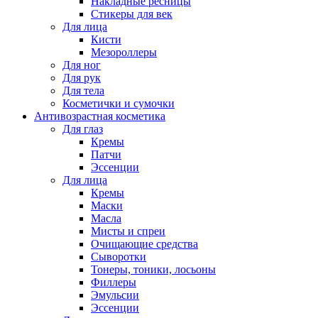
Накладные ресницы
Стикеры для век
Для лица
Кисти
Мезороллеры
Для ног
Для рук
Для тела
Косметички и сумочки
Антивозрастная косметика
Для глаз
Кремы
Патчи
Эссенции
Для лица
Кремы
Маски
Масла
Мисты и спреи
Очищающие средства
Сыворотки
Тонеры, тоники, лосьоны
Филлеры
Эмульсии
Эссенции