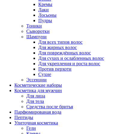
Кремы
Лаки
Лосьоны
Пудры
Тоники
Сыворотки
Шампуни
Для всех типов волос
Для жирных волос
Для повреждённых волос
Для сухих и ослабленных волос
Для укрепления и роста волос
Против перхоти
Сухие
Эссенции
Косметические наборы
Косметика для мужчин
Для лица
Для тела
Средства после бритья
Парфюмированая вода
Пептиды
Улиточная косметика
Гели
Кремы