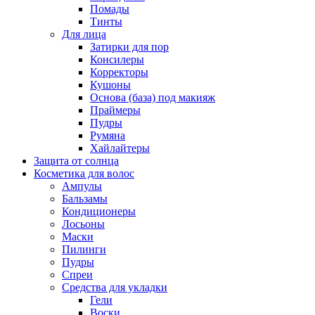
Помады
Тинты
Для лица
Затирки для пор
Консилеры
Корректоры
Кушоны
Основа (база) под макияж
Праймеры
Пудры
Румяна
Хайлайтеры
Защита от солнца
Косметика для волос
Ампулы
Бальзамы
Кондиционеры
Лосьоны
Маски
Пилинги
Пудры
Спреи
Средства для укладки
Гели
Воски