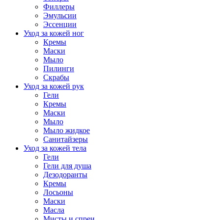
Филлеры
Эмульсии
Эссенции
Уход за кожей ног
Кремы
Маски
Мыло
Пилинги
Скрабы
Уход за кожей рук
Гели
Кремы
Маски
Мыло
Мыло жидкое
Санитайзеры
Уход за кожей тела
Гели
Гели для душа
Дезодоранты
Кремы
Лосьоны
Маски
Масла
Мисты и спреи