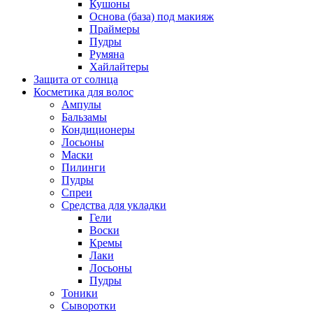
Кушоны
Основа (база) под макияж
Праймеры
Пудры
Румяна
Хайлайтеры
Защита от солнца
Косметика для волос
Ампулы
Бальзамы
Кондиционеры
Лосьоны
Маски
Пилинги
Пудры
Спреи
Средства для укладки
Гели
Воски
Кремы
Лаки
Лосьоны
Пудры
Тоники
Сыворотки