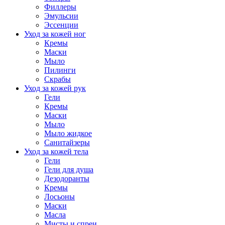
Филлеры
Эмульсии
Эссенции
Уход за кожей ног
Кремы
Маски
Мыло
Пилинги
Скрабы
Уход за кожей рук
Гели
Кремы
Маски
Мыло
Мыло жидкое
Санитайзеры
Уход за кожей тела
Гели
Гели для душа
Дезодоранты
Кремы
Лосьоны
Маски
Масла
Мисты и спреи