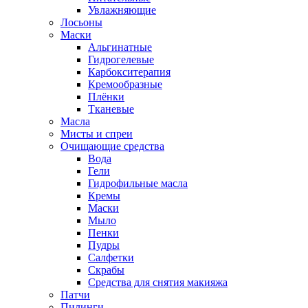
Увлажняющие
Лосьоны
Маски
Альгинатные
Гидрогелевые
Карбокситерапия
Кремообразные
Плёнки
Тканевые
Масла
Мисты и спреи
Очищающие средства
Вода
Гели
Гидрофильные масла
Кремы
Маски
Мыло
Пенки
Пудры
Салфетки
Скрабы
Средства для снятия макияжа
Патчи
Пилинги