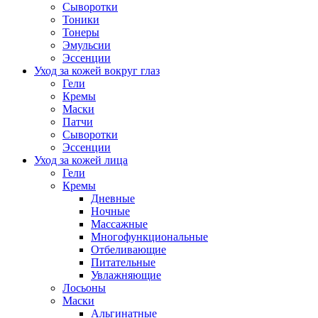
Сыворотки
Тоники
Тонеры
Эмульсии
Эссенции
Уход за кожей вокруг глаз
Гели
Кремы
Маски
Патчи
Сыворотки
Эссенции
Уход за кожей лица
Гели
Кремы
Дневные
Ночные
Массажные
Многофункциональные
Отбеливающие
Питательные
Увлажняющие
Лосьоны
Маски
Альгинатные