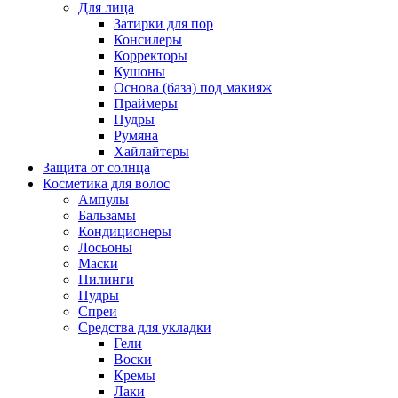
Для лица
Затирки для пор
Консилеры
Корректоры
Кушоны
Основа (база) под макияж
Праймеры
Пудры
Румяна
Хайлайтеры
Защита от солнца
Косметика для волос
Ампулы
Бальзамы
Кондиционеры
Лосьоны
Маски
Пилинги
Пудры
Спреи
Средства для укладки
Гели
Воски
Кремы
Лаки