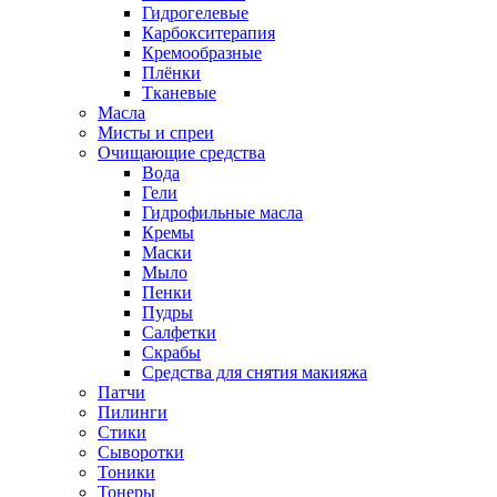
Гидрогелевые
Карбокситерапия
Кремообразные
Плёнки
Тканевые
Масла
Мисты и спреи
Очищающие средства
Вода
Гели
Гидрофильные масла
Кремы
Маски
Мыло
Пенки
Пудры
Салфетки
Скрабы
Средства для снятия макияжа
Патчи
Пилинги
Стики
Сыворотки
Тоники
Тонеры