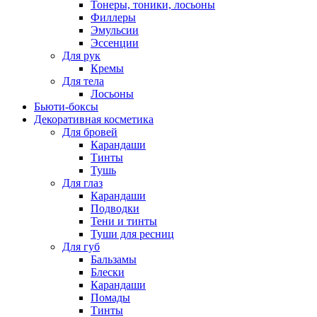
Тонеры, тоники, лосьоны
Филлеры
Эмульсии
Эссенции
Для рук
Кремы
Для тела
Лосьоны
Бьюти-боксы
Декоративная косметика
Для бровей
Карандаши
Тинты
Тушь
Для глаз
Карандаши
Подводки
Тени и тинты
Туши для ресниц
Для губ
Бальзамы
Блески
Карандаши
Помады
Тинты