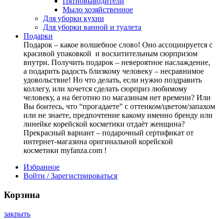
Пятновыводители
Мыло хозяйственное
Для уборки кухни
Для уборки ванной и туалета
Подарки
Подарок – какое волшебное слово! Оно ассоциируется с
красивой упаковкой и восхитительным сюрпризом
внутри. Получить подарок – невероятное наслаждение,
а подарить радость близкому человеку – несравнимое
удовольствие! Но что делать, если нужно поздравить
коллегу, или хочется сделать сюрприз любимому
человеку, а на беготню по магазинам нет времени? Или
Вы боитесь, что “прогадаете” с оттенком/цветом/запахом
или не знаете, предпочтение какому именно бренду или
линейке корейской косметики отдаёт женщина?
Прекрасный вариант – подарочный сертификат от
интернет-магазина оригинальной корейской
косметики myfanza.com !
Избранное
Войти / Зарегистрироваться
Корзина
закрыть