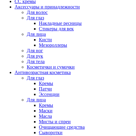
CC кремы
Аксессуары и принадлежности
Для волос
Для глаз
Накладные ресницы
Стикеры для век
Для лица
Кисти
Мезороллеры
Для ног
Для рук
Для тела
Косметички и сумочки
Антивозрастная косметика
Для глаз
Кремы
Патчи
Эссенции
Для лица
Кремы
Маски
Масла
Мисты и спреи
Очищающие средства
Сыворотки