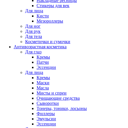
Накладные ресницы
Стикеры для век
Для лица
Кисти
Мезороллеры
Для ног
Для рук
Для тела
Косметички и сумочки
Антивозрастная косметика
Для глаз
Кремы
Патчи
Эссенции
Для лица
Кремы
Маски
Масла
Мисты и спреи
Очищающие средства
Сыворотки
Тонеры, тоники, лосьоны
Филлеры
Эмульсии
Эссенции