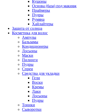
Кушоны
Основа (база) под макияж
Праймеры
Пудры
Румяна
Хайлайтеры
Защита от солнца
Косметика для волос
Ампулы
Бальзамы
Кондиционеры
Лосьоны
Маски
Пилинги
Пудры
Спреи
Средства для укладки
Гели
Воски
Кремы
Лаки
Лосьоны
Пудры
Тоники
Сыворотки