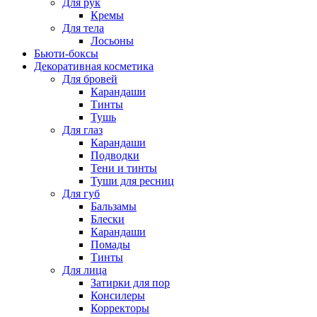
Для рук
Кремы
Для тела
Лосьоны
Бьюти-боксы
Декоративная косметика
Для бровей
Карандаши
Тинты
Тушь
Для глаз
Карандаши
Подводки
Тени и тинты
Туши для ресниц
Для губ
Бальзамы
Блески
Карандаши
Помады
Тинты
Для лица
Затирки для пор
Консилеры
Корректоры