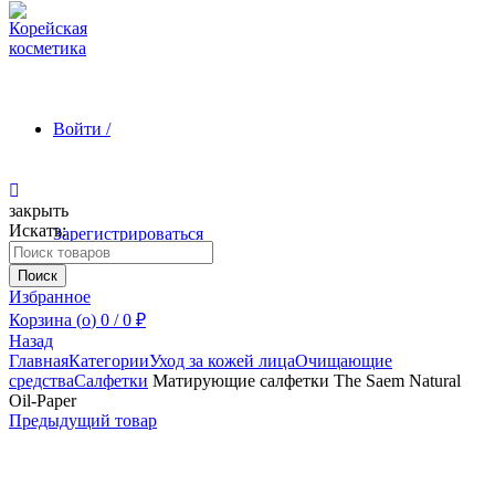
Войти /
закрыть
Искать:
Зарегистрироваться
Поиск
Избранное
Корзина (
o
)
0
/
0
₽
Назад
Главная
Категории
Уход за кожей лица
Очищающие
средства
Салфетки
Матирующие салфетки The Saem Natural
Oil-Paper
Предыдущий товар