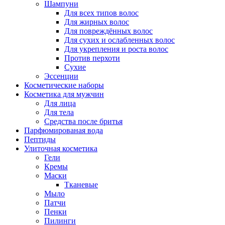
Шампуни
Для всех типов волос
Для жирных волос
Для повреждённых волос
Для сухих и ослабленных волос
Для укрепления и роста волос
Против перхоти
Сухие
Эссенции
Косметические наборы
Косметика для мужчин
Для лица
Для тела
Средства после бритья
Парфюмированая вода
Пептиды
Улиточная косметика
Гели
Кремы
Маски
Тканевые
Мыло
Патчи
Пенки
Пилинги