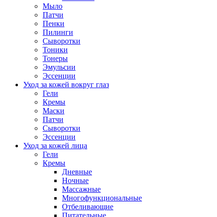
Мыло
Патчи
Пенки
Пилинги
Сыворотки
Тоники
Тонеры
Эмульсии
Эссенции
Уход за кожей вокруг глаз
Гели
Кремы
Маски
Патчи
Сыворотки
Эссенции
Уход за кожей лица
Гели
Кремы
Дневные
Ночные
Массажные
Многофункциональные
Отбеливающие
Питательные