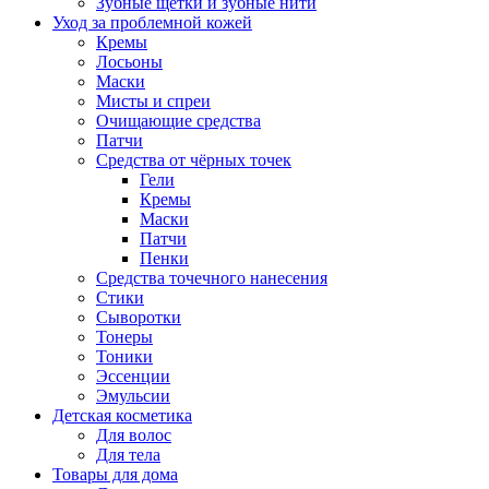
Зубные щётки и зубные нити
Уход за проблемной кожей
Кремы
Лосьоны
Маски
Мисты и спреи
Очищающие средства
Патчи
Средства от чёрных точек
Гели
Кремы
Маски
Патчи
Пенки
Средства точечного нанесения
Стики
Сыворотки
Тонеры
Тоники
Эссенции
Эмульсии
Детская косметика
Для волос
Для тела
Товары для дома