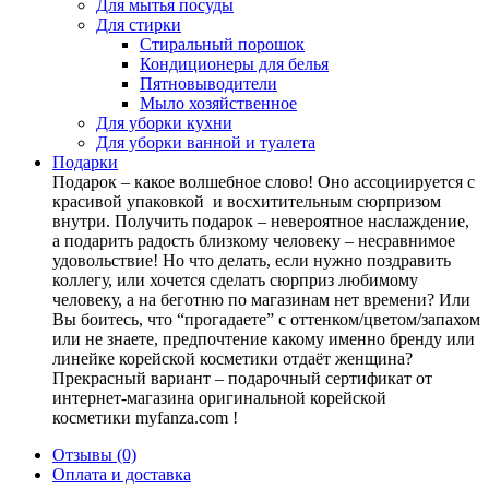
Для мытья посуды
Для стирки
Стиральный порошок
Кондиционеры для белья
Пятновыводители
Мыло хозяйственное
Для уборки кухни
Для уборки ванной и туалета
Подарки
Подарок – какое волшебное слово! Оно ассоциируется с
красивой упаковкой и восхитительным сюрпризом
внутри. Получить подарок – невероятное наслаждение,
а подарить радость близкому человеку – несравнимое
удовольствие! Но что делать, если нужно поздравить
коллегу, или хочется сделать сюрприз любимому
человеку, а на беготню по магазинам нет времени? Или
Вы боитесь, что “прогадаете” с оттенком/цветом/запахом
или не знаете, предпочтение какому именно бренду или
линейке корейской косметики отдаёт женщина?
Прекрасный вариант – подарочный сертификат от
интернет-магазина оригинальной корейской
косметики myfanza.com !
Отзывы (0)
Оплата и доставка